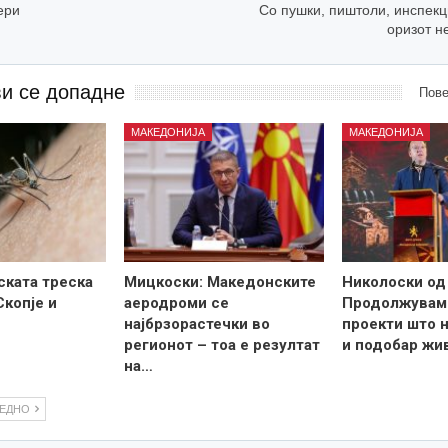
ери
Со пушки, пиштоли, инспекц
оризот н
ви се допадне
Пове
МАКЕДОНИЈА
МАКЕДОНИЈА
ската треска
Мицкоски: Македонските
Николоски од
Скопје и
аеродроми се
Продолжувам
најбрзорастечки во
проекти што н
регионот – тоа е резултат
и подобар жи
на…
ЛЕДНО