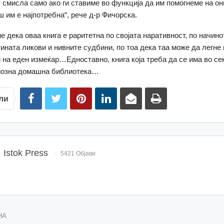
 смисла само ако ги ставиме во функција да им помогнеме на он
 им е најпотребна“, рече д-р Фичорска.
 дека оваа книга е раритетна по својата наративност, по начинот
ината ликови и нивните судбини, по тоа дека таа може да легне 
и на еден измеќар…Едноставно, книга која треба да се има во сек
иозна домашна библиотека…
ли
Istok Press
5421 Објави
НА