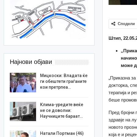
Сподели
Штип, 22.05.
„Прика
начино
Најнови објави
може д
Мицкоски: Владата ќе
„Приказна за
ги обештети граѓаните
докторка, сп
кои претрпеа…
терапија и р
беше промови
Клима-уредите веќе
не се доволни:
Пред бројни 
Научниците бараат…
здравје на л
новото прозн
Натали Портман (46)
која е и реце