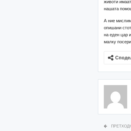
животи имаат
нашата помош
А ние мислиме
опишани стот
на еден цар 
малку посер
Споде
ПРЕТХОД