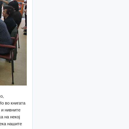
о,
Но во книгата
 и нивните
а на некој
дека нашите