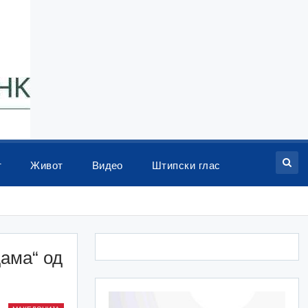
т
Живот
Видео
Штипски глас
дама“ од