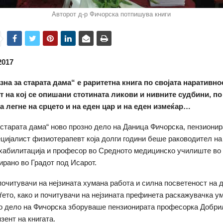
Авторот д-р Фичорска потпишува книги
2017
зна за старата дама“ е раритетна книга по својата наративнос
т на кој се опишани стотината ликови и нивните судбини, по 
а легне на срцето и на еден цар и на еден измеќар…
 старата дама“ ново прозно дело на Даница Фичорска, пензиони
ецијалист физиотерапевт која долги години беше раководител н
ехабилитација и професор во Средното медицинско училиште во
рано во Градот под Исарот.
почитувачи на нејзината хумана работа и силна посветеност на 
уѓето, како и почитувачи на нејзината префинета раскажувачка ум
о дело на Фичорска зборуваше пензионирата професорка Добри
нзент на книгата.