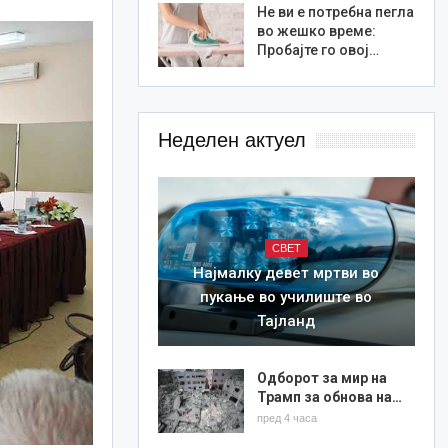
Не ви е потребна пегла
во жешко време:
Пробајте го овој…
Неделен актуел
СВЕТ
Најмалку девет мртви во
пукање во училиште во
Тајланд
Одборот за мир на
Трамп за обнова на…
пред 4 часа