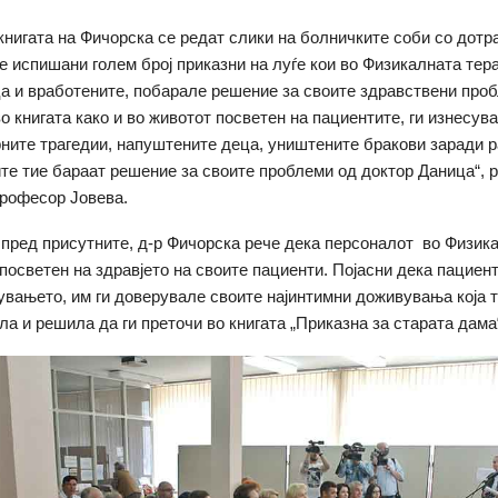
а на Фичорска се редат слики на болничките соби со дотра
е испишани голем број приказни на луѓе кои во Физикалната терап
а и вработените, побарале решение за своите здравствени про
о книгата како и во животот посветен на пациентите, ги изнесув
ните трагедии, напуштените деца, уништените бракови заради р
те тие бараат решение за своите проблеми од доктор Даница“, 
рофесор Јовева.
 пред присутните, д-р Фичорска рече дека персоналот во Физика
посветен на здравјето на своите пациенти. Појасни дека пациент
увањето, им ги доверувале своите најинтимни доживувања која т
а и решила да ги преточи во книгата „Приказна за старата дама