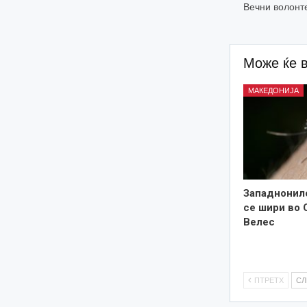
Вечни волонт
Може ќе 
МАКЕДОНИЈА
Западнонил
се шири во 
Велес
ПТРЕТХ
С