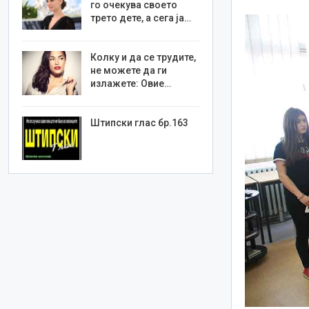
го очекува своето
трето дете, а сега ја…
Колку и да се трудите,
не можете да ги
излажете: Овие…
Штипски глас бр.163