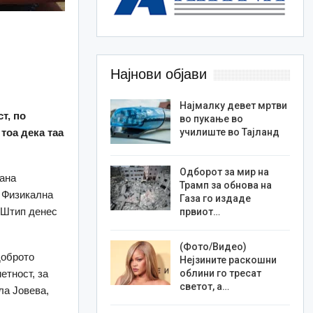
Најнови објави
Најмалку девет мртви
т, по
во пукање во
тоа дека таа
училиште во Тајланд
Одборот за мир на
рана
Трамп за обнова на
а Физикална
Газа го издаде
 Штип денес
првиот…
(Фото/Видео)
доброто
Нејзините раскошни
етност, за
облини го тресат
светот, а…
ла Јовева,