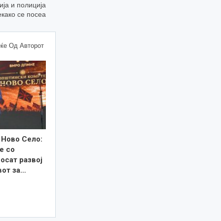
ија и полиција
екако се посеа
ќе Од Авторот
 Ново Село:
е со
осат развој
вот за…