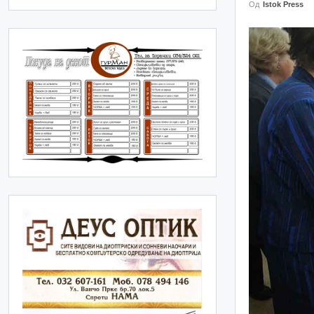
Од
Istok Press