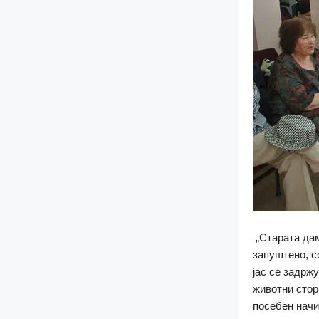
„Старата дам
запуштено, с
јас се задрж
животни стор
посебен начи