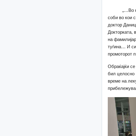
„…Во книгат
соби во кои с
доктор Даниц
Докторката, в
на фамилијар
туѓина… И си
промоторот п
Обраќајќи се
бил целосно 
време на лек
прибележувал