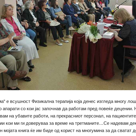
а“ е всушност Физикална терапија која денес изгледа многу лош
о апарати co кои јас започнав да работам пред повеќе децении. 
увам на убавите работи, на прекрасниот персонал, на пациентите
ии кои ми ги доверуваа за време на третманите…Се надевам дек
н мојата книга ќе им биде од корист на многумина за да сватат 