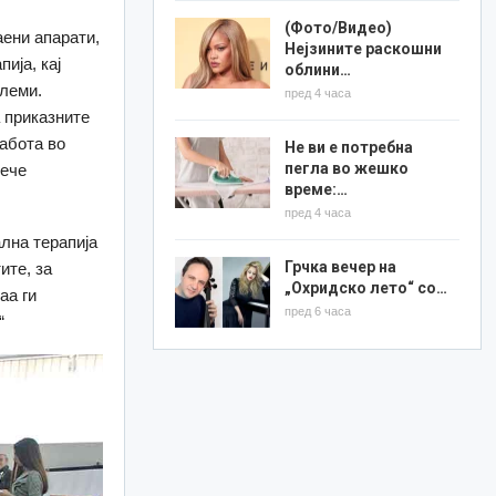
(Фото/Видео)
ени апарати,
Нејзините раскошни
ија, кај
облини…
блеми.
пред 4 часа
а приказните
абота во
Не ви е потребна
пегла во жешко
рече
време:…
пред 4 часа
лна терапија
Грчка вечер на
ите, за
„Охридско лето“ со…
аа ги
пред 6 часа
“