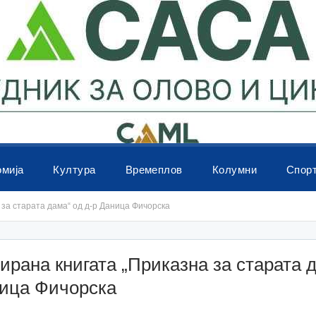
омија
Култура
Времеплов
Колумни
Спор
за старатa дама“ од д-р Даница Фичорска
рана книгата „Приказна за старатa 
ница Фичорска