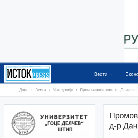
Вести
Екон
Дома
Вести
Македонија
Промовирана книгата „Приказна 
Промови
д-р Да