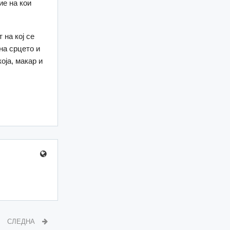
ие на кои
 на кој се
на срцето и
оја, макар и
СЛЕДНА