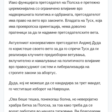
Иако функцијата претседател на Полска е претежно
церемонијална со ограничено влијание врз
надворешната политика и одбраната, претседателот
има право на вето врз законите. Владата на Туск, која
има проевропска ориентација, нема доволно
пратеници за да ги надмине претседателските вета.
Актуелниот конзервативен претседател Анджеј Дуда
го користеше своето вето за да го спречи Туск да ги
реализира клучните предизборни ветувања,
вклучително и намалување на политичкото влијание
врз правосудниот систем и либерализација на
строгите закони за абортус.
Дуда, кој не можеше да се кандидира за трет мандат,
го честиташе изборот на Навроцки.
„Ова беше тешка, понекогаш болна, но неверојатно
храбра битка за Полска, за тоа како треба да се
водат работите во нашата татковина. Ви благодарам