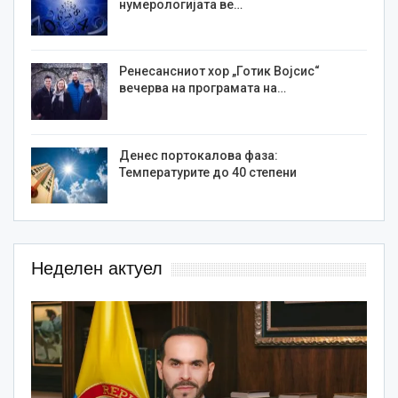
нумерологијата ве…
Ренесансниот хор „Готик Војсис“
вечерва на програмата на…
Денес портокалова фаза:
Температурите до 40 степени
Неделен актуел