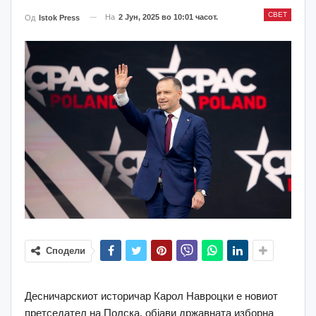
СВЕТ
На
2 Јун, 2025 во 10:01 часот.
Од
Istok Press
Сподели
Десничарскиот историчар Карол Навроцки е новиот
претседател на Полска, објави државната изборна