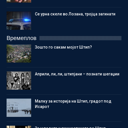
Се урна скеле во Лозана, тројца загинати
Времеплов
Зошто го сакам мојот Штип?
Aприли, ли, ли, штипјани – познати шегаџии
Малку за историја на Штип, градот под
Исарот