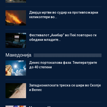
Двајца мртви во судир на противпожарни
хеликоптери во…
Фестивалот „Анибар“ во Пеќ повторно ги
обедини младите…
Македонија
Денес портокалова фаза: Температурите
до 40 степени
Западнонилската треска се шири во Скопје
и Велес