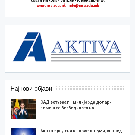
Најнови објави
САД ветуваат 1 милијарда долари
помош за безбедноста на…
Ако сте родени на овие датуми, според