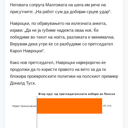
Неговата сопруга Малгожата на шега им рече на
присутните: „На работ сум да добијам срцев удар“.
Навроцки, по објавувањето на излезната анкета,
изјави: „Да не ја губиме надежта оваа ноќ. Ќе
победиме во текот на ноќта, разликата е минимална.
Верувам дека утре ќе се разбудиме со претседател
Карол Навроцки“.
Како нов претседател, Навроцки најверојатно ќе
продолжи да го користи правото на вето за да ги
блокира проевропските политики на полскиот премиер
Доналд Туск.