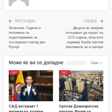
ПРЕТХОДНА
СЛЕДНА
Зеленски: Година и
Децата во земјава
половина се
почнуваат да пушат на
подготвувавме за
13,5 години, властите
последниот напад врз
најавија борба против
Русија
рекламите за е-цигари
Може ќе ви се допадне
Сите
СВЕТ
СВЕТ
САД ветуваат 1
Српска Демократска
милијарда долари
партија: Вучиќ ги