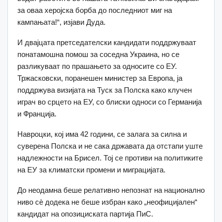
за оваа херојска борба до последниот миг на
кампањата!“, изјави Дуда.
И двајцата претседателски кандидати поддржуваат
понатамошна помош за соседна Украина, но се
разликуваат по прашањето за односите со ЕУ.
Тржасковски, поранешен министер за Европа, ја
поддржува визијата на Туск за Полска како клучен
играч во срцето на ЕУ, со блиски односи со Германија
и Франција.
Навроцки, кој има 42 години, се залага за силна и
суверена Полска и не сака државата да отстапи уште
надлежности на Брисел. Тој се противи на политиките
на ЕУ за климатски промени и миграцијата.
До неодамна беше релативно непознат на национално
ниво сè додека не беше избран како „неофицијален“
кандидат на опозициската партија ПиС.