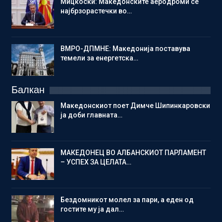
Мицкоски: Македонските аеродроми се
најбрзорастечки во…
ВМРО-ДПМНЕ: Македонија поставува
темели за енергетска…
Балкан
Македонскиот поет Димче Шипинкаровски
ја доби главната…
МАКЕДОНЕЦ ВО АЛБАНСКИОТ ПАРЛАМЕНТ
– УСПЕХ ЗА ЦЕЛАТА…
Бездомникот молел за пари, а еден од
гостите му ја дал…