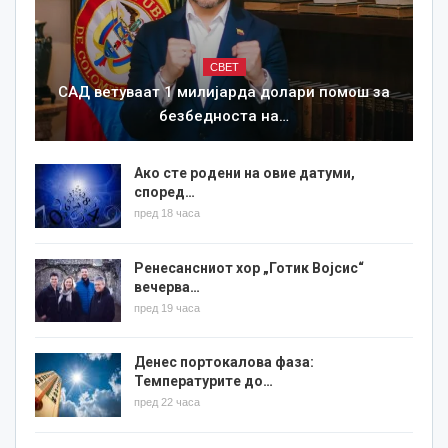
СВЕТ
САД ветуваат 1 милијарда долари помош за
безбедноста на…
Ако сте родени на овие датуми,
според…
пред 18 часа
Ренесансниот хор „Готик Војсис“
вечерва…
пред 19 часа
Денес портокалова фаза:
Температурите до…
пред 22 часа