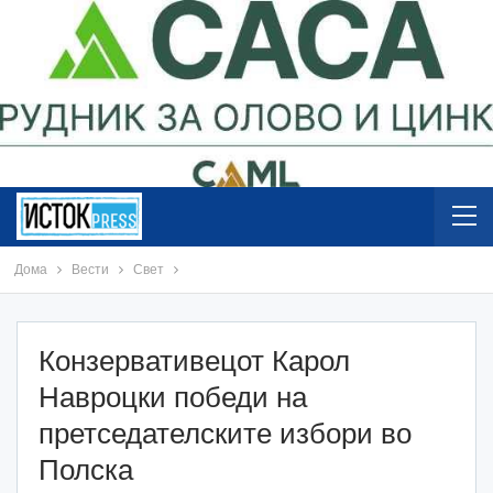
Дома
Вести
Свет
Конзервативецот Карол
Навроцки победи на
претседателските избори во
Полска