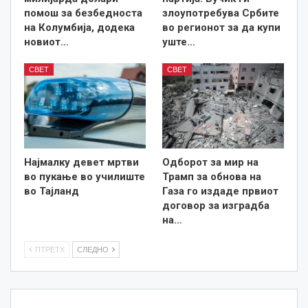
помош за безбедноста
злоупотребува Србите
на Колумбија, додека
во регионот за да купи
новиот…
уште…
СВЕТ
СВЕТ
Најмалку девет мртви
Одборот за мир на
во пукање во училиште
Трамп за обнова на
во Тајланд
Газа го издаде првиот
договор за изградба
на…
ПТРЕТХ
СЛЕДНО