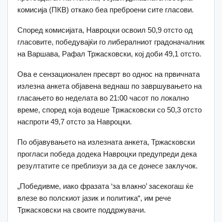
комисија (ПКВ) откако беа преброени сите гласови.
Според комисијата, Навроцки освоил 50,9 отсто од
гласовите, победувајќи го либералниот градоначалник
на Варшава, Рафал Тржасковски, кој доби 49,1 отсто.
Ова е сензационален пресврт во однос на првичната
излезна анкета објавена веднаш по завршувањето на
гласањето во неделата во 21:00 часот по локално
време, според која водеше Тржасковски со 50,3 отсто
наспроти 49,7 отсто за Навроцки.
По објавувањето на излезната анкета, Тржасковски
прогласи победа додека Навроцки предупреди дека
резултатите се преблизуи за да се донесе заклучок.
„Победивме, иако фразата ‘за влакно’ засекогаш ќе
влезе во полскиот јазик и политика“, им рече
Тржасковски на своите поддржувачи.