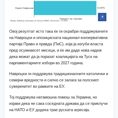
Овој резултат исто така ќе ги охрабри поддржувачите
на Навроцки и опозициската национал-конзервативна
партија Право и правда (ПиС), која ја изгуби власта
пред осумнаесет месеци, и ќе им даде нова надеж
дека можат да ја поразат коалицијата на Туск на
парламентарните избори во 2027 година.
Навроцки ги поддржува традиционалните католички и
семејни вредности и силно се залага за полскиот
суверенитет во рамките на ЕУ.
Тој поддржува натамошна помош за Украина, но
изјави дека не сака соседната држава да се приклучи
на НАТО и ЕУ додека трае руската агресија.