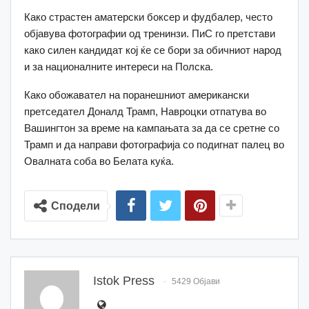
Како страстен аматерски боксер и фудбалер, често
објавува фотографии од тренинзи. ПиС го претстави
како силен кандидат кој ќе се бори за обичниот народ
и за националните интереси на Полска.
Како обожавател на поранешниот американски
претседател Доналд Трамп, Навроцки отпатува во
Вашингтон за време на кампањата за да се сретне со
Трамп и да направи фотографија со подигнат палец во
Овалната соба во Белата куќа.
Сподели
Istok Press
5429 Објави