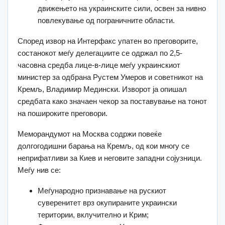
движењето на украинските сили, освен за нивно
повлекување од пограничните области.
Според извор на Интерфакс упатен во преговорите,
состанокот меѓу делегациите се одржал по 2,5-
часовна средба лице-в-лице меѓу украинскиот
министер за одбрана Рустем Умеров и советникот на
Кремљ, Владимир Медински. Изворот ја опишал
средбата како значаен чекор за поставување на тонот
на пошироките преговори.
Меморандумот на Москва содржи повеќе
долгогодишни барања на Кремљ, од кои многу се
неприфатливи за Киев и неговите западни сојузници.
Меѓу нив се:
Меѓународно признавање на рускиот
суверенитет врз окупираните украински
територии, вклучително и Крим;