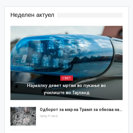
Неделен актуел
СВЕТ
Најмалку девет мртви во пукање во
училиште во Тајланд
Одборот за мир на Трамп за обнова на…
пред 4 часа