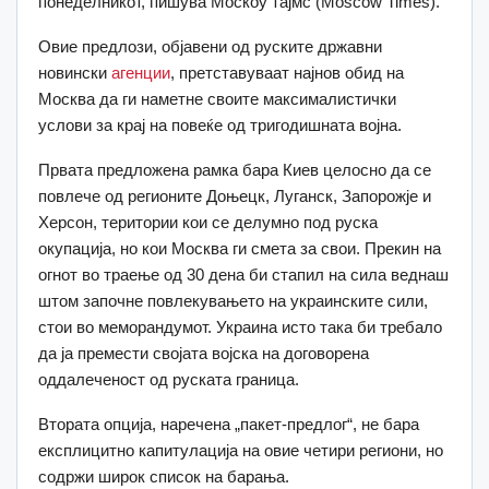
понеделникот, пишува Москоу тајмс (Moscow Times).
Овие предлози, објавени од руските државни
новински
агенции
, претставуваат најнов обид на
Москва да ги наметне своите максималистички
услови за крај на повеќе од тригодишната војна.
Првата предложена рамка бара Киев целосно да се
повлече од регионите Доњецк, Луганск, Запорожје и
Херсон, територии кои се делумно под руска
окупација, но кои Москва ги смета за свои. Прекин на
огнот во траење од 30 дена би стапил на сила веднаш
штом започне повлекувањето на украинските сили,
стои во меморандумот. Украина исто така би требало
да ја премести својата војска на договорена
оддалеченост од руската граница.
Втората опција, наречена „пакет-предлог“, не бара
експлицитно капитулација на овие четири региони, но
содржи широк список на барања.