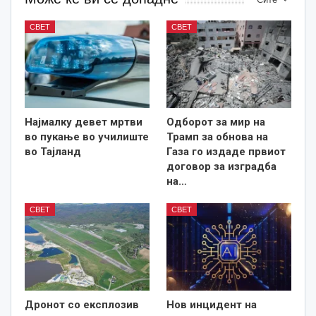
СВЕТ
СВЕТ
Најмалку девет мртви
Одборот за мир на
во пукање во училиште
Трамп за обнова на
во Тајланд
Газа го издаде првиот
договор за изградба
на…
СВЕТ
СВЕТ
Дронот со експлозив
Нов инцидент на