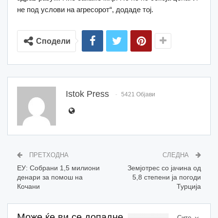
не под услови на агресорот“, додаде тој.
Сподели
Istok Press
5421 Објави
ПРЕТХОДНА
СЛЕДНА
EУ: Собрани 1,5 милиони
Земјотрес со јачина од
денари за помош на
5,8 степени ја погоди
Кочани
Турција
Може ќе ви се допадне
Сите