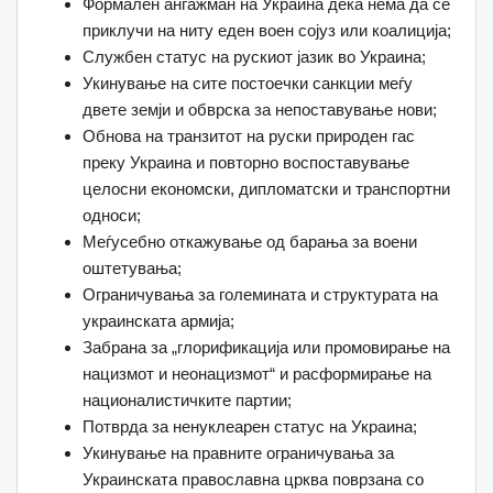
Формален ангажман на Украина дека нема да се
приклучи на ниту еден воен сојуз или коалиција;
Службен статус на рускиот јазик во Украина;
Укинување на сите постоечки санкции меѓу
двете земји и обврска за непоставување нови;
Обнова на транзитот на руски природен гас
преку Украина и повторно воспоставување
целосни економски, дипломатски и транспортни
односи;
Меѓусебно откажување од барања за воени
оштетувања;
Ограничувања за големината и структурата на
украинската армија;
Забрана за „глорификација или промовирање на
нацизмот и неонацизмот“ и расформирање на
националистичките партии;
Потврда за ненуклеарен статус на Украина;
Укинување на правните ограничувања за
Украинската православна црква поврзана со