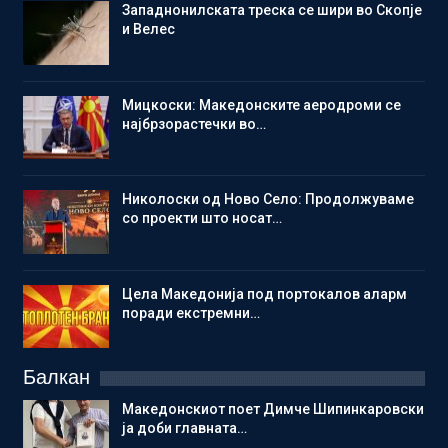
Западнонилската треска се шири во Скопје
и Велес
Мицкоски: Македонските аеродроми се
најбрзорастечки во…
Николоски од Ново Село: Продолжуваме
со проекти што носат…
Цела Македонија под портокалов аларм
поради екстремни…
Балкан
Македонскиот поет Димче Шипинкаровски
ја доби главната…