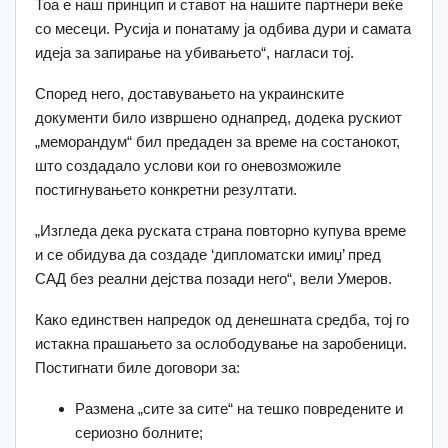
Тоа е наш принцип и ставот на нашите партнери веќе
со месеци. Русија и понатаму ја одбива дури и самата
идеја за запирање на убивањето“, нагласи тој.
Според него, доставувањето на украинските
документи било извршено однапред, додека рускиот
„меморандум“ бил предаден за време на состанокот,
што создадало услови кои го оневозможиле
постигнувањето конкретни резултати.
„Изгледа дека руската страна повторно купува време
и се обидува да создаде ‘дипломатски имиџ’ пред
САД без реални дејства позади него“, вели Умеров.
Како единствен напредок од денешната средба, тој го
истакна прашањето за ослободување на заробеници.
Постигнати биле договори за:
Размена „сите за сите“ на тешко повредените и
сериозно болните;