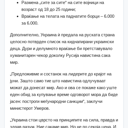
Размена „сите за сите“ на сите војници на
возраст од 18 до 25 години;
Враќање на телата на паднатите борци – 6.000
за 6.000.
Дополнително, Украина ѝ предала на руската страна
целосно потврден список на киднапирани украински
деца. Дури и делумното враќање би претставувало
хуманитарен чекор доколку Русија навистина сака
мир.
„Предложивме и состанок на лидерите до крајот на
јуни. Зашто само тие што навистина одлучуваат
можат да донесат мир. Ако и ова се покаже како уште
еден обид за купување време одговорот мора да биде
јасен: построги меѓународни санкции“, заклучи
министерот Умеров.
„Украина стои цврсто на принципите на сила, правда и
здрав разум. Ние сакаме мир. Но не по секоја цена. И