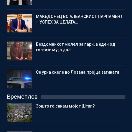
МАКЕДОНЕЦ ВО АЛБАНСКИОТ ПАРЛАМЕНТ
– УСПЕХ ЗА ЦЕЛАТА…
Бездомникот молел за пари, а еден од
гостите му ја дал…
Се урна скеле во Лозана, тројца загинати
Времеплов
Зошто го сакам мојот Штип?