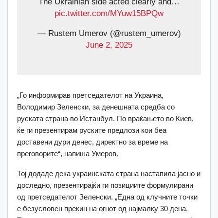
The Ukrainian side acted clearly and…
pic.twitter.com/MYuw15BPQw
— Rustem Umerov (@rustem_umerov)
June 2, 2025
„Го информирав претседателот на Украина,
Володимир Зеленски, за денешната средба со
руската страна во Истанбул. По враќањето во Киев,
ќе ги презентирам руските предлози кои беа
доставени дури денес, директно за време на
преговорите“, напиша Умеров.
Тој додаде дека украинската страна настапила јасно и
доследно, презентирајќи ги позициите формулирани
од претседателот Зеленски. „Една од клучните точки
е безусловен прекин на огнот од најмалку 30 дена.