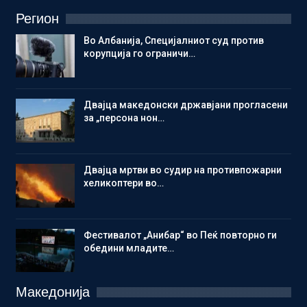
Регион
Во Албанија, Специјалниот суд против
корупција го ограничи…
Двајца македонски државјани прогласени
за „персона нон…
Двајца мртви во судир на противпожарни
хеликоптери во…
Фестивалот „Анибар“ во Пеќ повторно ги
обедини младите…
Македонија