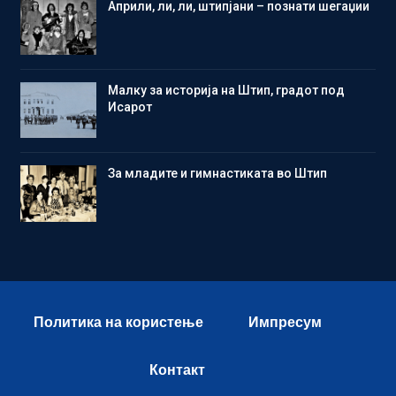
Aприли, ли, ли, штипјани – познати шегаџии
Малку за историја на Штип, градот под
Исарот
Зa младите и гимнастиката во Штип
Политика на користење
Импресум
Контакт