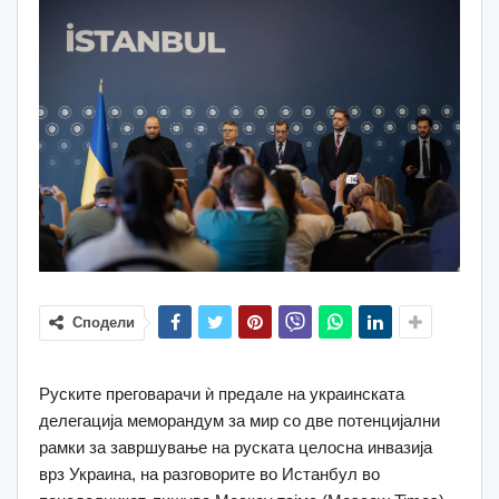
Сподели
Руските преговарачи ѝ предале на украинската
делегација меморандум за мир со две потенцијални
рамки за завршување на руската целосна инвазија
врз Украина, на разговорите во Истанбул во