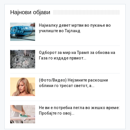
Најнови објави
Најмалку девет мртви во пукање во
училиште во Тајланд
Одборот за мир на Трамп за обнова на
Газа го издаде првиот…
(Фото/Видео) Нејзините раскошни
облини го тресат светот, а…
Не ви е потребна пегла во жешко време:
Пробајте го овој…