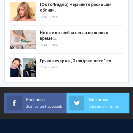
(Фото/Видео) Нејзините раскошни
облини…
пред 4 часа
Не ви е потребна пегла во жешко
време:…
пред 4 часа
Грчка вечер на „Охридско лето“ со…
пред 7 часа
Facebook
Istokpress
Join us on Facebook
Join us on Twitter