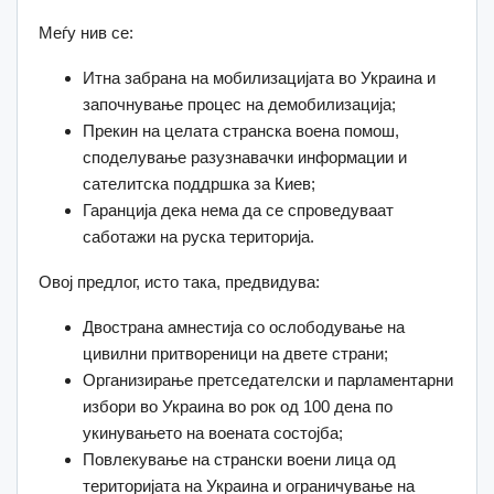
Меѓу нив се:
Итна забрана на мобилизацијата во Украина и
започнување процес на демобилизација;
Прекин на целата странска воена помош,
споделување разузнавачки информации и
сателитска поддршка за Киев;
Гаранција дека нема да се спроведуваат
саботажи на руска територија.
Овој предлог, исто така, предвидува:
Двострана амнестија со ослободување на
цивилни притвореници на двете страни;
Организирање претседателски и парламентарни
избори во Украина во рок од 100 дена по
укинувањето на воената состојба;
Повлекување на странски воени лица од
територијата на Украина и ограничување на