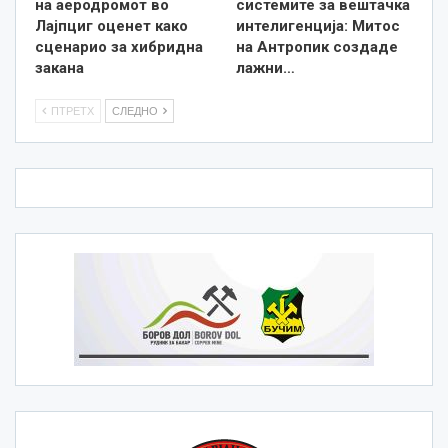
на аеродромот во
системите за вештачка
Лајпциг оценет како
интелигенција: Митос
сценарио за хибридна
на Антропик создаде
закана
лажни…
ПТРЕТХ
СЛЕДНО