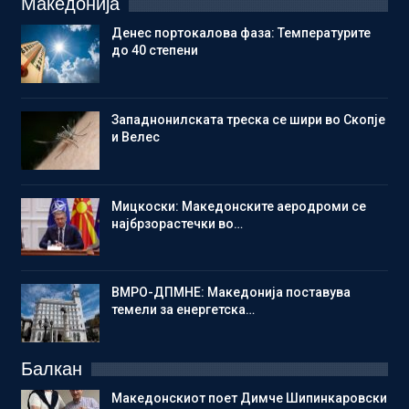
Македонија
Денес портокалова фаза: Температурите
до 40 степени
Западнонилската треска се шири во Скопје
и Велес
Мицкоски: Македонските аеродроми се
најбрзорастечки во…
ВМРО-ДПМНЕ: Македонија поставува
темели за енергетска…
Балкан
Македонскиот поет Димче Шипинкаровски