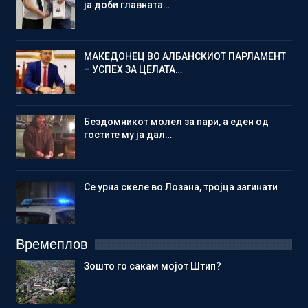
ја доби главната…
МАКЕДОНЕЦ ВО АЛБАНСКИОТ ПАРЛАМЕНТ
– УСПЕХ ЗА ЦЕЛАТА…
Бездомникот молел за пари, а еден од
гостите му ја дал…
Се урна скеле во Лозана, тројца загинати
Времеплов
Зошто го сакам мојот Штип?