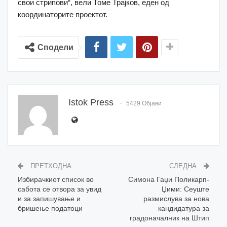
свои стрипови“, вели Томе Трајков, еден од
координаторите проектот.
Сподели
Istok Press
5429 Објави
ПРЕТХОДНА
СЛЕДНА
Избирачкиот список во
Симона Гаџи Поликарп-
сабота се отвора за увид
Џими: Сеуште
и за запишување и
размислува за нова
бришење податоци
кандидатура за
градоначалник на Штип