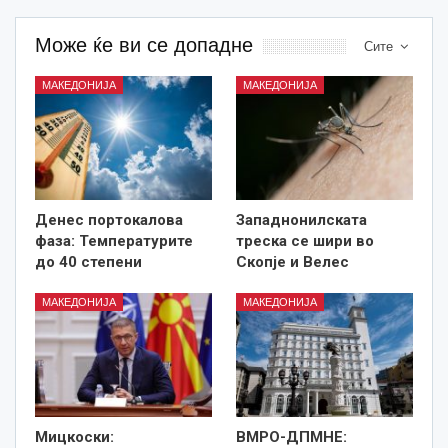
Може ќе ви се допадне
Сите
МАКЕДОНИЈА
МАКЕДОНИЈА
Денес портокалова
Западнонилската
фаза: Температурите
треска се шири во
до 40 степени
Скопје и Велес
МАКЕДОНИЈА
МАКЕДОНИЈА
Мицкоски:
ВМРО-ДПМНЕ: