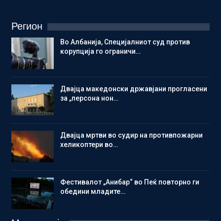
Регион
Во Албанија, Специјалниот суд против
корупција го ограничи…
Двајца македонски државјани прогласени
за „персона нон…
Двајца мртви во судир на противпожарни
хеликоптери во…
Фестивалот „Анибар“ во Пеќ повторно ги
обедини младите…