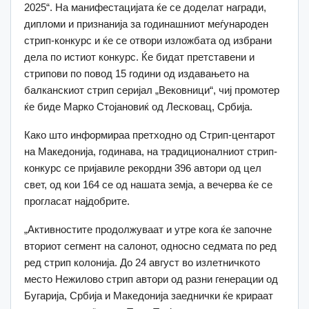
2025“. На манифестацијата ќе се доделат награди,
дипломи и признанија за годинашниот меѓународен
стрип-конкурс и ќе се отвори изложбата од избрани
дела по истиот конкурс. Ќе бидат претставени и
стрипови по повод 15 години од издавањето на
балканскиот стрип серијал „Вековници“, чиј промотер
ќе биде Марко Стојановиќ од Лесковац, Србија.
Како што информираа претходно од Стрип-центарот
на Македонија, годинава, на традиционалниот стрип-
конкурс се пријавиле рекордни 396 автори од цел
свет, од кои 164 се од нашата земја, а вечерва ќе се
прогласат најдобрите.
„Активностите продолжуваат и утре кога ќе започне
вториот сегмент на салонот, односно седмата по ред
ред стрип колонија. До 24 август во излетничкото
место Нежилово стрип автори од разни генерации од
Бугарија, Србија и Македонија заеднички ќе крираат