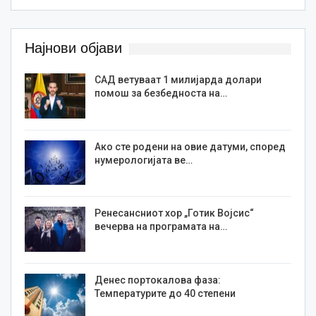
Најнови објави
САД ветуваат 1 милијарда долари
помош за безбедноста на…
Ако сте родени на овие датуми, според
нумерологијата ве…
Ренесансниот хор „Готик Војсис“
вечерва на програмата на…
Денес портокалова фаза:
Температурите до 40 степени