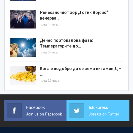
Ренесансниот хор „Готик Војсис“
вечерва…
пред 4 часа
Денес портокалова фаза:
Температурите до…
пред 6 часа
Кога е подобро да се зема витамин Д –
…
пред 16 часа
Facebook
Istokpress
Join us on Facebook
Join us on Twitter