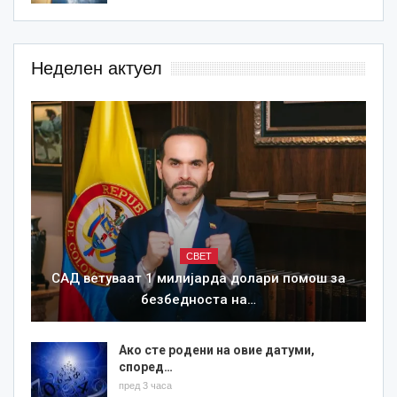
Неделен актуел
СВЕТ
САД ветуваат 1 милијарда долари помош за
безбедноста на…
Ако сте родени на овие датуми,
според…
пред 3 часа