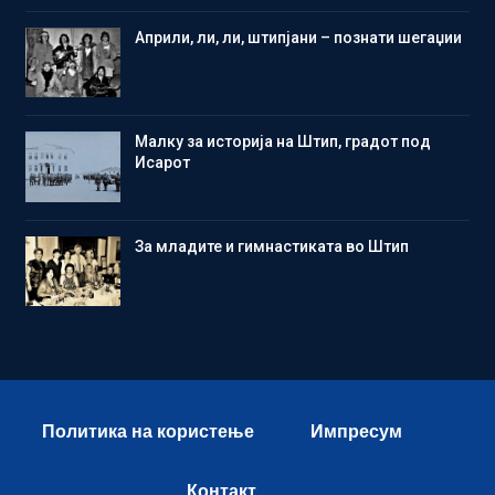
Aприли, ли, ли, штипјани – познати шегаџии
Малку за историја на Штип, градот под
Исарот
Зa младите и гимнастиката во Штип
Политика на користење
Импресум
Контакт