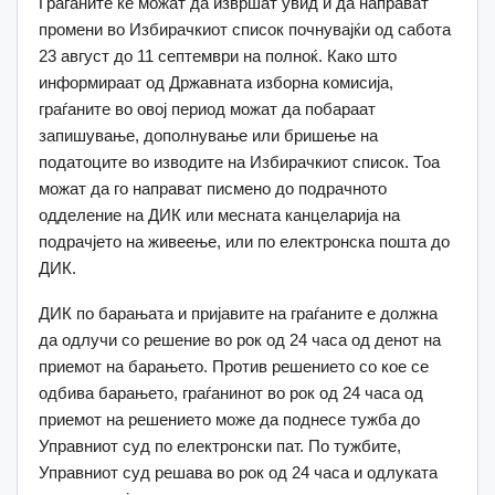
Граѓаните ќе можат да извршат увид и да направат
промени во Избирачкиот список почнувајќи од сабота
23 август до 11 септември на полноќ. Како што
информираат од Државната изборна комисија,
граѓаните во овој период можат да побараат
запишување, дополнување или бришење на
податоците во изводите на Избирачкиот список. Тоа
можат да го направат писмено до подрачното
одделение на ДИК или месната канцеларија на
подрачјето на живеење, или по електронска пошта до
ДИК.
ДИК по барањата и пријавите на граѓаните е должна
да одлучи со решение во рок од 24 часа од денот на
приемот на барањето. Против решението со кое се
одбива барањето, граѓанинот во рок од 24 часа од
приемот на решението може да поднесе тужба до
Управниот суд по електронски пат. По тужбите,
Управниот суд решава во рок од 24 часа и одлуката