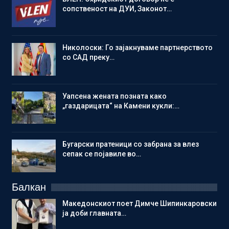
сопственост на ДУИ, Законот…
Николоски: Го зајакнуваме партнерството
со САД преку…
Уапсена жената позната како
„газдарицата“ на Камени кукли:…
Бугарски пратеници со забрана за влез
сепак се појавиле во…
Балкан
Македонскиот поет Димче Шипинкаровски
ја доби главната…