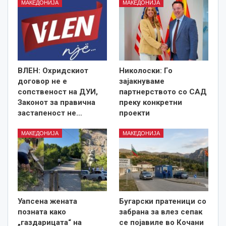
МАКЕДОНИЈА
МАКЕДОНИЈА
ВЛЕН: Охридскиот
Николоски: Го
договор не е
зајакнуваме
сопственост на ДУИ,
партнерството со САД
Законот за правична
преку конкретни
застапеност не…
проекти
МАКЕДОНИЈА
МАКЕДОНИЈА
Уапсена жената
Бугарски пратеници со
позната како
забрана за влез сепак
„газдарицата“ на
се појавиле во Кочани