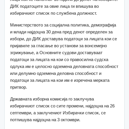
ДИК податоците за овие лица ги впишува во
избирачкиот список по службена должност.
Министерството за социјална политика, демографија
и млади најдоцна 30 дена пред денот определен за
избори, до ДИК доставува податоци за лицата кои се
пријавиле за гласање во установи за вонсемејно
згрижување, а Основните судови доставуваат
податоци за лицата на кои со правосилна судска
одлука им е целосно одземена деловната способност
или делумно одземена деловна способност и
податоци за лицата на кои им е изречена мерката
притвор.
Државната изборна комисија го заклучува
избирачкиот список со сите промени, најдоцна на 26
септември, а заклучениот Избирачки список, се
потпишува најдоцна на 3 октомври.