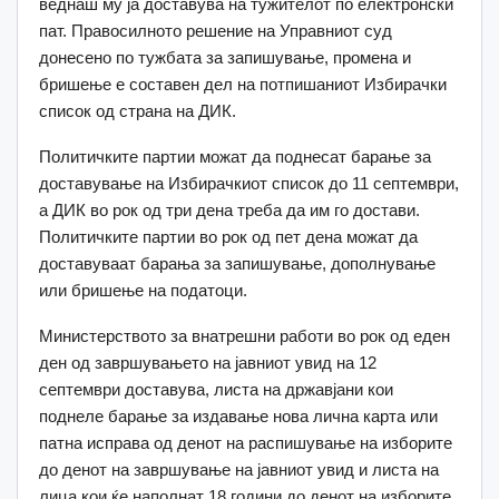
веднаш му ja доставува на тужителот по електронски
пат. Правосилното решение на Управниот суд
донесено по тужбата за запишување, промена и
бришење е составен дел на потпишаниот Избирачки
список од страна на ДИК.
Политичките партии можат да поднесат барање за
доставување на Избирачкиот список до 11 септември,
а ДИК во рок од три дена треба да им го достави.
Политичките партии во рок од пет дена можат да
доставуваат барања за запишување, дополнување
или бришење на податоци.
Министерството за внатрешни работи во рок од еден
ден од завршувањето на јавниот увид на 12
септември доставува, листа на државјани кои
поднеле барање за издавање нова лична карта или
патна исправа од денот на распишување на изборите
до денот на завршување на јавниот увид и листа на
лица кои ќе наполнат 18 години до денот на изборите.