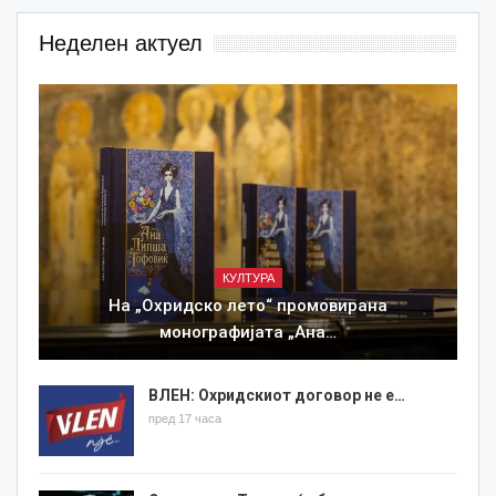
Неделен актуел
КУЛТУРА
На „Охридско лето“ промовирана
монографијата „Ана…
ВЛЕН: Охридскиот договор не е…
пред 17 часа