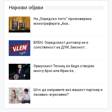
Најнови објави
На „Охридско лето“ промовирана
монографијата „Ана…
ВЛЕН: Охридскиот договор не е
сопственост на ДУИ, Законот…
Ормускиот Теснец ќе биде отворен
многу брзо или Иран ќе…
Што да направите ако вашиот партнер е
пасивно-агресивен?