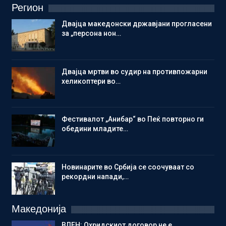
Регион
Двајца македонски државјани прогласени
за „персона нон…
Двајца мртви во судир на противпожарни
хеликоптери во…
Фестивалот „Анибар“ во Пеќ повторно ги
обедини младите…
Новинарите во Србија се соочуваат со
рекордни напади,…
Македонија
ВЛЕН: Охридскиот договор не е