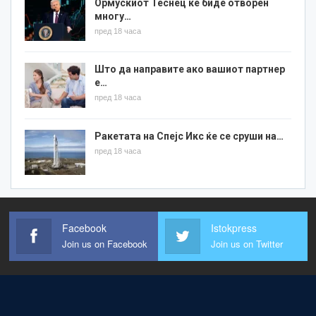
Ормускиот Теснец ќе биде отворен
многу…
пред 18 часа
Што да направите ако вашиот партнер
е…
пред 18 часа
Ракетата на Спејс Икс ќе се сруши на…
пред 18 часа
Facebook
Istokpress
Join us on Facebook
Join us on Twitter