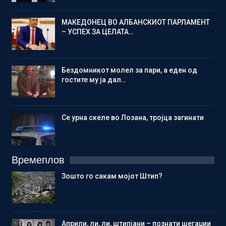
МАКЕДОНЕЦ ВО АЛБАНСКИОТ ПАРЛАМЕНТ
– УСПЕХ ЗА ЦЕЛАТА…
Бездомникот молел за пари, а еден од
гостите му ја дал…
Се урна скеле во Лозана, тројца загинати
Времеплов
Зошто го сакам мојот Штип?
Aприли, ли, ли, штипјани – познати шегаџии