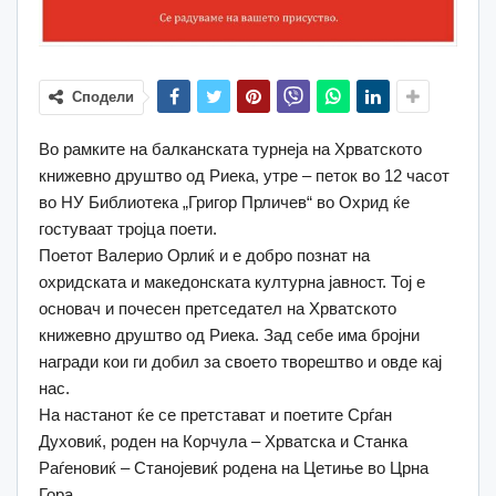
Сподели
Во рамките на балканската турнеја на Хрватското
книжевно друштво од Риека, утре – петок во 12 часот
во НУ Библиотека „Григор Прличев“ во Охрид ќе
гостуваат тројца поети.
Поетот Валерио Орлиќ и е добро познат на
охридската и македонската културна јавност. Тој е
основач и почесен претседател на Хрватското
книжевно друштво од Риека. Зад себе има бројни
награди кои ги добил за своето творештво и овде кај
нас.
На настанот ќе се претстават и поетите Срѓан
Духовиќ, роден на Корчула – Хрватска и Станка
Раѓеновиќ – Станојевиќ родена на Цетиње во Црна
Гора.