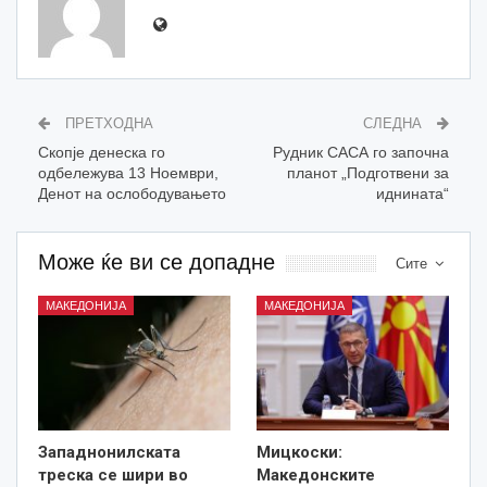
ПРЕТХОДНА
СЛЕДНА
Скопје денеска го
Рудник САСА го започна
одбележува 13 Ноември,
планот „Подготвени за
Денот на ослободувањето
иднината“
Може ќе ви се допадне
Сите
МАКЕДОНИЈА
МАКЕДОНИЈА
Западнонилската
Мицкоски:
треска се шири во
Македонските