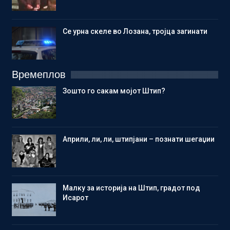
Се урна скеле во Лозана, тројца загинати
Времеплов
Зошто го сакам мојот Штип?
Aприли, ли, ли, штипјани – познати шегаџии
Малку за историја на Штип, градот под
Исарот