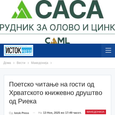
Дома
Вести
Македонија
Поетско читање на гости од
Хрватското книжевно друштво
од Риека
МАКЕДОНИЈА
На
13 Ное, 2025 во 17:49 часот.
Од
Istok Press