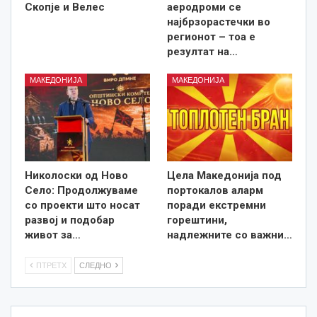
Скопје и Велес
аеродроми се
најбрзорастечки во
регионот – тоа е
резултат на…
МАКЕДОНИЈА
МАКЕДОНИЈА
Николоски од Ново
Цела Македонија под
Село: Продолжуваме
портокалов аларм
со проекти што носат
поради екстремни
развој и подобар
горештини,
живот за…
надлежните со важни…
ПТРЕТХ
СЛЕДНО