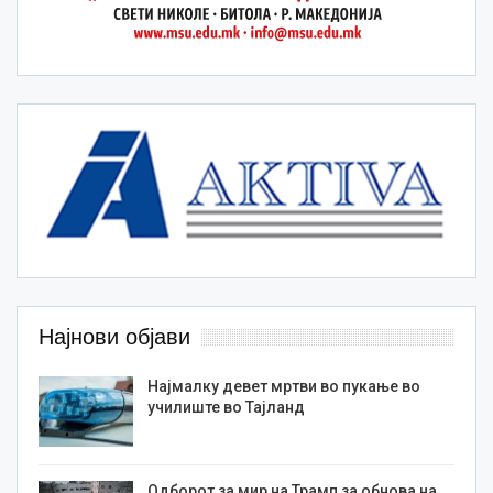
Најнови објави
Најмалку девет мртви во пукање во
училиште во Тајланд
Одборот за мир на Трамп за обнова на