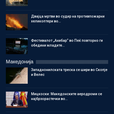
Двајца мртви во судир на противпожарни
хеликоптери во…
Фестивалот „Анибар“ во Пеќ повторно ги
обедини младите…
Македонија
Западнонилската треска се шири во Скопје
и Велес
Мицкоски: Македонските аеродроми се
најбрзорастечки во…