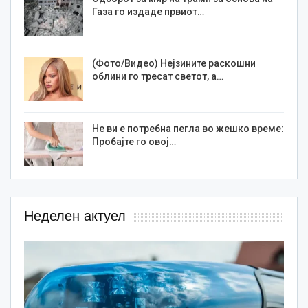
Газа го издаде првиот…
(Фото/Видео) Нејзините раскошни
облини го тресат светот, а…
Не ви е потребна пегла во жешко време:
Пробајте го овој…
Неделен актуел