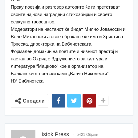
Преку поезија и разговор авторите ќе ги претстават
своите најнови наградени стихозбирки и своето
севкупно творештво.
Модератори на настанот ќе бидат Милчо Јованоски и
Веле Митаноски а свое обраќање ќе има и Христина
Трпеска, директорка на Библиотеката.
Формален домаќин на поетите и нивниот престој и
настап во Охрид е Здружението за култура и
литература “Мацково” кое е организатор на
Балканскиот поетски камп „Ванчо Николески”.
НУ Библиотека
Сподели
Istok Press
5421 Објави