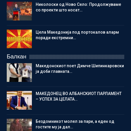
Николоски од Ново Село: Продолжуваме
со проекти што носат…
Цела Македонија под портокалов аларм
поради екстремни…
Балкан
Македонскиот поет Димче Шипинкаровски
ја доби главната…
МАКЕДОНЕЦ ВО АЛБАНСКИОТ ПАРЛАМЕНТ
– УСПЕХ ЗА ЦЕЛАТА…
Бездомникот молел за пари, а еден од
гостите му ја дал…