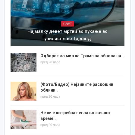
СВЕТ
Најмалку девет мртви во пукање во
училиште во Тајланд
Одборот за мир на Трамп за обнова на…
пред 20 часа
(Фото/Видео) Нејзините раскошни
облини…
пред 20 часа
Не ви е потребна пегла во жешко
време:…
пред 20 часа