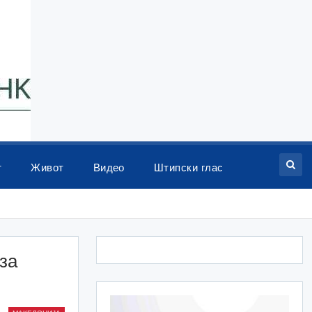
т
Живот
Видео
Штипски глас
за