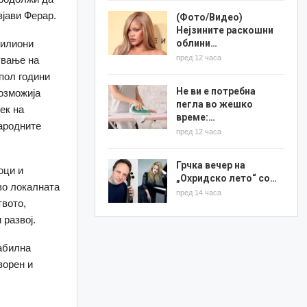
зјави Ферар.
(Фото/Видео)
Нејзините раскошни
милиони
облини…
пред 12 часа
ување на
 пол години
Не ви е потребна
озможија
пегла во жешко
ек на
време:…
ародните
пред 12 часа
Грчка вечер на
оци и
„Охридско лето“ со…
во локалната
пред 14 часа
твото,
 развој.
абилна
ворен и