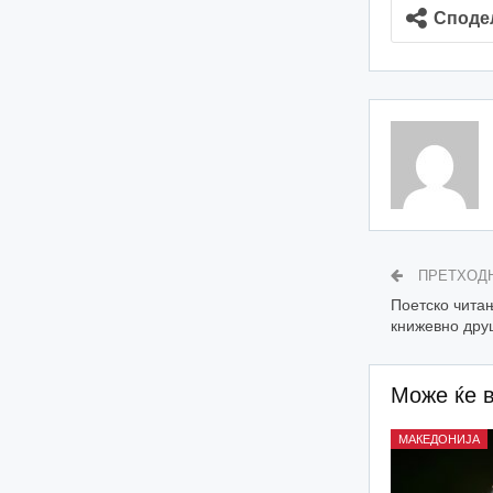
Споде
ПРЕТХОД
Поетско читањ
книжевно дру
Може ќе 
МАКЕДОНИЈА