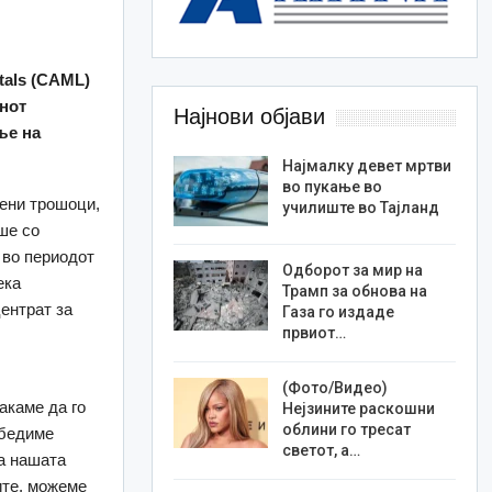
tals (CAML)
анот
Најнови објави
ње на
Најмалку девет мртви
во пукање во
ени трошоци,
училиште во Тајланд
ше со
 во периодот
Одборот за мир на
ека
Трамп за обнова на
ентрат за
Газа го издаде
првиот…
(Фото/Видео)
акаме да го
Нејзините раскошни
облини го тресат
збедиме
светот, а…
а нашата
ите, можеме