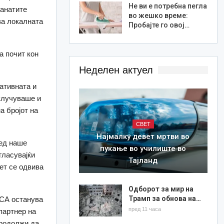
Не ви е потребна пегла
танатите
во жешко време:
за локалната
Пробајте го овој…
а почит кон
Неделен актуел
ативната и
клучуваше и
а бројот на
СВЕТ
Најмалку девет мртви во
ред наше
пукање во училиште во
гласувајќи
Тајланд
ет се одвива
Одборот за мир на
Трамп за обнова на…
АСА останува
пред 11 часа
партнер на
продолжи да