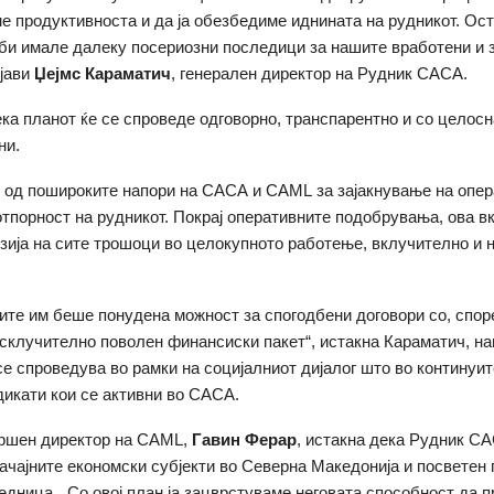
еме продуктивноста и да ја обезбедиме иднината на рудникот. Ос
би имале далеку посериозни последици за нашите вработени и 
зјави
Џејмс Караматич
, генерален директор на Рудник САСА.
ека планот ќе се спроведе одговорно, транспарентно и со целосн
ни
.
л од пошироките напори на САСА и
CAML
за зајакнување на опер
тпорност на рудникот.
Покрај оперативните подобрувања, ова в
зија на сите трошоци во целокупното работење, вклучително и н
ите им беше понудена можност за спогодбени договори со, спо
склучително поволен финансиски пакет“, истакна Караматич, на
се спроведува во рамки на социјалниот дијалог што во континуит
дикати кои се активни во САСА.
вршен директор на CAML,
Гавин Ферар
, истакна дека Рудник С
начајните економски субјекти во Северна Македонија и посветен 
едница. „Со овој план ја зацврстуваме неговата способност да 