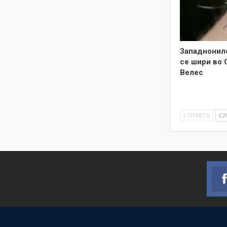
Западнонил
се шири во 
Велес
ПТРЕТХ
С