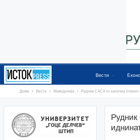
Вести
Екон
Дома
Вести
Македонија
Рудник САСА го започна планот 
Рудник 
иднина