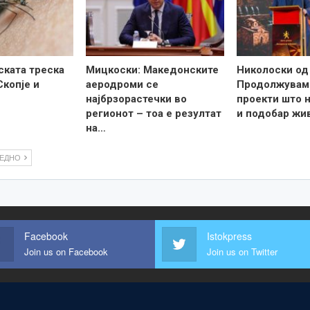
ската треска
Мицкоски: Македонските
Николоски од
Скопје и
аеродроми се
Продолжувам
најбрзорастечки во
проекти што н
регионот – тоа е резултат
и подобар жи
на…
ЛЕДНО
Facebook
Istokpress
Join us on Facebook
Join us on Twitter