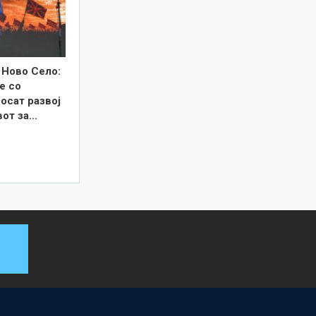
 Ново Село:
е со
осат развој
вот за…