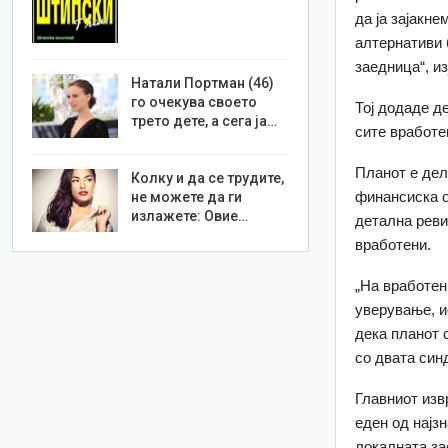
да ја зајакн
алтернативи 
заедница“, и
Натали Портман (46)
го очекува своето
Тој додаде д
трето дете, а сега ја…
сите вработе
Планот е де
Колку и да се трудите,
финансиска о
не можете да ги
излажете: Овие…
детална реви
вработени.
„
На вработен
уверување, и
дека планот 
со двата син
Главниот из
еден од најз
локалната за