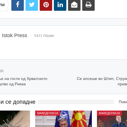
ли
Istok Press
5421 Објави
НА
е на гости од Хрватското
Се апсеше во Штип, Струм
штво од Риека
прив
ви се допадне
Пове
МАКЕДОНИЈА
МАКЕДОНИЈА