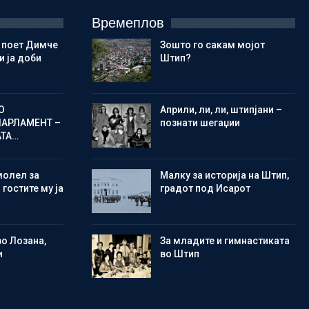
Времеплов
 поет Димче
Зошто го сакам мојот
 ја доби
Штип?
О
Aприли, ли, ли, штипјани –
ПАРЛАМЕНТ –
познати шегаџии
АТА…
молел за
Малку за историја на Штип,
 гостите му ја
градот под Исарот
во Лозана,
Зa младите и гимнастиката
и
во Штип