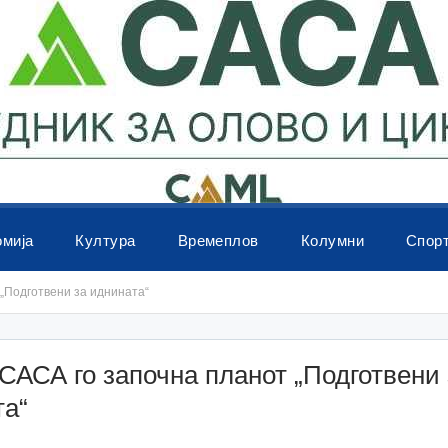
омија
Култура
Времеплов
Колумни
Спор
„Подготвени за иднината“
САСА го започна планот „Подготвени 
та“