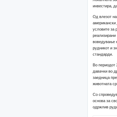
инвестира, д
Од влезот на
американски 
условите за 
реализирани 
воведување н
рудникот и з
стандарди.
Во периодот 
давачки во д
заедница пре
животната ср
Со спроведув
основа за св
одржлив рудн