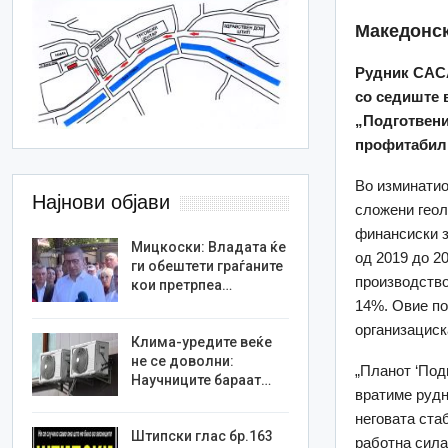
Ma
кедонск
Рудник САСА
со седиште 
„Подготвени
профитабилн
Во изминатио
Најнови објави
сложени геол
финансиски з
Мицкоски: Владата ќе
од 2019 до 2
ги обештети граѓаните
производство
кои претрпеа…
14%. Овие по
организациск
Клима-уредите веќе
не се доволни:
„
Планот ‘Подг
Научниците бараат…
вратиме рудн
неговата ста
Штипски глас бр.163
работна сила