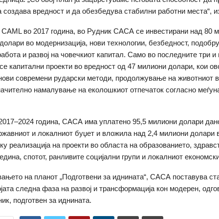
а создава вредност и да обезбедува стабилни работни места“, и
 CAML во 2017 година, во Рудник САСА се инвестирани над 80 
долари во модернизација, нови технологии, безбедност, подобр
работа и развој на човечкиот капитал. Само во последните три и
се капитални проекти во вредност од 47 милиони долари, кои ов
ови современи рударски методи, продолжување на животниот в
начително намалување на еколошкиот отпечаток согласно меѓун
2017–2024 година, САСА има уплатено 95,5 милиони долари дан
ржавниот и локалниот буџет и вложила над 2,4 милиони долари 
ку реализација на проекти во областа на образованието, здравс
едина, спотот, ранливите социјални групи и локалниот економски
ањето на планот „Подготвени за иднината“, САСА поставува ст
ојата следна фаза на развој и трансформација кон модерен, одго
ик, подготвен за иднината.