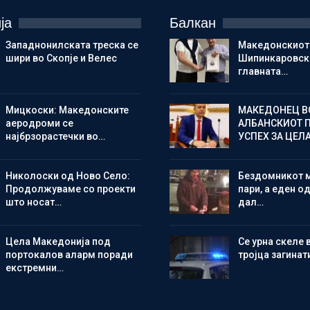
ја
Балкан
Западнонилската треска се
Македонскиот
шири во Скопје и Велес
Шипинкаровски
главната…
Мицкоски: Македонските
МАКЕДОНЕЦ В
аеродроми се
АЛБАНСКИОТ 
најбрзорастечки во…
УСПЕХ ЗА ЦЕЛ
Николоски од Ново Село:
Бездомникот 
Продолжуваме со проекти
пари, а еден од
што носат…
дал…
Цела Македонија под
Се урна скеле 
портокалов аларм поради
тројца загинат
екстремни…