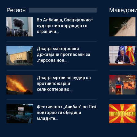
Регион
Македони
Во Албанија, Специјалниот
суд против корупција го
ограничи…
Двајца македонски
државјани прогласени за
„персона нон…
Двајца мртви во судир на
противпожарни
хеликоптери во…
Фестивалот „Анибар“ во Пеќ
повторно ги обедини
младите…