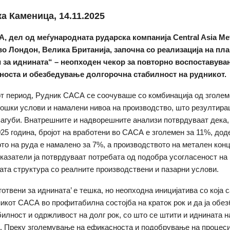
а Каменица, 14.11.2025
, дел од меѓународната рударска компанија Central Asia Me
во Лондон, Велика Британија, започна со реализација на пл
 за иднината“ – неопходен чекор за повторно воспоставува
оста и обезбедување долгорочна стабилност на рудникот.
т период, Рудник САСА се соочуваше со комбинација од зголем
ошки услови и намалени нивоа на производство, што резултира
агуби. Внатрешните и надворешните анализи потврдуваат дека,
025 година, бројот на вработени во САСА е зголемен за 11%, дод
то на руда е намалено за 7%, а производството на метален конц
казатели ја потврдуваат потребата од подобра усогласеност на
ата структура со реалните производствени и пазарни услови.
отвени за иднината’ е тешка, но неопходна иницијатива со која с
икот САСА во профитабилна состојба на краток рок и да ја обе
билност и одржливост на долг рок
,
со што се штити и
иднината н
.
Преку зголемување на ефикасноста и подобрување на процес