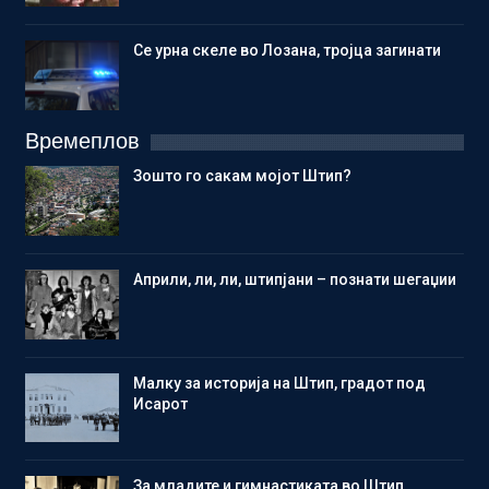
Се урна скеле во Лозана, тројца загинати
Времеплов
Зошто го сакам мојот Штип?
Aприли, ли, ли, штипјани – познати шегаџии
Малку за историја на Штип, градот под
Исарот
Зa младите и гимнастиката во Штип