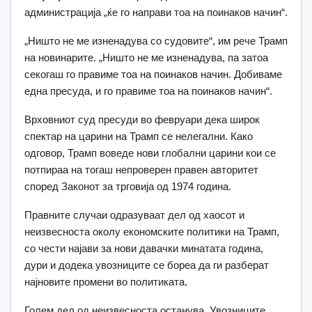
администрација „ќе го направи тоа на поинаков начин“.
„Ништо не ме изненадува со судовите“, им рече Трамп
на новинарите. „Ништо не ме изненадува, па затоа
секогаш го правиме тоа на поинаков начин. Добиваме
една пресуда, и го правиме тоа на поинаков начин“.
Врховниот суд пресуди во февруари дека широк
спектар на царини на Трамп се нелегални. Како
одговор, Трамп воведе нови глобални царини кои се
потпираа на тогаш непроверен правен авторитет
според Законот за трговија од 1974 година.
Правните случаи одразуваат дел од хаосот и
неизвесноста околу економските политики на Трамп,
со чести најави за нови давачки минатата година,
дури и додека увозниците се бореа да ги разберат
најновите промени во политиката.
Голем дел од неизвесноста останува. Увозниците