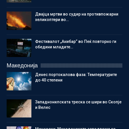
Двајца мртви во судир на противпожарни
хеликоптери во…
Фестивалот „Анибар“ во Пеќ повторно ги
обедини младите…
Македонија
Денес портокалова фаза: Температурите
до 40 степени
Западнонилската треска се шири во Скопје
и Велес