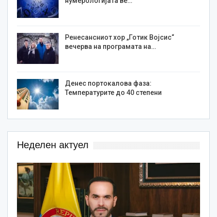
нумерологијата ве…
Ренесансниот хор „Готик Војсис“
вечерва на програмата на…
Денес портокалова фаза:
Температурите до 40 степени
Неделен актуел