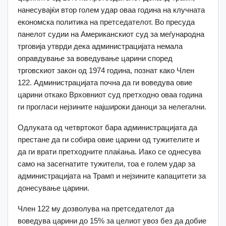
нанесувајќи втор голем удар оваа година на клучната
економска политика на претседателот. Во пресуда
панелот судии на Американскиот суд за меѓународна
трговија утврди дека администрацијата немала
оправдување за воведување царини според
трговскиот закон од 1974 година, познат како Член
122. Администрацијата почна да ги воведува овие
царини откако Врховниот суд претходно оваа година
ги прогласи нејзините најшироки даноци за нелегални.
Одлуката од четвртокот бара администрацијата да
престане да ги собира овие царини од тужителите и
да ги врати претходните плаќања. Иако се однесува
само на засегнатите тужители, тоа е голем удар за
администрацијата на Трамп и нејзините капацитети за
донесување царини.
Член 122 му дозволува на претседателот да
воведува царини до 15% за целиот увоз без да добие