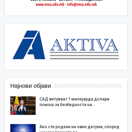
Најнови објави
САД ветуваат 1 милијарда долари
помош за безбедноста на…
Ако сте родени на овие датуми, според