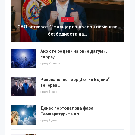
СВЕТ
САД ветуваат 1 милијарда долари помош за
безбедноста на…
Ако сте родени на овие датуми,
според…
пред 23 часа
Ренесансниот хор „Готик Војсис“
вечерва…
пред 1 ден
Денес портокалова фаза:
Температурите до…
пред 1 ден