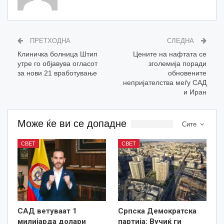
ПРЕТХОДНА
СЛЕДНА
Клиничка болница Штип
Цените на нафтата се
утре го објавува огласот
зголемија поради
за нови 21 вработување
обновените
непријателства меѓу САД
и Иран
Може ќе ви се допадне
Сите
СВЕТ
СВЕТ
САД ветуваат 1
Српска Демократска
милијарда долари
партија: Вучиќ ги