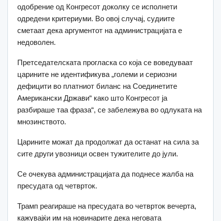
одобрение од Конгресот доколку се исполнети
одредени критериуми. Во овој случај, судиите
сметаат дека аргументот на администрацијата е
недоволен.
Претседателската прогласка со која се воведуваат
царините не идентификува „големи и сериозни
дефицити во платниот биланс на Соединетите
Американски Држави“ како што Конгресот ја
разбираше таа фраза“, се забележува во одлуката на
мнозинството.
Царините можат да продолжат да останат на сила за
сите други увозници освен тужителите до јули.
Се очекува администрацијата да поднесе жалба на
пресудата од четврток.
Трамп реагираше на пресудата во четврток вечерта,
кажувајќи им на новинарите дека неговата