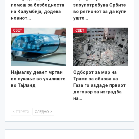
помош за безбедноста
злоупотребува Србите
на Колумбија, додека
во регионот за да купи
новиот…
уште…
СВЕТ
СВЕТ
Најмалку девет мртви
Одборот за мир на
во пукање во училиште
Трамп за обнова на
во Тајланд
Газа го издаде првиот
договор за изградба
на…
ПТРЕТХ
СЛЕДНО