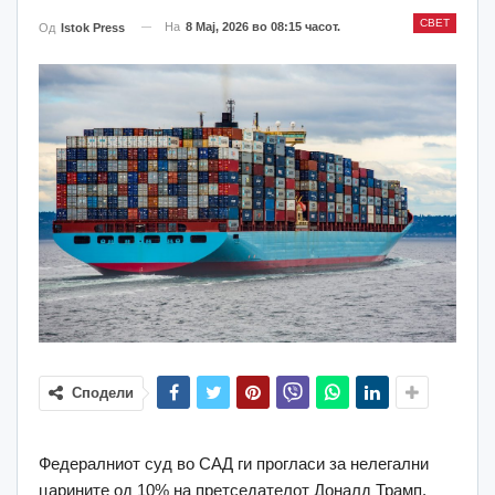
СВЕТ
На
8 Мај, 2026 во 08:15 часот.
Од
Istok Press
Сподели
Федералниот суд во САД ги прогласи за нелегални
царините од 10% на претседателот Доналд Трамп,