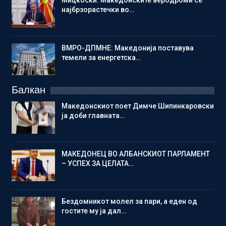
Мицкоски: Македонските аеродроми се
најбрзорастечки во…
ВМРО-ДПМНЕ: Македонија поставува
темели за енергетска…
Балкан
Македонскиот поет Димче Шипинкаровски
ја доби главната…
МАКЕДОНЕЦ ВО АЛБАНСКИОТ ПАРЛАМЕНТ
– УСПЕХ ЗА ЦЕЛАТА…
Бездомникот молел за пари, а еден од
гостите му ја дал…