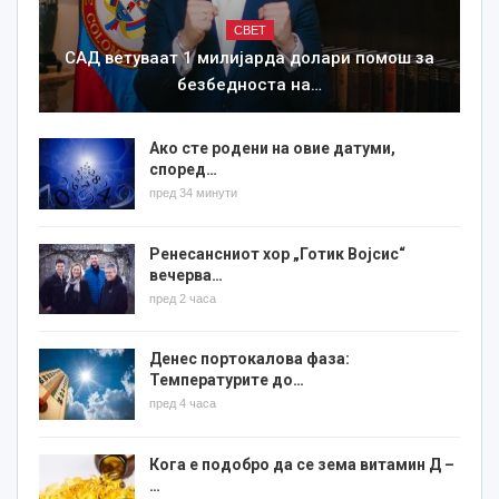
СВЕТ
САД ветуваат 1 милијарда долари помош за
безбедноста на…
Ако сте родени на овие датуми,
според…
пред 34 минути
Ренесансниот хор „Готик Војсис“
вечерва…
пред 2 часа
Денес портокалова фаза:
Температурите до…
пред 4 часа
Кога е подобро да се зема витамин Д –
…