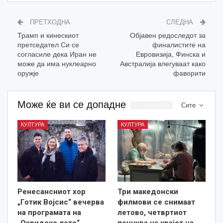
ПРЕТХОДНА
СЛЕДНА
Трамп и кинескиот
Oбјавен редоследот за
претседател Си се
финалистите на
согласиле дека Иран не
Евровизија, Финска и
може да има нуклеарно
Австралија влегуваат како
оружје
фаворити
Може ќе ви се допадне
Сите
КУЛТУРА
КУЛТУРА
Ренесансниот хор
Три македонски
„Готик Војсис“ вечерва
филмови се снимаат
на програмата на
летово, четвртиот