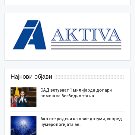
Најнови објави
САД ветуваат 1 милијарда долари
помош за безбедноста на…
Ако сте родени на овие датуми, според
нумерологијата ве…