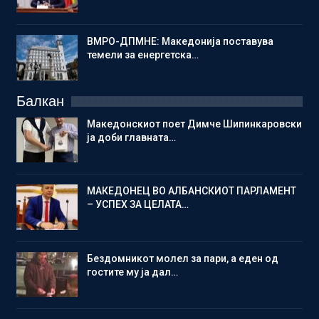
ВМРО-ДПМНЕ: Македонија поставува
темели за енергетска…
Балкан
Македонскиот поет Димче Шипинкаровски
ја доби главната…
МАКЕДОНЕЦ ВО АЛБАНСКИОТ ПАРЛАМЕНТ
– УСПЕХ ЗА ЦЕЛАТА…
Бездомникот молел за пари, а еден од
гостите му ја дал…