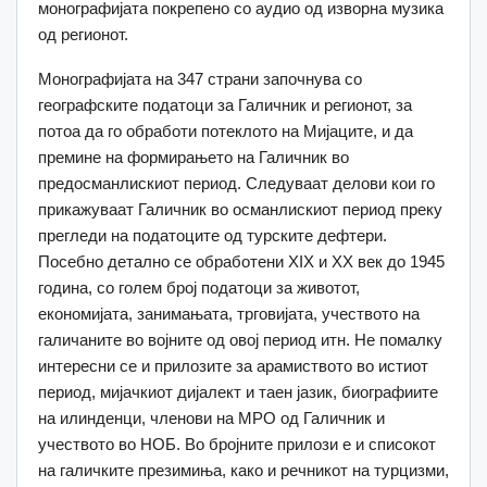
монографијата покрепено со аудио од изворна музика
од регионот.
Монографијата на 347 страни започнува со
географските податоци за Галичник и регионот, за
потоа да го обработи потеклото на Мијаците, и да
премине на формирањето на Галичник во
предосманлискиот период. Следуваат делови кои го
прикажуваат Галичник во османлискиот период преку
прегледи на податоците од турските дефтери.
Посебно детално се обработени XIX и XX век до 1945
година, со голем број податоци за животот,
економијата, занимањата, трговијата, учеството на
галичаните во војните од овој период итн. Не помалку
интересни се и прилозите за арамиството во истиот
период, мијачкиот дијалект и таен јазик, биографиите
на илинденци, членови на МРО од Галичник и
учеството во НОБ. Во бројните прилози е и списокот
на галичките презимиња, како и речникот на турцизми,