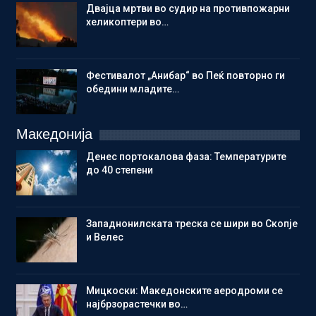
Двајца мртви во судир на противпожарни
хеликоптери во…
Фестивалот „Анибар“ во Пеќ повторно ги
обедини младите…
Македонија
Денес портокалова фаза: Температурите
до 40 степени
Западнонилската треска се шири во Скопје
и Велес
Мицкоски: Македонските аеродроми се
најбрзорастечки во…