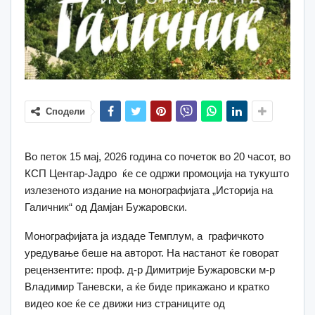
Сподели
Во петок 15 мај, 2026 година со почеток во 20 часот, во
КСП Центар-Јадро ќе се одржи промоција на тукушто
излезеното издание на монографијата „Историја на
Галичник“ од Дамјан Бужаровски.
Монографијата ја издаде Темплум, а графичкото
уредување беше на авторот. На настанот ќе говорат
рецензентите: проф. д-р Димитрије Бужаровски м-р
Владимир Таневски, а ќе биде прикажано и кратко
видео кое ќе се движи низ страниците од