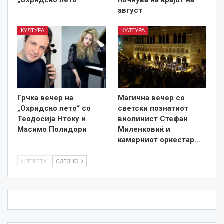
„Охридско лето“
почнува на крајот на
август
КУЛТУРА
КУЛТУРА
Грчка вечер на
Магична вечер со
„Охридско лето“ со
светски познатиот
Теодосија Нтоку и
виолинист Стефан
Масимо Полидори
Миленковиќ и
камерниот оркестар…
ПТРЕТХ
СЛЕДНО