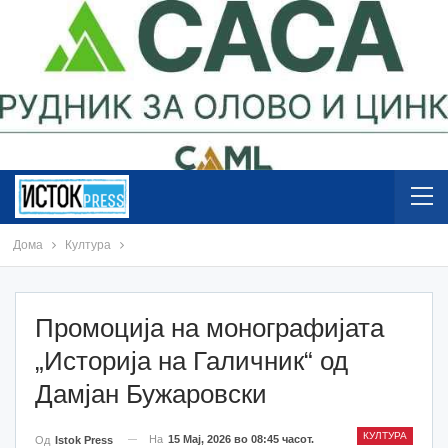
Дома
Култура
Промоција на монографијата
„Историја на Галичник“ од
Дамјан Бужаровски
КУЛТУРА
На
15 Мај, 2026 во 08:45 часот.
Од
Istok Press