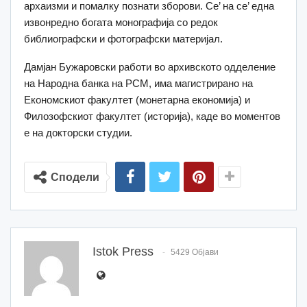
архаизми и помалку познати зборови. Се’ на се’ една
извонредно богата монографија со редок
библиографски и фотографски материјал.
Дамјан Бужаровски работи во архивското одделение
на Народна банка на РСМ, има магистрирано на
Економскиот факултет (монетарна економија) и
Филозофскиот факултет (историја), каде во моментов
е на докторски студии.
Сподели
Istok Press
5429 Објави