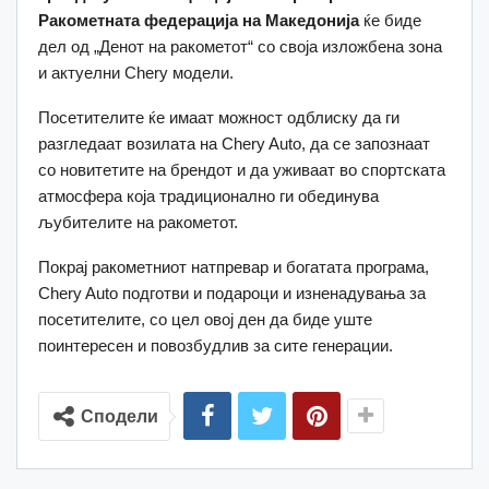
Ракометната федерација на Македонија
ќе биде
дел од „Денот на ракометот“ со своја изложбена зона
и актуелни Chery модели.
Посетителите ќе имаат можност одблиску да ги
разгледаат возилата на Chery Auto, да се запознаат
со новитетите на брендот и да уживаат во спортската
атмосфера која традиционално ги обединува
љубителите на ракометот.
Покрај ракометниот натпревар и богатата програма,
Chery Auto подготви и подароци и изненадувања за
посетителите, со цел овој ден да биде уште
поинтересен и повозбудлив за сите генерации.
Сподели