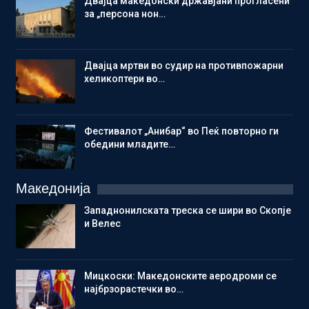
Двајца македонски државјани прогласени
за „персона нон…
Двајца мртви во судир на противпожарни
хеликоптери во…
Фестивалот „Анибар“ во Пеќ повторно ги
обедини младите…
Македонија
Западнонилската треска се шири во Скопје
и Велес
Мицкоски: Македонските аеродроми се
најбрзорастечки во…