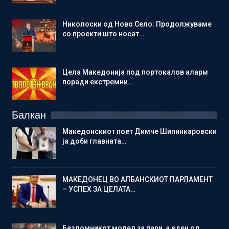
Николоски од Ново Село: Продолжуваме
со проекти што носат…
Цела Македонија под портокалов аларм
поради екстремни…
Балкан
Македонскиот поет Димче Шипинкаровски
ја доби главната…
МАКЕДОНЕЦ ВО АЛБАНСКИОТ ПАРЛАМЕНТ
– УСПЕХ ЗА ЦЕЛАТА…
Бездомникот молел за пари, а еден од