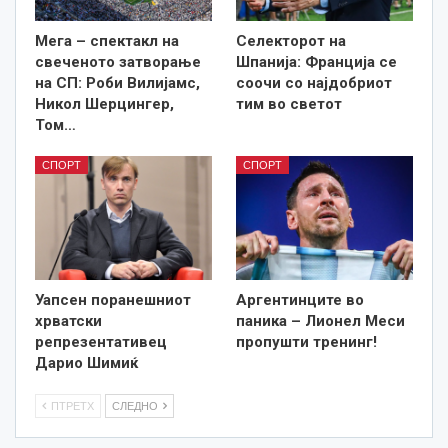
Мега – спектакл на
Селекторот на
свеченото затворање
Шпанија: Франција се
на СП: Роби Вилијамс,
соочи со најдобриот
Никол Шерцингер,
тим во светот
Том…
СПОРТ
СПОРТ
Уапсен поранешниот
Аргентинците во
хрватски
паника – Лионел Меси
репрезентативец
пропушти тренинг!
Дарио Шимиќ
ПТРЕТХ
СЛЕДНО