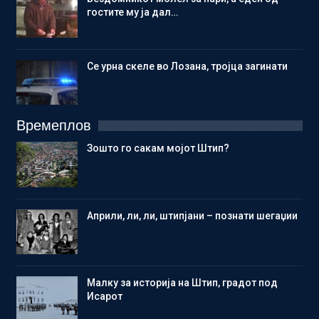
гостите му ја дал…
Се урна скеле во Лозана, тројца загинати
Времеплов
Зошто го сакам мојот Штип?
Aприли, ли, ли, штипјани – познати шегаџии
Малку за историја на Штип, градот под
Исарот