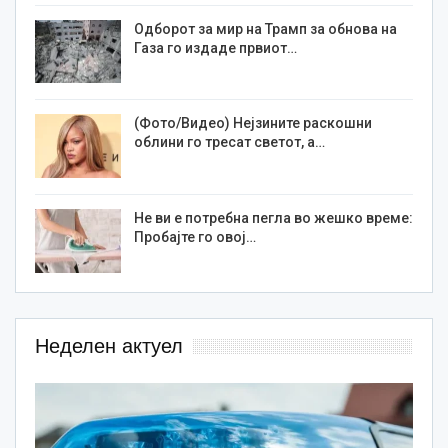
Одборот за мир на Трамп за обнова на
Газа го издаде првиот…
(Фото/Видео) Нејзините раскошни
облини го тресат светот, а…
Не ви е потребна пегла во жешко време:
Пробајте го овој…
Неделен актуел