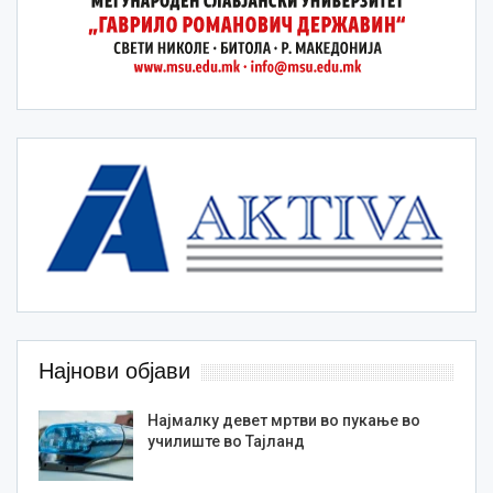
Најнови објави
Најмалку девет мртви во пукање во
училиште во Тајланд