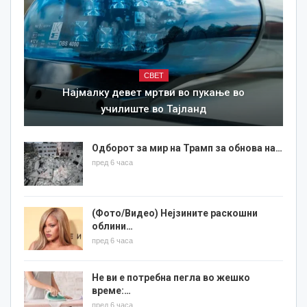
СВЕТ
Најмалку девет мртви во пукање во
училиште во Тајланд
Одборот за мир на Трамп за обнова на…
пред 6 часа
(Фото/Видео) Нејзините раскошни
облини…
пред 6 часа
Не ви е потребна пегла во жешко
време:…
пред 6 часа