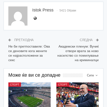
Istok Press
5421 Објави
ПРЕТХОДНА
СЛЕДНА
Не би претпоставиле: Ова
Академски пленум: Вучиќ
се деновите кога жените
отвори врата за ново
се најрасположени за
насилство со помилување
секс
на криминалци
Може ќе ви се допадне
Сите
СПОРТ
СПОРТ