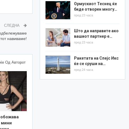
Ормускиот Теснец ќе
биде отворен многу…
пред 23 часа
СЛЕДНА
Што да направите ако
одбележуваме
вашиот партнер е…
тот навиваме!
пред 23 часа
Ракетата на Спејс Икс
ќе Од Авторот
ќе се сруши на…
пред 24 часа
 обожава
 мини
екси