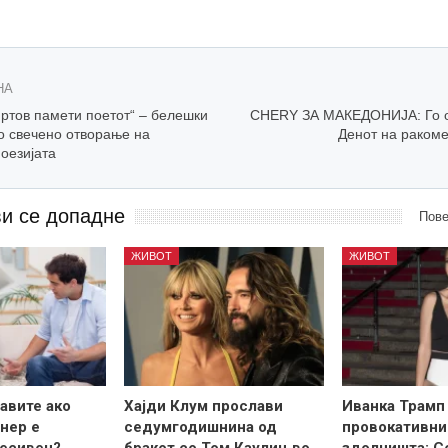
НА
мртов памети поетот“ – белешки
CHERY ЗА МАКЕДОНИЈА: Го 
о свечено отворање на
Денот на ракоме
оезијата
ви се допадне
Пове
ЖИВОТ
ЖИВОТ
авите ако
Хајди Клум прослави
Иванка Трамп
нер е
седумгодишнина од
провокативни
ресивен?
бракот со Том Каулиц во
здолништа: С