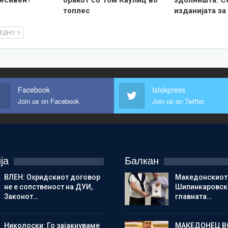
топлес
изданијата за
ЛЕДНО
Facebook
Istokpress
Join us on Facebook
Join us on Twitter
ја
Балкан
ВЛЕН: Охридскиот договор
Македонскиот
не е сопственост на ДУИ,
Шипинкаровски
Законот…
главната…
Николоски: Го зајакнуваме
МАКЕДОНЕЦ В