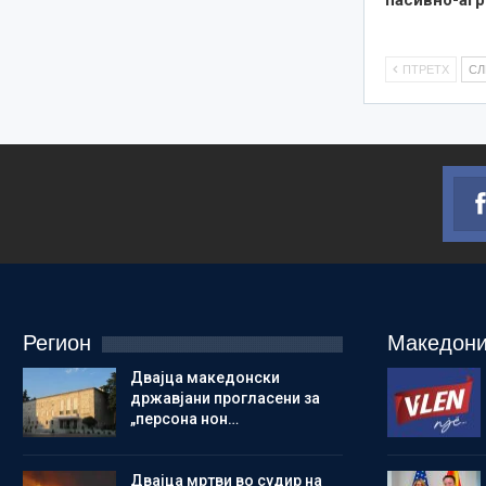
ПТРЕТХ
С
Регион
Македони
Двајца македонски
државјани прогласени за
„персона нон…
Двајца мртви во судир на