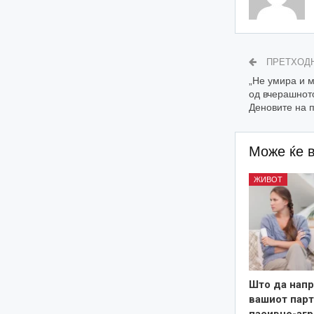
ПРЕТХОД
„Не умира и 
од вчерашнот
Деновите на п
Може ќе 
ЖИВОТ
Што да напр
вашиот парт
пасивно-аг