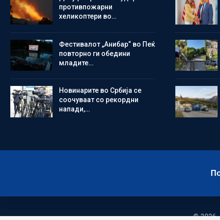
противпожарни
хеликоптери во…
Фестивалот „Анибар“ во Пеќ
повторно ги обедини
младите…
Новинарите во Србија се
соочуваат со рекордни
напади,…
По
© 2026 -