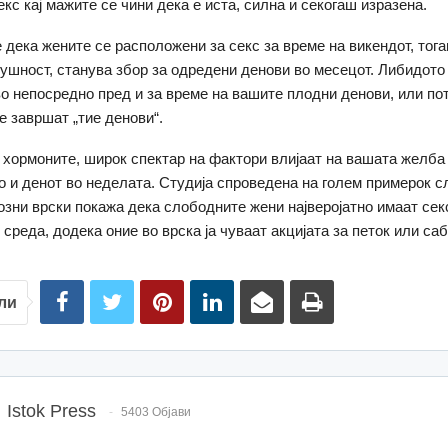
кс кај мажите се чини дека е иста, силна и секогаш изразена.
 дека жените се расположени за секс за време на викендот, тога
ушност, станува збор за одредени денови во месецот. Либидото 
во непосредно пред и за време на вашите плодни денови, или по
е завршат „тие денови“.
ј хормоните, широк спектар на фактори влијаат на вашата желба 
го и денот во неделата. Студија спроведена на голем примерок 
озни врски покажа дека слободните жени најверојатно имаат сек
среда, додека оние во врска ја чуваат акцијата за петок или саб
ли
Istok Press
5403 Објави