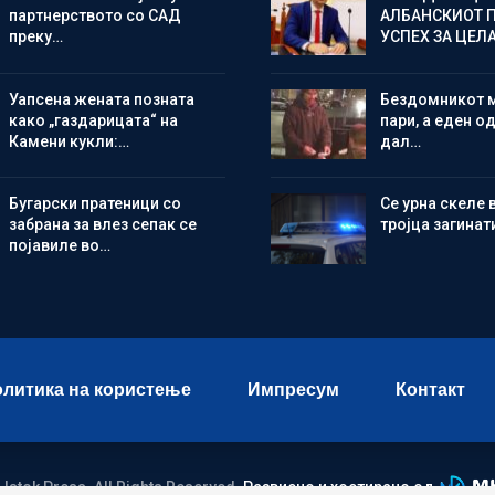
партнерството со САД
АЛБАНСКИОТ 
преку…
УСПЕХ ЗА ЦЕЛ
Уапсена жената позната
Бездомникот 
како „газдарицата“ на
пари, а еден од
Камени кукли:…
дал…
Бугарски пратеници со
Се урна скеле 
забрана за влез сепак се
тројца загинат
појавиле во…
литика на користење
Импресум
Контакт
 Istok Press. All Rights Reserved.
Развиено и хостирано од