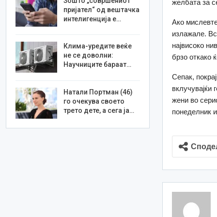
Зошто „совршениот
желбата за се
пријател“ од вештачка
интелигенција е…
Ако мислевте
излажале. Вс
највисоко ни
Клима-уредите веќе
не се доволни:
брзо откако ќ
Научниците бараат…
Сепак, покра
вклучувајќи 
Натали Портман (46)
жени во сери
го очекува своето
трето дете, а сега ја…
понеделник и 
Споде