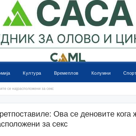
омија
Култура
Времеплов
Колумни
Спор
ите се најрасположени за секс
ретпоставиле: Ова се деновите кога 
асположени за секс