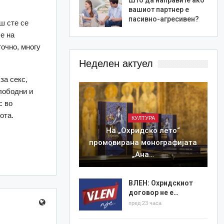
вашиот партнер е
пасивно-агресивен?
ш сте се
е на
точно, многу
Неделен актуел
за секс,
слободни и
с во
ота.
КУЛТУРА
На „Охридско лето“
промовирана монографијата
„Ана…
ВЛЕН: Охридскиот
договор не е…
пред 23 часа