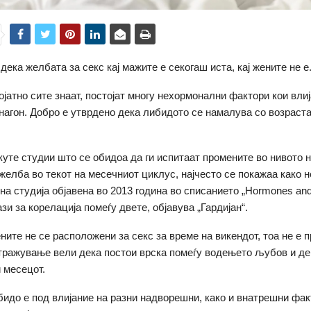
дека желбата за секс кај мажите е секогаш иста, кај жените не е
ојатно сите знаат, постојат многу нехормонални фактори кои влиј
нагон. Добро е утврдено дека либидото се намалува со возраста
куте студии што се обидоа да ги испитаат промените во нивото 
желба во текот на месечниот циклус, најчесто се покажаа како 
на студија објавена во 2013 година во списанието „Hormones and
зи за корелација помеѓу двете, објавува „Гардијан“.
ените не се расположени за секс за време на викендот, тоа не е 
тражување вели дека постои врска помеѓу водењето љубов и де
 месецот.
идо е под влијание на разни надворешни, како и внатрешни фак