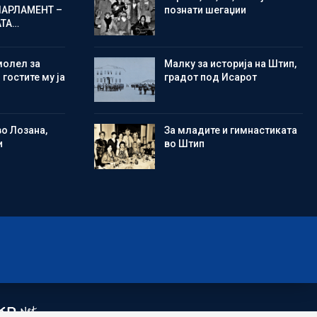
ПАРЛАМЕНТ –
познати шегаџии
АТА…
молел за
Малку за историја на Штип,
 гостите му ја
градот под Исарот
во Лозана,
Зa младите и гимнастиката
и
во Штип