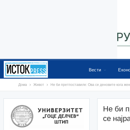
Вести
Екон
Дома
Живот
Не би претпоставиле: Ова се деновите кога жен
Не би п
се најр