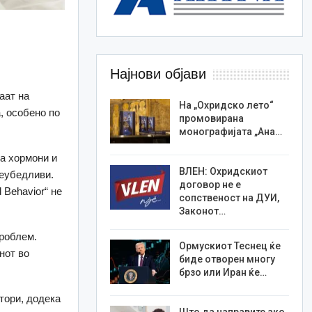
.
Најнови објави
аат на
На „Охридско лето“
, особено по
промовирана
монографијата „Ана…
на хормони и
ВЛЕН: Охридскиот
неубедливи.
договор не е
 Behavior“ не
сопственост на ДУИ,
Законот…
проблем.
Ормускиот Теснец ќе
нот во
биде отворен многу
брзо или Иран ќе…
тори, додека
Што да направите ако