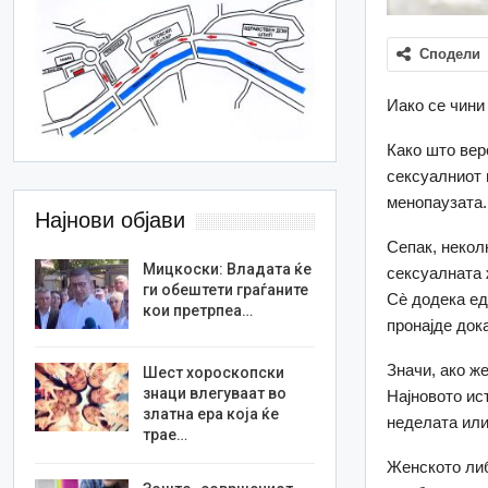
Сподели
Иако се чини 
Како што вер
сексуалниот 
менопаузата.
Најнови објави
Сепак, некол
Мицкоски: Владата ќе
сексуалната 
ги обештети граѓаните
Сè додека ед
кои претрпеа…
пронајде дока
Значи, ако ж
Шест хороскопски
знаци влегуваат во
Најновото ис
златна ера која ќе
неделата или
трае…
Женското либ