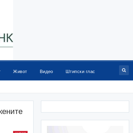
т
Живот
Видео
Штипски глас
жените