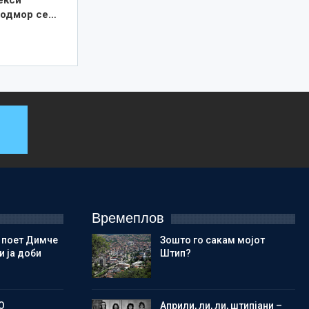
 одмор се…
Времеплов
 поет Димче
Зошто го сакам мојот
 ја доби
Штип?
О
Aприли, ли, ли, штипјани –