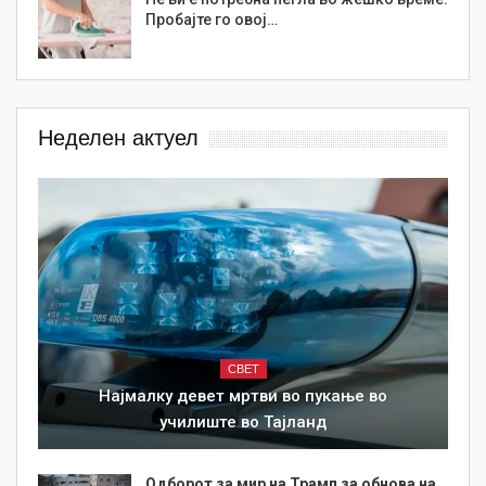
Пробајте го овој…
Неделен актуел
СВЕТ
Најмалку девет мртви во пукање во
училиште во Тајланд
Одборот за мир на Трамп за обнова на…