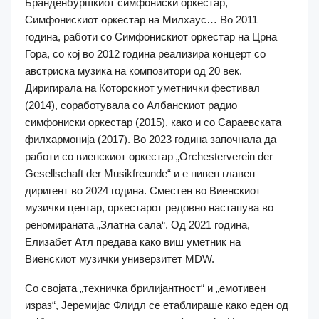
Бранденбуршкиот симфониски оркестар,
Симфонискиот оркестар на Милхаус… Во 2011
година, работи со Симфонискиот оркестар на Црна
Гора, со кој во 2012 година реализира концерт со
австриска музика на композитори од 20 век.
Диригирала на Которскиот уметнички фестивал
(2014), соработувала со Албанскиот радио
симфониски оркестар (2015), како и со Сараевската
филхармонија (2017). Во 2023 година започнала да
работи со виенскиот оркестар „Orchesterverein der
Gesellschaft der Musikfreunde“ и e нивен главен
диригент во 2024 година. Сместен во Виенскиот
музички центар, оркестарот редовно настапува во
реномираната „Златна сала“. Од 2021 година,
Елизабет Атл предава како виш уметник на
Виенскиот музички универзитет MDW.
Со својата „техничка брилијантност“ и „емотивен
израз“, Јеремијас Флидл се етаблираше како еден од