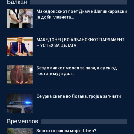
Балкан
Македонскиот поет Димче Шипинкаровски
ја доби главната…
МАКЕДОНЕЦ ВО АЛБАНСКИОТ ПАРЛАМЕНТ
– УСПЕХ ЗА ЦЕЛАТА…
Бездомникот молел за пари, а еден од
гостите му ја дал…
Се урна скеле во Лозана, тројца загинати
Времеплов
Зошто го сакам мојот Штип?