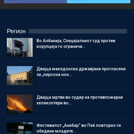
Регион
Во Албанија, Специјалниот суд против
корупција го ограничи…
Двајца македонски државјани прогласени
за „персона нон…
Двајца мртви во судир на противпожарни
хеликоптери во…
Фестивалот „Анибар“ во Пеќ повторно ги
обедини младите…