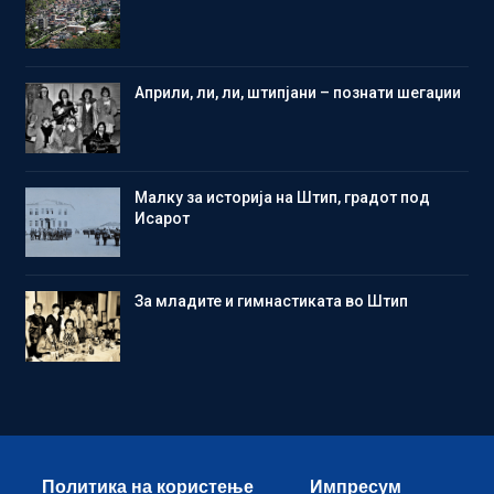
Aприли, ли, ли, штипјани – познати шегаџии
Малку за историја на Штип, градот под
Исарот
Зa младите и гимнастиката во Штип
Политика на користење
Импресум