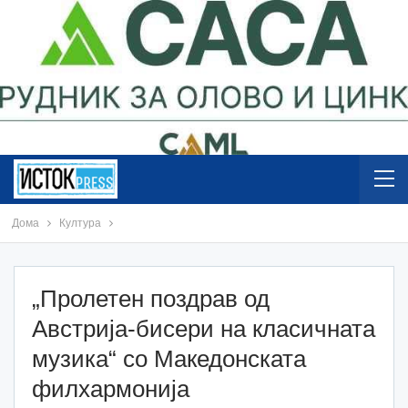
Дома
Култура
„Пролетен поздрав од
Австрија-бисери на класичната
музика“ со Македонската
филхармонија