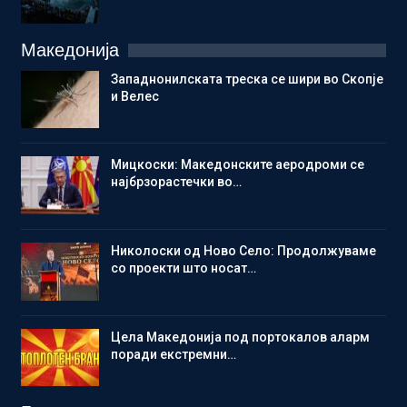
Македонија
Западнонилската треска се шири во Скопје
и Велес
Мицкоски: Македонските аеродроми се
најбрзорастечки во…
Николоски од Ново Село: Продолжуваме
со проекти што носат…
Цела Македонија под портокалов аларм
поради екстремни…