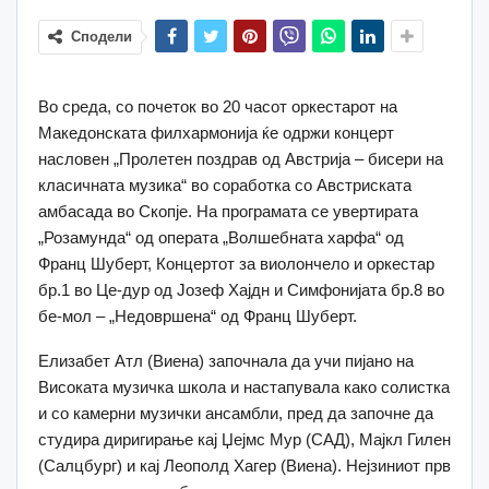
Сподели
Во среда, со почеток во 20 часот оркестарот на
Македонската филхармонија ќе одржи концерт
насловен „Пролетен поздрав од Австрија – бисери на
класичната музика“ во соработка со Австриската
амбасада во Скопје. На програмата се увертирата
„Розамунда“ од операта „Волшебната харфа“ од
Франц Шуберт, Концертот за виолончело и оркестар
бр.1 во Це-дур од Јозеф Хајдн и Симфонијата бр.8 во
бе-мол – „Недовршена“ од Франц Шуберт.
Елизабет Атл (Виена) започнала да учи пијано на
Високата музичка школа и настапувала како солистка
и со камерни музички ансамбли, пред да започне да
студира диригирање кај Џејмс Мур (САД), Мајкл Гилен
(Салцбург) и кај Леополд Хагер (Виена). Нејзиниот прв