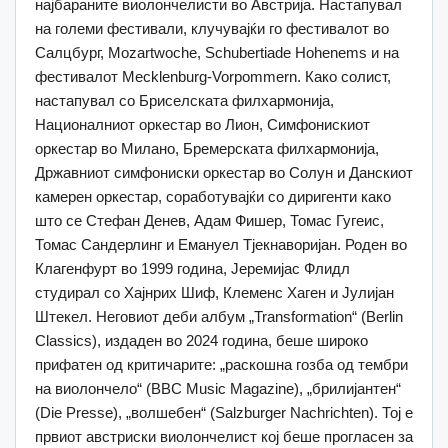
најбараните виолончелисти во Австрија. Настапувал
на големи фестивали, клучувајќи го фестивалот во
Салцбург, Mozartwoche, Schubertiade Hohenems и на
фестивалот Mecklenburg-Vorpommern. Како солист,
настапувал со Бриселската филхармонија,
Националниот оркестар во Лион, Симфонискиот
оркестар во Милано, Бремерската филхармонија,
Државниот симфониски оркестар во Солун и Данскиот
камерен оркестар, соработувајќи со диригенти како
што се Стефан Денев, Адам Фишер, Томас Гугеис,
Томас Сандерлинг и Емануел Тјекнаворијан. Роден во
Клагенфурт во 1999 година, Јеремијас Флидл
студирал со Хајнрих Шиф, Клеменс Хаген и Јулијан
Штекел. Неговиот деби албум „Transformation“ (Berlin
Classics), издаден во 2024 година, беше широко
прифатен од критичарите: „раскошна гозба од тембри
на виолончело“ (BBC Music Magazine), „брилијантен“
(Die Presse), „волшебен“ (Salzburger Nachrichten). Тој е
првиот австриски виолончелист кој беше прогласен за