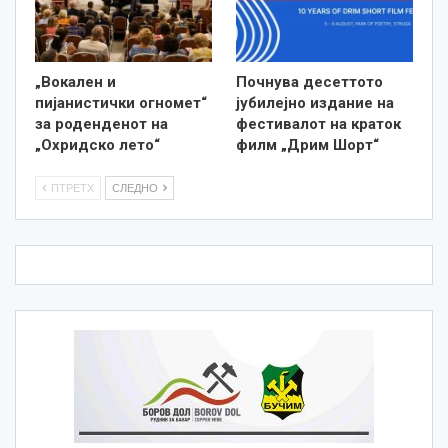
„Вокален и
Почнува десеттото
пијанистички огномет“
јубилејно издание на
за роденденот на
фестивалот на краток
„Охридско лето“
филм „Дрим Шорт“
ПТРЕТХ
СЛЕДНО