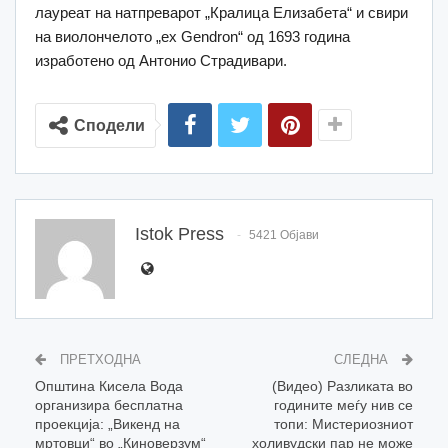
лауреат на натпреварот „Кралица Елизабета“ и свири
на виолончелото „ex Gendron“ од 1693 година
изработено од Антонио Страдивари.
Сподели
Istok Press
5421 Објави
ПРЕТХОДНА
СЛЕДНА
Општина Кисела Вода
(Видео) Разликата во
организира бесплатна
годините меѓу нив се
проекција: „Викенд на
топи: Мистериозниот
мртовци“ во „Киноверзум“
холивудски пар не може