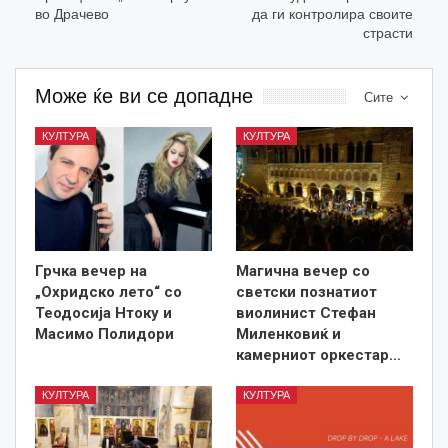
во Драчево
да ги контролира своите
страсти
Може ќе ви се допадне
Сите
КУЛТУРА
КУЛТУРА
Грчка вечер на
Магична вечер со
„Охридско лето“ со
светски познатиот
Теодосија Нтоку и
виолинист Стефан
Масимо Полидори
Миленковиќ и
камерниот оркестар…
КУЛТУРА
КУЛТУРА