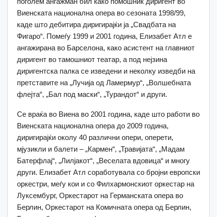
поголем ангажман бил како помошник диригент во
Виенската национална опера во сезоната 1998/99,
каде што дебитира диригирајќи ја „Свадбата на
Фигаро“. Помеѓу 1999 и 2001 година, Елизабет Атл е
ангажирана во Барселона, како асистент на главниот
диригент во тамошниот театар, а под нејзина
диригентска палка се изведени и неколку изведби на
претставите на „Лучија од Ламермур“, „Волшебната
флејта“, „Бал под маски“, „Турандот“ и други.
Се враќа во Виена во 2001 година, каде што работи во
Виенската национална опера до 2009 година,
диригирајќи околу 40 различни опери, оперети,
мјузикли и балети – „Кармен“, „Травијата“, „Мадам
Батерфлај“, „Лилјакот“, „Веселата вдовица“ и многу
други. Елизабет Атл соработувала со бројни европски
оркестри, меѓу кои и со Филхармонскиот оркестар на
Луксембург, Оркестарот на Германската опера во
Берлин, Оркестарот на Комичната опера од Берлин,