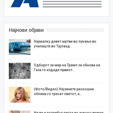
Најнови објави
Најмалку девет мртви во пукање во
училиште во Тајланд
Одборот за мир на Трамп за обнова на
Газа го издаде првиот…
(Фото/Видео) Нејзините раскошни
облини го тресат светот, а…
Не ви е потребна пегла во жешко време: