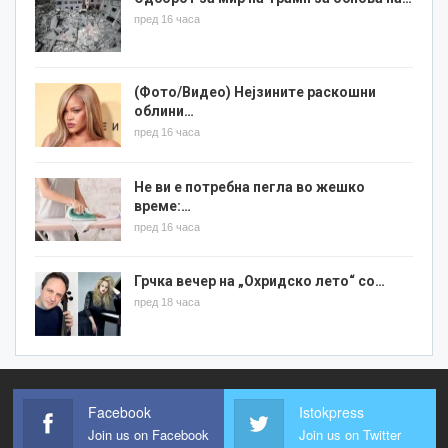
пред 16 часа
(Фото/Видео) Нејзините раскошни
облини…
пред 16 часа
Не ви е потребна пегла во жешко
време:…
пред 16 часа
Грчка вечер на „Охридско лето“ со…
пред 18 часа
Facebook
Istokpress
Join us on Facebook
Join us on Twitter