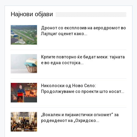
Најнови објави
Дронот со експлозив на аеродромот во
Лајпциг оценет како…
Крпите повторно ќе бидат меки: тајната
е во една состојка…
Николоски од Ново Село:
Продолжуваме со проекти што носат…
„Вокален и пијанистички огномет“ за
роденденот на „Охридско…