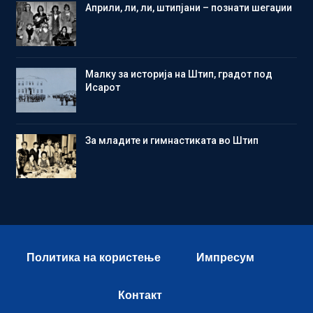
Aприли, ли, ли, штипјани – познати шегаџии
Малку за историја на Штип, градот под
Исарот
Зa младите и гимнастиката во Штип
Политика на користење
Импресум
Контакт