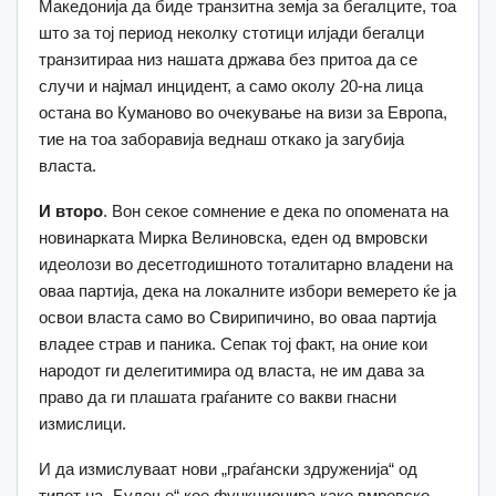
Македонија да биде транзитна земја за бегалците, тоа
што за тој период неколку стотици илјади бегалци
транзитираа низ нашата држава без притоа да се
случи и најмал инцидент, а само околу 20-на лица
остана во Куманово во очекување на визи за Европа,
тие на тоа заборавија веднаш откако ја загубија
власта.
И второ
. Вон секое сомнение е дека по опомената на
новинарката Мирка Велиновска, еден од вмровски
идеолози во десетгодишното тоталитарно владени на
оваа партија, дека на локалните избори вемерето ќе ја
освои власта само во Свирипичино, во оваа партија
владее страв и паника. Сепак тој факт, на оние кои
народот ги делегитимира од власта, не им дава за
право да ги плашата граѓаните со вакви гнасни
измислици.
И да измислуваат нови „граѓански здруженија“ од
типот на „Будење“ кое функционира како вмровско