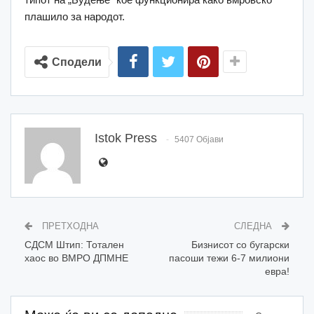
плашило за народот.
Сподели
Istok Press
5407 Објави
ПРЕТХОДНА
СЛЕДНА
СДСМ Штип: Тотален
Бизнисот со бугарски
хаос во ВМРО ДПМНЕ
пасоши тежи 6-7 милиони
евра!