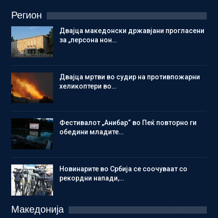
Регион
Двајца македонски државјани прогласени
за „персона нон…
Двајца мртви во судир на противпожарни
хеликоптери во…
Фестивалот „Анибар“ во Пеќ повторно ги
обедини младите…
Новинарите во Србија се соочуваат со
рекордни напади,…
Македонија