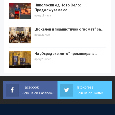
Николоски од Ново Село:
Продолжуваме со…
пред 11 часа
„Вокален и пијанистички огномет“ за…
пред 21 час
На „Охридско лето“ промовирана…
пред 23 часа
Facebook
Istokpress
Join us on Facebook
Join us on Twitter