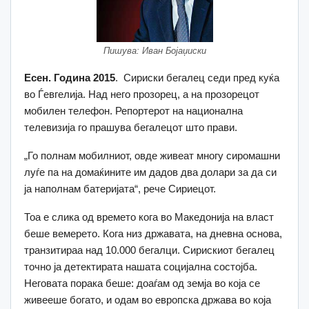
Пишува: Иван Бојаџиски
Есен. Година 2015
. Сириски бегалец седи пред куќа
во Ѓевгелија. Над него прозорец, а на прозорецот
мобилен телефон. Репортерот на национална
телевизија го прашува бегалецот што прави.
„Го полнам мобилниот, овде живеат многу сиромашни
луѓе па на домаќините им дадов два долари за да си
ја наполнам батеријата“, рече Сириецот.
Тоа е слика од времето кога во Македонија на власт
беше вемерето. Кога низ државата, на дневна основа,
транзитираа над 10.000 бегалци. Сирискиот бегалец
точно ја детектирата нашата социјална состојба.
Неговата порака беше: доаѓам од земја во која се
живееше богато, и одам во европска држава во која