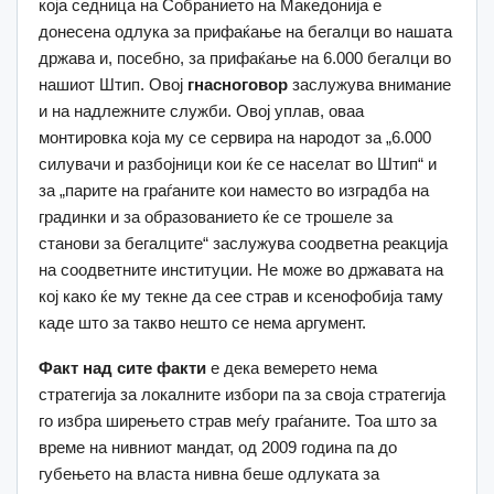
која седница на Собранието на Македонија е
донесена одлука за прифаќање на бегалци во нашата
држава и, посебно, за прифаќање на 6.000 бегалци во
нашиот Штип. Oвој
гнасноговор
заслужува внимание
и на надлежните служби. Овој уплав, оваа
монтировка која му се сервира на народот за „6.000
силувачи и разбојници кои ќе се населат во Штип“ и
за „парите на граѓаните кои наместо во изградба на
градинки и за образованието ќе се трошеле за
станови за бегалците“ заслужува соодветна реакција
на соодветните институции. Не може во државата на
кој како ќе му текне да сее страв и ксенофобија таму
каде што за такво нешто се нема аргумент.
Факт над сите факти
е дека вемерето нема
стратегија за локалните избори па за своја стратегија
го избра ширењето страв меѓу граѓаните. Тоа што за
време на нивниот мандат, од 2009 година па до
губењето на власта нивна беше одлуката за