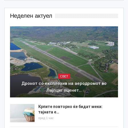
Неделен актуел
СВЕТ
Дронот со експлозив на аеродромот во
Лајпциг оценет…
Крпите повторно ќе бидат меки:
тајната е…
пред 1 час