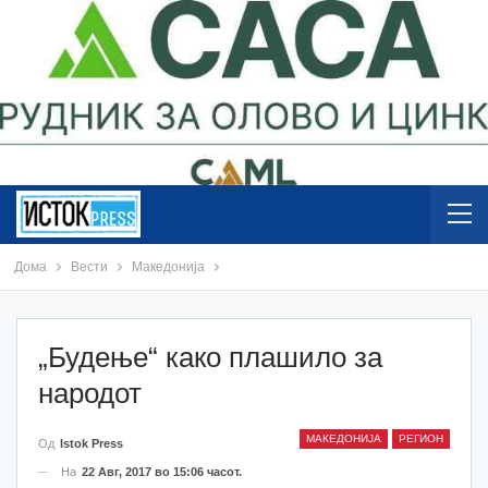
Дома
Вести
Македонија
„Будење“ како плашило за
народот
МАКЕДОНИЈА
РЕГИОН
Од
Istok Press
На
22 Авг, 2017 во 15:06 часот.