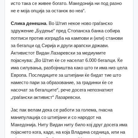
исто така се живее богато. Македонија ни под разно
не е моја опција за останок во неа“.
Слика денешна
. Во Штип некое ново граѓанско
здружение „Будење“ пред Стопанска банка собира
потписи против изградба на кампови и (или) станови
за бегалци од Сирија и други арапски држави.
Активистот Видан Лазаревски за медиумите
појаснува: „Во Штип ќе се населат 6.000 бегалци. Ќе
има силувања, разбојништва како што ги има низ цела
Европа. Последиците за штипјани ќе бидат тие што
наместо пари за образование, за градинки ќе се
насочат за бегалците“, рече досега непознатиот
„граѓански активист“ Лазаревски.
Јас пак велам дека се работи за голема, гнасна
манипулација со штипјани и со народот на
Македонија. Ниту Видан ниту било кој друг досега има
појаснето кога, каде, на која Владина седница, или на