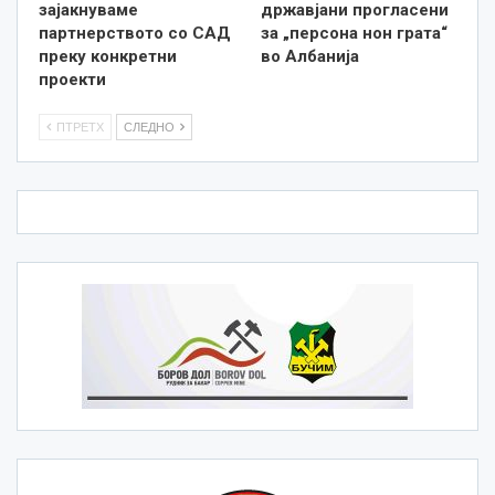
зајакнуваме
државјани прогласени
партнерството со САД
за „персона нон грата“
преку конкретни
во Албанија
проекти
ПТРЕТХ
СЛЕДНО