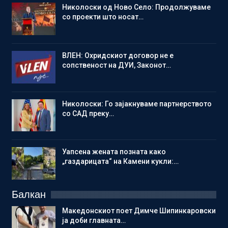
Николоски од Ново Село: Продолжуваме
со проекти што носат…
ВЛЕН: Охридскиот договор не е
сопственост на ДУИ, Законот…
Николоски: Го зајакнуваме партнерството
со САД преку…
Уапсена жената позната како
„газдарицата“ на Камени кукли:…
Балкан
Македонскиот поет Димче Шипинкаровски
ја доби главната…