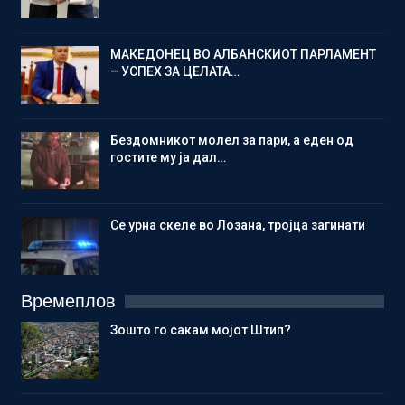
МАКЕДОНЕЦ ВО АЛБАНСКИОТ ПАРЛАМЕНТ
– УСПЕХ ЗА ЦЕЛАТА…
Бездомникот молел за пари, а еден од
гостите му ја дал…
Се урна скеле во Лозана, тројца загинати
Времеплов
Зошто го сакам мојот Штип?