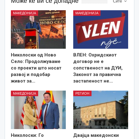
Може ќе ви се допадне
Сите
МАКЕДОНИЈА
МАКЕДОНИЈА
Николоски од Ново
ВЛЕН: Охридскиот
Село: Продолжуваме
договор не е
со проекти што носат
сопственост на ДУИ,
развој и подобар
Законот за правична
живот за…
застапеност не…
МАКЕДОНИЈА
РЕГИОН
Николоски: Го
Двајца македонски