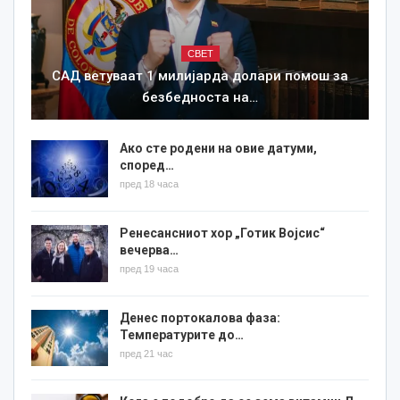
СВЕТ
САД ветуваат 1 милијарда долари помош за
безбедноста на…
Ако сте родени на овие датуми,
според…
пред 18 часа
Ренесансниот хор „Готик Војсис“
вечерва…
пред 19 часа
Денес портокалова фаза:
Температурите до…
пред 21 час