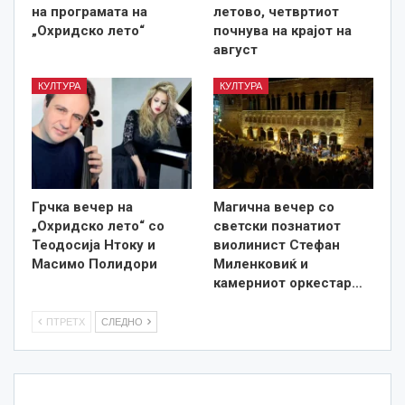
на програмата на
летово, четвртиот
„Охридско лето“
почнува на крајот на
август
КУЛТУРА
КУЛТУРА
Грчка вечер на
Магична вечер со
„Охридско лето“ со
светски познатиот
Теодосија Нтоку и
виолинист Стефан
Масимо Полидори
Миленковиќ и
камерниот оркестар…
ПТРЕТХ
СЛЕДНО