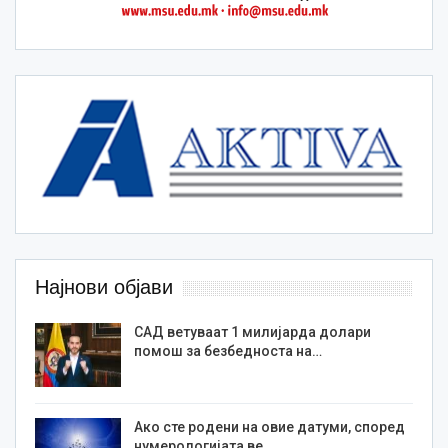
Најнови објави
САД ветуваат 1 милијарда долари
помош за безбедноста на…
Ако сте родени на овие датуми, според
нумерологијата ве…