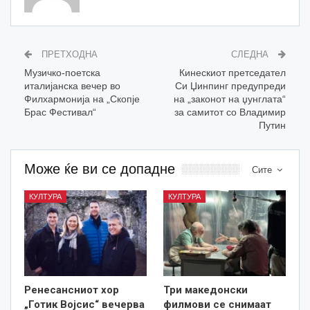
ПРЕТХОДНА
СЛЕДНА
Музичко-поетска
Кинескиот претседател
италијанска вечер во
Си Џинпинг предупреди
Филхармонија на „Скопје
на „законот на џунглата“
Брас Фестивал“
за самитот со Владимир
Путин
Може ќе ви се допадне
Сите
КУЛТУРА
КУЛТУРА
Ренесансниот хор
Три македонски
„Готик Војсис“ вечерва
филмови се снимаат