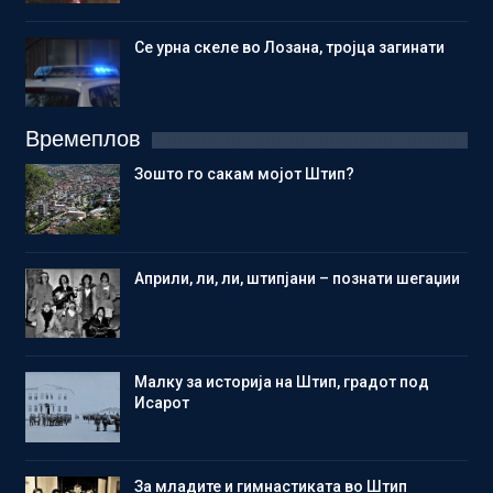
Се урна скеле во Лозана, тројца загинати
Времеплов
Зошто го сакам мојот Штип?
Aприли, ли, ли, штипјани – познати шегаџии
Малку за историја на Штип, градот под
Исарот
Зa младите и гимнастиката во Штип