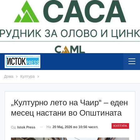
Дома
Култура
„Културно лето на Чаир“ – еден
месец настани во Општината
КУЛТУРА
На
20 Мај, 2026 во 10:56 часот.
Од
Istok Press