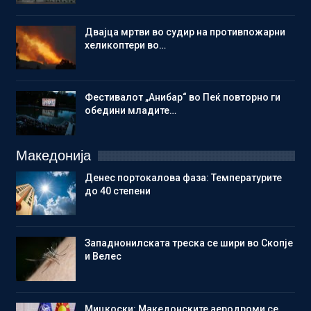
Двајца мртви во судир на противпожарни
хеликоптери во…
Фестивалот „Анибар“ во Пеќ повторно ги
обедини младите…
Македонија
Денес портокалова фаза: Температурите
до 40 степени
Западнонилската треска се шири во Скопје
и Велес
Мицкоски: Македонските аеродроми се