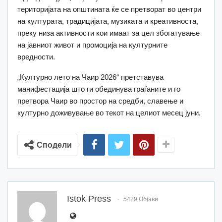
територијата на општината ќе се претворат во центри
на културата, традицијата, музиката и креативноста,
преку низа активности кои имаат за цел збогатување
на јавниот живот и промоција на културните
вредности.
„Културно лето на Чаир 2026“ претставува
манифестација што ги обединува граѓаните и го
претвора Чаир во простор на средби, славење и
културно доживување во текот на целиот месец јуни.
Сподели
Istok Press
5429 Објави