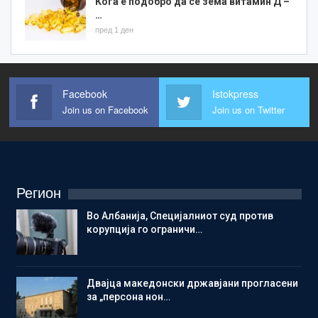
Кога е подобро да се зема витамин Д –
…
пред 1 ден
Facebook
Istokpress
Join us on Facebook
Join us on Twitter
Регион
Во Албанија, Специјалниот суд против
корупција го ограничи…
Двајца македонски државјани прогласени
за „персона нон…