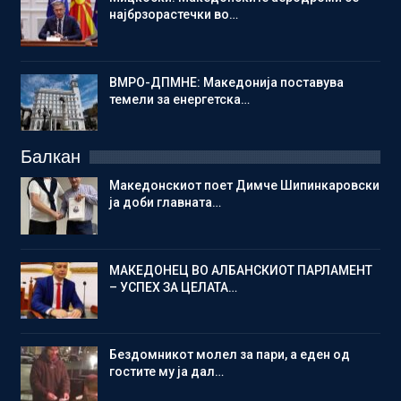
најбрзорастечки во…
ВМРО-ДПМНЕ: Македонија поставува
темели за енергетска…
Балкан
Македонскиот поет Димче Шипинкаровски
ја доби главната…
МАКЕДОНЕЦ ВО АЛБАНСКИОТ ПАРЛАМЕНТ
– УСПЕХ ЗА ЦЕЛАТА…
Бездомникот молел за пари, а еден од
гостите му ја дал…