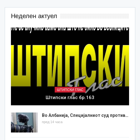
Неделен актуел
ШТИПСКИ ГЛАС
Штипски глас бр.163
Во Албанија, Специјалниот суд против…
пред 14 часа