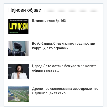
Најнови објави
Штипски глас бр.163
Во Албанија, Специјалниот суд против
корупција го ограничи…
Џаред Лето остана без улога по новите
обвинувања за…
Дронот со експлозив на аеродромот во
Лајпциг оценет како…