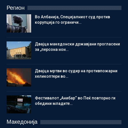
Регион
Во Албанија, Специјалниот суд против
корупција го ограничи…
Двајца македонски државјани прогласени
за „персона нон…
Двајца мртви во судир на противпожарни
хеликоптери во…
Фестивалот „Анибар“ во Пеќ повторно ги
обедини младите…
Македонија