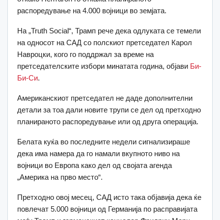
распоредување на 4.000 војници во земјата.
На „Truth Social“, Трамп рече дека одлуката се темели
на односот на САД со полскиот претседател Карол
Навроцки, кого го поддржал за време на
претседателските избори минатата година, објави
Би-
Би-Си
.
Американскиот претседател не даде дополнителни
детали за тоа дали новите трупи се дел од претходно
планираното распоредување или од друга операција.
Белата куќа во последните недели сигнализираше
дека има намера да го намали вкупното ниво на
војници во Европа како дел од својата агенда
„Америка на прво место“.
Претходно овој месец, САД исто така објавија дека ќе
повлечат 5.000 војници од Германија по расправијата