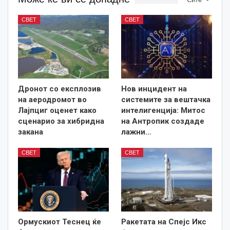
СВЕТ
СВЕТ
Дронот со експлозив
Нов инцидент на
на аеродромот во
системите за вештачка
Лајпциг оценет како
интелигенција: Митос
сценарио за хибридна
на Антропик создаде
закана
лажни…
СВЕТ
СВЕТ
Ормускиот Теснец ќе
Ракетата на Спејс Икс