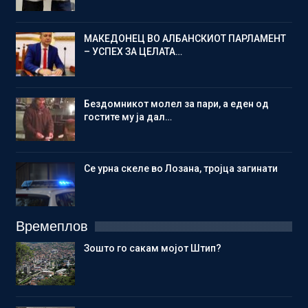
МАКЕДОНЕЦ ВО АЛБАНСКИОТ ПАРЛАМЕНТ
– УСПЕХ ЗА ЦЕЛАТА…
Бездомникот молел за пари, а еден од
гостите му ја дал…
Се урна скеле во Лозана, тројца загинати
Времеплов
Зошто го сакам мојот Штип?