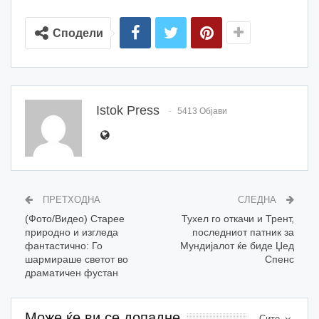
Сподели
Istok Press
5413 Објави
ПРЕТХОДНА
СЛЕДНА
(Фото/Видео) Старее
Тухел го откачи и Трент,
природно и изгледа
последниот патник за
фантастично: Го
Мундијалот ќе биде Џед
шармираше светот во
Спенс
драматичен фустан
Може ќе ви се допадне
Сите