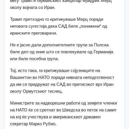
меѓу Трамп и германскиот канцелар Фридрих Мерц
околу војната со Иран.
Трамп претходно го критикуваше Мерц поради
неговата сугестија дека САД биле „понижени“ од
иранските преговарачи.
Не е јасно дали дополнителните трупи за Полска
биле дел од оние што се повлекувале од Германија
или биле посебна група.
Тој, исто така, ги критикуваше сојузниците на
Вашингтон во НАТО поради нивната неподготвеност
да им се придружат на САД во притисокот врз Иран
околу Ормутскиот теснец.
Министрите за надворешни работи од земјите членки
на НАТО ќе се сретнат во Шведска во петок на самит
на кој ќе учествува и американскиот државен
секретар Марко Рубио.