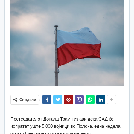
Сподели
Претседателот Доналд Трамп изјави дека САД ќе
испратат уште 5.000 војници во Полска, една недела
откако Пентагон го откажа планираното