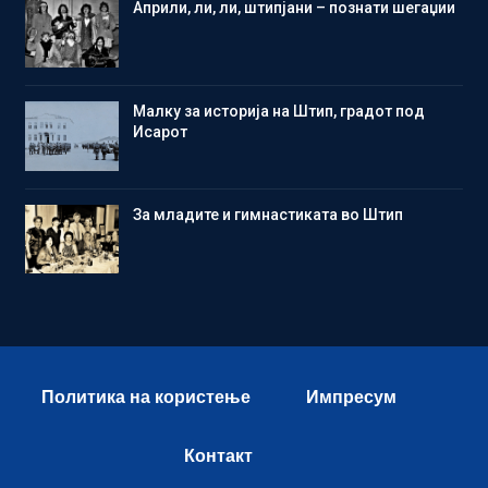
Aприли, ли, ли, штипјани – познати шегаџии
Малку за историја на Штип, градот под
Исарот
Зa младите и гимнастиката во Штип
Политика на користење
Импресум
Контакт