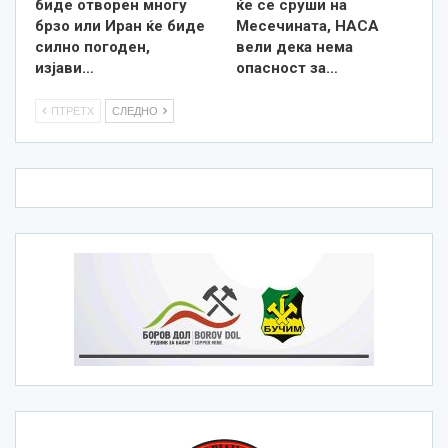
биде отворен многу
ќе се сруши на
брзо или Иран ќе биде
Месечината, НАСА
силно погоден,
вели дека нема
изјави…
опасност за…
ПТРЕТХ
СЛЕДНО