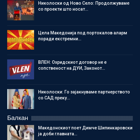
Николоски од Ново Село: Продолжуваме
со проекти што носат…
Цела Македонија под портокалов аларм
поради екстремни…
ВЛЕН: Охридскиот договор не е
сопственост на ДУИ, Законот…
Николоски: Го зајакнуваме партнерството
со САД преку…
Балкан
Македонскиот поет Димче Шипинкаровски
ја доби главната…