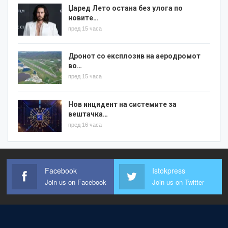
Џаред Лето остана без улога по
новите…
пред 15 часа
Дронот со експлозив на аеродромот
во…
пред 15 часа
Нов инцидент на системите за
вештачка…
пред 16 часа
Facebook
Istokpress
Join us on Facebook
Join us on Twitter