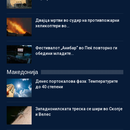
Двајца мртви во судир на противпожарни
хеликоптери во…
Фестивалот „Анибар“ во Пеќ повторно ги
обедини младите…
Македонија
Денес портокалова фаза: Температурите
до 40 степени
Западнонилската треска се шири во Скопје
и Велес