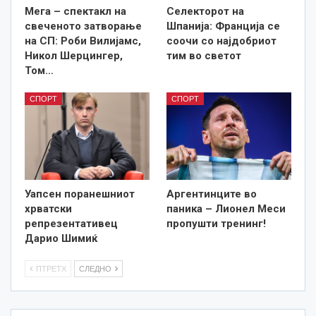
Мега – спектакл на
Селекторот на
свеченото затворање
Шпанија: Франција се
на СП: Роби Вилијамс,
соочи со најдобриот
Никол Шерцингер,
тим во светот
Том…
СПОРТ
СПОРТ
Уапсен поранешниот
Аргентинците во
хрватски
паника – Лионел Меси
репрезентативец
пропушти тренинг!
Дарио Шимиќ
ПТРЕТХ
СЛЕДНО