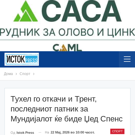
Дома
Спорт
Тухел го откачи и Трент,
последниот патник за
Мундијалот ќе биде Џед Спенс
СПОРТ
На
22 Мај, 2026 во 10:00 часот.
Од
Istok Press