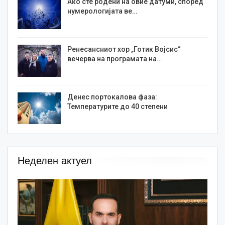
Ако сте родени на овие датуми, според
нумерологијата ве…
Ренесансниот хор „Готик Војсис“
вечерва на програмата на…
Денес портокалова фаза:
Температурите до 40 степени
Неделен актуел