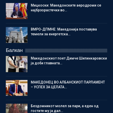
Мицкоски: Македонските аеродроми се
најбрзорастечки во…
ВМРО-ДПМНЕ: Македонија поставува
темели за енергетска…
Балкан
Македонскиот поет Димче Шипинкаровски
ја доби главната…
МАКЕДОНЕЦ ВО АЛБАНСКИОТ ПАРЛАМЕНТ
– УСПЕХ ЗА ЦЕЛАТА…
Бездомникот молел за пари, а еден од
гостите му ја дал…