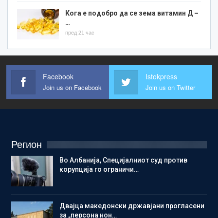
Кога е подобро да се зема витамин Д –
…
пред 21 час
Facebook
Istokpress
Join us on Facebook
Join us on Twitter
Регион
Во Албанија, Специјалниот суд против
корупција го ограничи…
Двајца македонски државјани прогласени
за „персона нон…