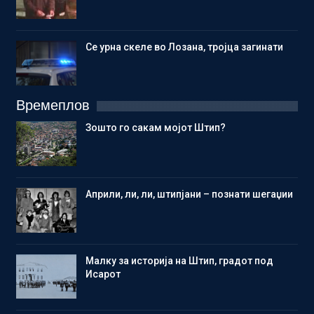
Се урна скеле во Лозана, тројца загинати
Времеплов
Зошто го сакам мојот Штип?
Aприли, ли, ли, штипјани – познати шегаџии
Малку за историја на Штип, градот под
Исарот