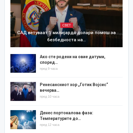
СВЕТ
САД ветуваат 1 милијарда долари помош за
безбедноста на…
Ако сте родени на овие датуми,
според…
пред 9 часа
Ренесансниот хор „Готик Војсис“
вечерва…
пред 10 часа
Денес портокалова фаза:
Температурите до…
пред 12 часа