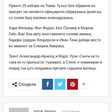
Првите 25 избори на Томас Тухел беа објавени во
пресрет на неговото официјално објавување денеска,
со голем број огромни изненадувања.
Хари Мегваер, Фил Фоден, Кол Палмер и Морган
Гибс-Вајт беа меѓу изоставените големи имиња,
бидејќи Џордан Хендерсон и Иван Тони добија место
во авионот за Северна Америка.
Трент Александар-Арнолд и Мајлс Луис-Скели исто
така ќе го пропуштат турнирот, а Спенс е номиниран и
покрај тоа што неодамна претрпе скршена вилица.
Сподели
Istok Press
5429 Објави