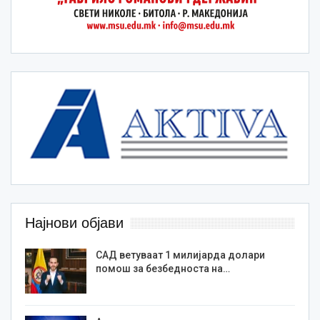
Најнови објави
САД ветуваат 1 милијарда долари
помош за безбедноста на…