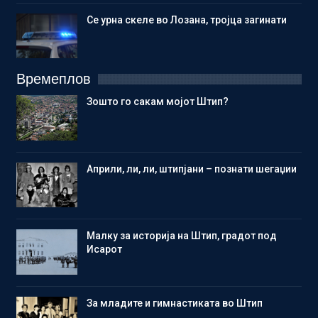
Се урна скеле во Лозана, тројца загинати
Времеплов
Зошто го сакам мојот Штип?
Aприли, ли, ли, штипјани – познати шегаџии
Малку за историја на Штип, градот под
Исарот
Зa младите и гимнастиката во Штип