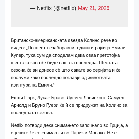
— Netflix (@netflix)
May 21, 2026
Британско-американската ѕвезда Колинс рече во
видео: „По шест незаборавни години играјќи ја Емили
Купер, тука сум да споделам дека оваа претстојна
шеста сезона ќе биде нашата последна. Шестата
сезона ќе ви донесе сè што сакате во серијата и ќе
послужи како последно поглавје од животната
авантура на Емили.“
Ешли Парк, Лукас Браво, Лусиен Лависконт, Самуел
Арнолд и Бруно Гуери ќе ѝ се придружат на Колинс за
последната сезона.
Netflix потврди дека снимањето започнало во Грција, а
сцените ќе се снимаат и во Париз и Монако. Не е