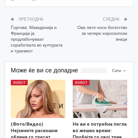
ПРЕТХОДНА
СЛЕДНА
Ѓоргова: Македонија и
Ова лето носи богатство
Франција ја
за четири хороскопски
продлабочуваат
знаци
соработката во културата
и туризмот
Може ќе ви се допадне
Сите
ЖИВОТ
ЖИВОТ
(Фото/Видео)
Не ви е потребна пегла
Нејзините раскошни
во жешко време:
облини го тресат
Пробајте го овој трик