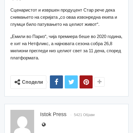
Сценаристот и извршен продуцент Стар рече дека
снимањето на серијата „со оваа извонредна екипа и
глумци било патувањето на целиот живот“.
„Емили во Париз“, чија премиера беше во 2020 година,
е хит на Нетфликс, а најновата сезона собра 26,8
милиони прегледи низ целиот свет за 11 дена, според
платформата.
Сподели
Istok Press
5421 Објави