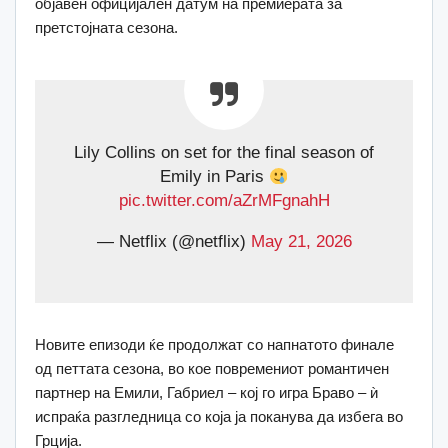
објавен официјален датум на премиерата за
претстојната сезона.
Lily Collins on set for the final season of
Emily in Paris
pic.twitter.com/aZrMFgnahH
— Netflix (@netflix)
May 21, 2026
Новите епизоди ќе продолжат со напнатото финале
од петтата сезона, во кое повремениот романтичен
партнер на Емили, Габриел – кој го игра Браво – ѝ
испраќа разгледница со која ја поканува да избега во
Грција.