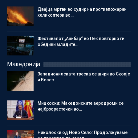
Двајца мртви во судир на противпожарни
хеликоптери во…
Фестивалот „Анибар“ во Пеќ повторно ги
обедини младите…
Македонија
Западнонилската треска се шири во Скопје
и Велес
Мицкоски: Македонските аеродроми се
најбрзорастечки во…
Николоски од Ново Село: Продолжуваме