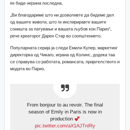
ќе биде нејзина последна.
„Ви благодариме што ни дозволивте да бидеме дел
од вашите животи, што ги инспириравте вашите
соништа за патување и вашата љубов кон Париз“,
рече креаторот Дарен Стар во соопштението.
Популарната серија ја следи Емили Купер, маркетинг
директорка од Чикаго, играна од Колинс, додека таа
се справува со работата, романсата, пријателството и
модата во Париз.
From bonjour to au revoir. The final
season of Emily in Paris is now in
production
pic.twitter.com/aX1AJTnIRy