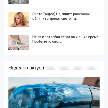
(Фото/Видео) Нејзините раскошни
облини го тресат светот, а…
Не ви е потребна пегла во жешко време:
Пробајте го овој…
Неделен актуел