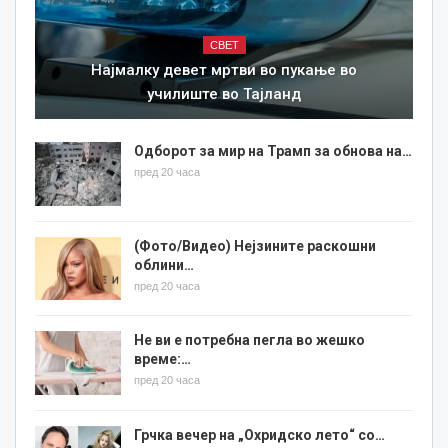
СВЕТ
Најмалку девет мртви во пукање во
училиште во Тајланд
Одборот за мир на Трамп за обнова на…
пред 20 часа
(Фото/Видео) Нејзините раскошни
облини…
пред 20 часа
Не ви е потребна пегла во жешко
време:…
пред 20 часа
Грчка вечер на „Охридско лето“ со…