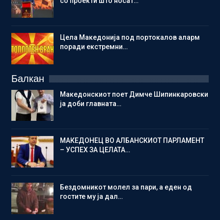
со проекти што носат…
Цела Македонија под портокалов аларм
поради екстремни…
Балкан
Македонскиот поет Димче Шипинкаровски
ја доби главната…
МАКЕДОНЕЦ ВО АЛБАНСКИОТ ПАРЛАМЕНТ
– УСПЕХ ЗА ЦЕЛАТА…
Бездомникот молел за пари, а еден од
гостите му ја дал…