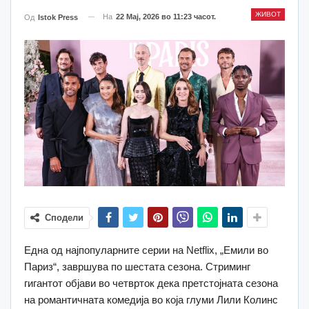
ЖИВОТ
На
22 Мај, 2026 во 11:23 часот.
Од
Istok Press
Сподели
Една од најпопуларните серии на Netflix, „Емили во
Париз“, завршува по шестата сезона. Стриминг
гигантот објави во четврток дека претстојната сезона
на романтичната комедија во која глуми Лили Колинс