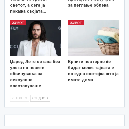
светот, а сега ја
за пеглање облека
покажа својата…
ЖИВОТ
ЖИВОТ
Џаред Лето остана без
Крпите повторно ќе
улога по новите
бидат меки: тајната е
обвинувања за
во една состојка што ја
сексуално
имате дома
злоставување
ПТРЕТХ
СЛЕДНО