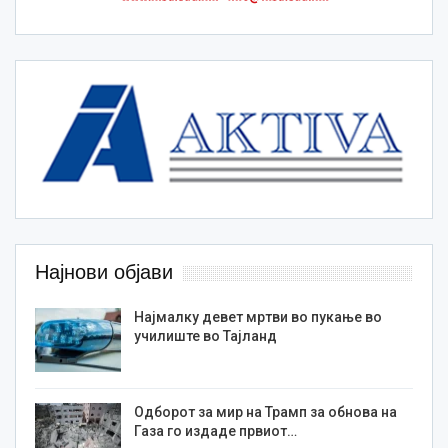
Најнови објави
Најмалку девет мртви во пукање во
училиште во Тајланд
Одборот за мир на Трамп за обнова на
Газа го издаде првиот…