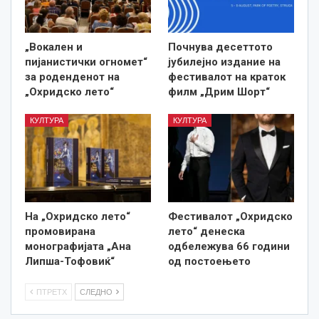
„Вокален и
Почнува десеттото
пијанистички огномет“
јубилејно издание на
за роденденот на
фестивалот на краток
„Охридско лето“
филм „Дрим Шорт“
КУЛТУРА
КУЛТУРА
На „Охридско лето“
Фестивалот „Охридско
промовирана
лето“ денеска
монографијата „Ана
одбележува 66 години
Липша-Тофовиќ“
од постоењето
ПТРЕТХ
СЛЕДНО