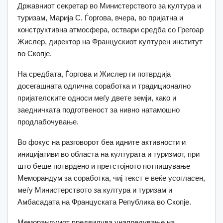
Државниот секретар во Министерството за култура и
туризам, Марија С. Ѓоргова, вчера, во пријатна и
конструктивна атмосфера, оствари средба со Грегоар
Жислер, директор на Францускиот културен институт
во Скопје.
На средбата, Ѓоргова и Жислер ги потврдија
досегашната одлична соработка и традиционално
пријателските односи меѓу двете земји, како и
заедничката подготвеност за нивно натамошно
продлабочување.
Во фокус на разговорот беа идните активности и
иницијативи во областа на културата и туризмот, при
што беше потврдено и претстојното потпишување
Меморандум за соработка, чиј текст е веќе усогласен,
меѓу Министерството за култура и туризам и
Амбасадата на Француската Република во Скопје.
Меморандумот предвидува унапредување на