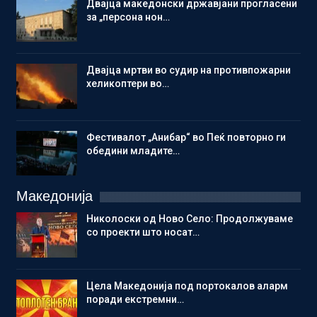
Двајца македонски државјани прогласени
за „персона нон…
Двајца мртви во судир на противпожарни
хеликоптери во…
Фестивалот „Анибар“ во Пеќ повторно ги
обедини младите…
Македонија
Николоски од Ново Село: Продолжуваме
со проекти што носат…
Цела Македонија под портокалов аларм
поради екстремни…