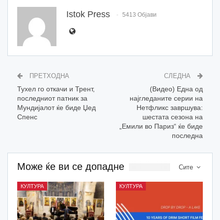
Istok Press
5413 Објави
ПРЕТХОДНА
СЛЕДНА
Тухел го откачи и Трент,
(Видео) Една од
последниот патник за
најгледаните серии на
Мундијалот ќе биде Џед
Нетфликс завршува:
Спенс
шестата сезона на
„Емили во Париз“ ќе биде
последна
Може ќе ви се допадне
Сите
КУЛТУРА
КУЛТУРА