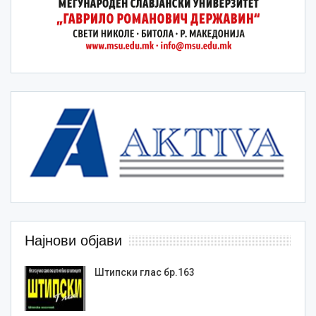
Најнови објави
Штипски глас бр.163