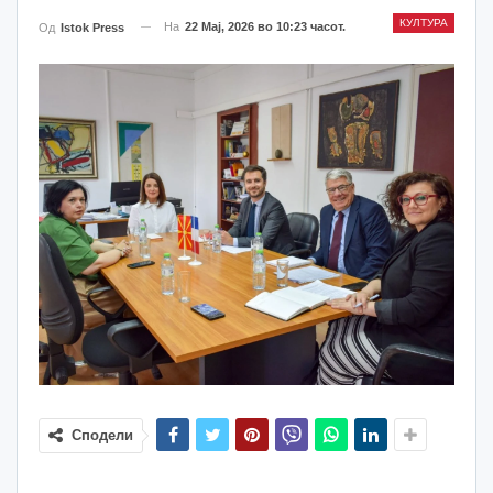
КУЛТУРА
На
22 Мај, 2026 во 10:23 часот.
Од
Istok Press
Сподели