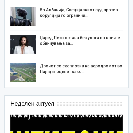
Во Албанија, Специјалниот суд против
корупција го ограничи…
Џаред Лето остана без улога по новите
обвинувања за…
Дронот со експлозив на аеродромот во
Лајпциг оценет како…
Неделен актуел