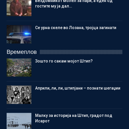
Бездомникот молел за пари, а еден од
гостите му ја дал…
Се урна скеле во Лозана, тројца загинати
Времеплов
Зошто го сакам мојот Штип?
Aприли, ли, ли, штипјани – познати шегаџии
Малку за историја на Штип, градот под
Исарот