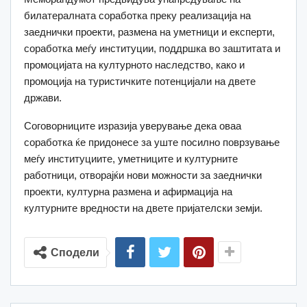
билатералната соработка преку реализација на
заеднички проекти, размена на уметници и експерти,
соработка меѓу институции, поддршка во заштитата и
промоцијата на културното наследство, како и
промоција на туристичките потенцијали на двете
држави.
Соговорниците изразија уверување дека оваа
соработка ќе придонесе за уште посилно поврзување
меѓу институциите, уметниците и културните
работници, отворајќи нови можности за заеднички
проекти, културна размена и афирмација на
културните вредности на двете пријателски земји.
Сподели