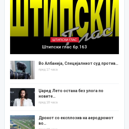
ШТИПСКИ ГЛАС
Штипски глас бр.163
Во Албанија, Специјалниот суд против…
пред 17 часа
Џаред Лето остана без улога по
новите…
пред 18 часа
Дронот со експлозив на аеродромот
во…