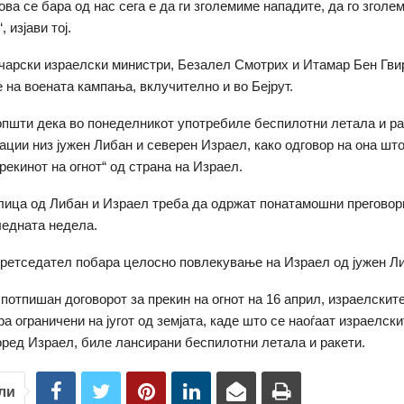
ова се бара од нас сега е да ги зголемиме нападите, да го зголе
 изјави тој.
чарски израелски министри, Безалел Смотрих и Итамар Бен Гвир
на воената кампања, вклучително и во Бејрут.
пшти дека во понеделникот употребиле беспилотни летала и ра
ации низ јужен Либан и северен Израел, како одговор на она што
рекинот на огнот“ од страна на Израел.
ица од Либан и Израел треба да одржат понатамошни преговор
едната недела.
ретседател побара целосно повлекување на Израел од јужен Л
потпишан договорот за прекин на огнот на 16 април, израелскит
а ограничени на југот од земјата, каде што се наоѓаат израелски
оред Израел, биле лансирани беспилотни летала и ракети.
ли