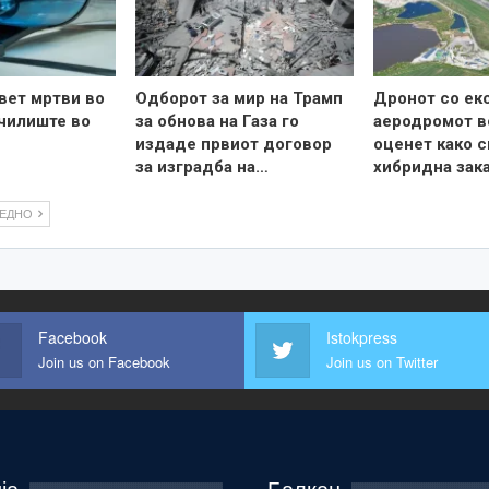
вет мртви во
Одборот за мир на Трамп
Дронот со ек
чилиште во
за обнова на Газа го
аеродромот в
издаде првиот договор
оценет како с
за изградба на…
хибридна зак
ЛЕДНО
Facebook
Istokpress
Join us on Facebook
Join us on Twitter