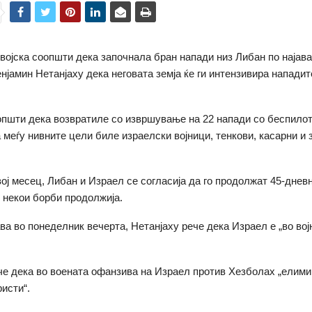
војска соопшти дека започнала бран напади низ Либан по најава
нјамин Нетанјаху дека неговата земја ќе ги интензивира нападит
пшти дека возвратиле со извршување на 22 напади со беспилот
 меѓу нивните цели биле израелски војници, тенкови, касарни и з
ој месец, Либан и Израел се согласија да го продолжат 45-днев
о некои борби продолжија.
ава во понеделник вечерта, Нетанјаху рече дека Израел е „во вој
че дека во воената офанзива на Израел против Хезболах „елими
ристи“.