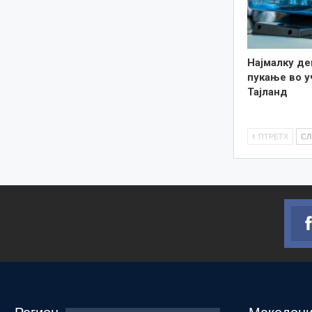
Најмалку де
пукање во у
Тајланд
ПТРЕТХ
С