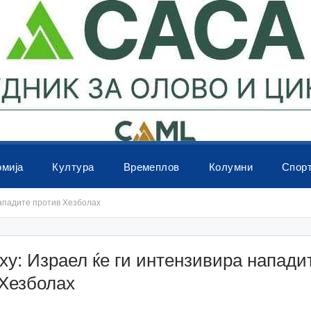
омија
Култура
Времеплов
Колумни
Спор
нападите против Хезболах
ху: Израел ќе ги интензивира напади
 Хезболах