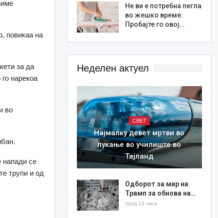
миме
Не ви е потребна пегла
во жешко време:
Пробајте го овој…
, повикаа на
кети за да
Неделен актуел
 го нарекоа
и во
СВЕТ
Најмалку девет мртви во
ибан.
пукање во училиште во
Тајланд
е напади се
те трупи и од
Одборот за мир на
Трамп за обнова на…
пред 14 часа