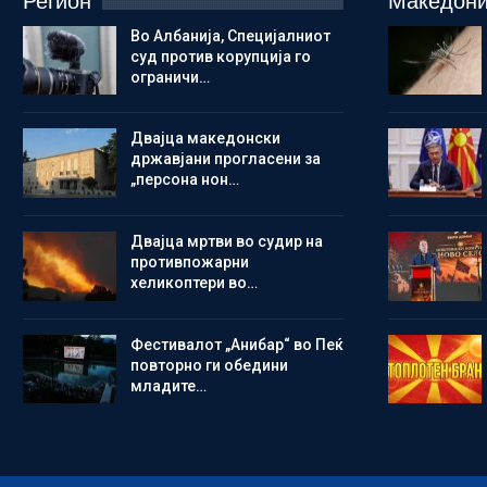
Регион
Македони
Во Албанија, Специјалниот
суд против корупција го
ограничи…
Двајца македонски
државјани прогласени за
„персона нон…
Двајца мртви во судир на
противпожарни
хеликоптери во…
Фестивалот „Анибар“ во Пеќ
повторно ги обедини
младите…