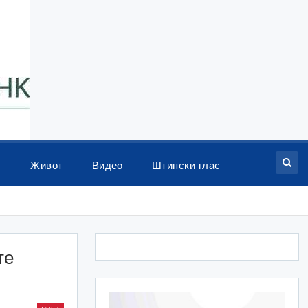
т
Живот
Видео
Штипски глас
те