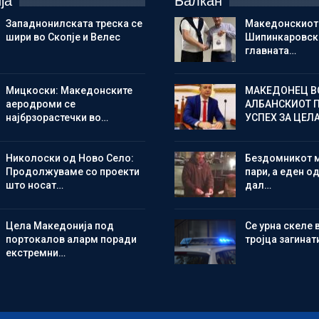
ја
Балкан
Западнонилската треска се
Македонскиот
шири во Скопје и Велес
Шипинкаровски
главната…
Мицкоски: Македонските
МАКЕДОНЕЦ В
аеродроми се
АЛБАНСКИОТ 
најбрзорастечки во…
УСПЕХ ЗА ЦЕЛ
Николоски од Ново Село:
Бездомникот 
Продолжуваме со проекти
пари, а еден од
што носат…
дал…
Цела Македонија под
Се урна скеле 
портокалов аларм поради
тројца загинат
екстремни…