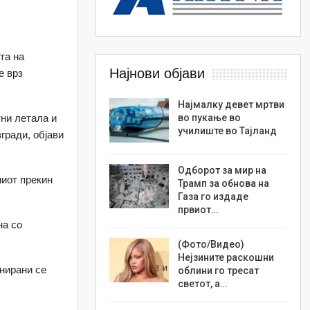
та на
Најнови објави
е врз
Најмалку девет мртви
ни летала и
во пукање во
училиште во Тајланд
гради, објави
Одборот за мир на
ниот прекин
Трамп за обнова на
Газа го издаде
првиот…
на со
(Фото/Видео)
Нејзините раскошни
нирани се
облини го тресат
светот, а…