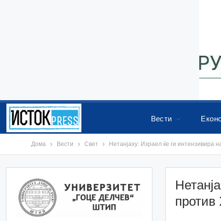
Вести
Екон
Дома
Вести
Свет
Нетанјаху: Израел ќе ги интензивира 
Нетанја
против