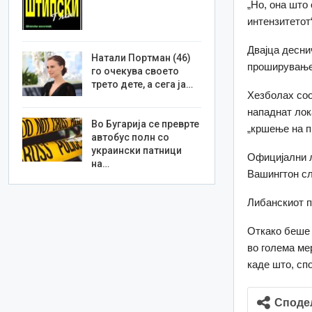
„Но, она што 
интензитетот“,
Двајца десни
Натали Портман (46)
проширување 
го очекува своето
трето дете, а сега ја…
Хезболах соо
нападнат лок
Во Бугарија се преврте
„кршење на п
автобус полн со
украински патници
Официјални л
на…
Вашингтон сл
Либанскиот п
Откако беше 
во голема мер
каде што, сп
Споде