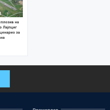
сплозив на
о Лајпциг
ценарио за
ана