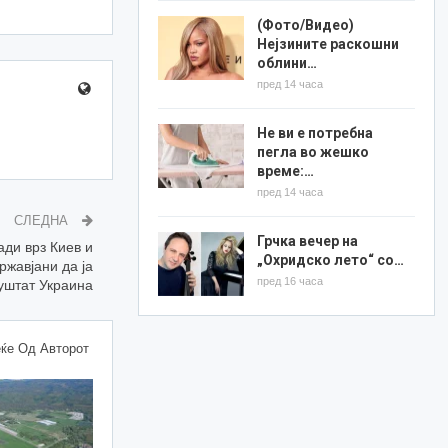
(Фото/Видео)
Нејзините раскошни
облини…
пред 14 часа
Не ви е потребна
пегла во жешко
време:…
пред 14 часа
СЛЕДНА
Грчка вечер на
ади врз Киев и
„Охридско лето“ со…
ржавјани да ја
пред 16 часа
уштат Украина
ќе Од Авторот