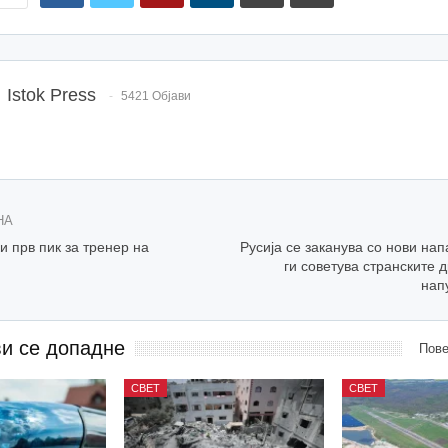
Istok Press
5421 Објави
НА
 прв пик за тренер на
Русија се заканува со нови нап
ги советува странските д
нап
ви се допадне
Пове
СВЕТ
СВЕТ