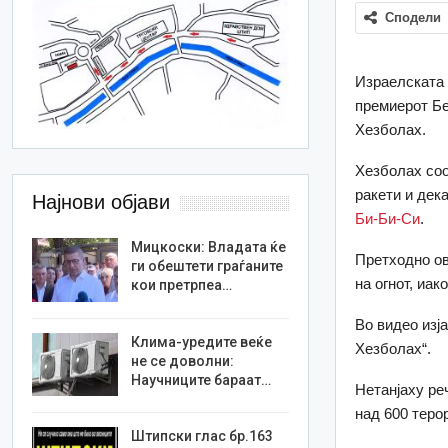
Сподели
Израелската 
премиерот Бе
Хезболах.
Хезболах соо
ракети и дека
Најнови објави
Би-Би-Си
.
Мицкоски: Владата ќе
Претходно ов
ги обештети граѓаните
на огнот, иак
кои претрпеа…
Во видео изј
Клима-уредите веќе
Хезболах“.
не се доволни:
Научниците бараат…
Нетанјаху ре
над 600 теро
Штипски глас бр.163