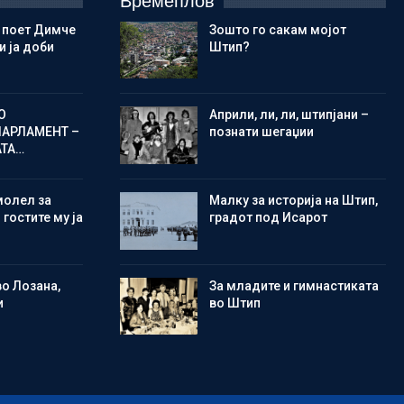
Времеплов
 поет Димче
Зошто го сакам мојот
 ја доби
Штип?
О
Aприли, ли, ли, штипјани –
ПАРЛАМЕНТ –
познати шегаџии
АТА…
молел за
Малку за историја на Штип,
 гостите му ја
градот под Исарот
во Лозана,
Зa младите и гимнастиката
и
во Штип