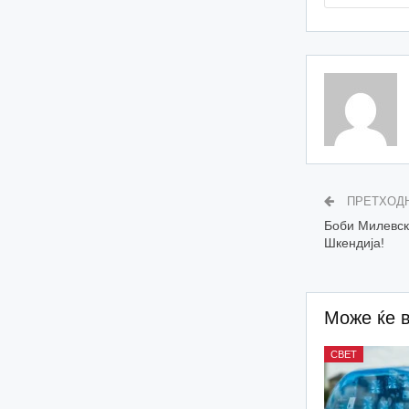
ПРЕТХОД
Боби Милевски
Шкендија!
Може ќе 
СВЕТ