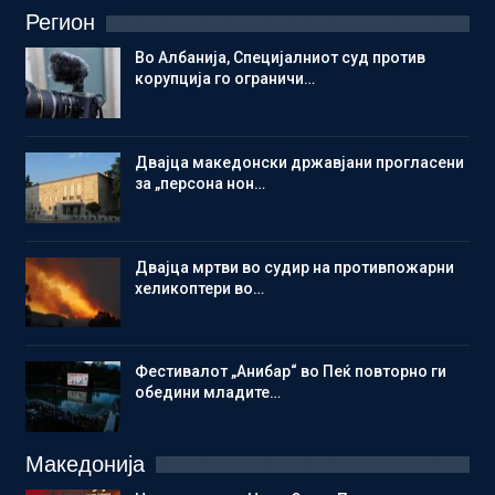
Регион
Во Албанија, Специјалниот суд против
корупција го ограничи…
Двајца македонски државјани прогласени
за „персона нон…
Двајца мртви во судир на противпожарни
хеликоптери во…
Фестивалот „Анибар“ во Пеќ повторно ги
обедини младите…
Македонија