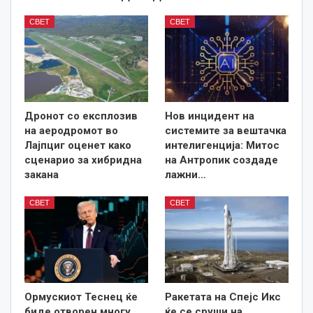
СВЕТ
СВЕТ
Дронот со експлозив
Нов инцидент на
на аеродромот во
системите за вештачка
Лајпциг оценет како
интелигенција: Митос
сценарио за хибридна
на Антропик создаде
закана
лажни…
СВЕТ
СВЕТ
Ормускиот Теснец ќе
Ракетата на Спејс Икс
биде отворен многу
ќе се сруши на