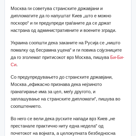
Москва ги советува странските државјани и
дипломатите да го напуштат Киев „што е можно
поскоро“ и ги предупреди граѓаните да се држат
настрана од административните и воените згради.
Украина соопшти дека заканите на Русија се „ништо
помалку од бесрамна уцена“ и ги повика сојузниците
да го зголемат притисокот врз Москва, пишува
Би-Би-
Си
.
Со предупредувањето до странските државјани,
Москва „ефикасно признава дека нејзиното
гранатирање има за цел, меѓу другото, и
заплашување на странските дипломати“, пишува во
соопштението.
Во него се вели дека руските напади врз Киев „не
престанале практично ниту една недела“ од
почетокот на војната, а целокупната безбедносна