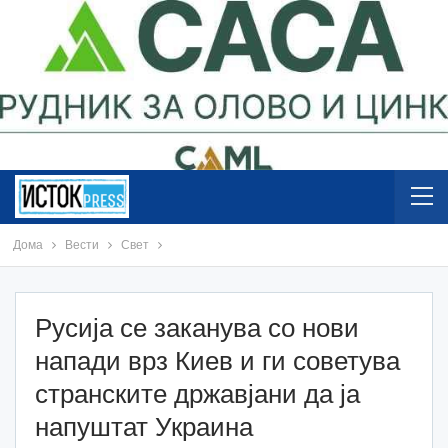
Дома
Вести
Свет
Русија се заканува со нови
напади врз Киев и ги советува
странските државјани да ја
напуштат Украина