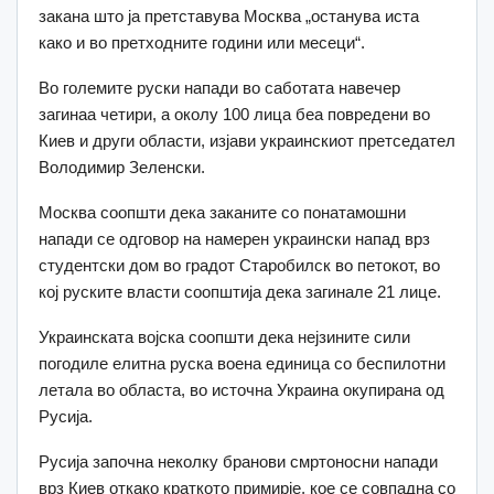
закана што ја претставува Москва „останува иста
како и во претходните години или месеци“.
Во големите руски напади во саботата навечер
загинаа четири, а околу 100 лица беа повредени во
Киев и други области, изјави украинскиот претседател
Володимир Зеленски.
Москва соопшти дека заканите со понатамошни
напади се одговор на намерен украински напад врз
студентски дом во градот Старобилск во петокот, во
кој руските власти соопштија дека загинале 21 лице.
Украинската војска соопшти дека нејзините сили
погодиле елитна руска воена единица со беспилотни
летала во областа, во источна Украина окупирана од
Русија.
Русија започна неколку бранови смртоносни напади
врз Киев откако краткото примирје, кое се совпадна со