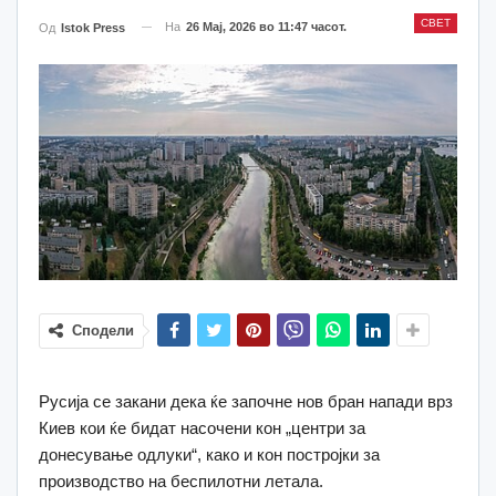
СВЕТ
На
26 Мај, 2026 во 11:47 часот.
Од
Istok Press
Сподели
Русија се закани дека ќе започне нов бран напади врз
Киев кои ќе бидат насочени кон „центри за
донесување одлуки“, како и кон постројки за
производство на беспилотни летала.