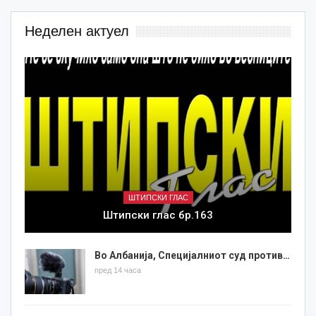
Неделен актуел
ШТИПСКИ ГЛАС
Штипски глас бр.163
Во Албанија, Специјалниот суд против…
пред 14 часа