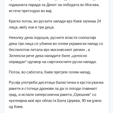
годишната парада за Денот на победата во Москва,
истече претходно во мај.
Кратко потоа, во руските напади врз Киев загинаа 24
лица, меѓу кои и три деца.
Неколку дена подоцна, руските власти соопштија
дека три лица се убиени во голем украински напад со
беспилотни летала врз московскиот регион , а
Зеленски рече дека нападите биле „целосно
оправдан“ одговор на смртоносните руски напади.
Потоа, во саботата, Киев претрпе голем напад.
Русија употреби десетици балистички и крстосувачки
ракети и стотици дронови за да го погоди главниот
град, и испали хиперсонична ракета „Орешник“ со
нуклеарна моќ врз областа Била Церква, 90 км јужно
од Киев.