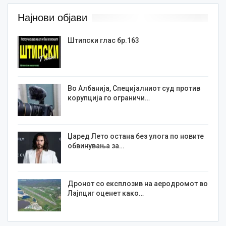
Најнови објави
Штипски глас бр.163
Во Албанија, Специјалниот суд против
корупција го ограничи…
Џаред Лето остана без улога по новите
обвинувања за…
Дронот со експлозив на аеродромот во
Лајпциг оценет како…