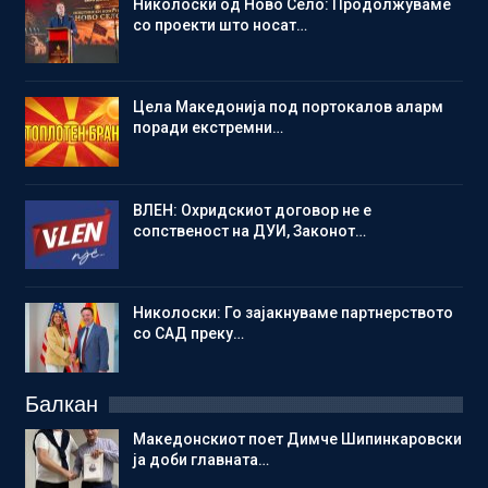
Николоски од Ново Село: Продолжуваме
со проекти што носат…
Цела Македонија под портокалов аларм
поради екстремни…
ВЛЕН: Охридскиот договор не е
сопственост на ДУИ, Законот…
Николоски: Го зајакнуваме партнерството
со САД преку…
Балкан
Македонскиот поет Димче Шипинкаровски
ја доби главната…