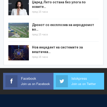
Џаред Лето остана без улога по
новите…
пред 15 часа
Дронот со експлозив на аеродромот
во…
пред 15 часа
Нов инцидент на системите за
вештачка…
пред 16 часа
Facebook
Istokpress
Join us on Facebook
Join us on Twitter