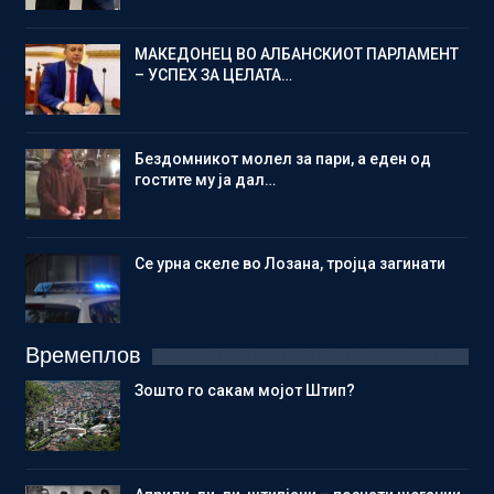
МАКЕДОНЕЦ ВО АЛБАНСКИОТ ПАРЛАМЕНТ
– УСПЕХ ЗА ЦЕЛАТА…
Бездомникот молел за пари, а еден од
гостите му ја дал…
Се урна скеле во Лозана, тројца загинати
Времеплов
Зошто го сакам мојот Штип?