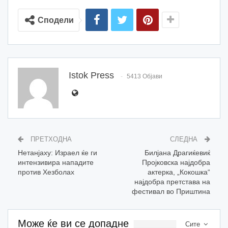
Сподели
Istok Press
5413 Објави
ПРЕТХОДНА
СЛЕДНА
Нетанјаху: Израел ќе ги
Билјана Драгиќевиќ
интензивира нападите
Пројковска најдобра
против Хезболах
актерка, „Кокошка“
најдобра претстава на
фестивал во Приштина
Може ќе ви се допадне
Сите