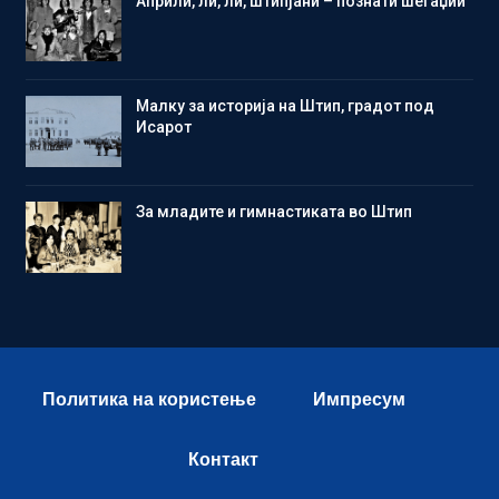
Aприли, ли, ли, штипјани – познати шегаџии
Малку за историја на Штип, градот под
Исарот
Зa младите и гимнастиката во Штип
Политика на користење
Импресум
Контакт