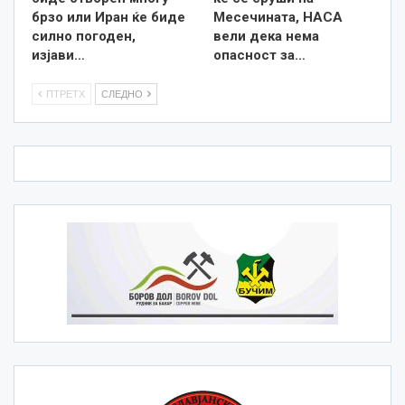
брзо или Иран ќе биде
Месечината, НАСА
силно погоден,
вели дека нема
изјави…
опасност за…
ПТРЕТХ
СЛЕДНО