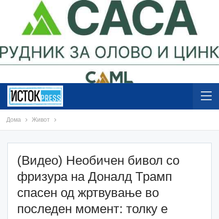
Дома
Живот
(Видео) Необичен бивол со
фризура на Доналд Трамп
спасен од жртвување во
последен момент: толку е