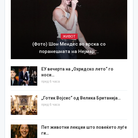
ЖИВОТ
(Фото) Шон Мендес во врска со
поранешната на Нејмар:…
ЕУ вечерта на „Охридско лето“ го
носи…
пред 6 часа
„Готик Војсис“ од Велика Британија…
пред 6 часа
Пет животни лекции што повеќето луѓе
ги…