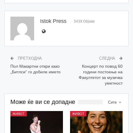
Istok Press
5439 Објави
ПРЕТХОДНА
СЛЕДНА
Пол Макартни откри како
Концерт по повод 60
„Битлси“ го добиле името
години постоење на
Факултетот за музичка
уметност
Може ќе ви се допадне
Сите
ЖИВОТ
ЖИВОТ