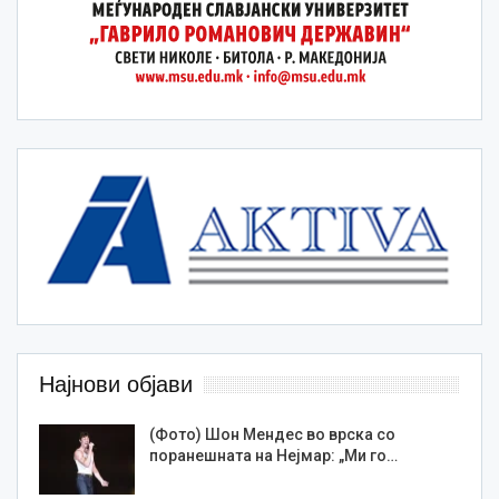
Најнови објави
(Фото) Шон Мендес во врска со
поранешната на Нејмар: „Ми го…