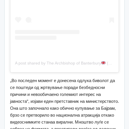
A post shared by The Archbishop of Banterbury
(@thearchbishopofbanterbury)
„Во последен момент е донесена одлука биволот да
се поштеди од жртвување поради безбедносни
причини и невообичаено големиот интерес на
јавноста“, изјави еден претставник на министерството.
Она што започнало како обично купување за Бајрам,
брзо се претворило во национална атракција откако
видеоснимките станаа вирални. Мноштво луѓе се
собраа на фармата, а посетители доаѓаа од далечни