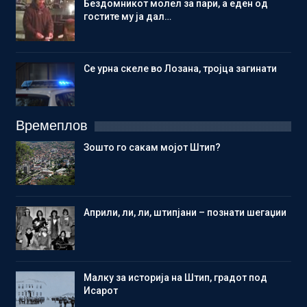
Бездомникот молел за пари, а еден од
гостите му ја дал…
Се урна скеле во Лозана, тројца загинати
Времеплов
Зошто го сакам мојот Штип?
Aприли, ли, ли, штипјани – познати шегаџии
Малку за историја на Штип, градот под
Исарот