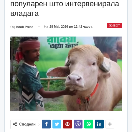
популарен што интервенирала
владата
ЖИВОТ
На
28 Мај, 2026 во 12:42 часот.
Од
Istok Press
Сподели