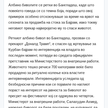
Албино биволите се ретки во Бангладеш, каде што
повеќето говеда се со темна боја, поради што овој
примерок особено отскокнуваше за време на врвот на
сезоната за продажба на стока за Бајрам, иако токму
неговиот прекар најверојатно му го спаси животот.
Реткиот албино бивол во Бангладеш, прозван со
прекарот „Доналд Трамп“, е спасен од жртвување за
Курбан бајрам по интервенција на владата во
последен момент, потврди во средата официјален
претставник на Министерството за внатрешни работи.
Животното тешко речиси 700 килограми веќе било
продадено за ритуално колење кога властите
интервенирале. Интервенцијата уследила од
безбедносни причини кои се појавиле по наглиот
пораст на интересот на јавноста за биволот во
пресрет на фестивалот кој се одржува во четврток.
Министерот за внатрешни работи, Салахудин Ахмед,
наредил биволот да биде поштеден, на купувачот да