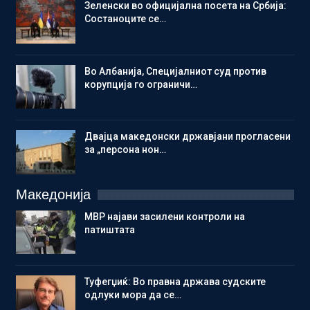
Зеленски во официјална посета на Србија:
Состаноците се…
Во Албанија, Специјалниот суд против
корупција го ограничи…
Двајца македонски државјани прогласени
за „персона нон…
Македонија
МВР најави засилени контроли на
патиштата
Туфегџиќ: Во правна држава судските
одлуки мора да се…