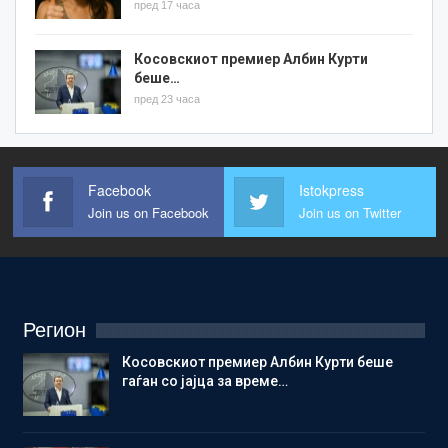
пред 17 часа
Косовскиот премиер Албин Курти
беше…
пред 23 часа
Facebook
Istokpress
Join us on Facebook
Join us on Twitter
Регион
Косовскиот премиер Албин Курти беше
гаѓан со јајца за време…