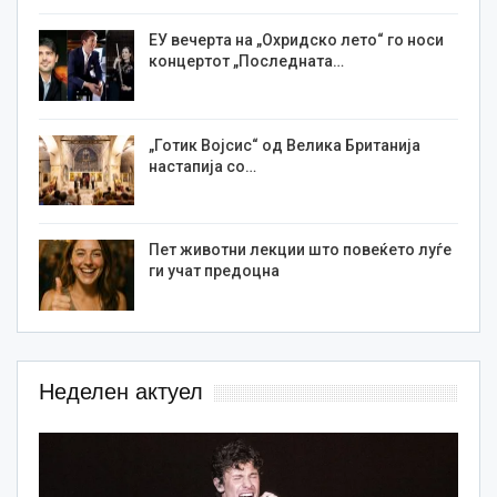
ЕУ вечерта на „Охридско лето“ го носи
концертот „Последната…
„Готик Војсис“ од Велика Британија
настапија со…
Пет животни лекции што повеќето луѓе
ги учат предоцна
Неделен актуел