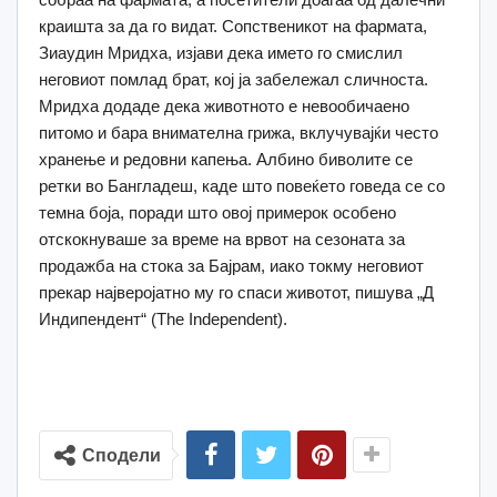
краишта за да го видат. Сопственикот на фармата,
Зиаудин Мридха, изјави дека името го смислил
неговиот помлад брат, кој ја забележал сличноста.
Мридха додаде дека животното е невообичаено
питомо и бара внимателна грижа, вклучувајќи често
хранење и редовни капења. Албино биволите се
ретки во Бангладеш, каде што повеќето говеда се со
темна боја, поради што овој примерок особено
отскокнуваше за време на врвот на сезоната за
продажба на стока за Бајрам, иако токму неговиот
прекар најверојатно му го спаси животот, пишува „Д
Индипендент“ (The Independent).
Сподели