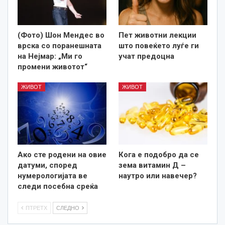
(Фото) Шон Мендес во
Пет животни лекции
врска со поранешната
што повеќето луѓе ги
на Нејмар: „Ми го
учат предоцна
промени животот“
ЖИВОТ
ЖИВОТ
Ако сте родени на овие
Кога е подобро да се
датуми, според
зема витамин Д –
нумерологијата ве
наутро или навечер?
следи посебна среќа
ПТРЕТХ
СЛЕДНО