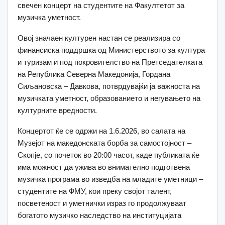
свечен концерт на студентите на Факултетот за
музичка уметност.
Овој значаен културен настан се реализира со
финансиска поддршка од Министерството за култура
и туризам и под покровителство на Претседателката
на Република Северна Македонија, Гордана
Сиљановска – Давкова, потврдувајќи ја важноста на
музичката уметност, образованието и негувањето на
културните вредности.
Концертот ќе се одржи на 1.6.2026, во салата на
Музејот на македонската борба за самостојност –
Скопје, со почеток во 20:00 часот, каде публиката ќе
има можност да ужива во внимателно подготвена
музичка програма во изведба на младите уметници –
студентите на ФМУ, кои преку својот талент,
посветеност и уметнички израз го продолжуваат
богатото музичко наследство на институцијата