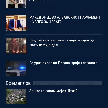
МАКЕДОНЕЦ ВО АЛБАНСКИОТ ПАРЛАМЕНТ
– УСПЕХ ЗА ЦЕЛАТА…
Бездомникот молел за пари, а еден од
гостите му ја дал…
Се урна скеле во Лозана, тројца загинати
Времеплов
Зошто го сакам мојот Штип?