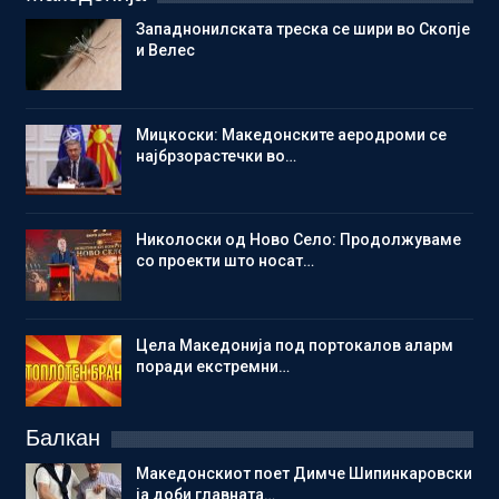
Западнонилската треска се шири во Скопје
и Велес
Мицкоски: Македонските аеродроми се
најбрзорастечки во…
Николоски од Ново Село: Продолжуваме
со проекти што носат…
Цела Македонија под портокалов аларм
поради екстремни…
Балкан
Македонскиот поет Димче Шипинкаровски
ја доби главната…