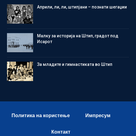
Aприли, ли, ли, штипјани – познати шегаџии
Малку за историја на Штип, градот под
Исарот
Зa младите и гимнастиката во Штип
Политика на користење
Импресум
Контакт