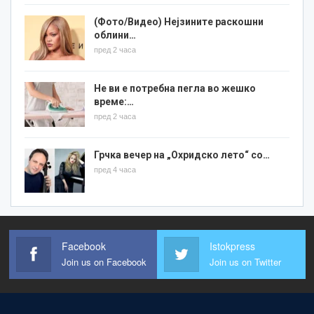
(Фото/Видео) Нејзините раскошни
облини…
пред 2 часа
Не ви е потребна пегла во жешко
време:…
пред 2 часа
Грчка вечер на „Охридско лето“ со…
пред 4 часа
Facebook
Istokpress
Join us on Facebook
Join us on Twitter