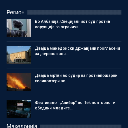
Регион
Во Албанија, Специјалниот суд против
корупција го ограничи…
Двајца македонски државјани прогласени
за „персона нон…
Двајца мртви во судир на противпожарни
хеликоптери во…
Фестивалот „Анибар“ во Пеќ повторно ги
обедини младите…
Македонија