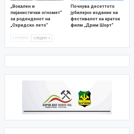
„Вокален и
Почнува десеттото
пијанистички огномет“
јубилејно издание на
за роденденот на
фестивалот на краток
„Охридско лето“
филм „Дрим Шорт“
ПТРЕТХ
СЛЕДНО