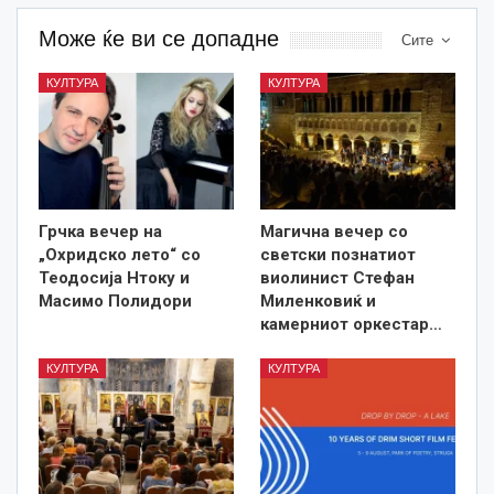
Може ќе ви се допадне
Сите
КУЛТУРА
КУЛТУРА
Грчка вечер на
Магична вечер со
„Охридско лето“ со
светски познатиот
Теодосија Нтоку и
виолинист Стефан
Масимо Полидори
Миленковиќ и
камерниот оркестар…
КУЛТУРА
КУЛТУРА