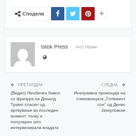
Сподели
Istok Press
5421 Објави
ПРЕТХОДНА
СЛЕДНА
(Видео) Необичен бивол
Инклузивна промоција на
со фризура на Доналд
сликовницата „Големиот
Трамп спасен од
сон“ од Денис
жртвување во последен
Јанкуловски
момент: толку е
популарен што
интервенирала владата