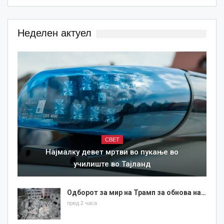
Неделен актуел
СВЕТ
Најмалку девет мртви во пукање во
училиште во Тајланд
Одборот за мир на Трамп за обнова на…
пред 2 часа