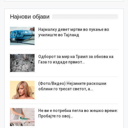
Најнови објави
Најмалку девет мртви во пукање во
училиште во Тајланд
Одборот за мир на Трамп за обнова на
Газа го издаде првиот…
(Фото/Видео) Нејзините раскошни
облини го тресат светот, а…
Не ви е потребна пегла во жешко време:
Пробајте го овој…