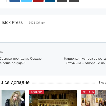
Istok Press
5421 Објави
НА
 Севиља пропадна: Серхио
Националниот џез оркеста
ајлоша понуда?!
Струмица – отворање н
ви се допадне
Пове
КУЛТУРА
КУЛТУРА