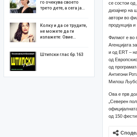
го очекува своето
се состои од
трето дете, а сега ја…
дизајнер на 
автори во фи
продукција и 
Колку и да се трудите,
не можете да ги
излажете: Овие…
Филмот е во 
Агенцијата з
и од ERT – н
Штипски глас бр.163
од Европски
од програма
Антигони Рота
Милош Љубоми
Ова е прв до
„Северен пол
официјалната
од 150 фести
Споде