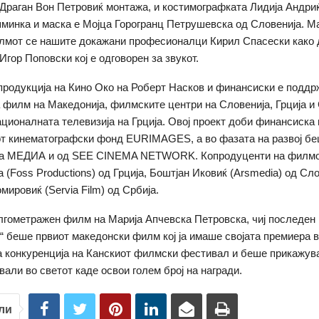
 Драган Вон Петровиќ монтажа, и костимографката Лидија Андри
шминка и маска е Мојца Горогранц Петрушевска од Словенија. М
лмот се нашите докажани професионалци Кирил Спасески како д
Игор Поповски кој е одговорен за звукот.
продукција на Кино Око на Роберт Насков и финансиски е поддр
а филм на Македонија, филмските центри на Словенија, Грција и 
ационалната телевизија на Грција. Овој проект доби финансиска
от кинематографски фонд EURIMAGES, а во фазата на развој б
та МЕДИА и од SEE CINEMA NETWORK. Копродуценти на филмо
 (Foss Productions) од Грција, Боштјан Иковиќ (Arsmedia) од Сло
ровиќ (Servia Film) од Србија.
лгометражен филм на Марија Апчевска Петровска, чиј последен
“ беше првиот македонски филм кој ја имаше својата премиера 
 конкуренција на Канскиот филмски фестивал и беше прикажува
вали во светот каде освои голем број на награди.
ли