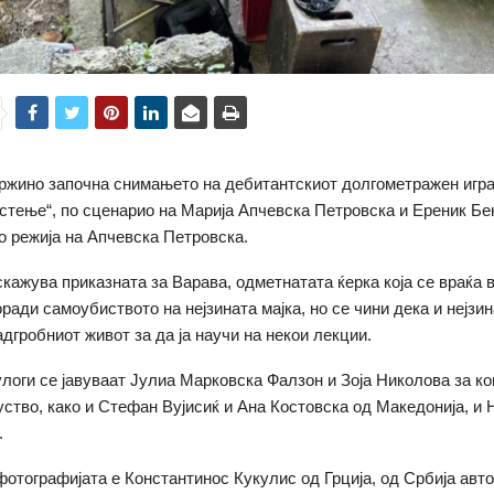
ржино започна снимањето на дебитантскиот долгометражен игр
стење“, по сценарио на Марија Апчевска Петровска и Ереник Бе
во режија на Апчевска Петровска.
скажува приказната за Варава, одметнатата ќерка која се враќа в
ради самоубиството на нејзината мајка, но се чини дека и нејзин
адгробниот живот за да ја научи на некои лекции.
улоги се јавуваат Јулиа Марковска Фалзон и Зоја Николова за ко
ство, како и Стефан Вујисиќ и Ана Костовска од Македонија, и 
.
фотографијата е Константинос Кукулис од Грција, од Србија авт