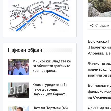
Сподели
Во скопско П
„Пролетно чи
Најнови објави
Албанија, а 
Мицкоски: Владата ќе
Филмот ја ра
ги обештети граѓаните
роден град по
кои претрпеа…
вратила од з
Клима-уредите веќе
Во главните 
не се доволни:
филмско иску
Научниците бараат…
од Словенија
Директор на 
Натали Портман (46)