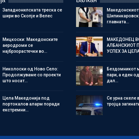
ја
Балкан
Западнонилската треска се
Македонскиот
шири во Скопје и Велес
Шипинкаровски
главната…
Мицкоски: Македонските
МАКЕДОНЕЦ В
аеродроми се
АЛБАНСКИОТ 
најбрзорастечки во…
УСПЕХ ЗА ЦЕЛ
Николоски од Ново Село:
Бездомникот 
Продолжуваме со проекти
пари, а еден од
што носат…
дал…
Цела Македонија под
Се урна скеле 
портокалов аларм поради
тројца загинат
екстремни…