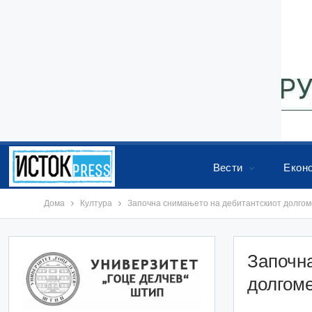
Вести
Екон
Дома
Култура
Започна снимањето на дебитантскиот долгом
Започн
долгом