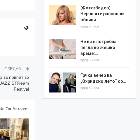
(Фото/Видео)
Нејзините раскошни
облини…
пред 6 часа
Не ви е потребна
пегла во жешко
време:…
пред 6 часа
СЛЕДНА
Грчка вечер на
р за првпат во
„Охридско лето“ со…
а JAZZ STReam
пред 8 часа
Festival
ќе Од Авторот