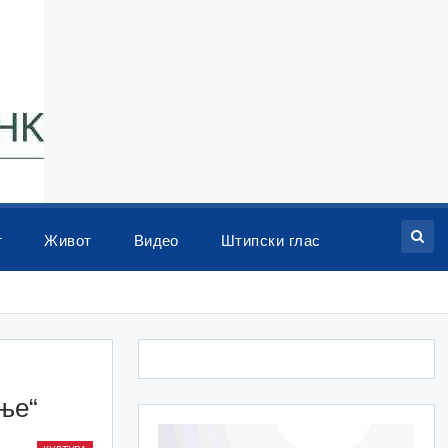
т
Живот
Видео
Штипски глас
ње“