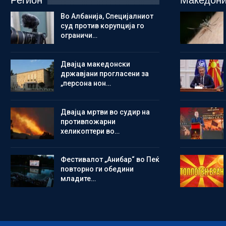
Регион
Македони
Во Албанија, Специјалниот
суд против корупција го
ограничи…
Двајца македонски
државјани прогласени за
„персона нон…
Двајца мртви во судир на
противпожарни
хеликоптери во…
Фестивалот „Анибар“ во Пеќ
повторно ги обедини
младите…