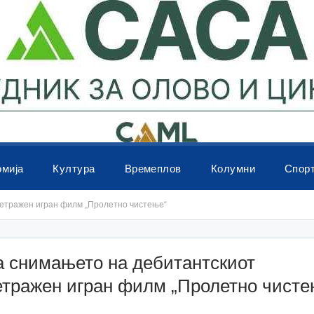
омија
Култура
Времеплов
Колумни
Спор
етражен игран филм „Пролетно чистење“
а снимањето на дебитантскиот
етражен игран филм „Пролетно чисте