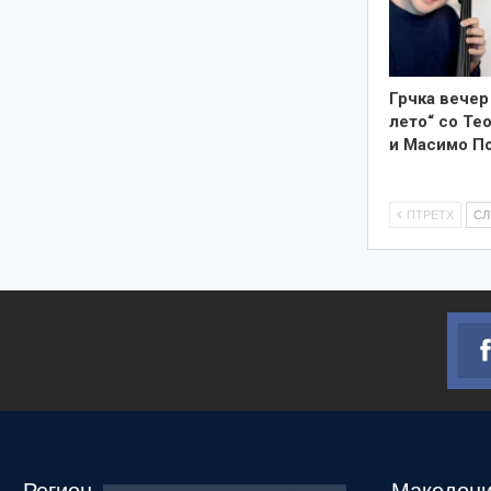
Грчка вечер
лето“ со Те
и Масимо П
ПТРЕТХ
С