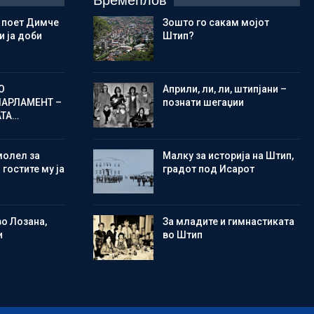
Времеплов
 поет Димче
Зошто го сакам мојот
 ја доби
Штип?
О
Aприли, ли, ли, штипјани –
ПАРЛАМЕНТ –
познати шегаџии
АТА…
молел за
Малку за историја на Штип,
 гостите му ја
градот под Исарот
во Лозана,
Зa младите и гимнастиката
и
во Штип