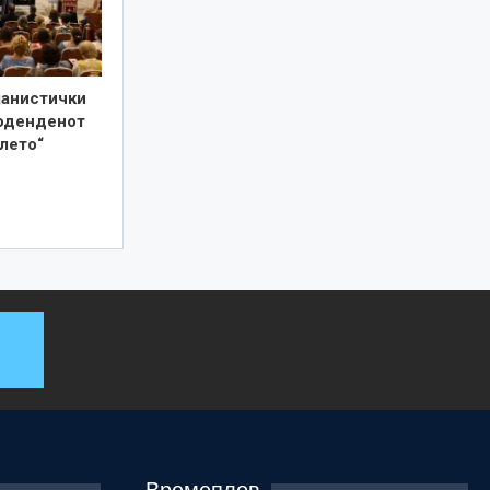
јанистички
роденденот
лето“