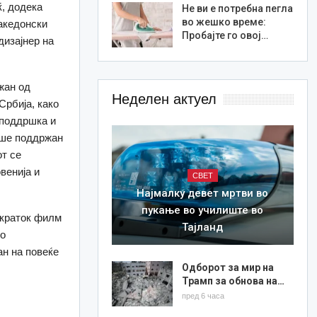
ќ, додека
Не ви е потребна пегла
во жешко време:
акедонски
Пробајте го овој…
изајнер на
жан од
Неделен актуел
Србија, како
 поддршка и
еше поддржан
т се
венија и
СВЕТ
Најмалку девет мртви во
пукање во училиште во
 краток филм
Тајланд
во
н на повеќе
Одборот за мир на
Трамп за обнова на…
пред 6 часа