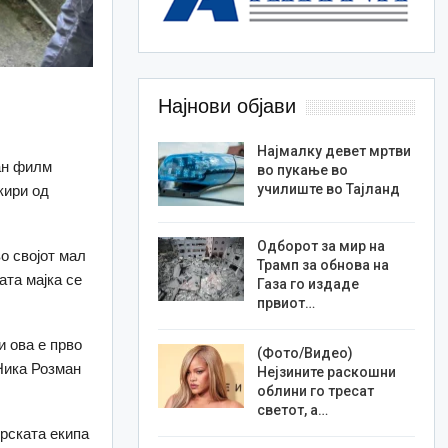
Најнови објави
Најмалку девет мртви
ан филм
во пукање во
училиште во Тајланд
кири од
Одборот за мир на
о својот мал
Трамп за обнова на
ата мајка се
Газа го издаде
првиот…
и ова е прво
(Фото/Видео)
Ника Розман
Нејзините раскошни
облини го тресат
светот, а…
орската екипа