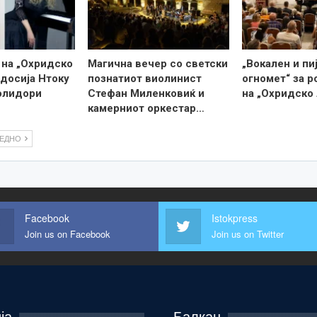
 на „Охридско
Магична вечер со светски
„Вокален и пи
одосија Нтоку
познатиот виолинист
огномет“ за 
олидори
Стефан Миленковиќ и
на „Охридско 
камерниот оркестар…
ЛЕДНО
Facebook
Istokpress
Join us on Facebook
Join us on Twitter