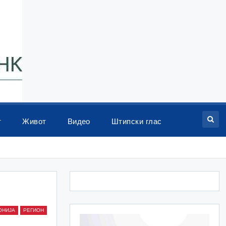
т
Живот
Видео
Штипски глас
ОНИЈА
РЕГИОН