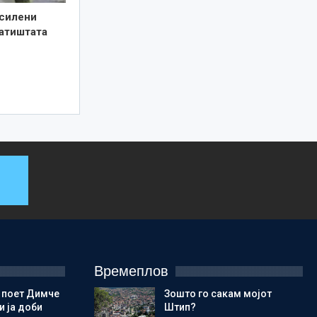
асилени
патиштата
Времеплов
 поет Димче
Зошто го сакам мојот
 ја доби
Штип?