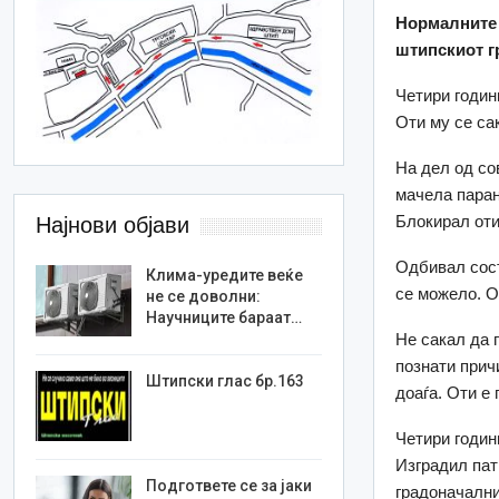
Нормалните 
штипскиот г
Четири годин
Оти му се са
На дел од сов
мачела паран
Блокирал оти
Најнови објави
Одбивал сост
Клима-уредите веќе
се можело. О
не се доволни:
Научниците бараат…
Не сакал да 
познати прич
Штипски глас бр.163
доаѓа. Оти е 
Четири годин
Изградил пат
Подгответе се за јаки
градоначални