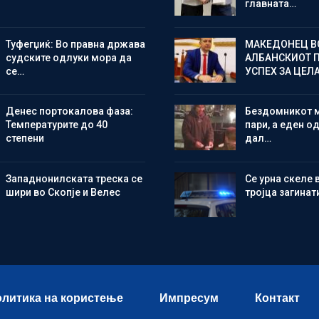
главната…
Туфегџиќ: Во правна држава
МАКЕДОНЕЦ В
судските одлуки мора да
АЛБАНСКИОТ 
се…
УСПЕХ ЗА ЦЕЛ
Денес портокалова фаза:
Бездомникот 
Температурите до 40
пари, а еден од
степени
дал…
Западнонилската треска се
Се урна скеле 
шири во Скопје и Велес
тројца загинат
литика на користење
Импресум
Контакт