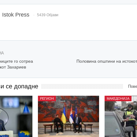
Istok Press
5439 Објави
НА
иците го сотреа
Половина општини на истокот
кот Захариев
ви се допадне
Пове
РЕГИОН
МАКЕДОНИЈА