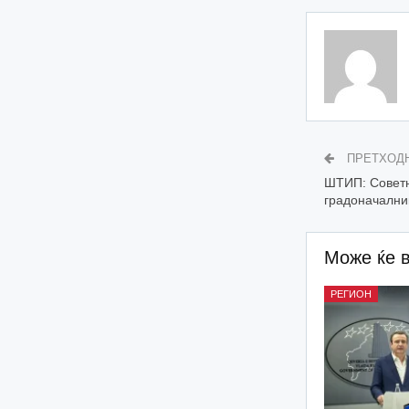
ПРЕТХОД
ШТИП: Советн
градоначални
Може ќе 
РЕГИОН