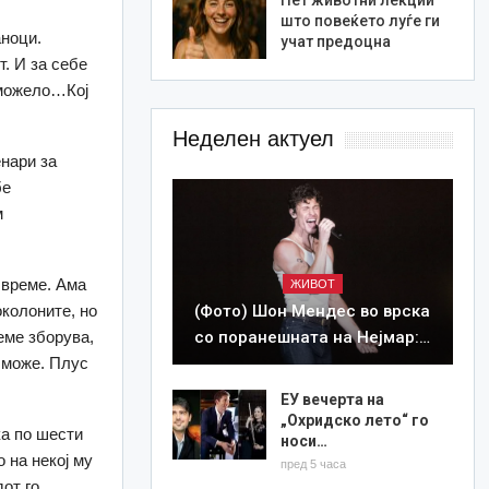
што повеќето луѓе ги
аноци.
учат предоцна
. И за себе
е можело…Кој
Неделен актуел
нари за
бе
м
 време. Ама
ЖИВОТ
(Фото) Шон Мендес во врска
околоните, но
со поранешната на Нејмар:…
еме зборува,
е може. Плус
ЕУ вечерта на
„Охридско лето“ го
ка по шести
носи…
 на некој му
пред 5 часа
дот го