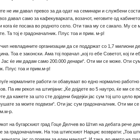
те не им давал превоз за да одат на семинари и службени сост
оз давал само за кафекуварката, возачот, неговите од кабинетот
и кога ќе посака во родното село. Оти така му се сакало. Му с
те. Та тој е градоначалник. Плус тоа и прим. м-р!
чил невладините организации да се поддржат со 1,7 милиони де
ина. Тоа е законски. Ама тој порачал „кој го ебе Советот, кој ги е
 Јас ќе им дадам само 200.000 денари“. Оти ми се може. Оти су
к. Плус тоа и прим.м-р!
уѓе нормалните работи ги обавуваат во едно нормално работно
ков. Па им рекол на штипјани: „Ќе дојдете во 5 наутро, ќе ми се п
те да кажете за што сте дојдени бидејќи јас сум тој што цело вр
лушате за моите подвизи“. Оти јас сум градоначалник. Оти ми с
м.м-р.
кот на бугарскиот град Гоце Делчев во Штип на дебата рече де
ле за градоначалник. На тоа штипскиот Нарцис возврати: „Тоа што
мандати, јас го правам за еден мандат“. И така, во името на гра