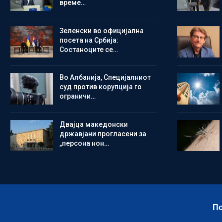
време…
Зеленски во официјална
посета на Србија:
Состаноците се…
Во Албанија, Специјалниот
суд против корупција го
ограничи…
Двајца македонски
државјани прогласени за
„персона нон…
По