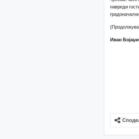
навреди гост
градоначални
(Продолжува 
Иван Бојаџи
Споде