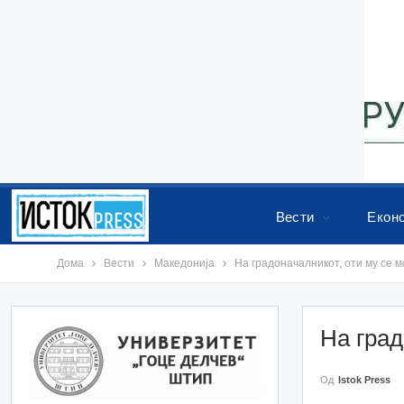
Вести
Екон
Дома
Вести
Македонија
На градоначалникот, оти му се 
На град
Од
Istok Press