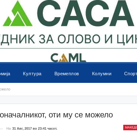
омија
Култура
Времеплов
Колумни
Спор
можело
оначалникот, оти му се можело
МАКЕД
На
31 Авг, 2017 во 23:41 часот.