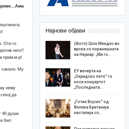
 време…Ама
општината.
Најнови објави
р!
. Оти го
(Фото) Шон Мендес во
врска со поранешната
против него?
на Нејмар: „Ми го…
и прим.м-р!
е сакало. Му
ЕУ вечерта на
„Охридско лето“ го
носи концертот
„Последната…
аму нему
секој да
„Готик Војсис“ од
Велика Британија
настапија со…
т 40 души.
ти бил
Пет животни лекции