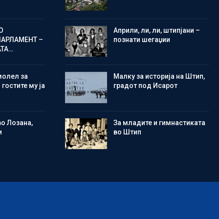
О
Aприли, ли, ли, штипјани –
ПАРЛАМЕНТ –
познати шегаџии
АТА…
молел за
Малку за историја на Штип,
 гостите му ја
градот под Исарот
во Лозана,
Зa младите и гимнастиката
и
во Штип