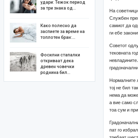
удари: Тежок период
за три знака од…
На советници
Службен прев
самиот да од
Како полесно да
заспиете за време на
ги ебе закони
топлотен бран:…
Советот одлу
тековната год
Фосилни стапалки
невладините.
откриваат дека
древен човечки
градоначални
роднина бил…
Нормалните л
тој не бил та
нема да може
а вие само с
тоа сум и при
Градоначални
пат го избра
требаат шест 