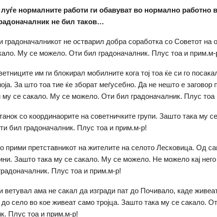
луѓе нормалните работи ги обавуват во нормално работно
радоначалник не бил таков…
и градоначалникот не остварил добра соработка со Советот на 
кало. Му се можело. Оти бил градоначалник. Плус тоа и прим.м-
етниците им ги блокирал мобилните кога тој тоа ќе си го посакал
оја. За што тоа тие ќе зборат меѓусебно. Да не нешто е заговор 
 му се сакало. Му се можело. Оти бил градоначалник. Плус тоа 
анок со координаорите на советничките групи. Зашто така му с
ти бил градоначалник. Плус тоа и прим.м-р!
го прими претставникот на жителите на селото Лесковица. Од с
ини. Зашто така му се сакало. Му се можело. Не можело кај него 
градоначалник. Плус тоа и прим.м-р!
и ветувал ама не сакал да изгради пат до Почивало, каде живеа
 до село во кое живеат само тројца. Зашто така му се сакало. О
к. Плус тоа и прим.м-р!