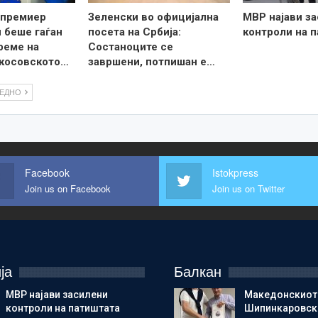
 премиер
Зеленски во официјална
МВР најави з
 беше гаѓан
посета на Србија:
контроли на 
време на
Состаноците се
 косовското…
завршени, потпишан е…
ЛЕДНО
Facebook
Istokpress
Join us on Facebook
Join us on Twitter
ја
Балкан
МВР најави засилени
Македонскиот
контроли на патиштата
Шипинкаровски