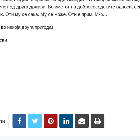
инот од друга држава Во иметот на добрососедските односи, сек
к. Оти му се сака. Му се може. Оти е прим. М-р…
во некоја друга пригода)
ски
ли