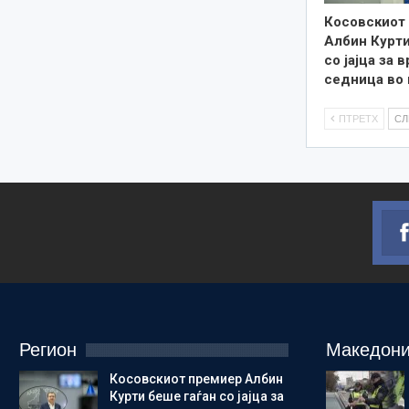
Косовскиот
Албин Курти
со јајца за 
седница во
ПТРЕТХ
С
Регион
Македони
Косовскиот премиер Албин
Курти беше гаѓан со јајца за