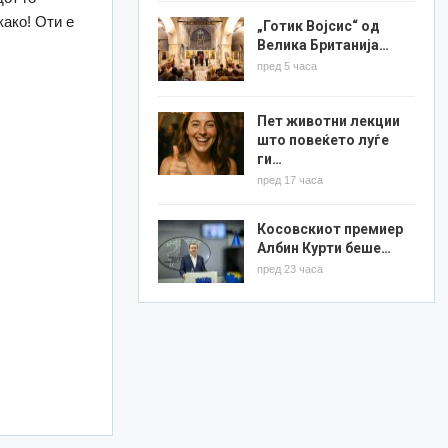
ако! Оти е
„Готик Војсис“ од
Велика Британија…
пред 5 часа
Пет животни лекции
што повеќето луѓе
ги…
пред 17 часа
Косовскиот премиер
Албин Курти беше…
пред 23 часа