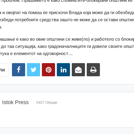
и проблем. Прашањето е како спомнатите-блокирани општини ќе 
а и овојпат на помош ќе прискочи Влада која може да ги обезбеди
безбеди потребните средства зашто не може да се остави општин
.
ашање е како во овие општини се живе(ло) и работело со блоки
до таа ситуација, како градоначалниците ги довеле своите општ
 тука е елементот на одговорност…
ли
Istok Press
5407 Објави