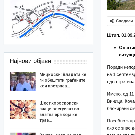
Сподели
Штип, 01.09.
Општин
ситуац
Најнови објави
Поради непод
на 1 септемв
Мицкоски: Владата ќе
ги обештети граѓаните
една третина
кои претрпеа…
Имено, од 11
Виница, Коча
Шест хороскопски
блокирани см
знаци влегуваат во
златна ера која ќе
трае…
Посебно загр
ако се знае 