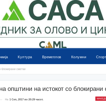
омија
Култура
Времеплов
Колумни
Спор
о блокирани сметки
а општини на истокот со блокирани 
МАКЕД
На
1 Сеп, 2017 во 20:29 часот.