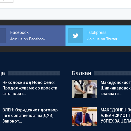
Facebook
Istokpress
Join us on Facebook
Join us on Twitter
ја
Балкан
Николоски од Ново Село:
Македонскиот
Продолжуваме со проекти
Шипинкаровски
што носат…
главната…
ВЛЕН: Охридскиот договор
МАКЕДОНЕЦ В
не е сопственост на ДУИ,
АЛБАНСКИОТ 
Законот…
УСПЕХ ЗА ЦЕЛ