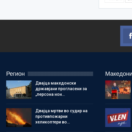
Регион
Македони
Двајца македонски
државјани прогласени за
„персона нон…
Двајца мртви во судир на
противпожарни
хеликоптери во…