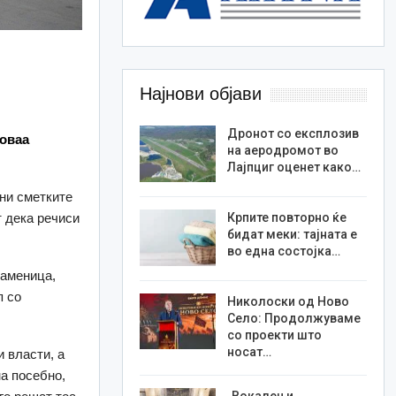
Најнови објави
Дронот со експлозив
 оваа
на аеродромот во
Лајпциг оценет како…
ни сметките
 дека речиси
Крпите повторно ќе
бидат меки: тајната е
во една состојка…
Каменица,
п со
Николоски од Ново
Село: Продолжуваме
со проекти што
носат…
 власти, а
а посебно,
„Вокален и