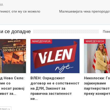
НА
никот, оти му се можело
Малешевијата чека препородот
ви се допадне
Пове
МАКЕДОНИЈА
МАКЕДОНИЈА
д Ново Село:
ВЛЕН: Охридскиот
Николоски: Го
ме со
договор не е сопственост
зајакнуваме
 носат развој
на ДУИ, Законот за
партнерствот
ивот за…
правична застапеност
преку конкре
не…
ЛЕДНО