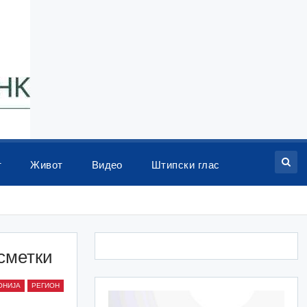
т
Живот
Видео
Штипски глас
сметки
ОНИЈА
РЕГИОН