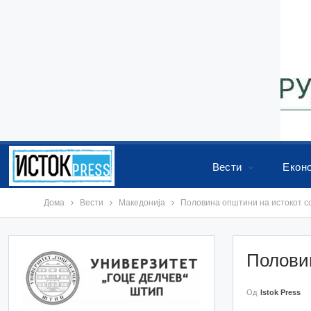
Вести
Екон
Дома
Вести
Македонија
Половина општини на истокот с
Половин
Од
Istok Press