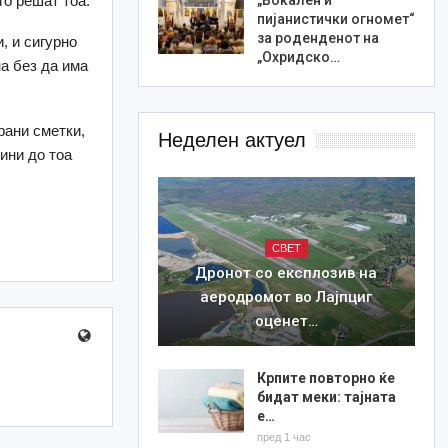
го решат тоа.
пијанистички огномет“
за роденденот на
, и сигурно
„Охридско…
а без да има
рани сметки,
Неделен актуел
ини до тоа
СВЕТ
Дронот со експлозив на
аеродромот во Лајпциг
оценет…
Крпите повторно ќе
бидат меки: тајната
е…
пред 1 час