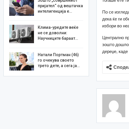
тогаше ете т
Зошто „совршениот
пријател“ од вештачка
интелигенција е…
По се изглед
дека ќе ги о
избори во неа
Клима-уредите веќе
не се доволни:
Централно пр
Научниците бараат…
зошто дошло 
дереџе, каде
Натали Портман (46)
го очекува своето
трето дете, а сега ја…
Споде