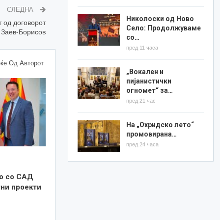
СЛЕДНА
Николоски од Ново
 од договорот
Село: Продолжуваме
Заев-Борисов
со…
пред 11 часа
ќе Од Авторот
„Вокален и
пијанистички
огномет“ за…
пред 21 час
На „Охридско лето“
промовирана…
пред 24 часа
о со САД
тни проекти