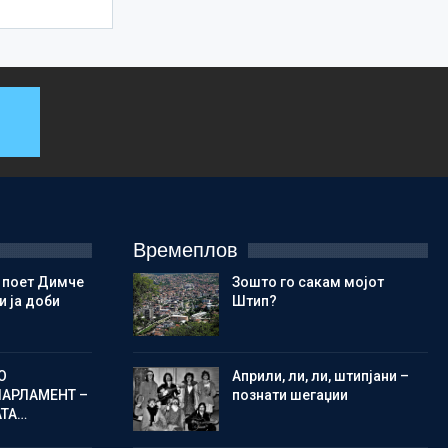
Времеплов
 поет Димче
Зошто го сакам мојот
 ја доби
Штип?
О
Aприли, ли, ли, штипјани –
ПАРЛАМЕНТ –
познати шегаџии
АТА…