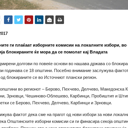
2017
ите ги плаќаат изборните комисии на локалните избори, во
ија блокираните ќе мора да се помолат кај Владата
мирени долгови по повеќе основи во нашава држава со блокира
ри годинава се 18 општини. Посебно внимание заслужува фактот
 од блокираните се во Источниот плански регион.
 општини во регионот – Берово, Пехчево, Делчево, Македонска 
ни, Зрновци, Чешиново-Облешево, Карбинци, Пробиштип и Шти
етки се Берово, Пехчево, Делчево, Карбинци и Зрновци.
ижува фактот дека сме на прагот од нови избори за нови локални
дека Општинските изборни комисии си ги финасира секоја општин