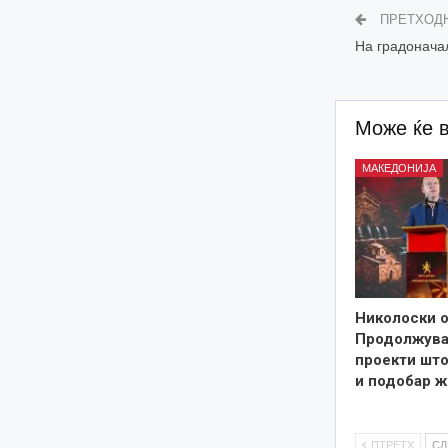
ПРЕТХОД
На градоначал
Може ќе 
МАКЕДОНИЈА
Николоски о
Продолжува
проекти што
и подобар ж
ПТРЕТХ
С