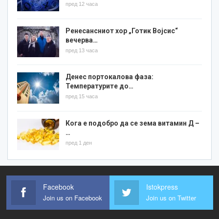
пред 12 часа
Ренесансниот хор „Готик Војсис“
вечерва…
пред 13 часа
Денес портокалова фаза:
Температурите до…
пред 15 часа
Кога е подобро да се зема витамин Д –
…
пред 1 ден
Facebook
Istokpress
Join us on Facebook
Join us on Twitter