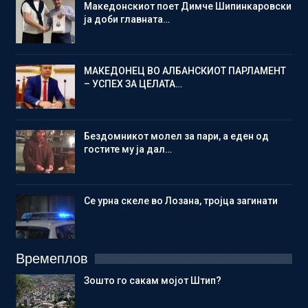
Македонскиот поет Димче Шипинкаровски
ја доби главната…
МАКЕДОНЕЦ ВО АЛБАНСКИОТ ПАРЛАМЕНТ
– УСПЕХ ЗА ЦЕЛАТА…
Бездомникот молел за пари, а еден од
гостите му ја дал…
Се урна скеле во Лозана, тројца загинати
Времеплов
Зошто го сакам мојот Штип?