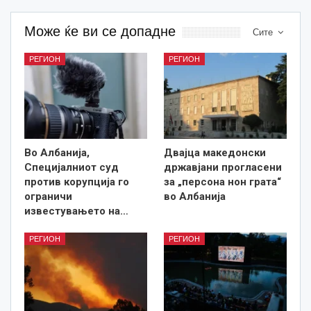
Може ќе ви се допадне
Сите
РЕГИОН
РЕГИОН
Во Албанија,
Двајца македонски
Специјалниот суд
државјани прогласени
против корупција го
за „персона нон грата“
ограничи
во Албанија
известувањето на…
РЕГИОН
РЕГИОН