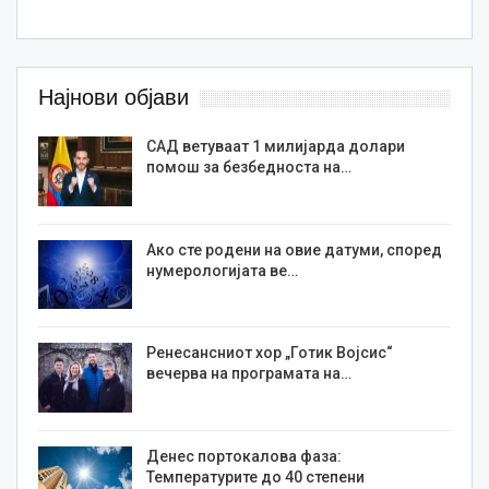
Најнови објави
САД ветуваат 1 милијарда долари
помош за безбедноста на…
Ако сте родени на овие датуми, според
нумерологијата ве…
Ренесансниот хор „Готик Војсис“
вечерва на програмата на…
Денес портокалова фаза:
Температурите до 40 степени