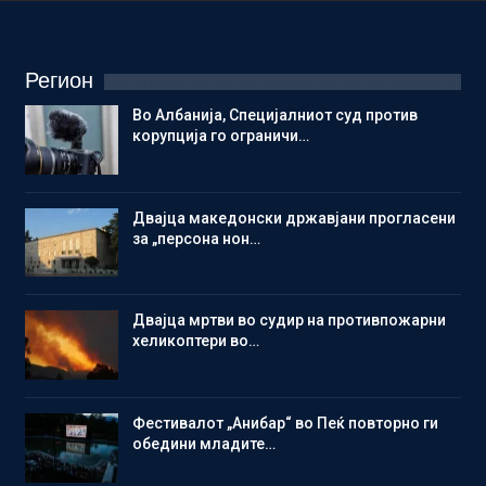
Регион
Во Албанија, Специјалниот суд против
корупција го ограничи…
Двајца македонски државјани прогласени
за „персона нон…
Двајца мртви во судир на противпожарни
хеликоптери во…
Фестивалот „Анибар“ во Пеќ повторно ги
обедини младите…