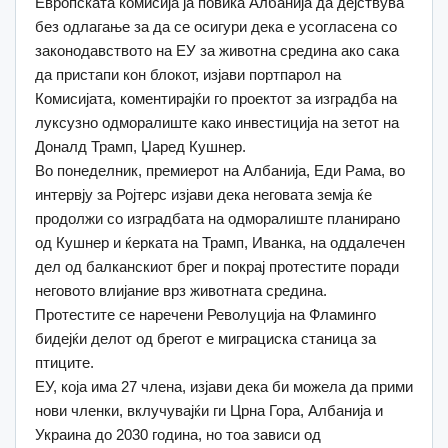
Европската комисија ја повика Албанија да дејствува
без одлагање за да се осигури дека е усогласена со
законодавството на ЕУ за животна средина ако сака
да пристапи кон блокот, изјави портпарол на
Комисијата, коментирајќи го проектот за изградба на
луксузно одморалиште како инвестиција на зетот на
Доналд Трамп, Џаред Кушнер.
Во понеделник, премиерот на Албанија, Еди Рама, во
интервју за Ројтерс изјави дека неговата земја ќе
продолжи со изградбата на одморалиште планирано
од Кушнер и ќерката на Трамп, Иванка, на оддалечен
дел од балканскиот брег и покрај протестите поради
неговото влијание врз животната средина.
Протестите се наречени Револуција на Фламинго
бидејќи делот од брегот е миграциска станица за
птиците.
ЕУ, која има 27 члена, изјави дека би можела да прими
нови членки, вклучувајќи ги Црна Гора, Албанија и
Украина до 2030 година, но тоа зависи од