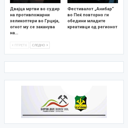
Двајца мртви во судир
Фестивалот „Анибар“
на противпожарни
во Пеќ повторно ги
хеликоптери во Грција,
обедини младите
огнот му се заканува
креативци од регионот
на…
ПТРЕТХ
СЛЕДНО