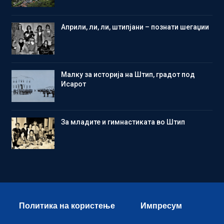
Aприли, ли, ли, штипјани – познати шегаџии
Малку за историја на Штип, градот под
Исарот
Зa младите и гимнастиката во Штип
Политика на користење
Импресум