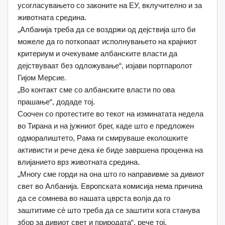
усогласувањето со законите на ЕУ, вклучително и за
животната средина.
„Албанија треба да се воздржи од дејствија што би
можеле да го поткопаат исполнувањето на крајниот
критериум и очекуваме албанските власти да
дејствуваат без одложување“, изјави портпаролот
Гијом Мерсие.
„Во контакт сме со албанските власти по ова
прашање“, додаде тој.
Соочен со протестите во текот на изминатата недела
во Тирана и на јужниот брег, каде што е предложен
одморалиштето, Рама ги смируваше еколошките
активисти и рече дека ќе биде завршена проценка на
влијанието врз животната средина.
„Многу сме горди на она што го направивме за дивиот
свет во Албанија. Европската комисија нема причина
да се сомнева во нашата цврста волја да го
заштитиме сè што треба да се заштити кога станува
збор за дивиот свет и природата“, рече тој.