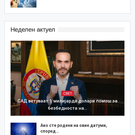
Неделен актуел
СВЕТ
САД ветуваат 1 милијарда долари помош за
безбедноста на…
Ако сте родени на овие датуми,
според…