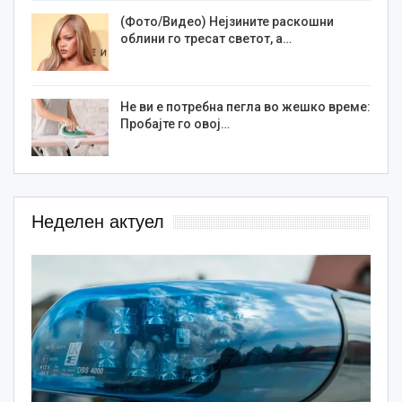
(Фото/Видео) Нејзините раскошни
облини го тресат светот, а…
Не ви е потребна пегла во жешко време:
Пробајте го овој…
Неделен актуел