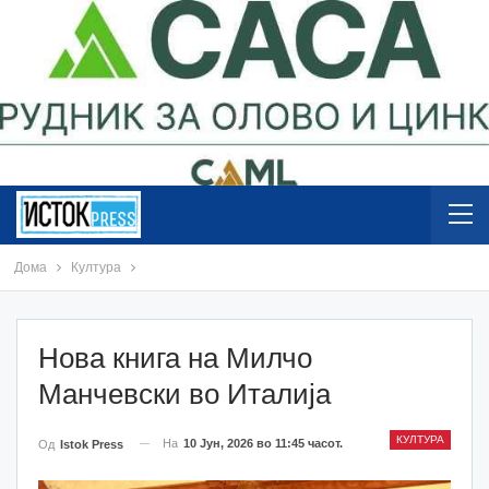
Дома
Култура
Нова книга на Милчо
Манчевски во Италија
КУЛТУРА
На
10 Јун, 2026 во 11:45 часот.
Од
Istok Press