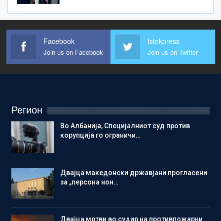
Facebook
Istokpress
Join us on Facebook
Join us on Twitter
Регион
Во Албанија, Специјалниот суд против
корупција го ограничи…
Двајца македонски државјани прогласени
за „персона нон…
Двајца мртви во судир на противпожарни