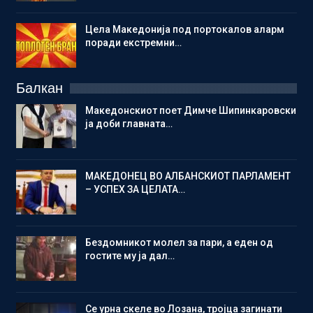
Цела Македонија под портокалов аларм
поради екстремни…
Балкан
Македонскиот поет Димче Шипинкаровски
ја доби главната…
МАКЕДОНЕЦ ВО АЛБАНСКИОТ ПАРЛАМЕНТ
– УСПЕХ ЗА ЦЕЛАТА…
Бездомникот молел за пари, а еден од
гостите му ја дал…
Се урна скеле во Лозана, тројца загинати