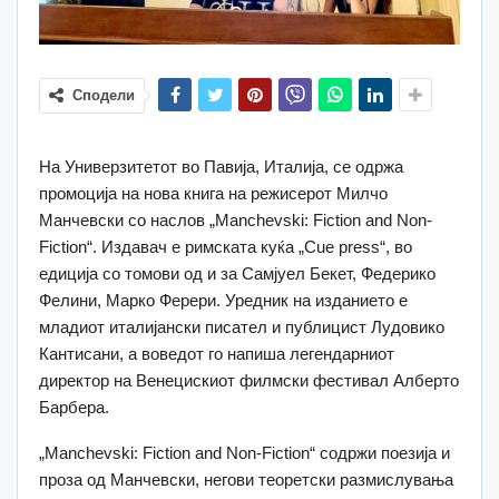
Сподели
На Универзитетот во Павија, Италија, се одржа
промоција на нова книга на режисерот Милчо
Манчевски со наслов „Manchevski: Fiction and Non-
Fiction“. Издавач е римската куќа „Cue press“, во
едиција со томови од и за Самјуел Бекет, Федерико
Фелини, Марко Ферери. Уредник на изданието е
младиот италијански писател и публицист Лудовико
Кантисани, а воведот го напиша легендарниот
директор на Венецискиот филмски фестивал Алберто
Барбера.
„Manchevski: Fiction and Non-Fiction“ содржи поезија и
проза од Манчевски, негови теоретски размислувања