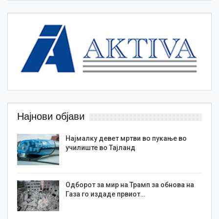
Најнови објави
Најмалку девет мртви во пукање во
училиште во Тајланд
Одборот за мир на Трамп за обнова на
Газа го издаде првиот…