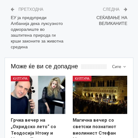
ПРЕТХОДНА
СЛЕДНА
ЕУ ја предупреди
СЕЌАВАЊЕ НА
Албанија дека луксузното
ВЕЛИКАНИТЕ
одморалиште во
заштитена природа ги
крши законите за животна
средина
Може ќе ви се допадне
Сите
КУЛТУРА
КУЛТУРА
Грчка вечер на
Магична вечер со
„Охридско лето“ со
светски познатиот
Теодосија Нтоку и
виолинист Стефан