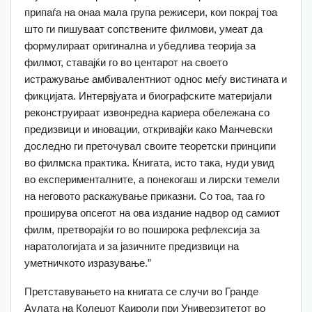
припаѓа на онаа мала група режисери, кои покрај тоа
што ги пишуваат сопствените филмови, умеат да
формулираат оригинална и убедлива теорија за
филмот, ставајќи го во центарот на своето
истражување амбивалентниот однос меѓу вистината и
фикцијата. Интервјуата и биографските материјали
реконструираат извонредна кариера обележана со
предизвици и иновации, откривајќи како Манчевски
доследно ги преточувал своите теоретски принципи
во филмска практика. Книгата, исто така, нуди увид
во експерименталните, а понекогаш и лирски темели
на неговото раскажување приказни. Со тоа, таа го
проширува опсегот на ова издание надвор од самиот
филм, претворајќи го во поширока рефлексија за
наратологијата и за јазичните предизвици на
уметничкото изразување.”
Претставувањето на книгата се случи во Гранде
Аулата на Колеџот Каироли при Универзитетот во