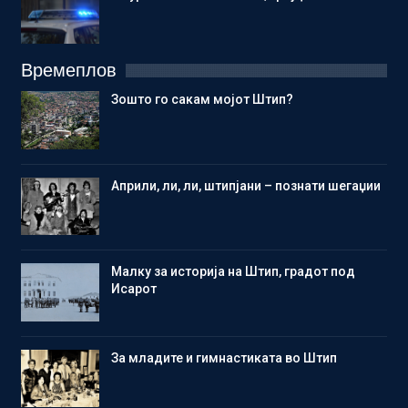
Времеплов
Зошто го сакам мојот Штип?
Aприли, ли, ли, штипјани – познати шегаџии
Малку за историја на Штип, градот под
Исарот
Зa младите и гимнастиката во Штип