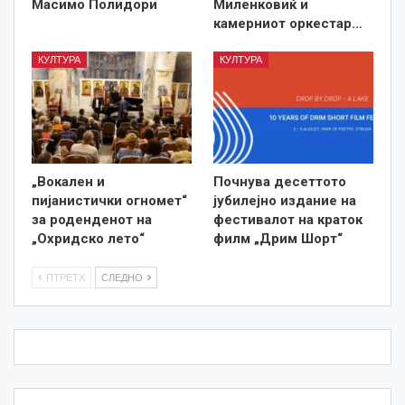
Масимо Полидори
Миленковиќ и
камерниот оркестар…
КУЛТУРА
КУЛТУРА
„Вокален и
Почнува десеттото
пијанистички огномет“
јубилејно издание на
за роденденот на
фестивалот на краток
„Охридско лето“
филм „Дрим Шорт“
ПТРЕТХ
СЛЕДНО