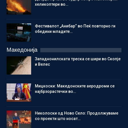
хеликоптери во…
Фестивалот „Анибар“ во Пеќ повторно ги
обедини младите…
Македонија
Западнонилската треска се шири во Скопје
и Велес
Мицкоски: Македонските аеродроми се
најбрзорастечки во…
Николоски од Ново Село: Продолжуваме
со проекти што носат…