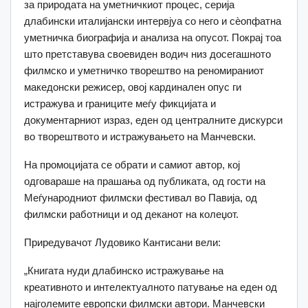
за природата на уметничкиот процес, серија
длабински италијански интервјуа со него и сѐопфатна
уметничка биографија и анализа на опусот. Покрај тоа
што претставува своевиден водич низ досегашното
филмско и уметничко творештво на реномираниот
македонски режисер, овој кардинален опус ги
истражува и границите меѓу фикцијата и
документарниот израз, еден од централните дискурси
во творештвото и истражувањето на Манчевски.
На промоцијата се обрати и самиот автор, кој
одговараше на прашања од публиката, од гости на
Меѓународниот филмски фестивал во Павија, од
филмски работници и од деканот на колеџот.
Приредувачот Лудовико Кантисани вели:
„Книгата нуди длабинско истражување на
креативното и интелектуалното патување на еден од
најголемите европски филмски автори. Манчевски