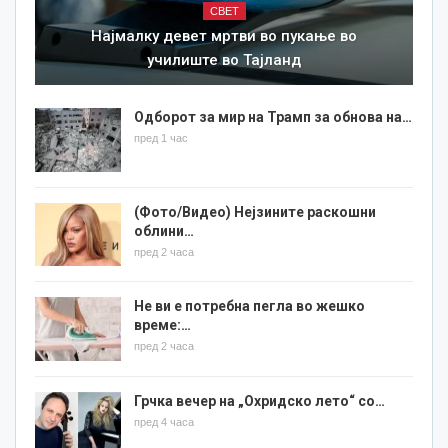
СВЕТ
Најмалку девет мртви во пукање во
училиште во Тајланд
Одборот за мир на Трамп за обнова на…
пред 1 час
(Фото/Видео) Нејзините раскошни
облини…
пред 2 часа
Не ви е потребна пегла во жешко
време:…
пред 2 часа
Грчка вечер на „Охридско лето“ со…
пред 4 часа