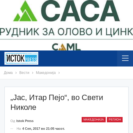
Дома
Вести
Македонија
„Јас, Итар Пејо“, во Свети
Николе
МАКЕДОНИЈА
РЕГИОН
Од
Istok Press
На
4 Сеп, 2017 во 21:05 часот.