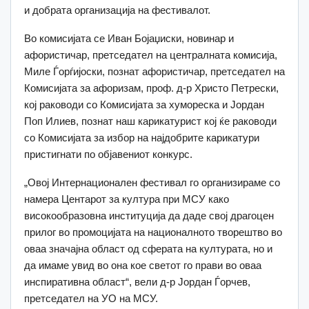
и добрата организација на фестивалот.
Во комисијата се Иван Бојаџиски, новинар и
афористичар, претседател на централната комисија,
Миле Ѓорѓијоски, познат афористичар, претседател на
Комисијата за афоризам, проф. д-р Христо Петрески,
кој раководи со Комисијата за хумореска и Јордан
Поп Илиев, познат наш карикатурист кој ќе раководи
со Комисијата за избор на најдобрите карикатури
пристигнати по објавениот конкурс.
„Овој Интернационален фестивал го организираме со
намера Центарот за култура при МСУ како
високообразовна институција да даде свој драгоцен
прилог во промоцијата на националното творештво во
оваа значајна област од сферата на културата, но и
да имаме увид во она кое светот го прави во оваа
инспиративна област“, вели д-р Јордан Ѓорчев,
претседател на УО на МСУ.