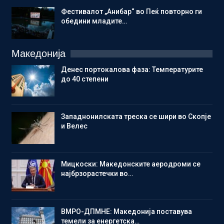
Фестивалот „Анибар“ во Пеќ повторно ги
обедини младите…
Македонија
Денес портокалова фаза: Температурите
до 40 степени
Западнонилската треска се шири во Скопје
и Велес
Мицкоски: Македонските аеродроми се
најбрзорастечки во…
ВМРО-ДПМНЕ: Македонија поставува
темели за енергетска…