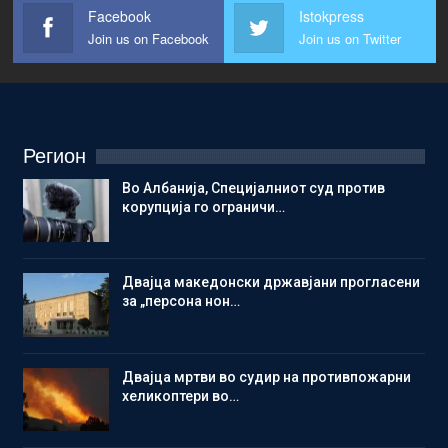
Facebook
Istokpress
Join us on Facebook
Join us on Twitter
Регион
Во Албанија, Специјалниот суд против
корупција го ограничи…
Двајца македонски државјани прогласени
за „персона нон…
Двајца мртви во судир на противпожарни
хеликоптери во…