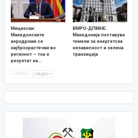
Мицкоски:
ВМРО-ДПМНЕ:
Македонските
Македонија поставува
аеродроми се
темели за енергетска
најбрзорастечки во
независност и зелена
регионот – тоа е
транзиција
резултат на…
ПТРЕТХ
СЛЕДНО