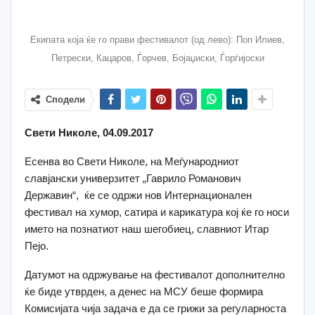
Екипата која ќе го прави фестивалот (од лево): Поп Илиев,
Петрески, Кацаров, Ѓорчев, Бојаџиски, Ѓорѓијоски
Сподели
Свети Николе, 04.09.2017
Есенва во Свети Николе, на Меѓународниот
славјански универзитет „Гаврило Романович
Державин“, ќе се одржи нов Интернационален
фестивал на хумор, сатира и карикатура кој ќе го носи
името на познатиот наш шегобиец, славниот Итар
Пејо.
Датумот на одржување на фестивалот дополнително
ќе биде утврден, а денес на МСУ беше формира
Комисијата чија задача е да се грижи за регуларноста