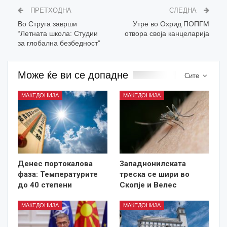
ПРЕТХОДНА
СЛЕДНА
Во Струга заврши
Утре во Охрид ПОПГМ
“Летната школа: Студии
отвора своја канцеларија
за глобална безбедност”
Може ќе ви се допадне
Сите
МАКЕДОНИЈА
МАКЕДОНИЈА
Денес портокалова
Западнонилската
фаза: Температурите
треска се шири во
до 40 степени
Скопје и Велес
МАКЕДОНИЈА
МАКЕДОНИЈА