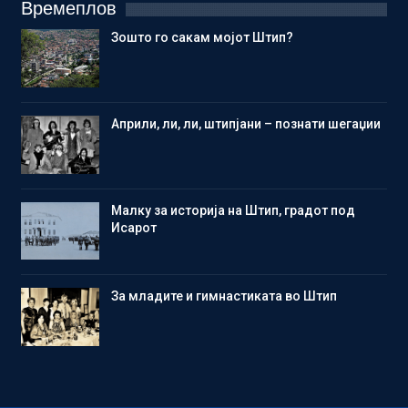
Времеплов
Зошто го сакам мојот Штип?
Aприли, ли, ли, штипјани – познати шегаџии
Малку за историја на Штип, градот под
Исарот
Зa младите и гимнастиката во Штип