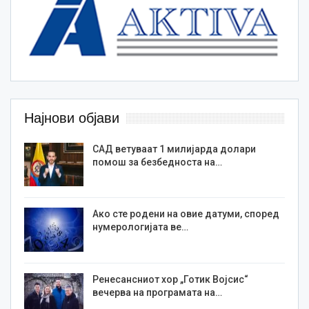
Најнови објави
САД ветуваат 1 милијарда долари
помош за безбедноста на…
Ако сте родени на овие датуми, според
нумерологијата ве…
Ренесансниот хор „Готик Војсис“
вечерва на програмата на…