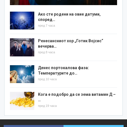
Ако сте родени на овие датуми,
според…
пред 7 часа
Ренесансниот хор „Готик Војсис“
вечерва…
пред 8 часа
Денес портокалова фаза:
Температурите до…
пред 10 часа
Кога е подобро да се зема витамин Д –
…
пред 19 часа