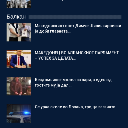
Балкан
Македонскиот поет Димче Шипинкаровски
ја доби главната…
МАКЕДОНЕЦ ВО АЛБАНСКИОТ ПАРЛАМЕНТ
– УСПЕХ ЗА ЦЕЛАТА…
Бездомникот молел за пари, а еден од
гостите му ја дал…
Се урна скеле во Лозана, тројца загинати