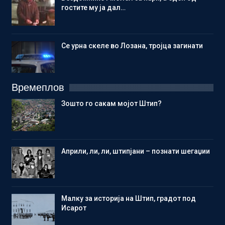
гостите му ја дал…
Се урна скеле во Лозана, тројца загинати
Времеплов
Зошто го сакам мојот Штип?
Aприли, ли, ли, штипјани – познати шегаџии
Малку за историја на Штип, градот под
Исарот