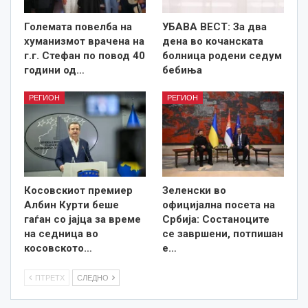
Големата повелба на
УБАВА ВЕСТ: За два
хуманизмот врачена на
дена во кочанската
г.г. Стефан по повод 40
болница родени седум
години од…
бебиња
РЕГИОН
РЕГИОН
Косовскиот премиер
Зеленски во
Албин Курти беше
официјална посета на
гаѓан со јајца за време
Србија: Состаноците
на седница во
се завршени, потпишан
косовското…
е…
ПТРЕТХ
СЛЕДНО