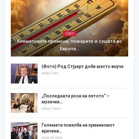
СВЕТ
Климатските промени, пожарите и сушата во
Европа…
(Фото) Род Стјуарт доби шесто внуче
пред 1 час
„Последната роза на летото“ –
музички…
пред 2 часа
Големата повелба на хуманизмот
врачена…
пред 14 часа