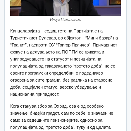
Илија Николовски
Канцеларијата – седиштето на Партијата е на
Туристичкиот Булевар, во објектот – “Мини базар” на
“Гранит”, наспроти ОУ “Григор Прличев”. Примарниот
фокус на делувањето на ПОПГМ се грижата и
унапредувањето на статусот и позицијата на
полулацијата од такавиканото “третото доба”, но со
своите програмски определбни, е подеднакво
отворена за сите граѓани, без разлика на старосно
доба, социјален статус, верско убедување и
национална припадност.
Кога станува збор за Охрид, ова е од особено
значење, бидејќи градот, сам по себе, е значаен не
само за овдешните пензионерите, односно за
полулацијата од “третото доба”, туку и од целата