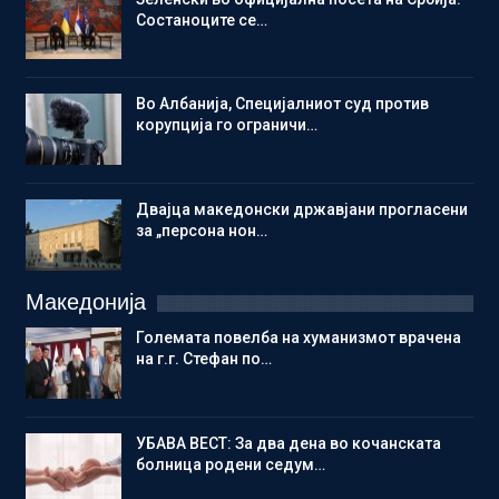
Состаноците се…
Во Албанија, Специјалниот суд против
корупција го ограничи…
Двајца македонски државјани прогласени
за „персона нон…
Македонија
Големата повелба на хуманизмот врачена
на г.г. Стефан по…
УБАВА ВЕСТ: За два дена во кочанската
болница родени седум…