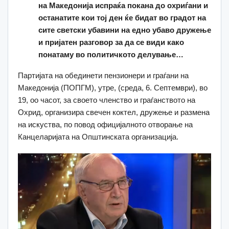
на Македонија испраќа покана до охриѓани и
останатите кои тој ден ќе бидат во градот на
сите светски убавини на едно убаво дружење
и пријатен разговор за да се види како
понатаму во политичкото делување…
Партијата на обединети пензионери и граѓани на
Македонија (ПОПГМ), утре, (среда, 6. Септември), во
19, оо часот, за своето членство и граѓанството на
Охрид, организира свечен коктел, дружење и размена
на искуства, по повод официјалното отворање на
Канцеларијата на Општинската организација.