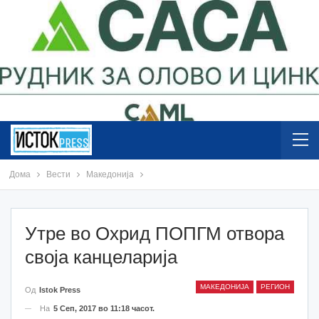
Дома
Вести
Македонија
Утре во Охрид ПОПГМ отвора
своја канцеларија
МАКЕДОНИЈА
РЕГИОН
Од
Istok Press
На
5 Сеп, 2017 во 11:18 часот.