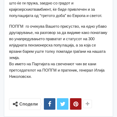
што ќе ги пружа, заедно со градот и
крајезерскиотвамбиент, ќе биде привлечен и за
популацијата од “третото доба” во Европа и светот.
ПОПГМ го очекува Вашето присуство, на едно убаво
другарување, на разговор за да видиме како понатаму
во унапредувањето праватат и статусот на 300
илјадната пензионерска популација, а за која се
врзани барем уште толку помлади граѓани на нашата
земја.
Во името на Партијата на свечениот чин ве кани
претседателот на ПОПГМ и пратеник, генерал Илија
Николовски.
Сподели