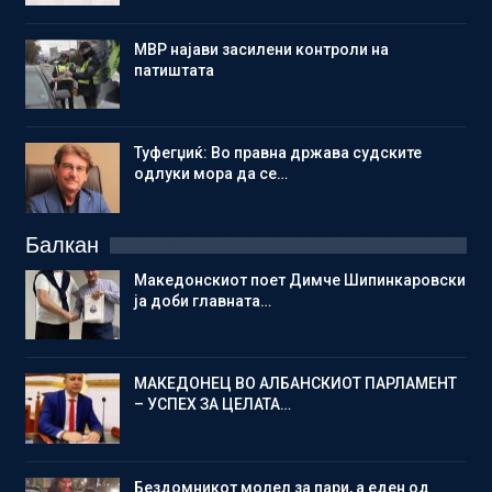
МВР најави засилени контроли на
патиштата
Туфегџиќ: Во правна држава судските
одлуки мора да се…
Балкан
Македонскиот поет Димче Шипинкаровски
ја доби главната…
МАКЕДОНЕЦ ВО АЛБАНСКИОТ ПАРЛАМЕНТ
– УСПЕХ ЗА ЦЕЛАТА…
Бездомникот молел за пари, а еден од