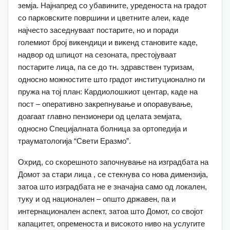
земја. Најнапред со убавините, уреденоста на градот
со парковските површини и цветните алеи, каде
најчесто заседнуваат постарите, но и поради
големиот број викендици и викенд становите каде,
надвор од шпицот на сезоната, престојуваат
постарите лица, па се до тн. здравствен туризам,
односно можностите што градот институционално ги
пружа на тој план: Кардиолошкиот центар, каде на
пост – оперативно закрепнување и опоравување,
доагаат главно пензионери од целата земјата,
односно Специјалната болница за ортопедија и
трауматологија “Свети Еразмо”.
Охрид, со скорешното започнување на изградбата на
Домот за стари лица , се стекнува со нова димензија,
затоа што изградбата не е значајна само од локален,
туку и од национален – општо државен, па и
интернационален аспект, затоа што Домот, со својот
капацитет, опременоста и високото ниво на услугите