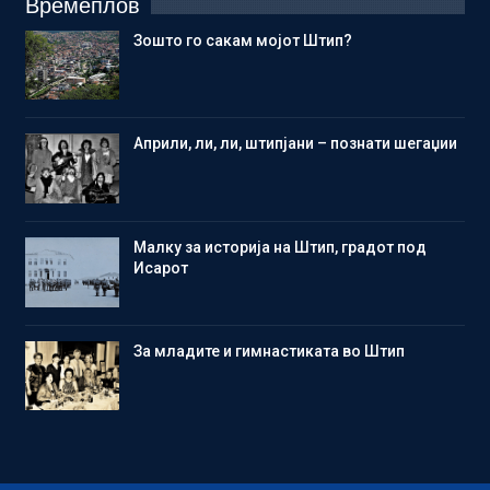
Времеплов
Зошто го сакам мојот Штип?
Aприли, ли, ли, штипјани – познати шегаџии
Малку за историја на Штип, градот под
Исарот
Зa младите и гимнастиката во Штип