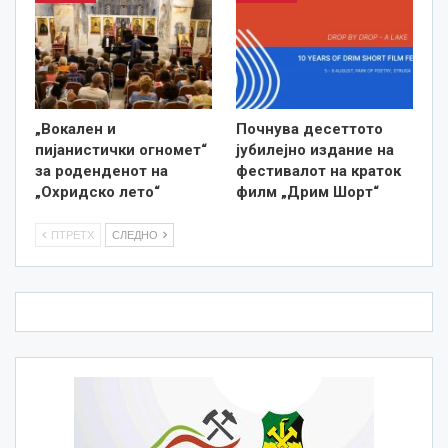
„Вокален и
Почнува десеттото
пијанистички огномет“
јубилејно издание на
за роденденот на
фестивалот на краток
„Охридско лето“
филм „Дрим Шорт“
ПТРЕТХ
СЛЕДНО