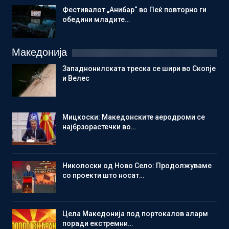
Фестивалот „Анибар“ во Пеќ повторно ги
обедини младите…
Македонија
Западнонилската треска се шири во Скопје
и Велес
Мицкоски: Македонските аеродроми се
најбрзорастечки во…
Николоски од Ново Село: Продолжуваме
со проекти што носат…
Цела Македонија под портокалов аларм
поради екстремни…