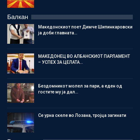
Балкан
Македонскиот поет Димче Шипинкаровски
ја доби главната…
МАКЕДОНЕЦ ВО АЛБАНСКИОТ ПАРЛАМЕНТ
– УСПЕХ ЗА ЦЕЛАТА…
Бездомникот молел за пари, а еден од
гостите му ја дал…
Се урна скеле во Лозана, тројца загинати