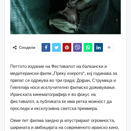
Сподели
Петтото издание на Фестивалот на балкански и
медитерански филм „Преку езерото“, кој годинава за
првпат се одржува во три града: Дојран, Струмица и
Гевгелија носи исклучително филмско доживување.
Иранската кинематографија е во фокус на
фестивалот, а публиката ќе има ретка можност да
проследи и ексклузивна светска премиера.
Овие пет филма заедно ја илустрираат огромноста,
ширината и амбицијата на современото иранско кино,