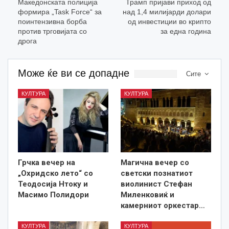
Македонската полиција
Трамп пријави приход од
формира „Task Force“ за
над 1,4 милијарди долари
поинтензивна борба
од инвестиции во крипто
против трговијата со
за една година
дрога
Може ќе ви се допадне
Сите
КУЛТУРА
КУЛТУРА
Грчка вечер на
Магична вечер со
„Охридско лето“ со
светски познатиот
Теодосија Нтоку и
виолинист Стефан
Масимо Полидори
Миленковиќ и
камерниот оркестар…
КУЛТУРА
КУЛТУРА