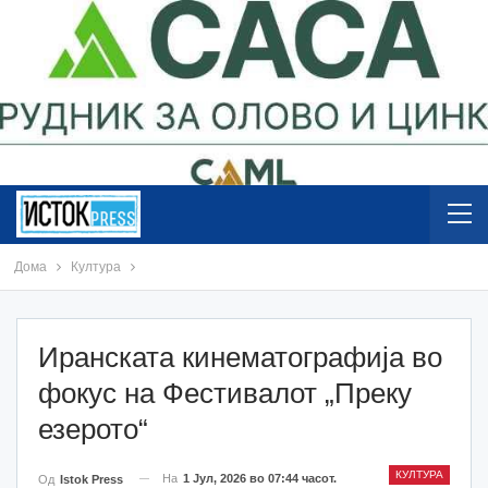
Дома
Култура
Иранската кинематографија во
фокус на Фестивалот „Преку
езерото“
КУЛТУРА
На
1 Јул, 2026 во 07:44 часот.
Од
Istok Press