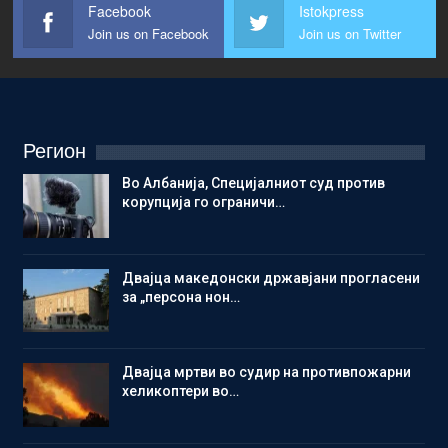
Facebook
Istokpress
Join us on Facebook
Join us on Twitter
Регион
Во Албанија, Специјалниот суд против
корупција го ограничи…
Двајца македонски државјани прогласени
за „персона нон…
Двајца мртви во судир на противпожарни
хеликоптери во…