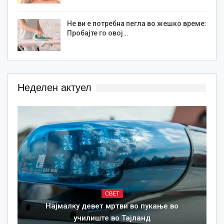
Не ви е потребна пегла во жешко време:
Пробајте го овој…
Неделен актуел
СВЕТ
Најмалку девет мртви во пукање во
училиште во Тајланд