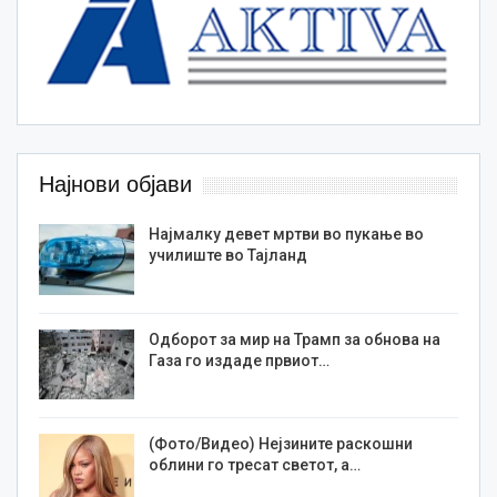
Најнови објави
Најмалку девет мртви во пукање во
училиште во Тајланд
Одборот за мир на Трамп за обнова на
Газа го издаде првиот…
(Фото/Видео) Нејзините раскошни
облини го тресат светот, а…