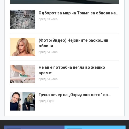
Одборот за мир на Трамп за обнова на…
пред 23 часа
(Фото/Видео) Нејзините раскошни
облини…
пред 23 часа
Не ви е потребна пегла во жешко
време:…
пред 23 часа
Грчка вечер на „Охридско лето“ со…
пред 1 ден