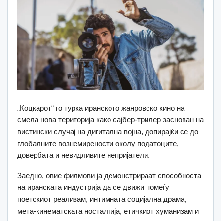
„Коцкарот“ го турка иранското жанровско кино на
смела нова територија како сајбер-трилер заснован на
вистински случај на дигитална војна, допирајќи се до
глобалните вознемирености околу податоците,
довербата и невидливите непријатели.
Заедно, овие филмови ја демонстрираат способноста
на иранската индустрија да се движи помеѓу
поетскиот реализам, интимната социјална драма,
мета-кинематската носталгија, етичкиот хуманизам и