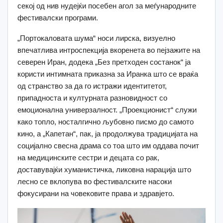
секој од нив нудејќи посебен агол за меѓународните
фестивалски програми.
„Портокаловата шума“ носи лирска, визуелно
впечатлива интроспекција вкоренета во пејзажите на
северен Иран, додека „Без претходен состанок“ ја
користи интимната приказна за Иранка што се враќа
од странство за да го истражи идентитетот,
припадноста и културната разновидност со
емоционална универзалност. „Проекционист“ служи
како топло, носталгично љубовно писмо до самото
кино, а „Капетан“, пак, ја продолжува традицијата на
социјално свесна драма со тоа што им оддава почит
на медицинските сестри и децата со рак,
доставувајќи хуманистичка, ликовна нарација што
лесно се вклопува во фестивалските насоки
фокусирани на човековите права и здравјето.