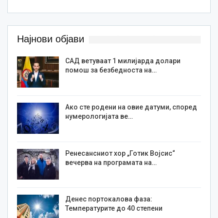
Најнови објави
САД ветуваат 1 милијарда долари
помош за безбедноста на…
Ако сте родени на овие датуми, според
нумерологијата ве…
Ренесансниот хор „Готик Војсис“
вечерва на програмата на…
Денес портокалова фаза:
Температурите до 40 степени