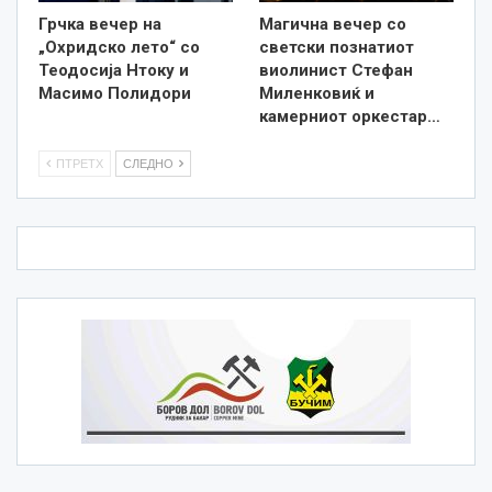
Грчка вечер на
Магична вечер со
„Охридско лето“ со
светски познатиот
Теодосија Нтоку и
виолинист Стефан
Масимо Полидори
Миленковиќ и
камерниот оркестар…
ПТРЕТХ
СЛЕДНО