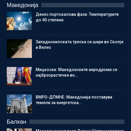
Македонија
Денес портокалова фаза: Температурите
до 40 степени
Западнонилската треска се шири во Скопје
и Велес
Мицкоски: Македонските аеродроми се
најбрзорастечки во…
ВМРО-ДПМНЕ: Македонија поставува
темели за енергетска…
Балкан
Македонскиот поет Димче Шипинкаровски