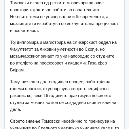
Томовски е еден од ретките мозаичари на овие
простори кој активно работи во оваа техника.
Неговите теми се универзални и безвременски, а
мозаиците ги изработува со исклучителна прецизност
и посветеност.
Тој дипломира и магистрира на сликарскиот оддел на
Факултетот за ликовни уметности во Скопје, но
мозаичарскиот занает го учи напоредно со студиите
во ателјето на професорот и академик Газанфер
Бајрам.
Таму, низ еден долгогодишен процес, работејќи на
големи проекти, го усовршува својот специфичен
ракопис кој веќе 16 години го практикува во своето
студио за мозаик во кое се создадени овие мозаични
дела.
Своето знаење Томовски несебично го пренесува на
учениците во Средното уметничко училиште каде што