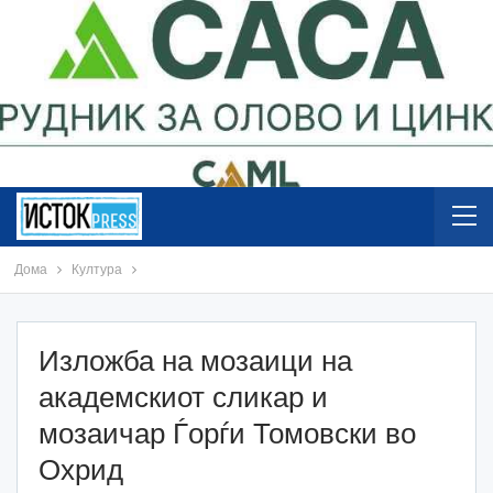
Дома
Култура
Изложба на мозаици на
академскиот сликар и
мозаичар Ѓорѓи Томовски во
Охрид