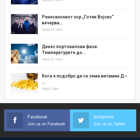
Ренесансниот хор „Готик Војсис“
вечерва…
пред 13 часа
Денес портокалова фаза:
Температурите до…
пред 15 часа
Кога е подобро да се зема витамин Д –
…
пред 1 ден
Facebook
Istokpress
Join us on Facebook
Join us on Twitter