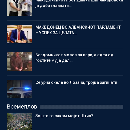
ја доби главната…
МАКЕДОНЕЦ ВО АЛБАНСКИОТ ПАРЛАМЕНТ
– УСПЕХ ЗА ЦЕЛАТА…
Бездомникот молел за пари, а еден од
гостите му ја дал…
Се урна скеле во Лозана, тројца загинати
Времеплов
Зошто го сакам мојот Штип?