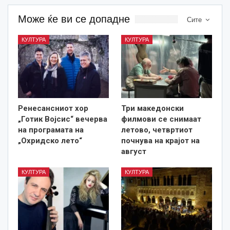
Може ќе ви се допадне
Сите
КУЛТУРА
КУЛТУРА
Ренесансниот хор
Три македонски
„Готик Војсис“ вечерва
филмови се снимаат
на програмата на
летово, четвртиот
„Охридско лето“
почнува на крајот на
август
КУЛТУРА
КУЛТУРА