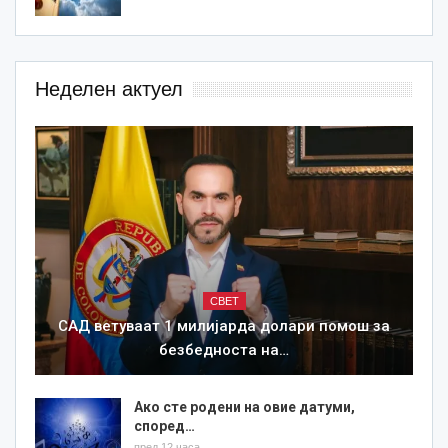
Неделен актуел
СВЕТ
САД ветуваат 1 милијарда долари помош за
безбедноста на…
Ако сте родени на овие датуми,
според…
пред 12 часа