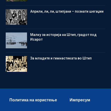
Aприли, ли, ли, штипјани – познати шегаџии
Малку за историја на Штип, градот под
Исарот
Зa младите и гимнастиката во Штип
Политика на користење
Импресум