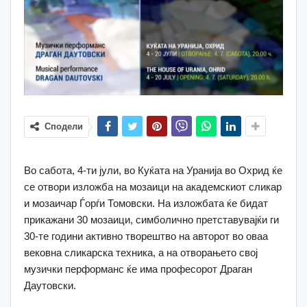
Сподели
Во сабота, 4-ти јули, во Куќата на Уранија во Охрид ќе
се отвори изложба на мозаици на академскиот сликар
и мозаичар Ѓорѓи Томовски. На изложбата ќе бидат
прикажани 30 мозаици, симболично претставувајќи ги
30-те години активно творештво на авторот во оваа
вековна сликарска техника, a на отворањето свој
музички перформанс ќе има професорот Драган
Даутовски.