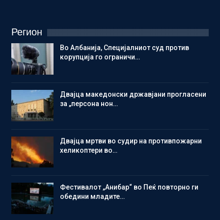
Регион
Во Албанија, Специјалниот суд против
корупција го ограничи…
Двајца македонски државјани прогласени
за „персона нон…
Двајца мртви во судир на противпожарни
хеликоптери во…
Фестивалот „Анибар“ во Пеќ повторно ги
обедини младите…