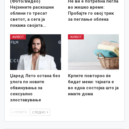
(Фото/Видео)
Не ви е потребна пегла
Нејзините раскошни
во жешко време:
облини го тресат
Пробајте го овој трик
светот, а сега ја
за пеглање облека
покажа својата…
ЖИВОТ
ЖИВОТ
Џаред Лето остана без
Крпите повторно ќе
улога по новите
бидат меки: тајната е
обвинувања за
во една состојка што ја
сексуално
имате дома
злоставување
ПТРЕТХ
СЛЕДНО