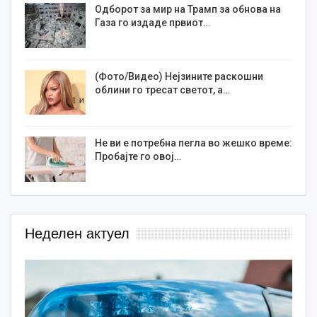
Одборот за мир на Трамп за обнова на
Газа го издаде првиот…
(Фото/Видео) Нејзините раскошни
облини го тресат светот, а…
Не ви е потребна пегла во жешко време:
Пробајте го овој…
Неделен актуел