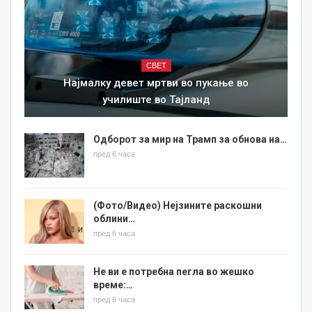
СВЕТ
Најмалку девет мртви во пукање во
училиште во Тајланд
Одборот за мир на Трамп за обнова на…
пред 6 часа
(Фото/Видео) Нејзините раскошни
облини…
пред 6 часа
Не ви е потребна пегла во жешко
време:…
пред 6 часа