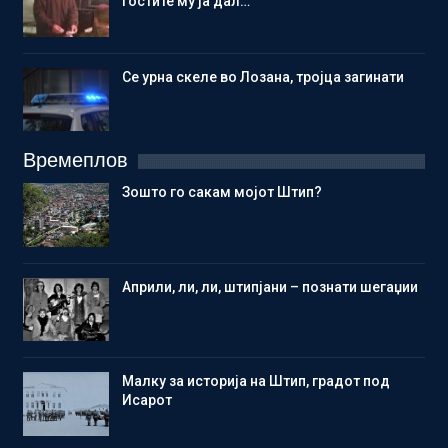
гостите му ја дал…
Се урна скеле во Лозана, тројца загинати
Времеплов
Зошто го сакам мојот Штип?
Aприли, ли, ли, штипјани – познати шегаџии
Малку за историја на Штип, градот под
Исарот