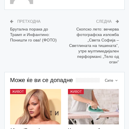
ПРЕТХОДНА
СЛЕДНА
Брутална порака до
Скопско лето: вечерва
Трамп и Инфантино:
фотографска изложба
Поништи го ова! (ФОТО)
„Света Софија –
Светлината на тишината“,
утре мултимедијален
перформанс „Тело од
оган“
Може ќе ви се допадне
Сите
ЖИВОТ
ЖИВОТ