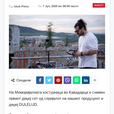
ЖИВОТ
На
7 Јул, 2026 во 08:59 часот.
Од
Istok Press
Сподели
На Меморијалната костурница во Кавадарци е снимен
првиот диџеј сет од серијалот на нашиот продуцент и
диџеј DULELUD.