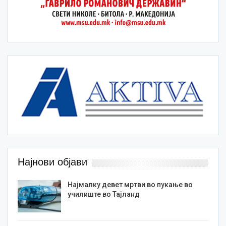
Најнови објави
Најмалку девет мртви во пукање во
училиште во Тајланд