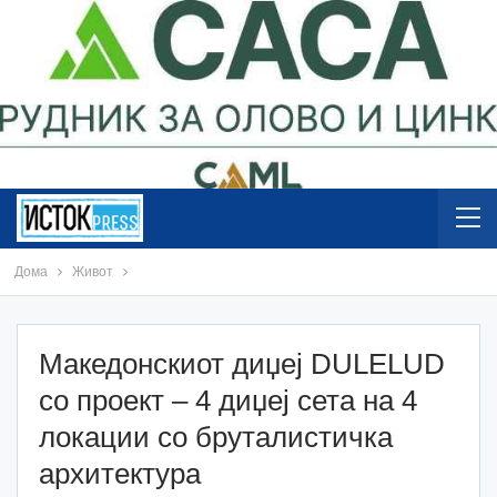
Дома
Живот
Македонскиот диџеј DULELUD
со проект – 4 диџеј сета на 4
локации со бруталистичка
архитектура