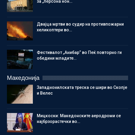
за „персона нон…
Двајца мртви во судир на противпожарни
хеликоптери во…
Фестивалот „Анибар“ во Пеќ повторно ги
обедини младите…
Македонија
Западнонилската треска се шири во Скопје
и Велес
Мицкоски: Македонските аеродроми се
најбрзорастечки во…