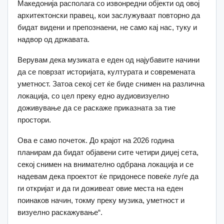
Македонија располага со извонредни објекти од овој
архитектонски правец, кои заслужуваат повторно да
бидат видени и препознаени, не само кај нас, туку и
надвор од државата.
Верувам дека музиката е еден од најубавите начини
да се поврзат историјата, културата и современата
уметност. Затоа секој сет ќе биде снимен на различна
локација, со цел преку едно аудиовизуелно
доживување да се раскаже приказната за тие
простори.
Ова е само почеток. До крајот на 2026 година
планирам да бидат објавени сите четири диџеј сета,
секој снимен на внимателно одбрана локација и се
надевам дека проектот ќе придонесе повеќе луѓе да
ги откријат и да ги доживеат овие места на еден
поинаков начин, токму преку музика, уметност и
визуелно раскажување“.