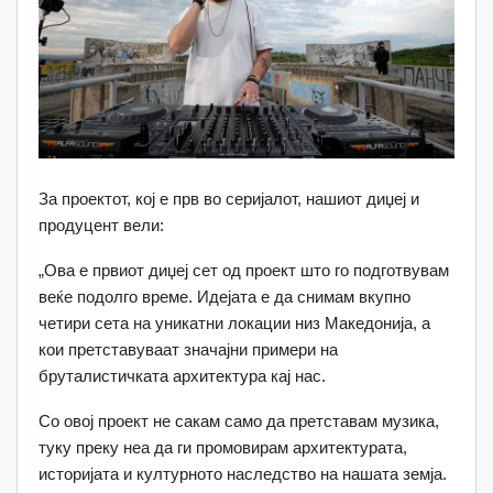
За проектот, кој е прв во серијалот, нашиот диџеј и
продуцент вели:
„Ова е првиот диџеј сет од проект што го подготвувам
веќе подолго време. Идејата е да снимам вкупно
четири сета на уникатни локации низ Македонија, а
кои претставуваат значајни примери на
бруталистичката архитектура кај нас.
Со овој проект не сакам само да претставам музика,
туку преку неа да ги промовирам архитектурата,
историјата и културното наследство на нашата земја.