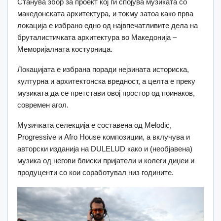
Станува збор за проект кој ги спојува музиката со
македонската архитектура, и токму затоа како прва
локација е избрано едно од највпечатливите дела на
бруталистичката архитектура во Македонија –
Меморијалната костурница.
Локацијата е избрана поради нејзината историска,
културна и архитектонска вредност, а целта е преку
музиката да се претстави овој простор од поинаков,
современ агол.
Музичката селекција е составена од Melodic,
Progressive и Afro House композиции, а вклучува и
авторски изданија на DULELUD како и (необјавена)
музика од негови блиски пријатели и колеги диџеи и
продуценти со кои соработувал низ годините.