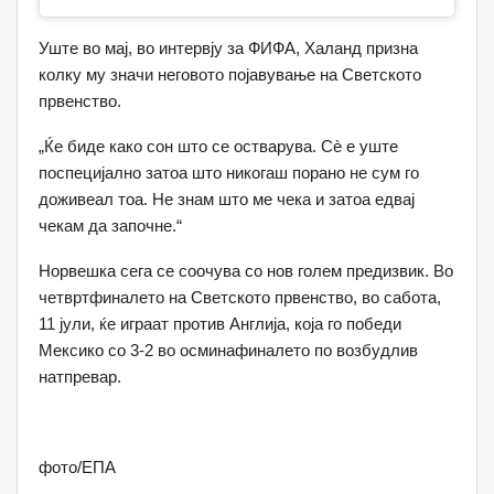
Уште во мај, во интервју за ФИФА, Халанд призна
колку му значи неговото појавување на Светското
првенство.
„Ќе биде како сон што се остварува. Сè е уште
поспецијално затоа што никогаш порано не сум го
доживеал тоа. Не знам што ме чека и затоа едвај
чекам да започне.“
Норвешка сега се соочува со нов голем предизвик. Во
четвртфиналето на Светското првенство, во сабота,
11 јули, ќе играат против Англија, која го победи
Мексико со 3-2 во осминафиналето по возбудлив
натпревар.
фото/ЕПА