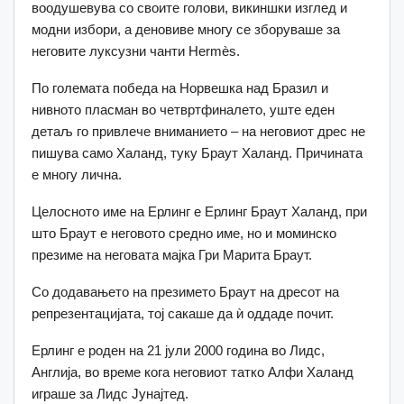
воодушевува со своите голови, викиншки изглед и
модни избори, а деновиве многу се зборуваше за
неговите луксузни чанти Hermès.
По големата победа на Норвешка над Бразил и
нивното пласман во четвртфиналето, уште еден
детаљ го привлече вниманието – на неговиот дрес не
пишува само Халанд, туку Браут Халанд. Причината
е многу лична.
Целосното име на Ерлинг е Ерлинг Браут Халанд, при
што Браут е неговото средно име, но и моминско
презиме на неговата мајка Гри Марита Браут.
Со додавањето на презимето Браут на дресот на
репрезентацијата, тој сакаше да ѝ оддаде почит.
Ерлинг е роден на 21 јули 2000 година во Лидс,
Англија, во време кога неговиот татко Алфи Халанд
играше за Лидс Јунајтед.