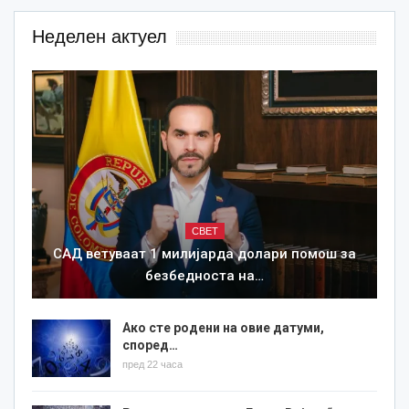
Неделен актуел
СВЕТ
САД ветуваат 1 милијарда долари помош за
безбедноста на…
Ако сте родени на овие датуми,
според…
пред 22 часа