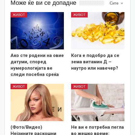
Може ќе ви се допадне
Сите
ЖИВОТ
ЖИВОТ
Ако сте родени на овие
Кога е подобро да се
датуми, според
зема витамин Д –
нумерологијата ве
наутро или навечер?
следи посебна среќа
ЖИВОТ
ЖИВОТ
(Фото/Видео)
Не ви е потребна пегла
Нејзините раскошни
во жешко време: