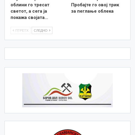
облини го тресат
Пробајте го овој трик
светот, а сега ја
за пеглање облека
покажа својата…
ПТРЕТХ
СЛЕДНО