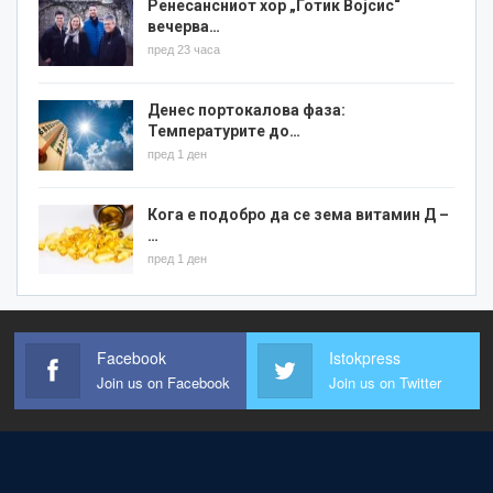
Ренесансниот хор „Готик Војсис“
вечерва…
пред 23 часа
Денес портокалова фаза:
Температурите до…
пред 1 ден
Кога е подобро да се зема витамин Д –
…
пред 1 ден
Facebook
Istokpress
Join us on Facebook
Join us on Twitter