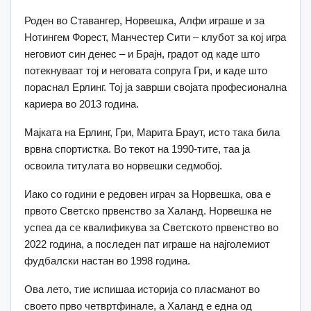
Роден во Ставангер, Норвешка, Алфи играше и за
Нотингем Форест, Манчестер Сити – клубот за кој игра
неговиот син денес – и Брајн, градот од каде што
потекнуваат тој и неговата сопруга Гри, и каде што
пораснал Ерлинг. Тој ја заврши својата професионална
кариера во 2013 година.
Мајката на Ерлинг, Гри, Марита Браут, исто така била
врвна спортистка. Во текот на 1990-тите, таа ја
освоила титулата во норвешки седмобој.
Иако со години е редовен играч за Норвешка, ова е
првото Светско првенство за Халанд. Норвешка не
успеа да се квалификува за Светското првенство во
2022 година, а последен пат играше на најголемиот
фудбалски настан во 1998 година.
Ова лето, тие испишаа историја со пласманот во
своето прво четвртфинале, а Халанд е една од