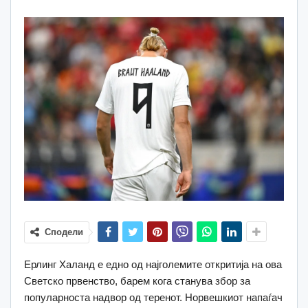
Сподели
Ерлинг Халанд е едно од најголемите откритија на ова
Светско првенство, барем кога станува збор за
популарноста надвор од теренот. Норвешкиот напаѓач