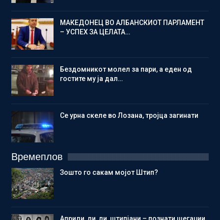
МАКЕДОНЕЦ ВО АЛБАНСКИОТ ПАРЛАМЕНТ
– УСПЕХ ЗА ЦЕЛАТА…
Бездомникот молел за пари, а еден од
гостите му ја дал…
Се урна скеле во Лозана, тројца загинати
Времеплов
Зошто го сакам мојот Штип?
Aприли, ли, ли, штипјани – познати шегаџии