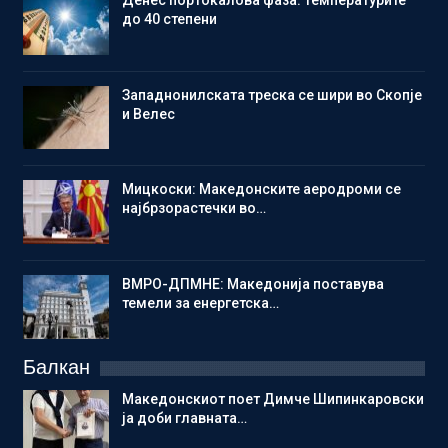
Денес портокалова фаза: Температурите
до 40 степени
Западнонилската треска се шири во Скопје
и Велес
Мицкоски: Македонските аеродроми се
најбрзорастечки во…
ВМРО-ДПМНЕ: Македонија поставува
темели за енергетска…
Балкан
Македонскиот поет Димче Шипинкаровски
ја доби главната…