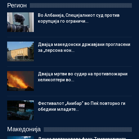
Регион
Во Албанија, Специјалниот суд против
корупција го ограничи…
Двајца македонски државјани прогласени
за „персона нон…
Двајца мртви во судир на противпожарни
хеликоптери во…
Фестивалот „Анибар“ во Пеќ повторно ги
обедини младите…
Македонија