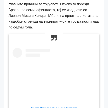
главните причини за тој успех. Откако го победи
Бразил во осминафиналето, тој се изедначи со
Лионел Меси и Килијан Мбапе на врвот на листата на
најдобри стрелци на турнирот – сите тројца постигнаа
по седум гола.