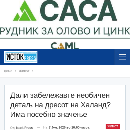
Дома
Живот
Дали забележавте необичен
детаљ на дресот на Халанд?
Има посебно значење
ЖИВОТ
На
7 Јул, 2026 во 10:00 часот.
Од
Istok Press