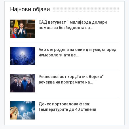
Најнови објави
САД ветуваат 1 милијарда долари
помош за безбедноста на…
Ако сте родени на овие датуми, според
нумерологијата ве…
Ренесансниот хор „Готик Војсис“
вечерва на програмата на…
Денес портокалова фаза:
Температурите до 40 степени