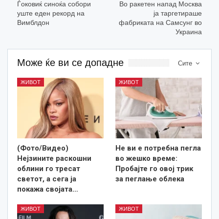
Ѓоковиќ синоќа собори
Во ракетен напад Москва
уште еден рекорд на
ја таргетираше
Вимблдон
фабриката на Самсунг во
Украина
Може ќе ви се допадне
Сите
ЖИВОТ
ЖИВОТ
(Фото/Видео)
Не ви е потребна пегла
Нејзините раскошни
во жешко време:
облини го тресат
Пробајте го овој трик
светот, а сега ја
за пеглање облека
покажа својата…
ЖИВОТ
ЖИВОТ