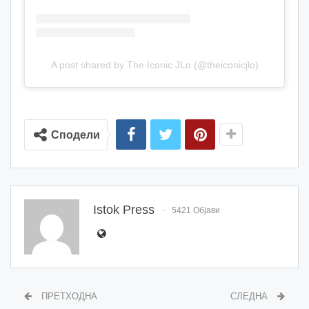
A post shared by The Iconic JLo (@theiconicjlo)
Сподели
Istok Press
5421 Објави
ПРЕТХОДНА
СЛЕДНА