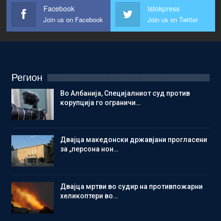
Facebook
Istokpress
Join us on Facebook
Join us on Twitter
Регион
Во Албанија, Специјалниот суд против
корупција го ограничи…
Двајца македонски државјани прогласени
за „персона нон…
Двајца мртви во судир на противпожарни
хеликоптери во…