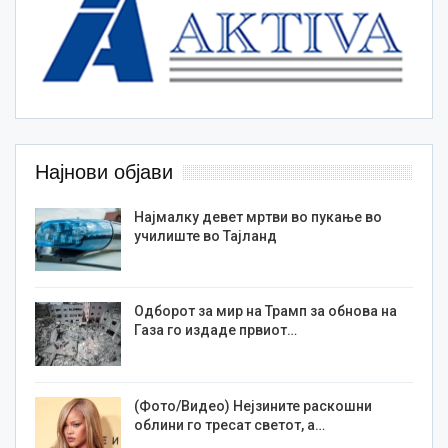
Најнови објави
Најмалку девет мртви во пукање во
училиште во Тајланд
Одборот за мир на Трамп за обнова на
Газа го издаде првиот…
(Фото/Видео) Нејзините раскошни
облини го тресат светот, а…