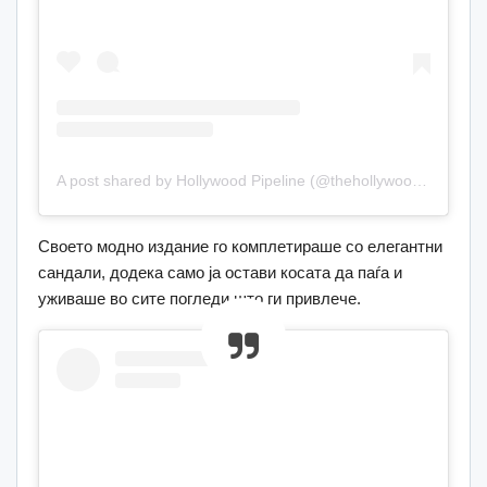
A post shared by Hollywood Pipeline (@thehollywoodpipeline)
Своето модно издание го комплетираше со елегантни
сандали, додека само ја остави косата да паѓа и
уживаше во сите погледи што ги привлече.