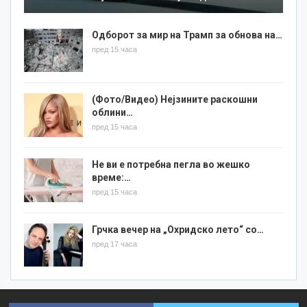
Одборот за мир на Трамп за обнова на…
пред 15 часа
(Фото/Видео) Нејзините раскошни
облини…
пред 15 часа
Не ви е потребна пегла во жешко
време:…
пред 15 часа
Грчка вечер на „Охридско лето“ со…
пред 17 часа