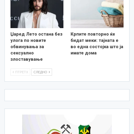
Џаред Лето остана без
Крпите повторно ќе
улога по новите
бидат меки: тајната е
обвинувања за
во една состојка што ја
сексуално
имате дома
злоставување
ПТРЕТХ
СЛЕДНО