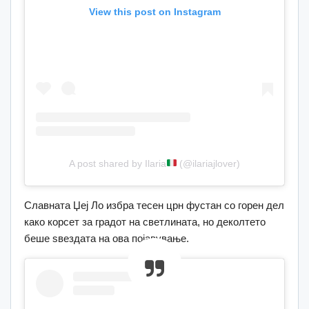
View this post on Instagram
A post shared by Ilaria
(@ilariajlover)
Славната Џеј Ло избра тесен црн фустан со горен дел
како корсет за градот на светлината, но деколтето
беше ѕвездата на ова појавување.