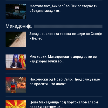
Фестивалот „Анибар“ во Пеќ повторно ги
обедини младите…
Македонија
Западнонилската треска се шири во Скопје
и Велес
Мицкоски: Македонските аеродроми се
најбрзорастечки во…
Николоски од Ново Село: Продолжуваме
со проекти што носат…
Цела Македонија под портокалов аларм
поради екстремни…