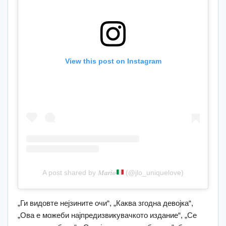
View this post on Instagram
A post shared by 𝑴𝒂𝒓𝒊𝒐
(@jlo_uniquelove)
„Ги видовте нејзините очи“, „Каква згодна девојка“,
„Ова е можеби најпредизвикувачкото издание“, „Се