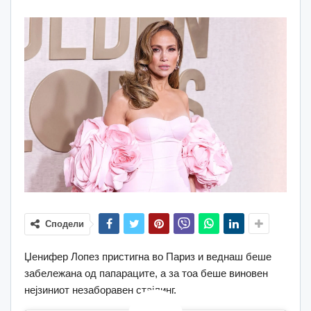
Сподели
Џенифер Лопез пристигна во Париз и веднаш беше
забележана од папараците, а за тоа беше виновен
нејзиниот незаборавен стајлинг.