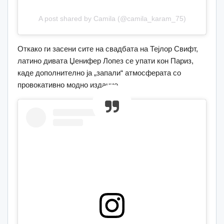
A post shared by Camila (@camila_karam_75)
Откако ги засени сите на свадбата на Тејлор Свифт,
латино дивата Џенифер Лопез се упати кон Париз,
каде дополнително ја „запали“ атмосферата со
провокативно модно издание.