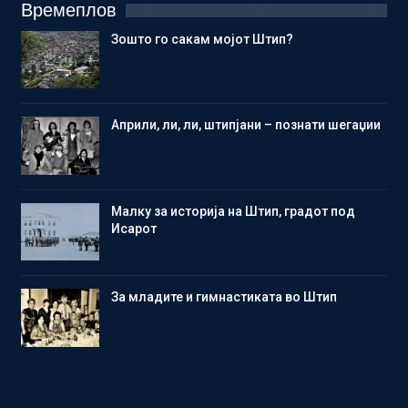
Времеплов
Зошто го сакам мојот Штип?
Aприли, ли, ли, штипјани – познати шегаџии
Малку за историја на Штип, градот под
Исарот
Зa младите и гимнастиката во Штип