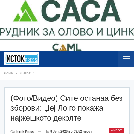
Дома
Живот
(Фото/Видео) Сите останаа без
зборови: Џеј Ло го покажа
најжешкото деколте
ЖИВОТ
На
8 Јул, 2026 во 09:52 часот.
Од
Istok Press