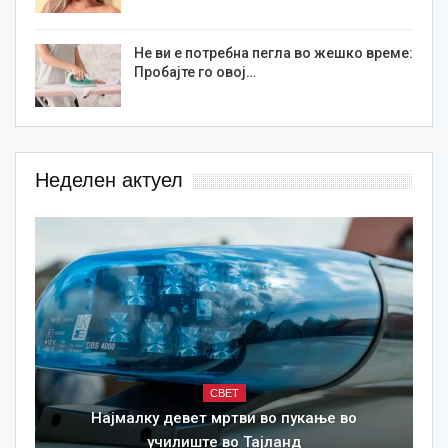
Не ви е потребна пегла во жешко време:
Пробајте го овој…
Неделен актуел
СВЕТ
Најмалку девет мртви во пукање во
училиште во Тајланд