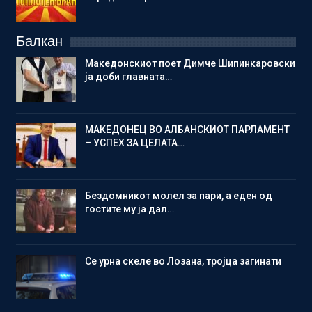
Балкан
Македонскиот поет Димче Шипинкаровски
ја доби главната…
МАКЕДОНЕЦ ВО АЛБАНСКИОТ ПАРЛАМЕНТ
– УСПЕХ ЗА ЦЕЛАТА…
Бездомникот молел за пари, а еден од
гостите му ја дал…
Се урна скеле во Лозана, тројца загинати