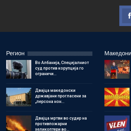
Регион
Македони
Во Албанија, Специјалниот
суд против корупција го
ограничи…
Двајца македонски
државјани прогласени за
„персона нон…
Двајца мртви во судир на
противпожарни
хеликоптери во…