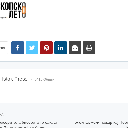
ли
Istok Press
5413 Објави
НА
бисерите, а бисерите го сакаат
Голем шумски пожар кај Пор
е Пепе и немој да бидеш