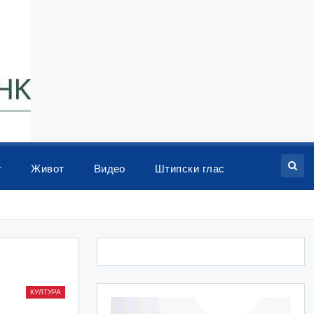
т
Живот
Видео
Штипски глас
КУЛТУРА