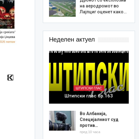
на аеродромот во
Лајпциг оценет како…
Неделен актуел
ШТИПСКИ ГЛАС
Штипски глас бр.163
Во Албанија,
Специјалниот суд
против…
пред 10 часа