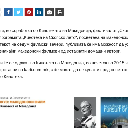
ули, во соработка со Кинотеката на Македонија, фестивалот „Скоп
програмата „Кинотека на Скопско лето“, посветена на македонс
 текот на седум филмски вечери, публиката ќе има можност да у
 значајни македонски филмови од истакнати домашни автори.
и ќе се одржат во Кинотека на Македонија, со почеток во 20:15 ч
остапни на karti.com.mk, а ќе можат да се купат и пред почеток
во Кинотека.