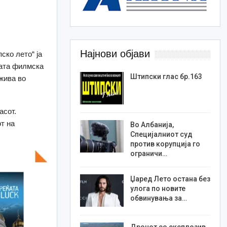
Најнови објави
ско лето“ ја
ката филмска
Штипски глас бр.163
жива во
асот.
от на
Во Албанија,
Специјалниот суд
против корупција го
ограничи…
Џаред Лето остана без
улога по новите
обвинувања за…
Дронот со експлозив