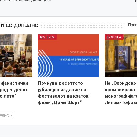
ви се допадне
Пове
КУЛТУРА
КУЛТУРА
пијанистички
Почнува десеттото
На „Охридско
 роденденот
јубилејно издание на
промовирана
о лето“
фестивалот на краток
монографијат
филм „Дрим Шорт“
Липша-Тофов
ЛЕДНО