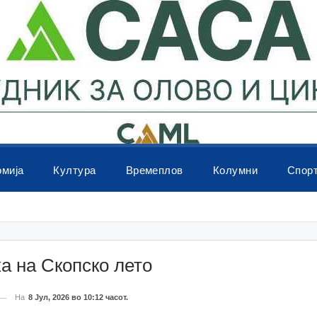
омија
Култура
Времеплов
Колумни
Спор
а на Скопско лето
На
8 Јул, 2026 во 10:12 часот.