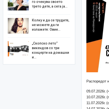
го очекува своето
трето дете, а сега ја…
Колку и да се трудите,
не можете да ги
излажете: Овие…
„Скопско лето“
викендов со три
концерти на домашни
и…
Распоредот н
09.07.2026г.
10.07.2026г. 
11.07.2026г. 
14.07.2026г.