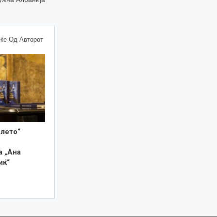
ќе Од Авторот
 лето“
а „Ана
иќ“