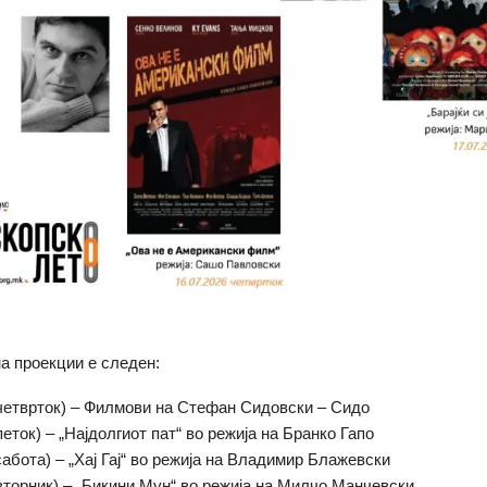
а проекции е следен:
 (четврток) – Филмови на Стефан Сидовски – Сидо
(петок) – „Најдолгиот пат“ во режија на Бранко Гапо
(сабота) – „Хај Гај“ во режија на Владимир Блажевски
 (вторник) – „Бикини Мун“ во режија на Милчо Манчевски