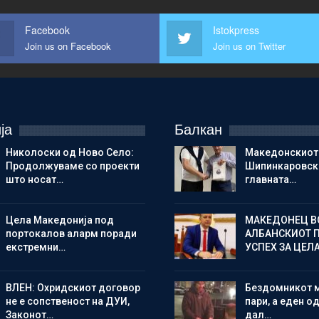
Facebook
Istokpress
Join us on Facebook
Join us on Twitter
ја
Балкан
Николоски од Ново Село:
Македонскиот
Продолжуваме со проекти
Шипинкаровски
што носат…
главната…
Цела Македонија под
МАКЕДОНЕЦ В
портокалов аларм поради
АЛБАНСКИОТ 
екстремни…
УСПЕХ ЗА ЦЕЛ
ВЛЕН: Охридскиот договор
Бездомникот 
не е сопственост на ДУИ,
пари, а еден од
Законот…
дал…