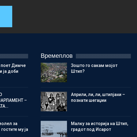
Времеплов
 поет Димче
Зошто го сакам мојот
 ја доби
Штип?
О
Aприли, ли, ли, штипјани –
ПАРЛАМЕНТ –
познати шегаџии
АТА…
молел за
Малку за историја на Штип,
 гостите му ја
градот под Исарот