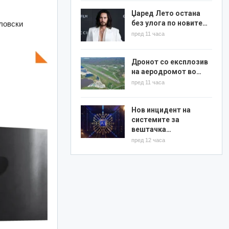
Џаред Лето остана
без улога по новите…
вловски
пред 11 часа
Дронот со експлозив
на аеродромот во…
пред 11 часа
Нов инцидент на
системите за
вештачка…
пред 12 часа