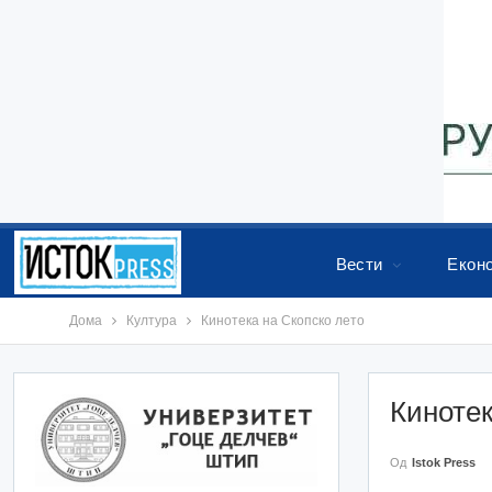
Вести
Екон
Дома
Култура
Кинотека на Скопско лето
Кинотек
Од
Istok Press