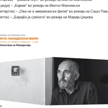
(среда) – „Кајмак“ во режија на Милчо Манчевски
 (четврток) – „Ова не е американски филм“ во режија на Сашо Па
(петок) – „Барајќи ја среќата“ во режија на Марија Џиџева