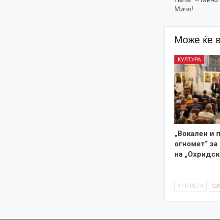
Мичо!
Може ќе 
КУЛТУРА
„Вокален и 
огномет“ за
на „Охридск
ПТРЕТХ
С