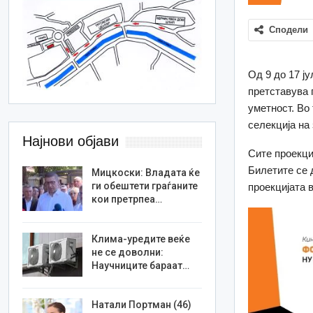
Сподели
Од 9 до 17 ј
претставува 
уметност. Во
селекција на
Најнови објави
Сите проекци
Билетите се д
Мицкоски: Владата ќе
ги обештети граѓаните
проекцијата 
кои претрпеа…
Клима-уредите веќе
не се доволни:
Научниците бараат…
Натали Портман (46)