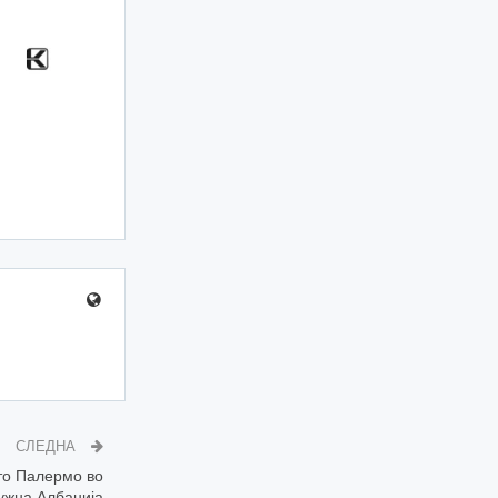
СЛЕДНА
то Палермо во
јужна Албанија