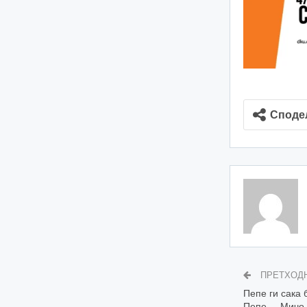
Споде
ПРЕТХОД
Пепе ги сака 
Пепе – Мичо 