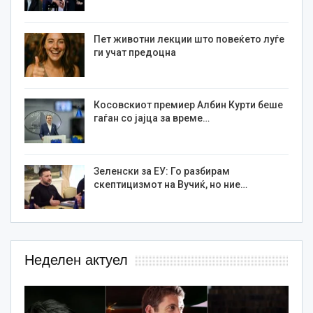
Пет животни лекции што повеќето луѓе
ги учат предоцна
Косовскиот премиер Албин Курти беше
гаѓан со јајца за време…
Зеленски за ЕУ: Го разбирам
скептицизмот на Вучиќ, но ние…
Неделен актуел