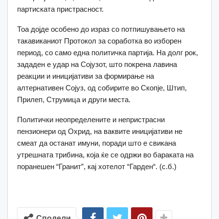
партиската пристрасност.
Тоа дојде особено до израз со потпишувањето на
такавиканиот Протокол за соработка во изборен
период, со само една политичка партија. На долг рок,
зададен е удар на Сојузот, што покрена лавина
реакции и иницијативи за формирање на
алтернативен Сојуз, од собирите во Скопје, Штип,
Прилеп, Струмица и други места.
Политички неопределените и непристрасни
пензионери од Охрид, на ваквите иницијативи не
смеат да останат имуни, поради што е свикана
утрешната трибина, која ќе се одржи во бараката на
поранешен “Гранит”, кај хотелот “Гарден“. (с.б.)
Сподели