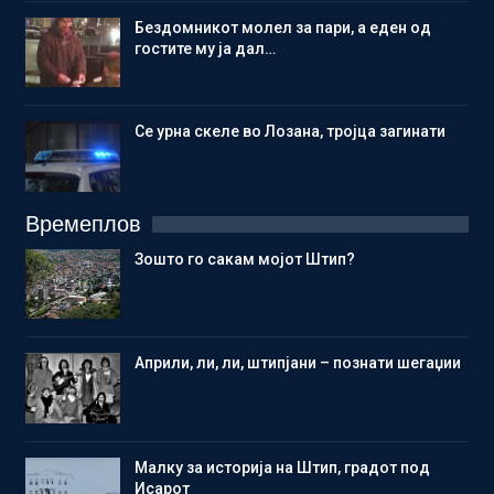
Бездомникот молел за пари, а еден од
гостите му ја дал…
Се урна скеле во Лозана, тројца загинати
Времеплов
Зошто го сакам мојот Штип?
Aприли, ли, ли, штипјани – познати шегаџии
Малку за историја на Штип, градот под
Исарот