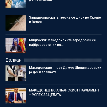
Западнонилската треска се шири во Скопје
и Велес
Мицкоски: Македонските аеродроми се
најбрзорастечки во…
Балкан
Македонскиот поет Димче Шипинкаровски
ја доби главната…
МАКЕДОНЕЦ ВО АЛБАНСКИОТ ПАРЛАМЕНТ
– УСПЕХ ЗА ЦЕЛАТА…