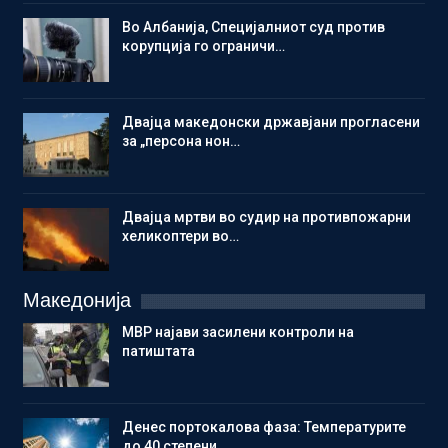
Во Албанија, Специјалниот суд против
корупција го ограничи…
Двајца македонски државјани прогласени
за „персона нон…
Двајца мртви во судир на противпожарни
хеликоптери во…
Македонија
МВР најави засилени контроли на
патиштата
Денес портокалова фаза: Температурите
до 40 степени