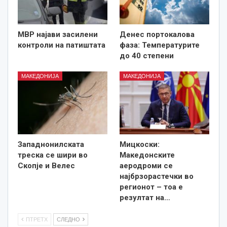
МВР најави засилени
Денес портокалова
контроли на патиштата
фаза: Температурите
до 40 степени
МАКЕДОНИЈА
МАКЕДОНИЈА
Западнонилската
Мицкоски:
треска се шири во
Македонските
Скопје и Велес
аеродроми се
најбрзорастечки во
регионот – тоа е
резултат на…
ПТРЕТХ
СЛЕДНО