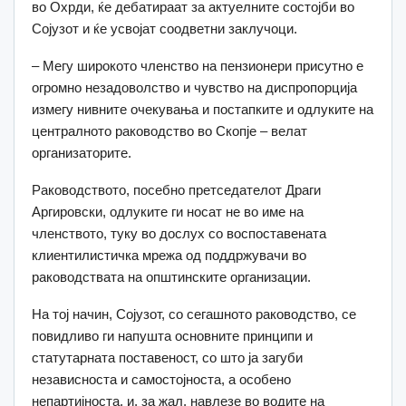
во Охрди, ќе дебатираат за актуелните состојби во
Сојузот и ќе усвојат соодветни заклучоци.
– Мегу широкото членство на пензионери присутно е
огромно незадоволство и чувство на диспропорција
измегу нивните очекувања и постапките и одлуките на
централното раководство во Скопје – велат
организаторите.
Раководството, посебно претседателот Драги
Аргировски, одлуките ги носат не во име на
членството, туку во дослух со воспоставената
клиентилистичка мрежа од поддржувачи во
раководствата на општинските организации.
На тој начин, Сојузот, со сегашното раководство, се
повидливо ги напушта основните принципи и
статутарната поставеност, со што ја загуби
независноста и самостојноста, а особено
непартијноста, и, за жал, навлезе во водите на