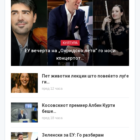
КУЛТУРА
ЕУ вечерта на „Охридско лето“ го носи
концертот…
Пет животни лекции што повеќето луѓе
ги…
пред 12 часа
Косовскиот премиер Албин Курти
беше…
пред 18 часа
Зеленски за ЕУ: Го разбирам