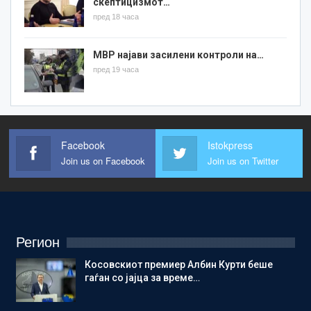
скептицизмот…
пред 18 часа
МВР најави засилени контроли на…
пред 19 часа
Facebook
Istokpress
Join us on Facebook
Join us on Twitter
Регион
Косовскиот премиер Албин Курти беше
гаѓан со јајца за време…