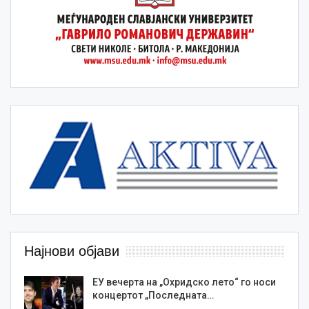
Најнови објави
ЕУ вечерта на „Охридско лето“ го носи
концертот „Последната…