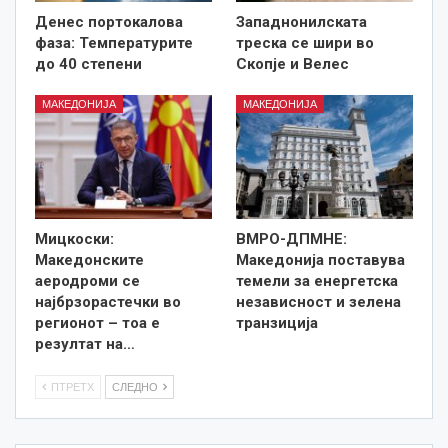
Денес портокалова
Западнонилската
фаза: Температурите
треска се шири во
до 40 степени
Скопје и Велес
МАКЕДОНИЈА
МАКЕДОНИЈА
Мицкоски:
ВМРО-ДПМНЕ:
Македонските
Македонија поставува
аеродроми се
темели за енергетска
најбрзорастечки во
независност и зелена
регионот – тоа е
транзиција
резултат на…
ПТРЕТХ
СЛЕДНО