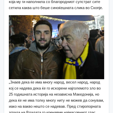
која му ги наполнила со благородниот супстрат сите
сетила каква што беше синоќешната слика во Скопје.
„Знаев дека ќе има многу народ, весел народ, народ
кој се надева дека ќе го искорени најголемото зло во
25 годишната историја на независна Македонија, но
дека ќе не има толку многу ниту не можев да сонувам,
иако на вакво нешто се надевав. Пред стиропорната
зграда на Владата го кренавме најмасовниот глас