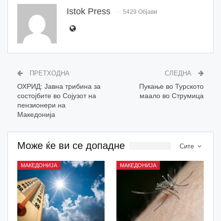
Istok Press
5429 Објави
ПРЕТХОДНА
СЛЕДНА
ОХРИД: Jавна трибина за
Пукање во Турското
состојбите во Сојузот на
маало во Струмица
пензионери на
Македонија
Може ќе ви се допадне
Сите
МАКЕДОНИЈА
МАКЕДОНИЈА