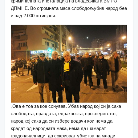
криминалната инсталација на владеачката ВМРО
ДПМНЕ. Во огромната маса слободољубив народ беа
и над 2.000 штипјани.
„Ова е тоа за кое сонував. Убав народ кој си ја сака
слободата, правдата, еднаквоста, просперитетот,
народ кој сака да си избере водачи кои нема да
крадат од народната мака, нема да шамарат
градоначалници, да сокриваат убиства на млади