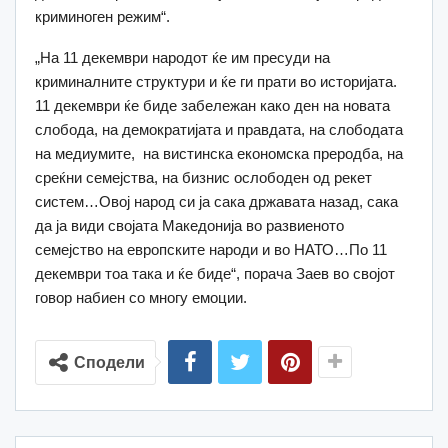
криминоген режим“.
„На 11 декември народот ќе им пресуди на
криминалните структури и ќе ги прати во историјата.
11 декември ќе биде забележан како ден на новата
слобода, на демократијата и правдата, на слободата
на медиумите, на вистинска економска преродба, на
среќни семејства, на бизнис ослободен од рекет
систем…Овој народ си ја сака државата назад, сака
да ја види својата Македонија во развиеното
семејство на европските народи и во НАТО…По 11
декември тоа така и ќе биде“, порача Заев во својот
говор набиен со многу емоции.
Сподели