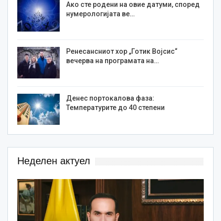
Ако сте родени на овие датуми, според
нумерологијата ве…
Ренесансниот хор „Готик Војсис“
вечерва на програмата на…
Денес портокалова фаза:
Температурите до 40 степени
Неделен актуел