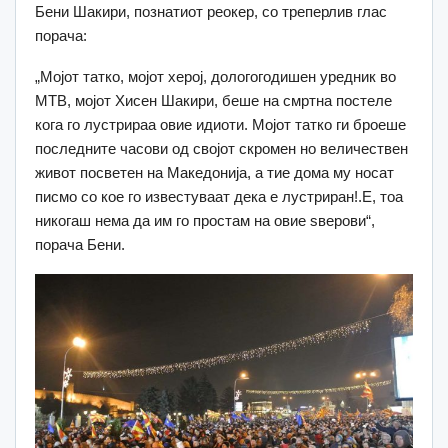
Бени Шакири, познатиот реокер, со треперлив глас
порача:
„Мојот татко, мојот херој, дологогодишен уредник во
МТВ, мојот Хисен Шакири, беше на смртна постеле
кога го лустрираа овие идиоти. Мојот татко ги броеше
последните часови од својот скромен но величествен
живот посветен на Македонија, а тие дома му носат
писмо со кое го известуваат дека е лустриран!.Е, тоа
никогаш нема да им го простам на овие ѕверови“,
порача Бени.