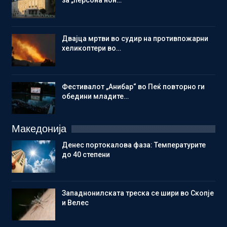
за „персона нон…
Двајца мртви во судир на противпожарни
хеликоптери во…
Фестивалот „Анибар“ во Пеќ повторно ги
обедини младите…
Македонија
Денес портокалова фаза: Температурите
до 40 степени
Западнонилската треска се шири во Скопје
и Велес