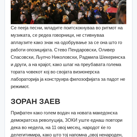
Се пееја песни, младите поитскокнуваа во ритмот на
музиката, се редеа говорници, не стивнуваа
аплаузите како знак на одобрување за се она што го
работи опозицијата. Стево Пендаровски, Оливер
Спасовски, Љупчо Николовски, Радмила Шекеринска
и други, а на крајот, како шлаг на преубавата голема
тората човекот кој во својата визионерска
лабораторија ја конструира филозофијата за падот не
режимот.
ЗОРАН ЗАЕВ
Прифатен како голем водач на новата македонска
демократска револуција, ЗОКИ уште еднаш повтори
дека во недела, на 11 овој месец, народот ќе го
делегитимира, како што тој напомна „овој ненароден,