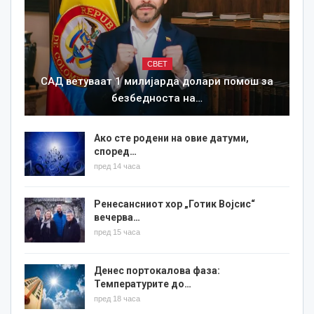
СВЕТ
САД ветуваат 1 милијарда долари помош за
безбедноста на…
Ако сте родени на овие датуми,
според…
пред 14 часа
Ренесансниот хор „Готик Војсис“
вечерва…
пред 15 часа
Денес портокалова фаза:
Температурите до…
пред 18 часа