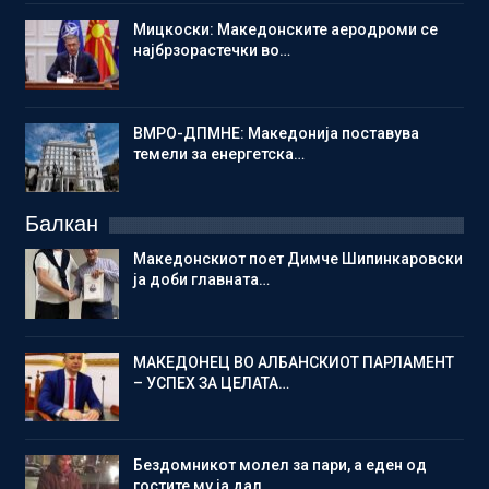
Мицкоски: Македонските аеродроми се
најбрзорастечки во…
ВМРО-ДПМНЕ: Македонија поставува
темели за енергетска…
Балкан
Македонскиот поет Димче Шипинкаровски
ја доби главната…
МАКЕДОНЕЦ ВО АЛБАНСКИОТ ПАРЛАМЕНТ
– УСПЕХ ЗА ЦЕЛАТА…
Бездомникот молел за пари, а еден од
гостите му ја дал…