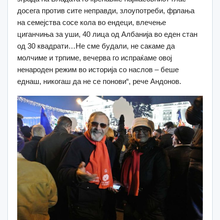
досега против сите неправди, злоупотреби, фрлања
на семејства сосе кола во ендеци, влечење
циганчиња за уши, 40 лица од Албанија во еден стан
од 30 квадрати…Не сме будали, не сакаме да
молчиме и трпиме, вечерва го испраќаме овој
ненароден режим во историја со наслов – беше
еднаш, никогаш да не се понови“, рече Андонов.