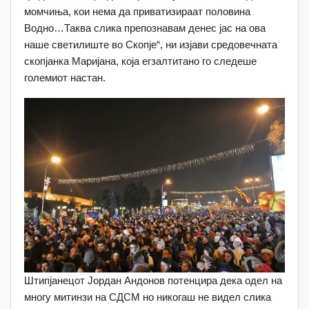
момчиња, кои нема да приватизираат половина
Водно…Таква слика препознавам денес јас на ова
наше светилиште во Скопје“, ни изјави средовечната
скопјанка Маријана, која егзалтитано го следеше
големиот настан.
Штипјанецот Јордан Андонов потенцира дека одел на
многу митинзи на СДСМ но никогаш не видел слика