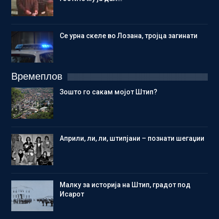
Се урна скеле во Лозана, тројца загинати
Времеплов
Зошто го сакам мојот Штип?
Aприли, ли, ли, штипјани – познати шегаџии
Малку за историја на Штип, градот под
Исарот