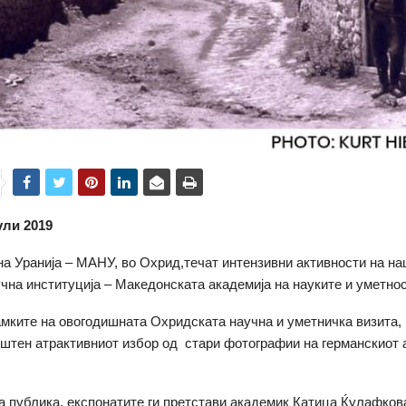
ули 2019
на Уранија – МАНУ, во Охрид,течат интензивни активности на н
учна институција – Македонската академија на науките и уметнос
амките на овогодишната Охридската научна и уметничка визита,
штен атрактивниот избор од стари фотографии на германскиот 
а публика, експонатите ги претстави академик Катица Ќулафков