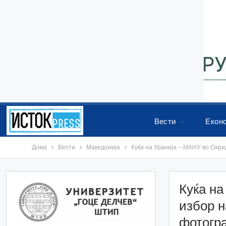
Вести
Екон
Дома
Вести
Македонија
Куќа на Уранија – МАНУ во Охри
Куќа на
избор н
фотогр