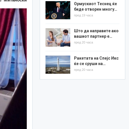
Ормускиот Теснец ќе
биде отворен многу…
пред 19 часа
Што да направите ако
вашиот партнер е…
пред 20 часа
Ракетата на Спејс Икс
ќе се сруши на…
пред 20 часа