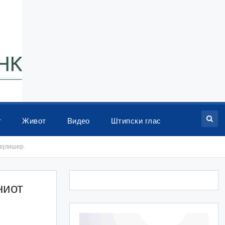
т
Живот
Видео
Штипски глас
ејлишер.
ниот