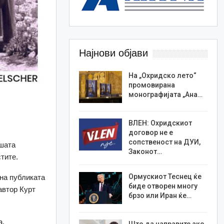
Најнови објави
На „Охридско лето“
промовирана
монографијата „Ана…
ВЛЕН: Охридскиот
договор не е
сопственост на ДУИ,
ашата
Законот…
тите.
Ормускиот Теснец ќе
 на публиката
биде отворен многу
автор Курт
брзо или Иран ќе…
а.
Што да направите ако