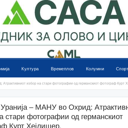
омија
Култура
Времеплов
Колумни
Спор
д: Aтрактивниот избор на стари фотографии од германскиот фотограф Курт Х
 Уранија – МАНУ во Охрид: Aтрактив
а стари фотографии од германскиот
аф Курт Хејлишер.