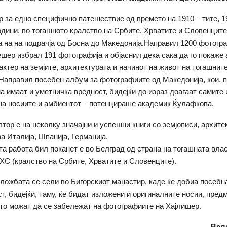
р за едно специфично патешествие од времето на 1910 – тите, 19
години, во тогашното кралство на Србите, Хрватите и Словенцит
а на на подрачја од Босна до Македонија.Направил 1200 фотогр
шер избрал 191 фотографија и објаснил дека сака да го покаже
актер на земјите, архитектурата и начинот на живот на тогашнит
Направил посебен албум за фотографиите од Македонија, кои, п
а имаат и уметничка вредност, бидејќи до израз доагаат самите 
 на носиите и амбиентот – потенцираше академик Ќулафкова.
втор е на неколку значајни и успешни книги со земјописи, архите
а Италија, Шпанија, Германија.
та работа бил поканет е во Белград од страна на тогашната влас
ХС (кралство на Србите, Хрватите и Словенците).
ложбата се сели во Бигорскиот манастир, каде ќе добиа посеб
т, бидејќи, таму, ќе бидат изложени и оригиналните носии, пред
то можат да се забележат на фотографиите на Хајлишер.
Вел