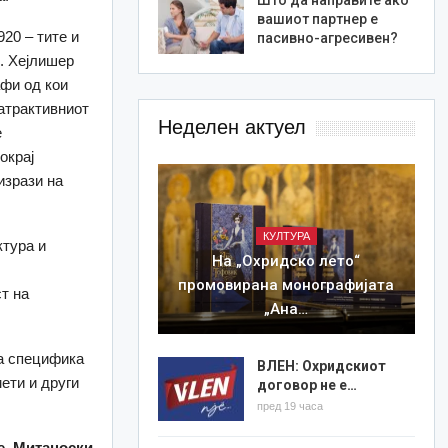
вашиот партнер е
20 – тите и
пасивно-агресивен?
е. Хејлишер
афи од кои
 атрактивниот
Неделен актуел
е
окрај
изрази на
КУЛТУРА
ктура и
На „Охридско лето“
промовирана монографијата
т на
„Ана…
на специфика
ВЛЕН: Охридскиот
мети и други
договор не е…
пред 19 часа
е Митаноски