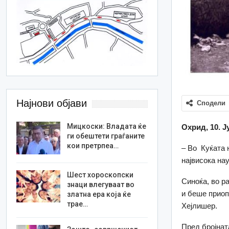
Најнови објави
Сподели
Мицкоски: Владата ќе
Охрид, 10. Ј
ги обештети граѓаните
кои претрпеа…
– Во Куќата 
највисока на
Шест хороскопски
Синоќа, во р
знаци влегуваат во
и беше приоп
златна ера која ќе
трае…
Хејлишер.
Пред бројнат