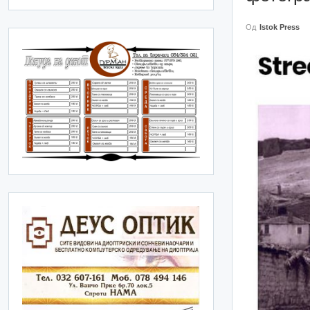
Од
Istok Press