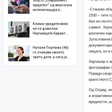
Зошто „совршениот
пријател“ од вештачка
-Станува збо
интелигенција е…
1930 – тите 
бил во посет
Клима-уредите веќе
самиот Хејле
не се доволни:
различен кар
Научниците бараат…
Југословени.
документгарн
Натали Портман (46)
лицата, но и
го очекува своето
трето дете, а сега ја…
Хајлишер е а
фотографии з
Поради своја
кралството С
Од Охрид, из
и атрактивнос
вредности, ш