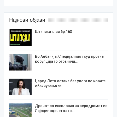
Најнови објави
Штипски глас бр.163
Во Албанија, Специјалниот суд против
корупција го ограничи…
Џаред Лето остана без улога по новите
обвинувања за…
Дронот со експлозив на аеродромот во
Лајпциг оценет како…