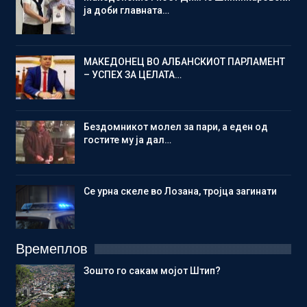
ја доби главната…
МАКЕДОНЕЦ ВО АЛБАНСКИОТ ПАРЛАМЕНТ
– УСПЕХ ЗА ЦЕЛАТА…
Бездомникот молел за пари, а еден од
гостите му ја дал…
Се урна скеле во Лозана, тројца загинати
Времеплов
Зошто го сакам мојот Штип?