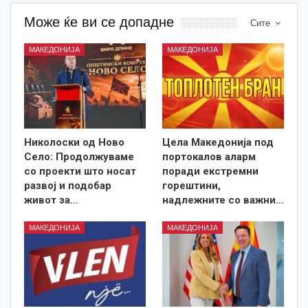
Може ќе ви се допадне
Сите
МАКЕДОНИЈА
МАКЕДОНИЈА
Николоски од Ново
Цела Македонија под
Село: Продолжуваме
портокалов аларм
со проекти што носат
поради екстремни
развој и подобар
горештини,
живот за…
надлежните со важни…
МАКЕДОНИЈА
МАКЕДОНИЈА