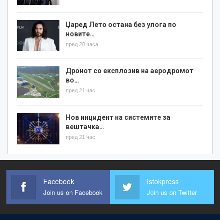
Џаред Лето остана без улога по
новите…
пред 20 часа
Дронот со експлозив на аеродромот
во…
пред 21 час
Нов инцидент на системите за
вештачка…
пред 21 час
Facebook
Istokpress
Join us on Facebook
Join us on Twitter