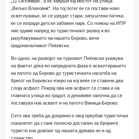
„11 Октомври“, а ќе заврши кај мостот на улица
„Вељко Влаховиќ“. На тој потег ќе се постави ново
осветлување, ќе се уредат стари, запуштени патеки,
ќе се изгради детски забавен парк. Со помош на ИПР
ние одиме напред во туристичкиот развој и во
разубавувањето на нашето Берово, вечи
градоначалникот Пеќевски.
Во однос на развојот на туризмот Пеќевски укажува
на фактот дека во напредната фаза е асвалтирањето
на патото од Берово до туристичката населба на
брегот на Беровско езеро на кој веќе се ставени два
слоја асфалт. Покрај ова нов асфалт се става и на
главната улица во градот, а деновиве започна да се
поставува нов асвалт и на патото Виница-Берово.
Сето ова треба да допринесе овој преубав туристички
локалитет да стане полесно достапен за бројните
туристи кои доаѓаат од нашата држава но и од
странство.