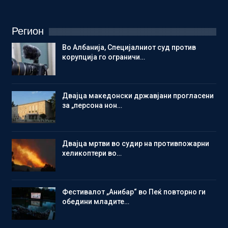
Регион
Во Албанија, Специјалниот суд против
корупција го ограничи…
Двајца македонски државјани прогласени
за „персона нон…
Двајца мртви во судир на противпожарни
хеликоптери во…
Фестивалот „Анибар“ во Пеќ повторно ги
обедини младите…