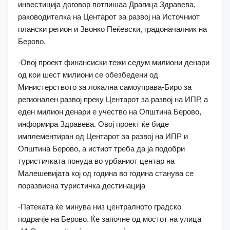
инвестиција договор потпишаа Драгица Здравева,
раководителка на Центарот за развој на Источниот
плански регион и Звонко Пеќевски, градоначалник на
Берово.
-Овој проект финансиски тежи седум милиони денари
од кои шест милиони се обезбедени од
Министерството за локална самоуправа-Биро за
регионален развој преку Центарот за развој на ИПР, а
еден милион денари е учество на Општина Берово,
информира Здравева. Овој проект ќе биде
имплементиран од Центарот за развој на ИПР и
Општина Берово, а истиот треба да ја подобри
туристичката понуда во урбаниот центар на
Малешевијата кој од година во година станува се
поразвиена туристичка дестинација
-Патеката ќе минува низ централното градско
подрачје на Берово. Ќе започне од мостот на улица