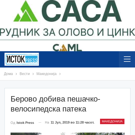
Дома
Вести
Македонија
Берово добива пешачко-
велосипедска патека
МАКЕДОНИЈА
На
11 Јул, 2019 во 11:28 часот.
Од
Istok Press