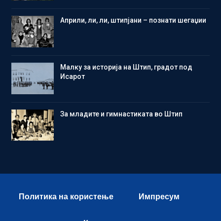
Aприли, ли, ли, штипјани – познати шегаџии
Малку за историја на Штип, градот под
Исарот
Зa младите и гимнастиката во Штип
Политика на користење
Импресум