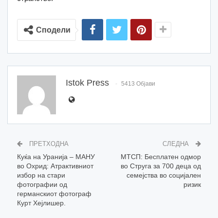
Сподели
Istok Press
5413 Објави
ПРЕТХОДНА
СЛЕДНА
Куќа на Уранија – МАНУ
МТСП: Бесплатен одмор
во Охрид: Aтрактивниот
во Струга за 700 деца од
избор на стари
семејства во социјален
фотографии од
ризик
германскиот фотограф
Курт Хејлишер.