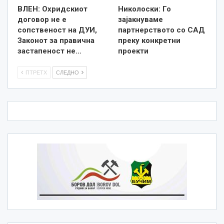
ВЛЕН: Охридскиот
Николоски: Го
договор не е
зајакнуваме
сопственост на ДУИ,
партнерството со САД
Законот за правична
преку конкретни
застапеност не…
проекти
ПТРЕТХ
СЛЕДНО