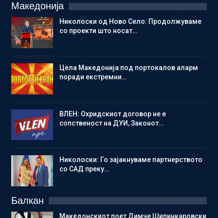
Македонија
Николоски од Ново Село: Продолжуваме
со проекти што носат…
Цела Македонија под портокалов аларм
поради екстремни…
ВЛЕН: Охридскиот договор не е
сопственост на ДУИ, Законот…
Николоски: Го зајакнуваме партнерството
со САД преку…
Балкан
Македонскиот поет Димче Шипинкаровски