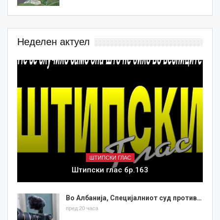
Неделен актуел
ШТИПСКИ ГЛАС
Штипски глас бр.163
Во Албанија, Специјалниот суд против…
пред 20 часа