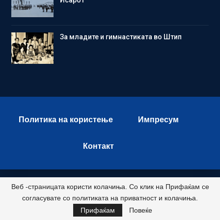
Зa младите и гимнастиката во Штип
Политика на користење
Импресум
Контакт
Веб -страницата користи колачиња. Со клик на Прифаќам се
© 2026 - Istok Press. All Rights Reserved.
согласувате со политиката на приватност и колачиња.
Развиено и хостирано од
Прифаќам
Повеќе