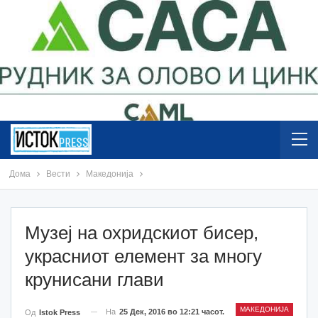
Дома
Вести
Македонија
Музеј на охридскиот бисер,
украсниот елемент за многу
крунисани глави
МАКЕДОНИЈА
На
25 Дек, 2016 во 12:21 часот.
Од
Istok Press