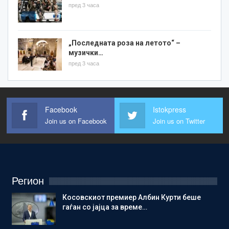
пред 3 часа
„Последната роза на летото“ –
музички…
пред 3 часа
Facebook
Istokpress
Join us on Facebook
Join us on Twitter
Регион
Косовскиот премиер Албин Курти беше
гаѓан со јајца за време…