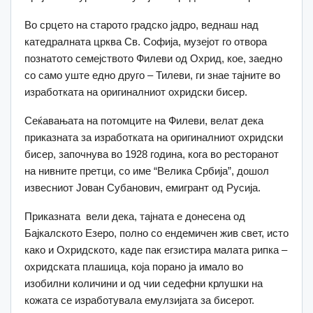
Во срцето на старото градско јадро, веднаш над
катедралната црква Св. Софија, музејот го отвора
познатото семејството Филеви од Охрид, кое, заедно
со само уште едно друго – Тилеви, ги знае тајните во
изработката на оригиналниот охридски бисер.
Сеќавањата на потомците на Филеви, велат дека
приказната за изработката на оригиналниот охридски
бисер, започнува во 1928 година, кога во ресторанот
на нивните претци, со име “Велика Србија”, дошол
извесниот Јован Субанович, емигрант од Русија.
Приказната вели дека, тајната е донесена од
Бајкалското Езеро, полно со ендемичен жив свет, исто
како и Охридското, каде пак егзистира малата рипка –
охридската плашица, која порано ја имало во
изобилни количини и од чии седефни крлушки на
кожата се изработувала емулзијата за бисерот.