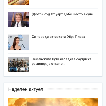
(Фото) Род Стјуарт доби шесто внуче
Се породи актерката Обри Плаза
Јеменските Хути нападнаа саудиска
рафинерија откако…
Неделен актуел