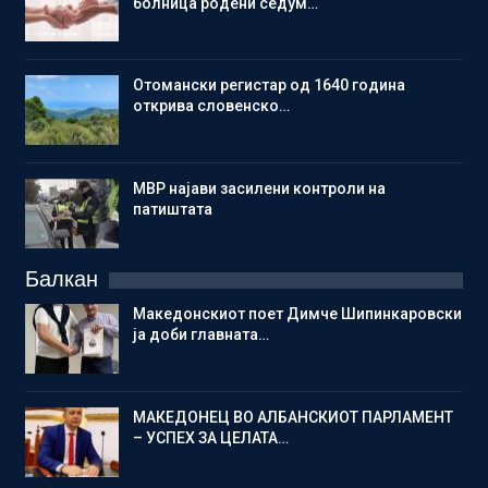
болница родени седум…
Отомански регистар од 1640 година
открива словенско…
МВР најави засилени контроли на
патиштата
Балкан
Македонскиот поет Димче Шипинкаровски
ја доби главната…
МАКЕДОНЕЦ ВО АЛБАНСКИОТ ПАРЛАМЕНТ
– УСПЕХ ЗА ЦЕЛАТА…