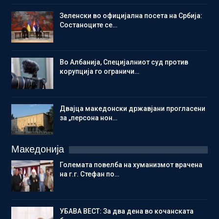
Зеленски во официјална посета на Србија:
Состаноците се…
Во Албанија, Специјалниот суд против
корупција го ограничи…
Двајца македонски државјани прогласени
за „персона нон…
Македонија
Големата повелба на хуманизмот врачена
на г.г. Стефан по…
УБАВА ВЕСТ: За два дена во кочанската