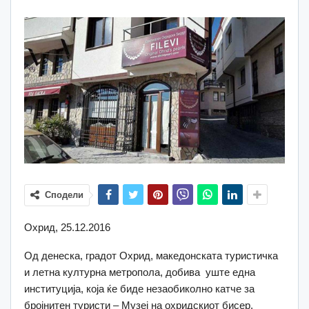
Сподели
Охрид, 25.12.2016
Од денеска, градот Охрид, македонската туристичка
и летна културна метропола, добива уште една
институција, која ќе биде незаобиколно катче за
бројнитен туристи – Музеј на охридскиот бисер.