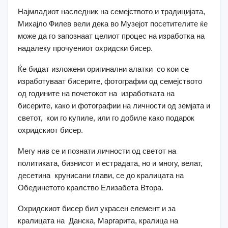
Најмладиот наследник на семејството и традицијата,
Михајло Филев вели дека во Музејот посетителите ќе
може да го запознаат целиот процес на изработка на
надалеку прочуениот охридски бисер.
Ќе бидат изложени оригинални алатки со кои се
изработуваат бисерите, фотографии од семејството
од годините на почетокот на изработката на
бисерите, како и фотографии на личности од земјата и
светот, кои го купиле, или го добиле како подарок
охридскиот бисер.
Мегу нив се и познати личности од светот на
политиката, бизнисот и естрадата, но и многу, велат,
десетина крунисани глави, се до кралицата на
Обединетото кралство Елизабета Втора.
Охридскиот бисер бил украсен елемент и за
кралицата на Данска, Маргарита, кралица на