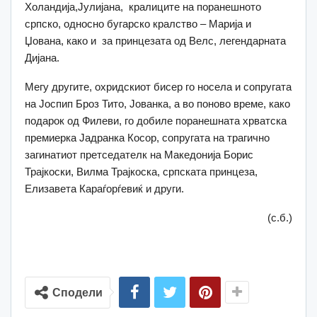
Холандија,Јулијана, кралиците на поранешното
српско, односно бугарско кралство – Марија и
Џована, како и за принцезата од Велс, легендарната
Дијана.
Мегу другите, охридскиот бисер го носела и сопругата
на Јоспип Броз Тито, Јованка, а во поново време, како
подарок од Филеви, го добиле поранешната хрватска
премиерка Јадранка Косор, сопругата на трагично
загинатиот претседателк на Македонија Борис
Трајкоски, Вилма Трајкоска, српската принцеза,
Елизавета Караѓорѓевиќ и други.
(с.б.)
Сподели