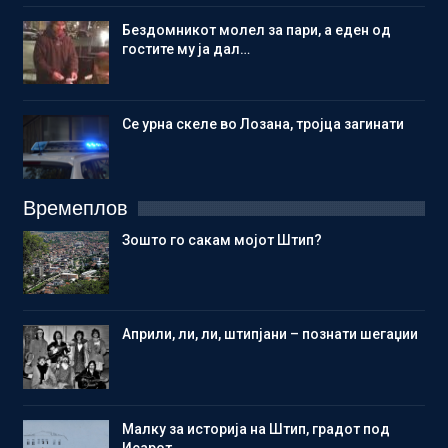
Бездомникот молел за пари, а еден од
гостите му ја дал…
Се урна скеле во Лозана, тројца загинати
Времеплов
Зошто го сакам мојот Штип?
Aприли, ли, ли, штипјани – познати шегаџии
Малку за историја на Штип, градот под
Исарот