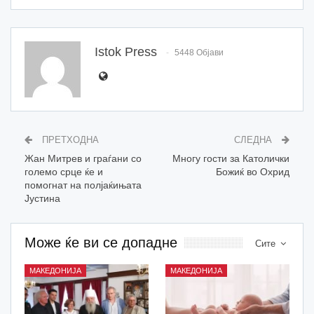
Istok Press
5448 Објави
ПРЕТХОДНА
СЛЕДНА
Жан Митрев и граѓани со
Многу гости за Католички
големо срце ќе и
Божиќ во Охрид
помогнат на полјаќињата
Јустина
Може ќе ви се допадне
Сите
МАКЕДОНИЈА
МАКЕДОНИЈА