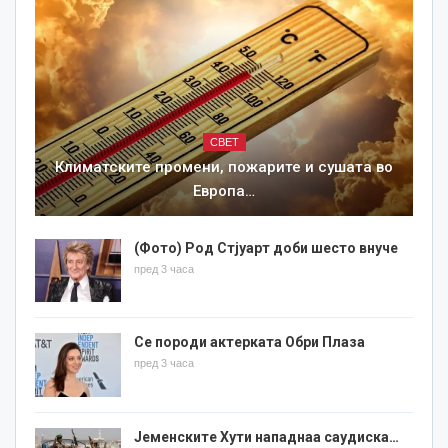
СВЕТ
Климатските промени, пожарите и сушата во
Европа…
(Фото) Род Стјуарт доби шесто внуче
пред 3 часа
Се породи актерката Обри Плаза
пред 3 часа
Јеменските Хути нападнаа саудиска…