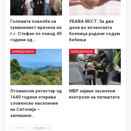
Големата повелба на
УБАВА ВЕСТ: За два
хуманизмот врачена на
дена во кочанската
г.г. Стефан по повод 40
болница родени седум
години од…
бебиња
МАКЕДОНИЈА
МАКЕДОНИЈА
Отомански регистар од
МВР најави засилени
1640 година открива
контроли на патиштата
словенско население
на Ситонија –
запишани…
ПТРЕТХ
СЛЕДНО