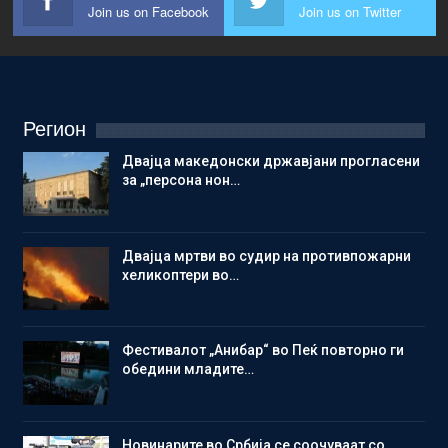
Join us on Facebook
Join us on Twitter
Регион
Двајца македонски државјани прогласени
за „персона нон…
Двајца мртви во судир на противпожарни
хеликоптери во…
Фестивалот „Анибар“ во Пеќ повторно ги
обедини младите…
Новинарите во Србија се соочуваат со