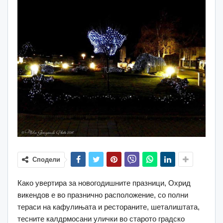
Сподели
Како увертира за новогодишните празници, Охрид
викендов е во празнично расположение, со полни
тераси на кафулињата и рестораните, шеталиштата,
тесните калдрмосани улички во старото градско