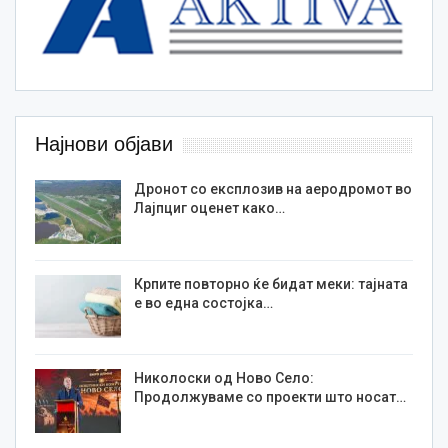
Најнови објави
Дронот со експлозив на аеродромот во
Лајпциг оценет како…
Крпите повторно ќе бидат меки: тајната
е во една состојка…
Николоски од Ново Село:
Продолжуваме со проекти што носат…