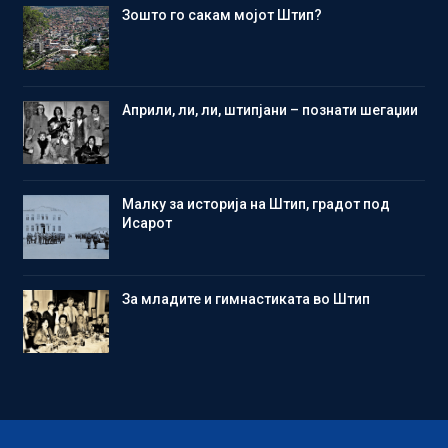
Зошто го сакам мојот Штип?
Aприли, ли, ли, штипјани – познати шегаџии
Малку за историја на Штип, градот под
Исарот
Зa младите и гимнастиката во Штип