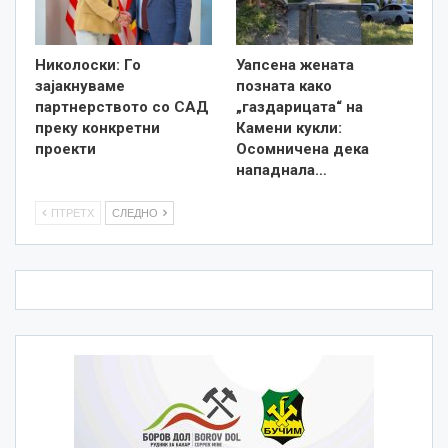
Николоски: Го
Уапсена жената
зајакнуваме
позната како
партнерството со САД
„газдарицата“ на
преку конкретни
Камени кукли:
проекти
Осомничена дека
нападнала…
ПТРЕТХ
СЛЕДНО