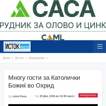
Дома
Вести
Македонија
Многу гости за Католички
Божиќ во Охрид
МАКЕДОНИЈА
На
25 Дек, 2016 во 12:36 часот.
Од
Istok Press