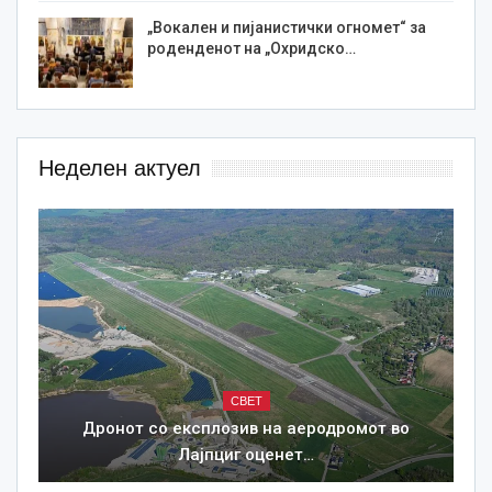
„Вокален и пијанистички огномет“ за
роденденот на „Охридско…
Неделен актуел
СВЕТ
Дронот со експлозив на аеродромот во
Лајпциг оценет…