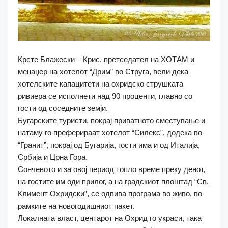
Крсте Блажески – Крис, претседател на ХОТАМ и
менаџер на хотелот “Дрим” во Струга, вели дека
хотелските капацитети на охридско струшката
ривиера се исполнети над 90 проценти, главно со
гости од соседните земји.
Бугарските туристи, покрај приватното сместување и
натаму го преферираат хотелот “Силекс”, додека во
“Гранит”, покрај од Бугарија, гости има и од Италија,
Србија и Црна Гора.
Сончевото и за овој период топло време преку денот,
на гостите им оди прилог, а на градскиот плоштад “Св.
Климент Охридски”, се одвива програма во живо, во
рамките на новогодишниот пакет.
Локалната власт, центарот на Охрид го украси, така