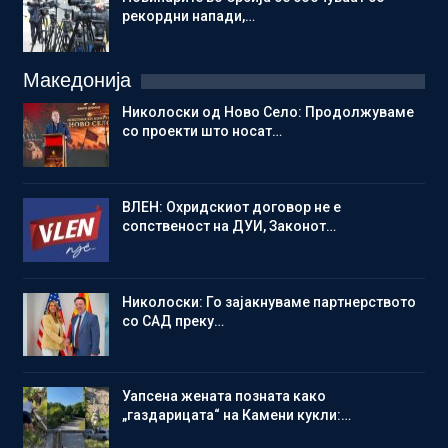
рекордни напади,…
Македонија
Николоски од Ново Село: Продолжуваме
со проекти што носат…
ВЛЕН: Охридскиот договор не е
сопственост на ДУИ, Законот…
Николоски: Го зајакнуваме партнерството
со САД преку…
Уапсена жената позната како
„газдарицата“ на Камени кукли:…