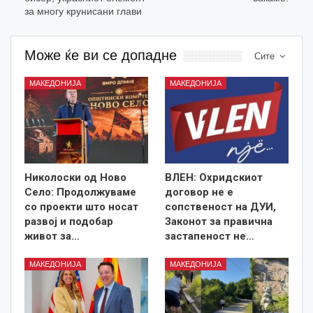
за многу крунисани глави
Може ќе ви се допадне
Сите
МАКЕДОНИЈА
МАКЕДОНИЈА
Николоски од Ново
ВЛЕН: Охридскиот
Село: Продолжуваме
договор не е
со проекти што носат
сопственост на ДУИ,
развој и подобар
Законот за правична
живот за…
застапеност не…
МАКЕДОНИЈА
МАКЕДОНИЈА