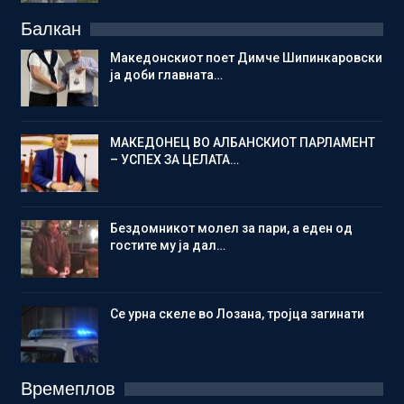
Балкан
Македонскиот поет Димче Шипинкаровски
ја доби главната…
МАКЕДОНЕЦ ВО АЛБАНСКИОТ ПАРЛАМЕНТ
– УСПЕХ ЗА ЦЕЛАТА…
Бездомникот молел за пари, а еден од
гостите му ја дал…
Се урна скеле во Лозана, тројца загинати
Времеплов