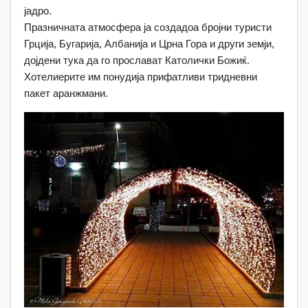
јадро.
Празничната атмосфера ја создадоа бројни туристи
Грција, Бугарија, Албанија и Црна Гора и други земји,
дојдени тука да го прослават Католички Божиќ.
Хотелиерите им понудија прифатливи тридневни
пакет аранжмани.