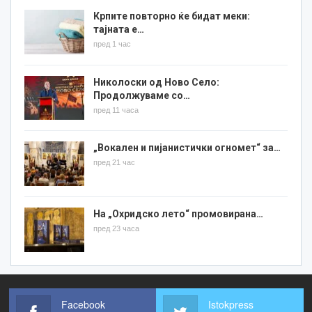
Крпите повторно ќе бидат меки:
тајната е…
пред 1 час
Николоски од Ново Село:
Продолжуваме со…
пред 11 часа
„Вокален и пијанистички огномет“ за…
пред 21 час
На „Охридско лето“ промовирана…
пред 23 часа
Facebook
Istokpress