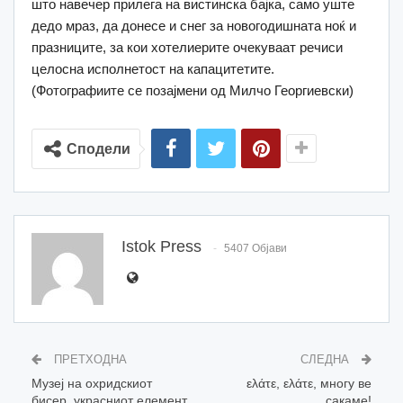
што навечер прилега на вистинска бајка, само уште
дедо мраз, да донесе и снег за новогодишната ноќ и
празниците, за кои хотелиерите очекуваат речиси
целосна исполнетост на капацитетите.
(Фотографиите се позајмени од Милчо Георгиевски)
Сподели
Istok Press
5407 Објави
ПРЕТХОДНА
СЛЕДНА
Музеј на охридскиот
ελάτε, ελάτε, многу ве
бисер, украсниот елемент
сакаме!