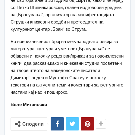
неговотораѓање и 35 години од смртта, како и интервју
со Петко Шипинкаровски, главен иодговорен уредник
на „Бранувања“, организатор на манифестацијата
Струшки книжевни средби и претседател на
културниот центар „Бран“ во Струга.
Во новоизлезениот број на меѓународната ревија за
литература, култура и уметност„Бранувања“ се
објавени и неколку рецензии/прикази за новоизлезени
книги, два раскази,како и книжевни студии посветени
на творештвото на македонските писатели
ДимитарПандев и Мустафа Спахиу и неколку
текстови на актуелни теми и коментари за културните
настани кај нас и пошироко.
Веле Митаноски
Сподели