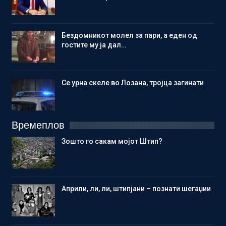
Бездомникот молел за пари, а еден од
гостите му ја дал…
Се урна скеле во Лозана, тројца загинати
Времеплов
Зошто го сакам мојот Штип?
Aприли, ли, ли, штипјани – познати шегаџии