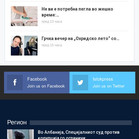
Не ви е потребна пегла во жешко
време:…
пред 13 часа
Грчка вечер на „Охридско лето“ со…
пред 15 часа
Facebook
Istokpress
Join us on Facebook
Join us on Twitter
Регион
Во Албанија, Специјалниот суд против
корупција го ограничи…