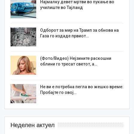
Најмалку девет мртви во пукање во
училиште во Тајланд
Одборот за мир на Трамп за обнова на
Газа го издаде првиот…
(Фото/Видео) Нејзините раскошни
облини го тресат светот, а…
Не ви е потребна пегла во жешко време:
Пробајте го овој…
Неделен актуел