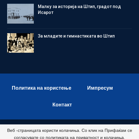
Малку за историја на Штип, градот под
Исарот
Зa младите и гимнастиката во Штип
Политика на користење
Импресум
Контакт
Веб -страницата користи колачиња. Со клик на Прифаќам се
© 2026 - Istok Press. All Rights Reserved.
согласувате со политиката на приватност и колачиња.