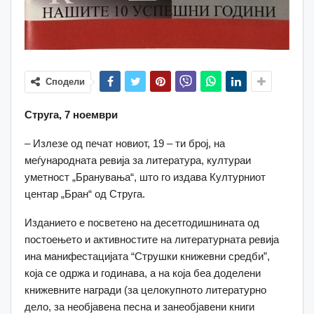
Сподели
Струга, 7 ноември
– Излезе од печат новиот, 19 – ти број, на
меѓународната ревија за литература, култураи
уметност „Бранувања“, што го издава Културниот
центар „Бран“ од Струга.
Изданието е посветено на десетгодишнината од
постоењето и активностите на литературната ревија
ина манифестацијата “Струшки книжевни средби”,
која се одржа и годинава, a на која беа доделени
книжевните награди (за целокупното литературно
дело, за необјавена песна и занеобјавени книги