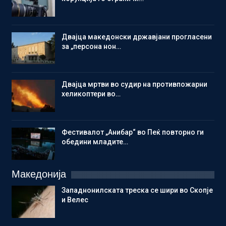
Двајца македонски државјани прогласени
за „персона нон…
Двајца мртви во судир на противпожарни
хеликоптери во…
Фестивалот „Анибар“ во Пеќ повторно ги
обедини младите…
Македонија
Западнонилската треска се шири во Скопје
и Велес