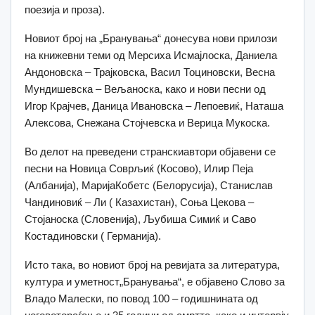
поезија и проза).
Новиот број на „Бранувања“ донесува нови прилози
на книжевни теми од Мерсиха Исмајлоска, Даниела
Андоновска – Трајковска, Васил Тоциновски, Весна
Мундишевска – Вељаноска, како и нови песни од
Игор Крајчев, Даница Ивановска – Лепоевиќ, Наташа
Алексова, Снежана Стојчевска и Верица Мукоска.
Во делот на преведени странскиавтори објавени се
песни на Новица Соврљиќ (Косово), Илир Пеја
(Албанија), МаријаКобетс (Белорусија), Станислав
Чандиновиќ – Ли ( Казахистан), Соња Цекова –
Стојаноска (Словенија), Љубиша Симиќ и Саво
Костадиновски ( Германија).
Исто така, во новиот број на ревијата за литература,
култура и уметност„Бранувања“, е објавено Слово за
Владо Малески, по повод 100 – годишнината од