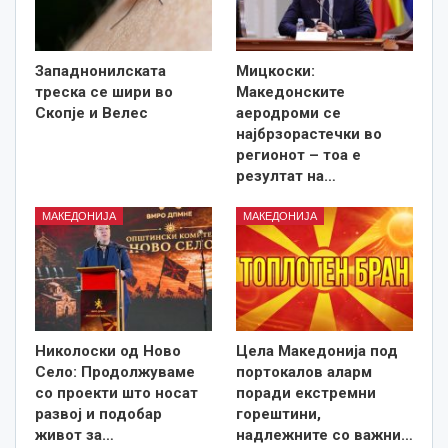
Западнонилската
Мицкоски:
треска се шири во
Македонските
Скопје и Велес
аеродроми се
најбрзорастечки во
регионот – тоа е
резултат на…
МАКЕДОНИЈА
МАКЕДОНИЈА
Николоски од Ново
Цела Македонија под
Село: Продолжуваме
портокалов аларм
со проекти што носат
поради екстремни
развој и подобар
горештини,
живот за…
надлежните со важни…