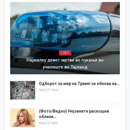
СВЕТ
Најмалку девет мртви во пукање во
училиште во Тајланд
Одборот за мир на Трамп за обнова на…
пред 12 часа
(Фото/Видео) Нејзините раскошни
облини…
пред 12 часа