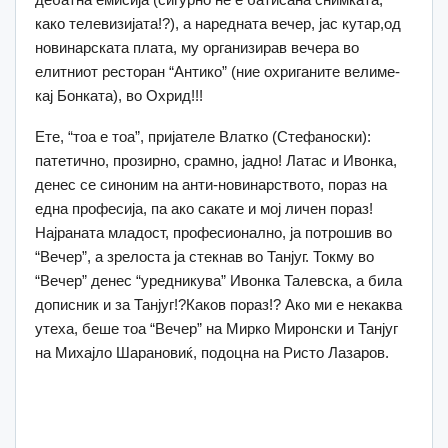
како телевизијата!?), а наредната вечер, јас кутар,од
новинарската плата, му организирав вечера во
елитниот ресторан “Антико” (ние охриганите велиме-
кај Бонката), во Охрид!!!
Ете, “тоа е тоа”, пријателе Влатко (Стефаноски):
патетично, прозирно, срамно, јадно! Латас и Ивонка,
денес се синоним на анти-новинарството, пораз на
една професија, па ако сакате и мој личен пораз!
Најраната младост, професионално, ја потрошив во
“Вечер”, а зрелоста ја стекнав во Танјуг. Токму во
“Вечер” денес “уредникува” Ивонка Талевска, а била
дописник и за Танјуг!?Каков пораз!? Ако ми е некаква
утеха, беше тоа “Вечер” на Мирко Миронски и Танјуг
на Михајло Шарановиќ, подоцна на Ристо Лазаров.