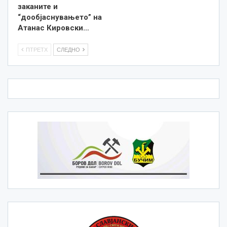
заканите и
“дообјаснувањето” на
Атанас Кировски…
ПТРЕТХ
СЛЕДНО