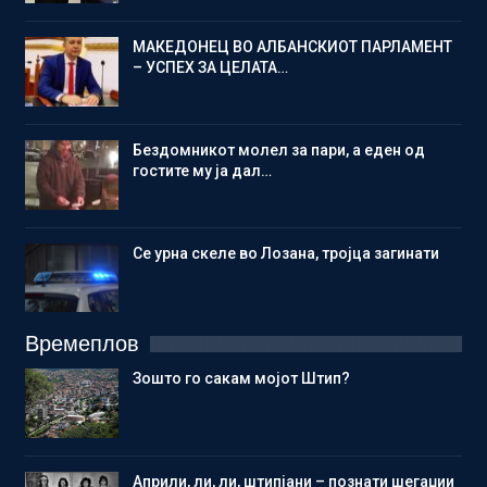
МАКЕДОНЕЦ ВО АЛБАНСКИОТ ПАРЛАМЕНТ
– УСПЕХ ЗА ЦЕЛАТА…
Бездомникот молел за пари, а еден од
гостите му ја дал…
Се урна скеле во Лозана, тројца загинати
Времеплов
Зошто го сакам мојот Штип?
Aприли, ли, ли, штипјани – познати шегаџии