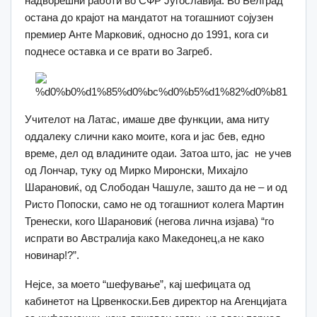
надворешни работи во СФР Југославија. Во Белград
остана до крајот на мандатот на тогашниот сојузен
премиер Анте Марковиќ, односно до 1991, кога си
поднесе оставка и се врати во Загреб.
Учителот на Латас, имаше две функции, ама ниту
оддалеку слични како моите, кога и јас бев, едно
време, дел од владините одаи. Затоа што, јас не учев
од Лончар, туку од Мирко Миронски, Михајло
Шарановиќ, од Слободан Чашуле, зашто да не – и од
Ристо Попоски, само не од тогашниот колега Мартин
Тренески, кого Шарановиќ (негова лична изјава) “го
испрати во Австралија како Македонец,а не како
новинар!?”.
Нејсе, за моето “шефување”, кај шефицата од
кабинетот на Црвенкоски.Бев директор на Агенцијата