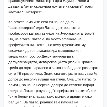
правољубивиот министер Ѓорѓи Наумов. Нели и
двајцата “им ги скратуваа ноктите на орлите”, тоест
клетите “Шиптари”!?
Ќе речете, ама и ти сега си нашол да го
“факторизираш” еден Латас, докторантот и
професорот кај заставникот на Југо-армијата, Бојо!?
Но, не е така. Латас е, по моето сфаќање на
професијата ништожен, но нему груевизмот му
овозможи да го латасивизира македонскиот
медиумски простор!Деконтаминацијата,
дегруевизацијата, девмроизацијата (извини Тричко!),
треба да одат паралено и затоа треба да се разветрат
сите ТВ прозорчиња. Знам, ова што јас го пишувам ќе
допре до неколку илјади читатели. Она што Латас го
ломоти, за наша несреќа, допира до стотици илјади
гледачи! Латас тргнува од “теоријата за чавките”, кои
“сите белци ги гледаат како црнци, а црнците како
белци!”. За латас, реалноста е илузија на