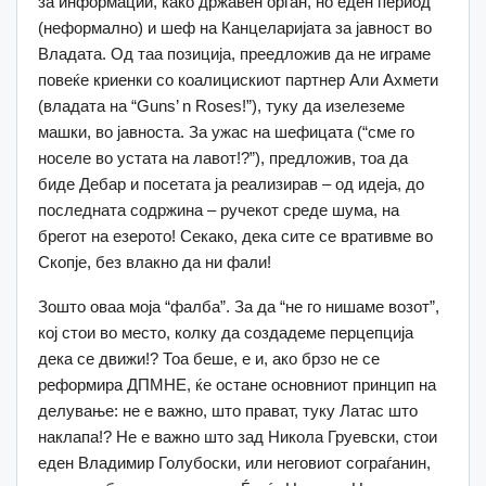
за информации, како државен орган, но еден период
(неформално) и шеф на Канцеларијата за јавност во
Владата. Од таа позиција, преедложив да не играме
повеќе криенки со коалицискиот партнер Али Ахмети
(владата на “Guns’ n Roses!”), туку да изелеземе
машки, во јавноста. За ужас на шефицата (“сме го
носеле во устата на лавот!?”), предложив, тоа да
биде Дебар и посетата ја реализирав – од идеја, до
последната содржина – ручекот среде шума, на
брегот на езерото! Секако, дека сите се вративме во
Скопје, без влакно да ни фали!
Зошто оваа моја “фалба”. За да “не го нишаме возот”,
кој стои во место, колку да создадеме перцепција
дека се движи!? Тоа беше, е и, ако брзо не се
реформира ДПМНЕ, ќе остане основниот принцип на
делување: не е важно, што прават, туку Латас што
наклапа!? Не е важно што зад Никола Груевски, стои
еден Владимир Голубоски, или неговиот сограѓанин,