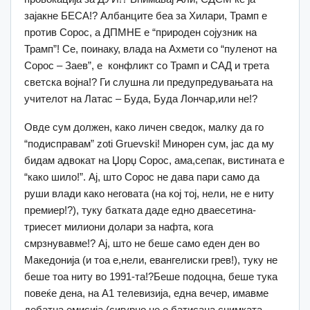
зајакне БЕСА!? Албанците беа за Хилари, Трамп е
против Сорос, а ДПМНЕ е “природен сојузник на
Трамп”! Се, поинаку, влада на Ахмети со “пуленот на
Сорос – Заев”, е конфликт со Трамп и САД и трета
светска војна!? Ги слушна ли предупредувањата на
учителот на Латас – Буда, Буда Лончар,или не!?
Овде сум должен, како личен сведок, малку да го
“подисправам” zoti Gruevski! Минорен сум, јас да му
бидам адвокат на Џорџ Сорос, ама,сепак, вистината е
“како шило!”. Ај, што Сорос не дава пари само да
руши влади како неговата (на кој тој, нели, не е ниту
премиер!?), туку батката даде едно дваесетина-
триесет милиони долари за нафта, кога
смрзнувавме!? Ај, што не беше само еден ден во
Македонија (и тоа е,нели, евангелиски грев!), туку не
беше тоа ниту во 1991-та!?Беше подоцна, беше тука
повеќе дена, на А1 телевизија, една вечер, имавме
дебатна емисија (сигурно не е батисана снимката,