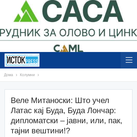
Дома
Колумни
Веле Митаноски: Што учел
Латас кај Будa, Буда Лончар:
дипломатски – јавни, или, пак,
тајни вештини!?