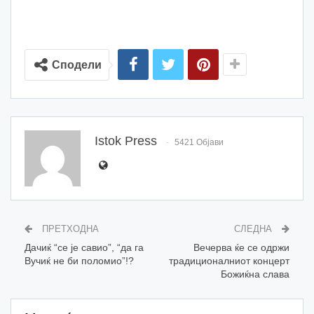
Сподели
Istok Press
5421 Објави
ПРЕТХОДНА
СЛЕДНА
Дачиќ “се је савио”, “да га
Вечерва ќе се одржи
Вучиќ не би поломио”!?
традиционалниот концерт
Божиќна слава