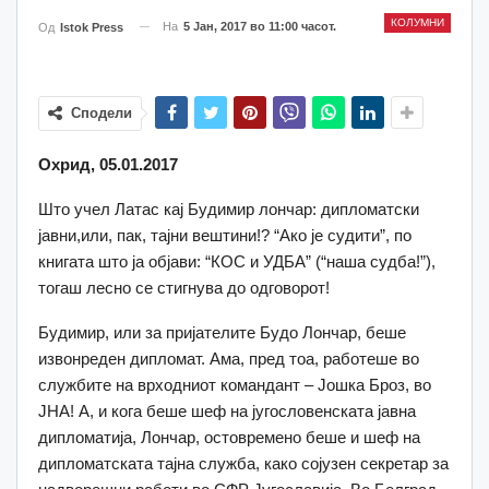
КОЛУМНИ
На
5 Јан, 2017 во 11:00 часот.
Од
Istok Press
Сподели
Охрид, 05.01.2017
Што учел Латас кај Будимир лончар: дипломатски
јавни,или, пак, тајни вештини!? “Ако је судити”, по
книгата што ја објави: “КОС и УДБА” (“наша судба!”),
тогаш лесно се стигнува до одговорот!
Будимир, или за пријателите Будо Лончар, беше
извонреден дипломат. Ама, пред тоа, работеше во
службите на врходниот командант – Јошка Броз, во
ЈНА! А, и кога беше шеф на југословенската јавна
дипломатија, Лончар, остовремено беше и шеф на
дипломатската тајна служба, како сојузен секретар за