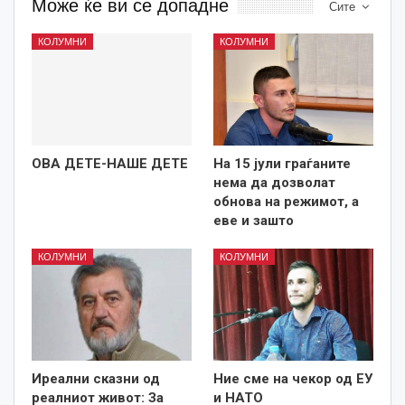
Може ќе ви се допадне
Сите
КОЛУМНИ
КОЛУМНИ
ОВА ДЕТЕ-НАШЕ ДЕТЕ
На 15 јули граѓаните
нема да дозволат
обнова на режимот, а
еве и зашто
КОЛУМНИ
КОЛУМНИ
Иреални сказни од
Ние сме на чекор од ЕУ
реалниот живот: За
и НАТО