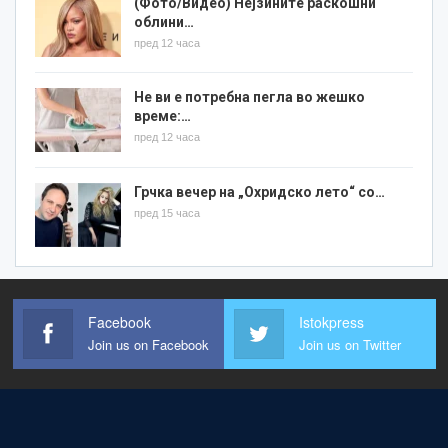
(Фото/Видео) Нејзините раскошни
облини…
пред 12 часа
Не ви е потребна пегла во жешко
време:…
пред 12 часа
Грчка вечер на „Охридско лето“ со…
пред 15 часа
Facebook
Istokpress
Join us on Facebook
Join us on Twitter