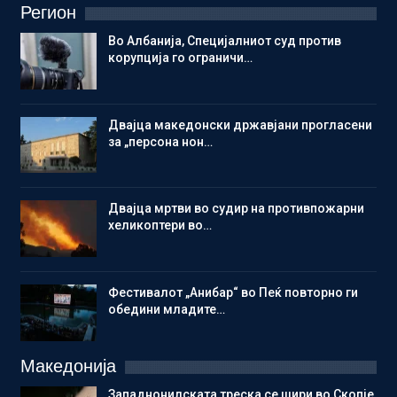
Регион
Во Албанија, Специјалниот суд против
корупција го ограничи…
Двајца македонски државјани прогласени
за „персона нон…
Двајца мртви во судир на противпожарни
хеликоптери во…
Фестивалот „Анибар“ во Пеќ повторно ги
обедини младите…
Македонија
Западнонилската треска се шири во Скопје