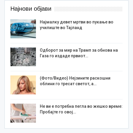
Најнови објави
Најмалку девет мртви во пукање во
училиште во Тајланд
Одборот за мир на Трамп за обнова на
Газа го издаде првиот…
(Фото/Видео) Нејзините раскошни
облини го тресат светот, а…
Не ви е потребна пегла во жешко време:
Пробајте го овој…