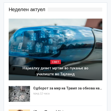
Неделен актуел
СВЕТ
Најмалку девет мртви во пукање во
училиште во Тајланд
Одборот за мир на Трамп за обнова на…
пред 12 часа