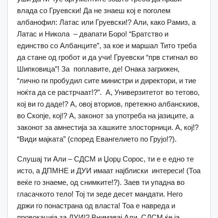
влада со Груевски! Да не знаеш кој е поголем
албанофил: Латас или Груевски!? Али, како Рамиз, а
Латас и Никола – двапати Боро! “Братство и
единство со Албанците”, за кое и маршал Тито треба
да стане од гробот и да учи! Груевски “прв стигнал во
Шипковица”! За поплавите, де! Онака загрижен,
“лично ги пробудил сите министри и директори, и тие
ноќта да се растрчаат!?”. А, Универзитетот во тетово,
кој ви го даде!? А, овој вториов, претежно албанскиов,
во Скопје, кој!? А, законот за употреба на јазиците, а
законот за амнестија за хашките злосторници. А, кој!?
“Види мајката” (според Евангелието по Грујo!?).
Слушај ти Али – СДСМ и Џорџ Сорос, ти е е едно те
исто, а ДПМНЕ и ДУИ имаат најблиски интереси! (Тоа
веќе го знаеме, од снимките!?). Заев ти упадна во
гласачкото тело! Тој ти зеде десет мандати. Него
држи го понастрана од власта! Тоа е навреда и
провокација за ДУИ!? Внимавај Али, СДСМ ќе ја