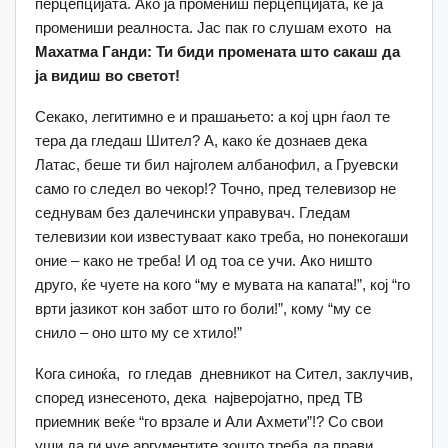
перцепцијата. Ако ја промениш перцепцијата, ќе ја
промениши реалноста. Јас пак го слушам ехото на
Махатма Ганди
:
Ти биди промената што сакаш да
ја видиш во светот
!
Секако, легитимно е и прашањето: а кој црн ѓаол те
тера да гледаш Шител? А, како ќе дознаев дека
Латас, беше ти бил најголем албанофил, а Груевски
само го следел во чекор!? Точно, пред телевизор не
седнувам без далечински управувач. Гледам
телевизии кои известуваат како треба, но понекогаши
оние – како не треба! И од тоа се учи. Ако ништо
друго, ќе чуете на кого “му е мувата на капата!”, кој “го
врти јазикот кон забот што го боли!”, кому “му се
снило – оно што му се хтило!”
Кога синоќа, го гледав дневникот на Сител, заклучив,
според изнесеното, дека најверојатно, пред ТВ
приемник веќе “го врзале и Али Ахмети”!? Со свои
уши да ги чуе аргументите зошто треба да прави