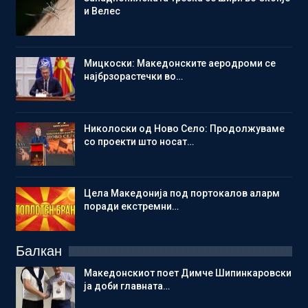
и Велес
Мицкоски: Македонските аеродроми се
најбрзорастечки во…
Николоски од Ново Село: Продолжуваме
со проекти што носат…
Цела Македонија под портокалов аларм
поради екстремни…
Балкан
Македонскиот поет Димче Шипинкаровски
ја доби главната…