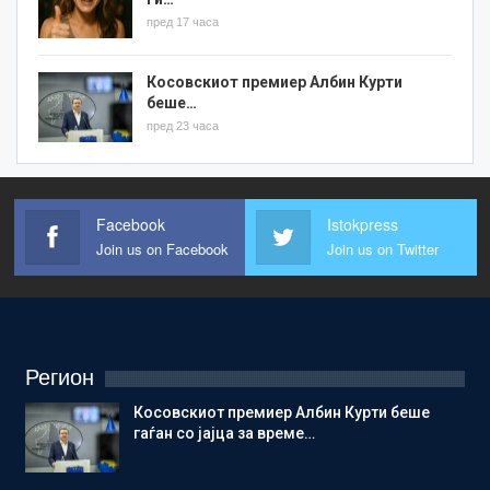
пред 17 часа
Косовскиот премиер Албин Курти
беше…
пред 23 часа
Facebook
Istokpress
Join us on Facebook
Join us on Twitter
Регион
Косовскиот премиер Албин Курти беше
гаѓан со јајца за време…