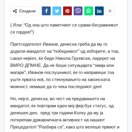
Сподели
( Или: “Од она што паметниот се срами-бесрамникот
се гордее!”)
Претседателот Иванов, денеска треба да му го
додели мандатот на “победникот” од изборите, а тоа,
сакал-неjќел, ќе биде Никола Груевски, лидерот на
ВМРО ДПМНЕ. Да не беше ситуацијата “змија или
магаре”, Иванов-послушникот, ќе го направеше тоа
уште првата ноќ, по стекнувањето на законската
можност, немаше да го чека последниот ден!
Но, нејсе, денеска, во чест на предавањето на
мандатот, ќе повторам еден мој фејсбук статус, од
денешен ден, пред три години.Колку да му ја
поткрепам државничката активност на нашиот
Прецедател! “Разбира се”, како што велеше првиот и