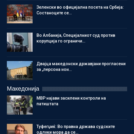
Зеленски во официјална посета на Србија:
Состаноците се…
Во Албанија, Специјалниот суд против
корупција го ограничи…
Двајца македонски државјани прогласени
за „персона нон…
Македонија
МВР најави засилени контроли на
патиштата
Туфегџиќ: Во правна држава судските
одлуки мора да се…