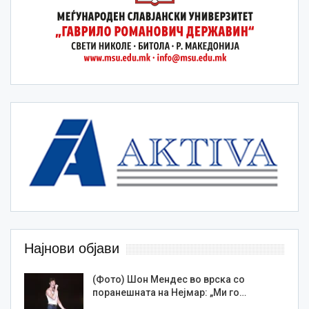
Најнови објави
(Фото) Шон Мендес во врска со
поранешната на Нејмар: „Ми го…