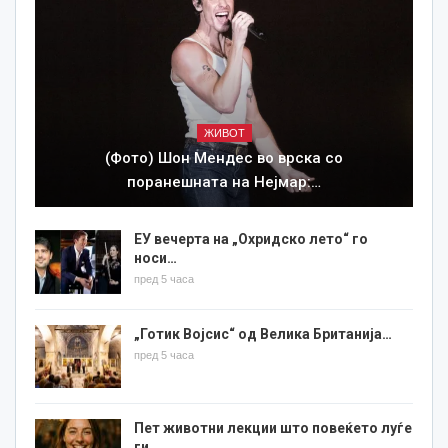
ЖИВОТ
(Фото) Шон Мендес во врска со
поранешната на Нејмар:…
ЕУ вечерта на „Охридско лето“ го
носи…
пред 5 часа
„Готик Војсис“ од Велика Британија…
пред 5 часа
Пет животни лекции што повеќето луѓе
ги…