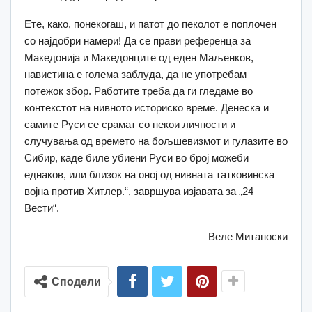
Ете, како, понекогаш, и патот до пеколот е поплочен
со најдобри намери! Да се прави референца за
Македонија и Македонците од еден Маљенков,
навистина е голема заблуда, да не употребам
потежок збор. Работите треба да ги гледаме во
контекстот на нивното историско време. Денеска и
самите Руси се срамат со некои личности и
случувања од времето на бољшевизмот и гулазите во
Сибир, каде биле убиени Руси во број можеби
еднаков, или близок на оној од нивната татковинска
војна против Хитлер.“, завршува изјавата за „24
Вести“.
Веле Митаноски
Сподели