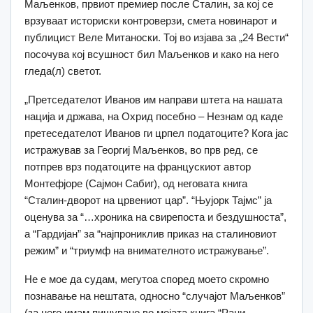
Маљенков, првиот премиер после Сталин, за кој се
врзуваат историски контроверзи, смета новинарот и
публицист Веле Митаноски. Тој во изјава за „24 Вести“
посочува кој всушност бил Маљенков и како на него
гледа(л) светот.
„Претседателот Иванов им направи штета на нашата
нација и држава, на Охрид посебно – Незнам од каде
претеседателот Иванов ги црпел податоците? Кога јас
истражував за Георгиј Маљенков, во прв ред, се
потпрев врз податоците на францускиот автор
Монтефјоре (Сајмон Сабиг), од неговата книга
“Сталин-дворот на црвениот цар”. “Њујорк Тајмс” ја
оценува за “…хроника на свирепоста и бездушноста”,
а “Гардијан” за “најпрониклив приказ на сталиновиот
режим” и “триумф на внимателното истражување”.
Не е мое да судам, мегутоа според моето скромно
познавање на нештата, односно “случајот Маљенков”
(за него имам пишувано во мојата книга “Рани