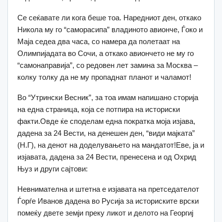
Се сеќавате ли кога беше тоа. Наредниот ден, откако
Никола му го “саморасипа” владиното авионче, Ѓоко и
Маја седеа два часа, со намера да полетаат на
Олимпијадата во Сочи, а откако авиончето не му го
“самонаправија”, со редовен лет замина за Москва –
колку толку да не му пропаднат планот и чаламот!
Во “Утрински Весник”, за тоа имам напишано сторија
на една страница, која се потпира на историски
факти.Овде ќе споделам една пократка моја изјава,
дадена за 24 Вести, на денешен ден, “види мајката”
(Н.Г), на денот на доделувањето на мандатот!Еве, ја и
изјавата, дадена за 24 Вести, пренесена и од Охрид
Њуз и други сајтови:
Невнимателна и штетна е изјавата на претседателот
Ѓорѓе Иванов дадена во Русија за историските врски
помеќу двете земји преку ликот и делото на Георгиј