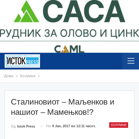
Дома
Колумни
Сталиновиот – Маљенков и
нашиот – Мамењков!?
КОЛУМНИ
На
9 Јан, 2017 во 12:11 часот.
Од
Istok Press