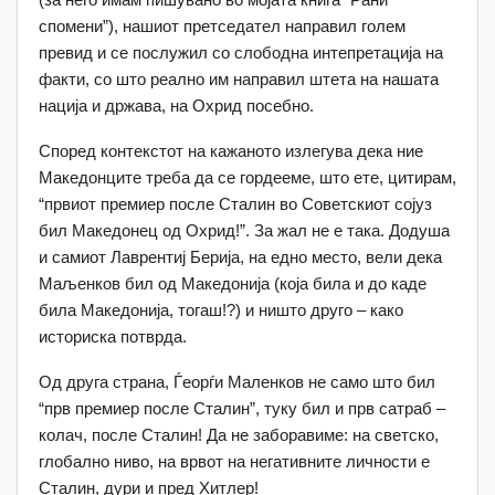
спомени”), нашиот претседател направил голем
превид и се послужил со слободна интепретација на
факти, со што реално им направил штета на нашата
нација и држава, на Охрид посебно.
Според контекстот на кажаното излегува дека ние
Македонците треба да се гордееме, што ете, цитирам,
“првиот премиер после Сталин во Советскиот сојуз
бил Македонец од Охрид!”. За жал не е така. Додуша
и самиот Лаврентиј Берија, на едно место, вели дека
Маљенков бил од Македонија (која била и до каде
била Македонија, тогаш!?) и ништо друго – како
историска потврда.
Од друга страна, Ѓеорѓи Маленков не само што бил
“прв премиер после Сталин”, туку бил и прв сатраб –
колач, после Сталин! Да не заборавиме: на светско,
глобално ниво, на врвот на негативните личности е
Сталин, дури и пред Хитлер!