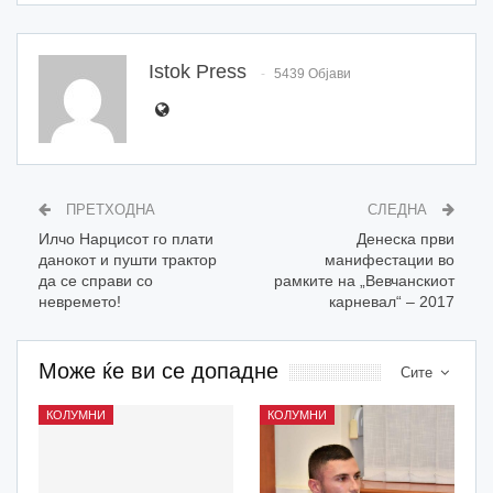
Istok Press
5439 Објави
ПРЕТХОДНА
СЛЕДНА
Илчо Нарцисот го плати
Денеска први
данокот и пушти трактор
манифестации во
да се справи со
рамките на „Вевчанскиот
невремето!
карневал“ – 2017
Може ќе ви се допадне
Сите
КОЛУМНИ
КОЛУМНИ