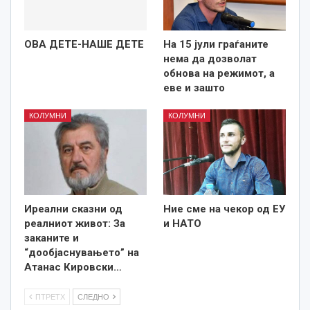
ОВА ДЕТЕ-НАШЕ ДЕТЕ
На 15 јули граѓаните
нема да дозволат
обнова на режимот, а
еве и зашто
КОЛУМНИ
КОЛУМНИ
Иреални сказни од
Ние сме на чекор од ЕУ
реалниот живот: За
и НАТО
заканите и
“дообјаснувањето” на
Атанас Кировски…
ПТРЕТХ
СЛЕДНО