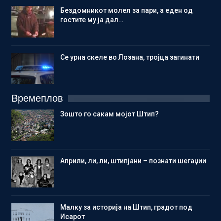
Бездомникот молел за пари, а еден од
гостите му ја дал…
Се урна скеле во Лозана, тројца загинати
Времеплов
Зошто го сакам мојот Штип?
Aприли, ли, ли, штипјани – познати шегаџии
Малку за историја на Штип, градот под
Исарот