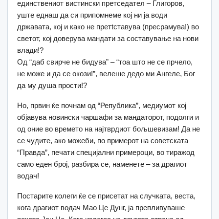
единствениот вистински претседател – Глигоров,
уште еднаш да си припомнеме кој ни ја води
државата, кој и како не претtставува (пресрамува!) во
светот, кој доверува мандати за составување на нови
влади!?
Од “даб свирче не бидува” – “тоа што не се прчело,
не може и да се окози!”, велеше дедо ми Ангеле, Бог
да му душа прости!?
Но, првин ќе почнам од “Република”, медиумот кој
објавува новински чаршафи за мандаторот, подолги и
од оние во времето на најтврдиот бољшевизам! Да не
се чудите, ако можеби, по примерот на советската
“Правда”, печати специјални примероци, во тиражод
само еден број, разбира се, наменете – за драгиот
водач!
Постарите колеги ќе се присетат на случката, веста,
кога драгиот водач Мао Це Дунг, ја препливуваше