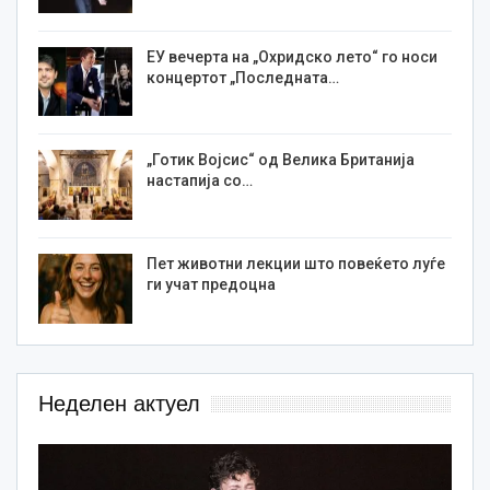
ЕУ вечерта на „Охридско лето“ го носи
концертот „Последната…
„Готик Војсис“ од Велика Британија
настапија со…
Пет животни лекции што повеќето луѓе
ги учат предоцна
Неделен актуел