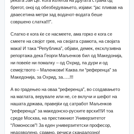
реката Јан Це. Кога излегоа на другата страна од
брегот, оној од обезбедувањето, изјави: “јас пливав на
дваесетина метри зад водачот-водата беше
совршено слатка!!!”.
Слатко е кога ќе се насмеете, ама горко е кога се
смеете на својот грев, на својата срамота, на својата
мака! И така “Република”, објави, демек, ексклузивна
репортажа дека Георги Маљенков бил од Македонија,
ни повеќе ни помалку – од Охрид, па дури и од
семејството – Маленкови! Каква ли “референца” за
Македонија, за Охрид, за…..!!!
А во градењео на оваа “референца”, во создавањето
на маглата, верувале или не, се вклучи и шефот на
нашата држава, правејќи од сатработ Маљенков
“референца” за македонско-руските врски!!!И тоа
среде Москва, на престижниот Универзитетот
“Ломоносов”! За еден универзитетски професор,
недозволено, срамно, речиси скандалозно!