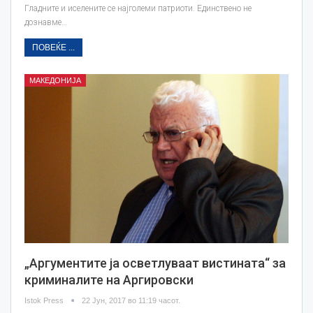
Гладните и иселените се најголеми патриоти. Единствено не
дознавме…
ПОВЕЌЕ ...
МАКЕДОНИЈА
„Аргументите ја осветлуваат вистината“ за
криминалите на Аргировски
Istok Press
22 Јун, 2017 во 11:19 часот.