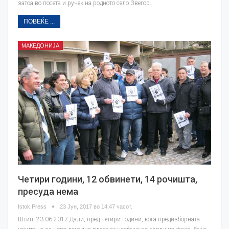
затоа во посета и ручек на родното село Звегор…
ПОВЕЌЕ ...
МАКЕДОНИЈА
Четири години, 12 обвинети, 14 рочишта,
пресуда нема
Istok Press
23 Јун, 2017 во 14:47 часот.
Штип, 23.06.2017 Дали, пред четири години, кога предизборната