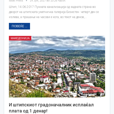
Istok Press
14 Јун, 2017 во 10:26 часот.
Штип, 14.06.2017 Пукната канализација од задната страна во
дворот на штипската уметничка галерија Безистен четврт ден се
излева, а прашање на часови е кога, во текот на денов,…
ПОВЕЌЕ ...
МАКЕДОНИЈА
И штипскиот градоначалник исплаќал
плата од 1 денар!