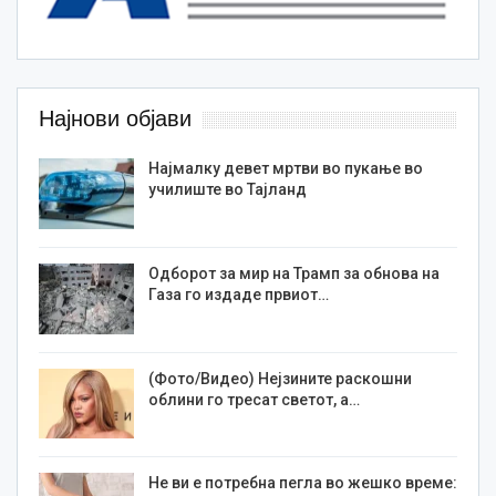
Најнови објави
Најмалку девет мртви во пукање во
училиште во Тајланд
Одборот за мир на Трамп за обнова на
Газа го издаде првиот…
(Фото/Видео) Нејзините раскошни
облини го тресат светот, а…
Не ви е потребна пегла во жешко време: