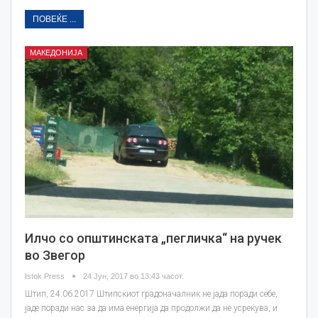
ПОВЕЌЕ ...
МАКЕДОНИЈА
Илчо со општинската „пегличка“ на ручек
во Звегор
Istok Press
24 Јун, 2017 во 13:43 часот.
Штип, 24.06.2017 Штипскиот градоначалник не јада поради себе,
јаде поради нас за да има енергија да продолжи да не усреќува, и