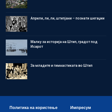
Aприли, ли, ли, штипјани – познати шегаџии
Малку за историја на Штип, градот под
Исарот
Зa младите и гимнастиката во Штип
Политика на користење
Импресум