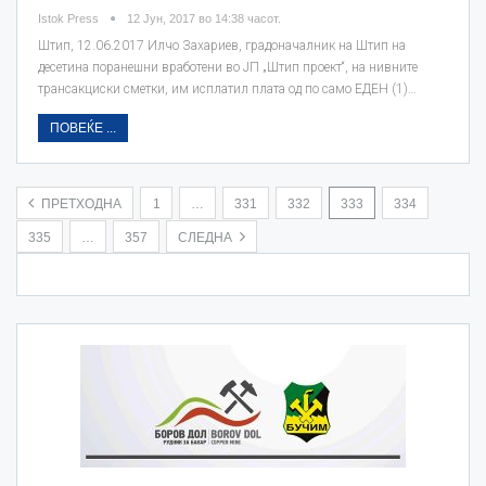
Istok Press
12 Јун, 2017 во 14:38 часот.
Штип, 12.06.2017 Илчо Захариев, градоначалник на Штип на
десетина поранешни вработени во ЈП „Штип проект“, на нивните
трансакциски сметки, им исплатил плата од по само ЕДЕН (1)…
ПОВЕЌЕ ...
ПРЕТХОДНА
1
…
331
332
333
334
335
…
357
СЛЕДНА