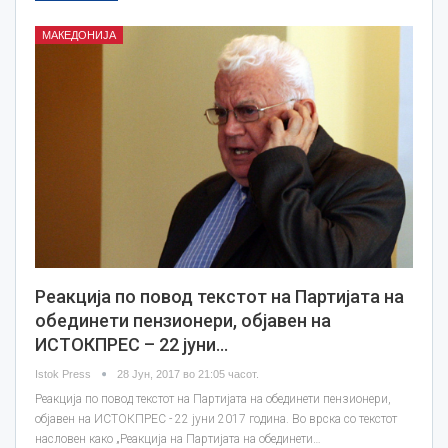
МАКЕДОНИЈА
Реакција по повод текстот на Партијата на
обединети пензионери, објавен на
ИСТОКПРЕС – 22 јуни…
Istok Press
28 Јун, 2017 во 21:05 часот.
Реакција по повод текстот на Партијата на обединети пензионери,
објавен на ИСТОКПРЕС - 22 јуни 2017 година. Во врска со текстот
насловен како „Реакција на Партијата на обединети…