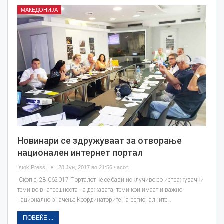
МАКЕДОНИЈА
Новинари се здружуваат за отворање
национален интернет портал
Istok Press
28 Јун, 2017 во 21:56 часот.
Скопје, 28.062017 Порталот ќе се бави исклучиво со истражувачки
теми во внатрешноста на државата, теми кои имаат и важно
национално значење Координаторите на регионалните…
ПОВЕЌЕ ...