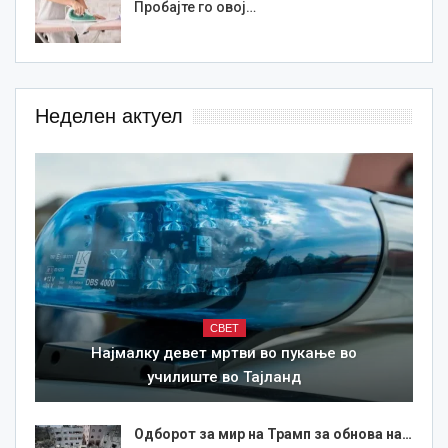
Пробајте го овој…
Неделен актуел
СВЕТ
Најмалку девет мртви во пукање во
училиште во Тајланд
Одборот за мир на Трамп за обнова на…