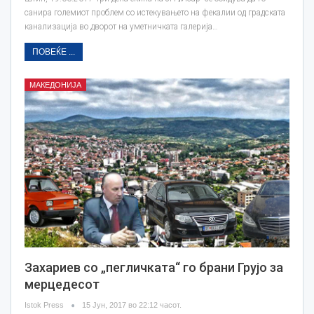
санира големиот проблем со истекувањето на фекалии од градската
канализација во дворот на уметничката галерија…
ПОВЕЌЕ ...
МАКЕДОНИЈА
Захариев со „пегличката“ го брани Грујо за
мерцедесот
Istok Press
15 Јун, 2017 во 22:12 часот.