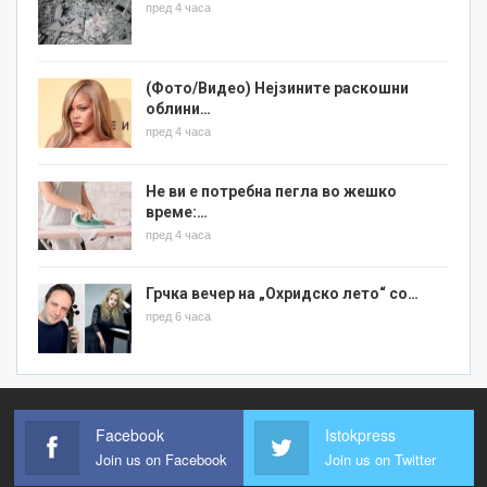
пред 4 часа
(Фото/Видео) Нејзините раскошни
облини…
пред 4 часа
Не ви е потребна пегла во жешко
време:…
пред 4 часа
Грчка вечер на „Охридско лето“ со…
пред 6 часа
Facebook
Istokpress
Join us on Facebook
Join us on Twitter