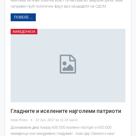
кампања за нова локална власт се наоѓаше во завршна фаза, беше
направен груб политички фаул врз кандидатот на СДСМ…
ПОВЕЌЕ ...
МАКЕДОНИЈА
Гладните и иселените најголеми патриоти
Istok Press
22 Јун, 2017 во 11:23 часот.
Дознававме дека покрај 600.000 иселени постојат и 450.000
македонци кои секојдневно гладуваат...Ама Цар Самоил е наш!