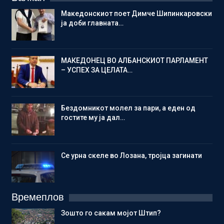
Македонскиот поет Димче Шипинкаровски
ја доби главната…
МАКЕДОНЕЦ ВО АЛБАНСКИОТ ПАРЛАМЕНТ
– УСПЕХ ЗА ЦЕЛАТА…
Бездомникот молел за пари, а еден од
гостите му ја дал…
Се урна скеле во Лозана, тројца загинати
Времеплов
Зошто го сакам мојот Штип?