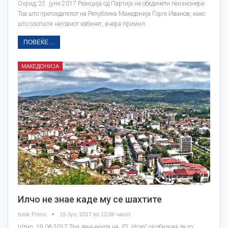
Охрид, 22. јуни 2017 Реакција од Партија на обединети пензионери
Тоа што претседателот на Република Македонија Ѓорге Иванов, како
што соопшти неговиот кабинет, вчера примил…
ПОВЕЌЕ ...
МАКЕДОНИЈА
Илчо не знае каде му се шахтите
Istok Press
19 Јун, 2017 во 12:06 часот.
Штип, 19.06.2017 Три дена екипа на ЈП „Исар“ се обидува да го