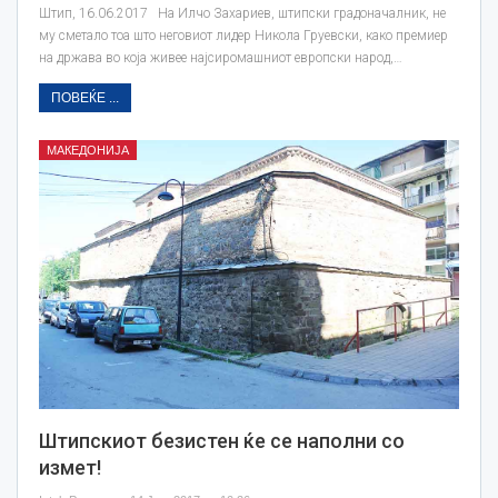
Штип, 16.06.2017 На Илчо Захариев, штипски градоначалник, не
му сметало тоа што неговиот лидер Никола Груевски, како премиер
на држава во која живее најсиромашниот европски народ,…
ПОВЕЌЕ ...
МАКЕДОНИЈА
Штипскиот безистен ќе се наполни со
измет!