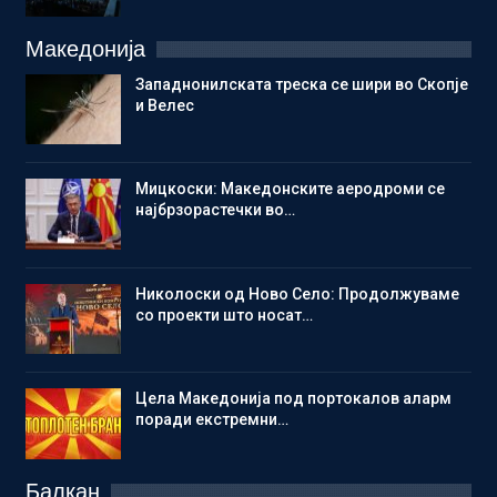
Македонија
Западнонилската треска се шири во Скопје
и Велес
Мицкоски: Македонските аеродроми се
најбрзорастечки во…
Николоски од Ново Село: Продолжуваме
со проекти што носат…
Цела Македонија под портокалов аларм
поради екстремни…
Балкан