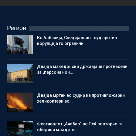
Регион
Во Албанија, Специјалниот суд против
корупција го ограничи…
Двајца македонски државјани прогласени
за „персона нон…
Двајца мртви во судир на противпожарни
хеликоптери во…
Фестивалот „Анибар“ во Пеќ повторно ги
обедини младите…