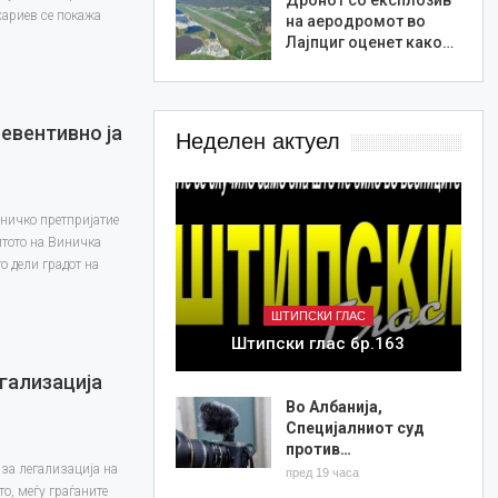
хариев се покажа
на аеродромот во
Лајпциг оценет како…
евентивно ја
Неделен актуел
ничко претпријатие
итото на Виничка
о дели градот на
ШТИПСКИ ГЛАС
Штипски глас бр.163
гализација
Во Албанија,
Специјалниот суд
против…
за легализација на
пред 19 часа
то, меѓу граѓаните