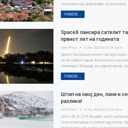
попознати како дивоградби на општината.
ПОВЕЌЕ ...
SpaceX лансира сателит та
првиот лет на годината
Istok Press
8 Јан, 2018 во 12:54 часот.
SpaceX лансираше сателит под тајно кодно
лет во новата година. Беспилотни сокол ра
Канаверал, Флорида, во неделата вечер, но
ПОВЕЌЕ ...
Штип на овој ден, лани и с
разлика!
Istok Press
8 Јан, 2018 во 12:10 часот.
Штип, 08.01.2018 Во девет часот изутрина
Штип изнесуваше 3 степени над нулата. За