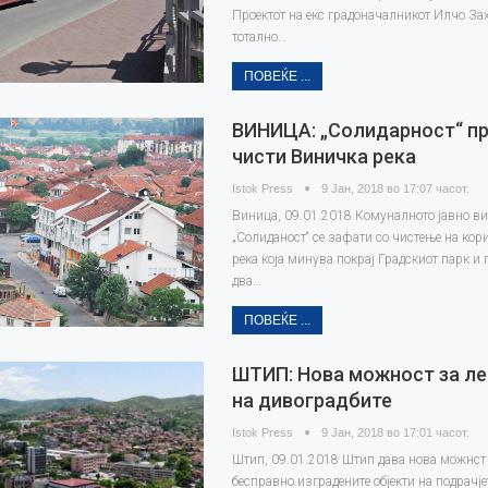
Проектот на екс градоначалникот Илчо За
тотално…
ПОВЕЌЕ ...
ВИНИЦА: „Солидарност“ пр
чисти Виничка река
Istok Press
9 Јан, 2018 во 17:07 часот.
Виница, 09.01.2018 Комуналното јавно ви
„Солиданост“ се зафати со чистење на кор
река која минува покрај Градскиот парк и г
два…
ПОВЕЌЕ ...
ШТИП: Нова можност за ле
на дивоградбите
Istok Press
9 Јан, 2018 во 17:01 часот.
Штип, 09.01.2018 Штип дава нова можнст 
бесправно изградените објекти на подрачје