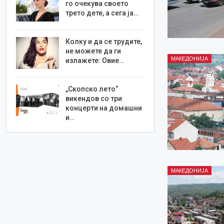
го очекува своето
трето дете, а сега ја…
Колку и да се трудите,
не можете да ги
МАКЕДОНИЈА
излажете: Овие…
„Скопско лето“
викендов со три
концерти на домашни
и…
МАКЕДОНИЈА