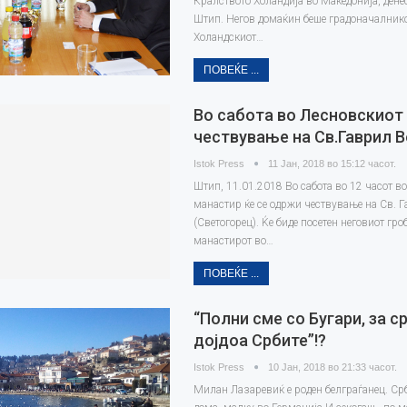
Кралството Холандија во Македонија, денес
Штип. Негов домаќин беше градоначалнико
Холандскиот…
ПОВЕЌЕ ...
Во сабота во Лесновскиот
чествување на Св.Гаврил 
Istok Press
11 Јан, 2018 во 15:12 часот.
Штип, 11.01.2018 Во сабота во 12 часот в
манастир ќе се одржи чествување на Св. 
(Светогорец). Ќе биде посетен неговиот гро
манастирот во…
ПОВЕЌЕ ...
“Полни сме со Бугари, за с
дојдоа Србите”!?
Istok Press
10 Јан, 2018 во 21:33 часот.
Милан Лазаревиќ е роден белграѓанец. Ср