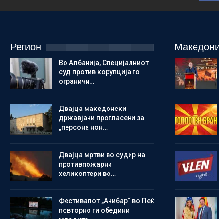
Регион
Македони
Во Албанија, Специјалниот
суд против корупција го
ограничи…
Двајца македонски
државјани прогласени за
„персона нон…
Двајца мртви во судир на
противпожарни
хеликоптери во…
Фестивалот „Анибар“ во Пеќ
повторно ги обедини