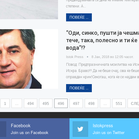
предвидувањата се дека ќе имаме температ
степени. А…
ПОВЕЌЕ ...
“Оди, синко, пушти ја чешм
тече, така, полесно и ти ќ
вода”!?
Istok Press
8 Јан, 2018 во 12:05 часот.
Повод: Предпразничната моилитва на Иск
Искра. Браво!!! Да не беше очај, ова ќе бе
оправдан крик!Секогаш, кога ќе се најдам 
ПОВЕЌЕ ...
1
…
494
495
496
497
498
…
551
СЛ
Facebook
Istokpress
Join us on Facebook
Join us on Twitter