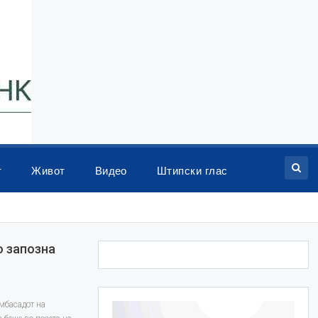
т
Живот
Видео
Штипски глас
 запозна
мбасадот на