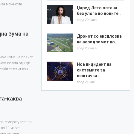
 Таа можносте…
Џаред Лето остана
без улога по новите…
пред 20 часа
јна Зума на
Дронот со експлозив
на аеродромот во…
пред 20 часа
 име Зума на првиот
кета полета од Кејп
Нов инцидент на
сејќи сателит кон…
системите за
вештачка…
пред 21 час
ега-каква
ва темпратурата во
 во 11 часот