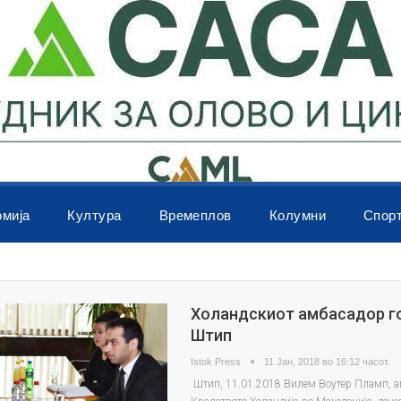
омија
Култура
Времеплов
Колумни
Спор
Холандскиот амбасадор го
Штип
Istok Press
11 Јан, 2018 во 16:12 часот.
Штип, 11.01.2018 Вилем Воутер Пламп, а