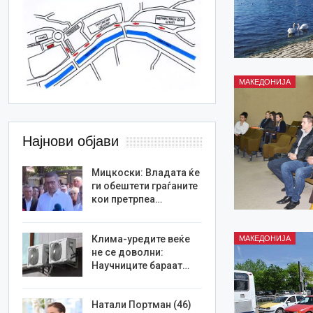
МАКЕДОНИЈА
Најнови објави
Мицкоски: Владата ќе
ги обештети граѓаните
кои претрпеа…
Клима-уредите веќе
МАКЕДОНИЈА
не се доволни:
Научниците бараат…
Натали Портман (46)