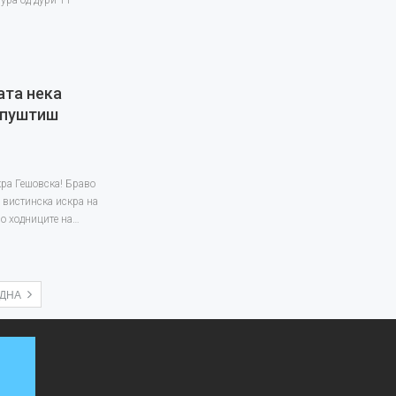
ура од дури 11
ата нека
е пуштиш
ра Гешовска! Браво
ше вистинска искра на
во ходниците на…
ЕДНА