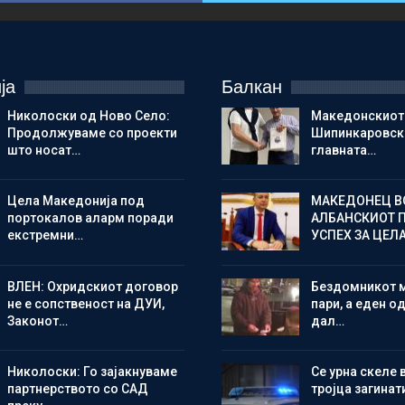
ја
Балкан
Николоски од Ново Село:
Македонскиот
Продолжуваме со проекти
Шипинкаровски
што носат…
главната…
Цела Македонија под
МАКЕДОНЕЦ В
портокалов аларм поради
АЛБАНСКИОТ 
екстремни…
УСПЕХ ЗА ЦЕЛ
ВЛЕН: Охридскиот договор
Бездомникот 
не е сопственост на ДУИ,
пари, а еден од
Законот…
дал…
Николоски: Го зајакнуваме
Се урна скеле 
партнерството со САД
тројца загинат