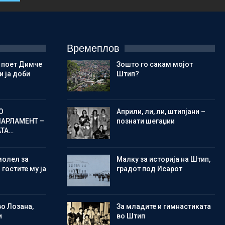
Времеплов
 поет Димче
Зошто го сакам мојот
 ја доби
Штип?
О
Aприли, ли, ли, штипјани –
ПАРЛАМЕНТ –
познати шегаџии
АТА…
молел за
Малку за историја на Штип,
 гостите му ја
градот под Исарот
во Лозана,
Зa младите и гимнастиката
и
во Штип