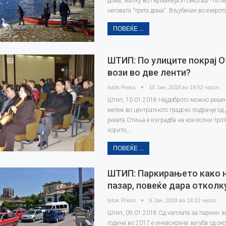
дома, малку во Германија.И секогаш - по м
неговата "трета дома". Вљубеник во езерот
ПОВЕЌЕ ...
ШТИП: По улиците покрај О
вози во две ленти?
Istok Press
10 Јан, 2018 во 19:52 часот.
Штип, 10.01.2018 Најдоброто можно решен
метеж во централното градско подрачје од 
реката Отиња е изградба на конзолни трот
корито,…
ПОВЕЌЕ ...
ШТИП: Паркирањето како 
пазар, повеќе дара отколк
Istok Press
9 Јан, 2018 во 19:12 часот.
Штип, 09.01.2018 Oд наплата за паркин з
година во 2017 е инкасирана загуба од око