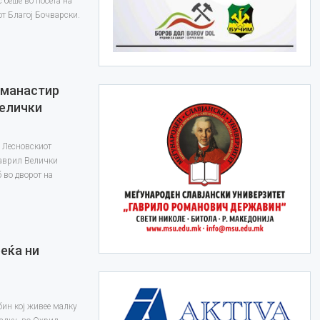
 беше во посета на
т Благој Бочварски.
 манастир
Велички
о Лесновскиот
Гаврил Велички
б во дворот на
реќа ни
бин кој живее малку