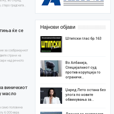
алку, во Охрид,
о, старо градската…
Најнови објави
тиња ќе се
Штипски глас бр.163
ие за сообракајниот
двете страни на
оари над речното
Во Албанија,
Специјалниот суд
против корупција го
ограничи…
на виничкиот
Џаред Лето остана без
у масло
улога по новите
обвинувања за…
а само половина
лу 6.000 евра.
Дронот со експлозив