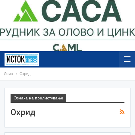
Дома
Охрид
Ознака на прелистување
Охрид