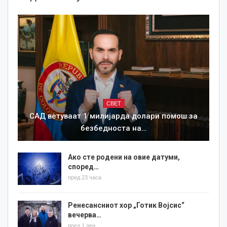
СВЕТ
САД ветуваат 1 милијарда долари помош за
безбедноста на…
Ако сте родени на овие датуми,
според…
пред 23 часа
Ренесансниот хор „Готик Војсис“
вечерва…
пред 1 ден