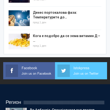
Денес портокалова фаза:
Температурите до…
пред 1 ден
Кога е подобро да се зема витамин Д –
…
пред 1 ден
Facebook
Istokpress
Join us on Facebook
Join us on Twitter
Регион