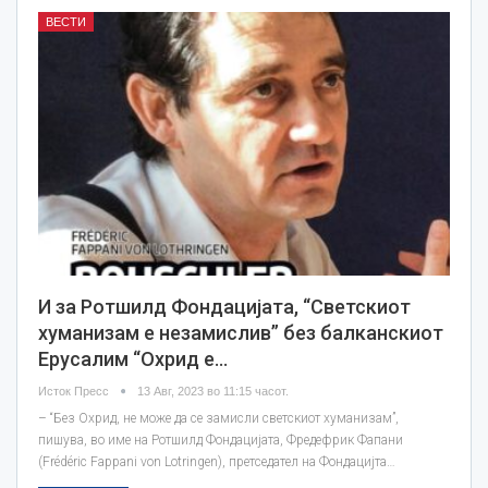
ВЕСТИ
И за Ротшилд Фондацијата, “Светскиот
хуманизам е незамислив” без балканскиот
Ерусалим “Охрид е…
Исток Пресс
13 Авг, 2023 во 11:15 часот.
– “Без Охрид, не може да се замисли светскиот хуманизам”,
пишува, во име на Ротшилд Фондацијата, Фредефрик Фапани
(Frédéric Fappani von Lotringen), претседател на Фондацијта…