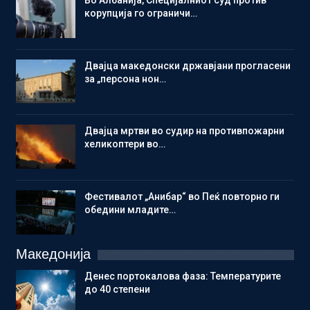
Во Албанија, Специјалниот суд против
корупција го ограничи…
Двајца македонски државјани прогласени
за „персона нон…
Двајца мртви во судир на противпожарни
хеликоптери во…
Фестивалот „Анибар“ во Пеќ повторно ги
обедини младите…
Македонија
Денес портокалова фаза: Температурите
до 40 степени