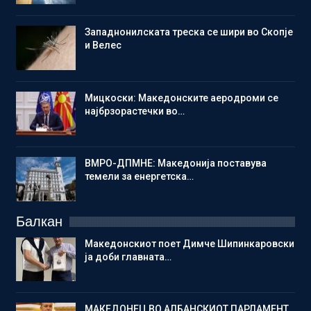
Западнонилската треска се шири во Скопје
и Велес
Мицкоски: Македонските аеродроми се
најбрзорастечки во…
ВМРО-ДПМНЕ: Македонија поставува
темели за енергетска…
Балкан
Македонскиот поет Димче Шипинкаровски
ја доби главната…
МАКЕДОНЕЦ ВО АЛБАНСКИОТ ПАРЛАМЕНТ