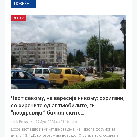
ПОВЕЌЕ ...
ВЕСТИ
Чест секому, на вересија никому: охригани,
со сирените од автмобилите, ги
“поздравија!” балканските…
Istok Press
17 Јун, 2023 во 01:10 часот.
Добра вест е што изминативе два дена, на “Преспа форумот за
дијалог” (ПФД), кој се одржува во градот Струга, а во слободните