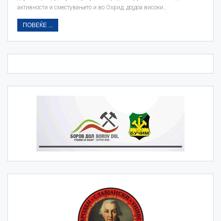
активности и сместувањето и во Охрид, дојдоа високи…
ПОВЕЌЕ ...