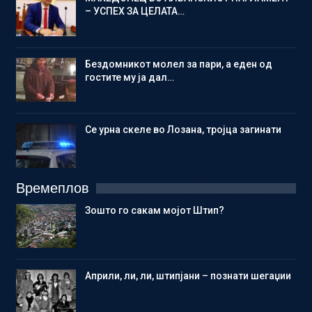
– УСПЕХ ЗА ЦЕЛАТА…
Бездомникот молел за пари, а еден од
гостите му ја дал…
Се урна скеле во Лозана, тројца загинати
Времеплов
Зошто го сакам мојот Штип?
Aприли, ли, ли, штипјани – познати шегаџии