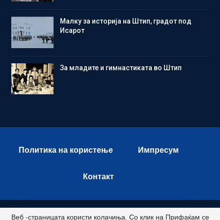
Малку за историја на Штип, градот под
Исарот
Зa младите и гимнастиката во Штип
Политика на користење
Импресум
Контакт
Веб -страницата користи колачиња. Со клик на Прифаќам се