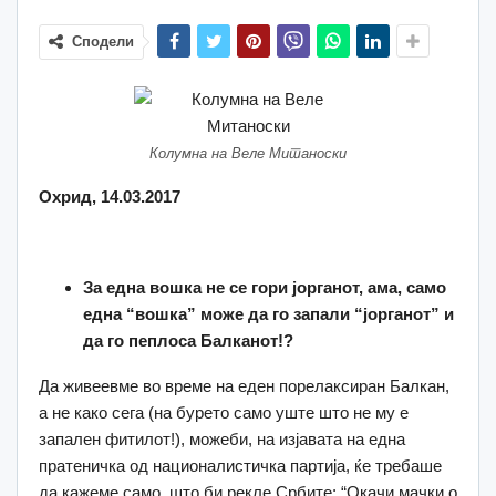
Сподели
Колумна на Веле Митаноски
Охрид, 14.03.2017
За една вошка не се гори јорганот, ама, само
една “вошка” може да го запали “јорганот” и
да го пеплоса Балканот!?
Да живеевме во време на еден порелаксиран Балкан,
а не како сега (на бурето само уште што не му е
запален фитилот!), можеби, на изјавата на една
пратеничка од националистичка партија, ќе требаше
да кажеме само, што би рекле Србите: “Окачи мачки o