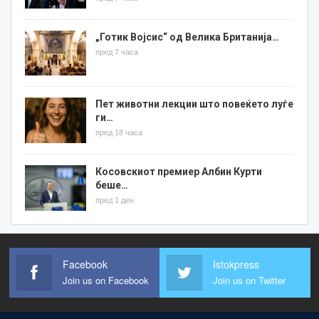
„Готик Војсис“ од Велика Британија…
пред 7 часа
Пет животни лекции што повеќето луѓе
ги…
пред 18 часа
Косовскиот премиер Албин Курти
беше…
пред 1 ден
Facebook
Istokpress
Join us on Facebook
Join us on Twitter