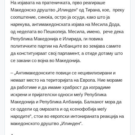
На изјавата на пратеничката, прво реагираше
Македонско друштво „Илинден“ од Тирана, кое, преку
соопштение, синоќа, остро ја осуди, како што ја
нарекува, антимакедонската изјава на Месила Дода,
од неделата во Пешкопеја. Месила, имено, рече дека
Република Македонија е Илирида, ги повика
политичките партии на Албанците во земјава самите
да конституираат свој парламент, а отиде дотаму што
се закани со војна во Македонија.
– „Антимакедонските повици се нецивилизирани и
немаат место на територијата на Европа. Ние мораме
да работиме и да имаме храброст да изградиме
искрени и пријателски односи меѓу Република
Македонија и Република Албанија. Балканот мора да
се оддели од омразата и од ксенофобија меѓу
народите“, стои во европски интонираната реакција на
македонското друштво „Илинден“.