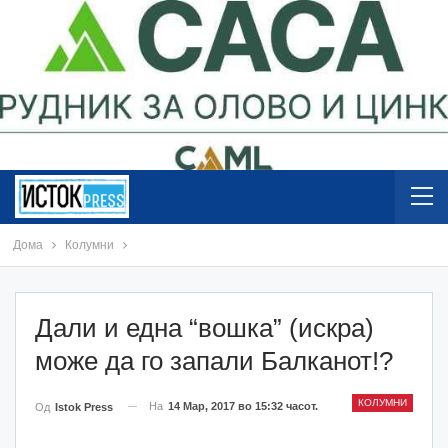
Дома
Колумни
Дали и една “вошка” (искра)
може да го запали Балканот!?
КОЛУМНИ
На
14 Мар, 2017 во 15:32 часот.
Од
Istok Press