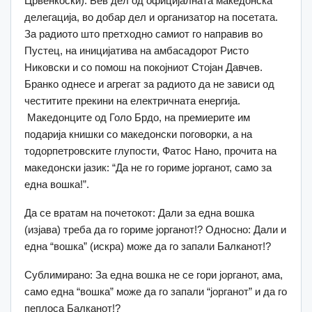
Црвенкоски). Бев дел од официјалната македонска
делегација, во добар дел и организатор на посетата.
За радиото што претходно самиот го направив во
Пустец, на иницијатива на амбасадорот Ристо
Никовски и со помош на покојниот Стојан Давчев.
Бранко однесе и агрегат за радиото да не зависи од
честитите прекини на електричната енергија.
Македонците од Голо Брдо, на премиерите им
подарија книшки со македонски поговорки, а на
тодорпетровските глупости, Фатос Нано, прочита на
македонски јазик: “Да не го гориме јорганот, само за
една вошка!”.
Да се вратам на почетокот: Дали за една вошка
(изјава) треба да го гориме јорганот!? Односно: Дали и
една “вошка” (искра) може да го запали Балканот!?
Сублимирано: За една вошка не се гори јорганот, ама,
само една “вошка” може да го запали “јорганот” и да го
пеплоса Балканот!?