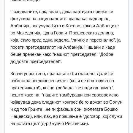
Познавачите, пак, велат, дека партијата повеќе се
фокусира на националните прашања, надвор од
Албанија, вклучувајќи го и Косово, како и Албанците
во Македонија, Црна Гора и Прешевската долина,
која, само пред една недела, “лично и персонално”, ја
посети претседателот на Албанија, Нишани и каде
беше пречекан како “нашиот претседател: ”Добре
дојдовте претседателе!”.
Значи упростено, прашањето би гласело: Дали се
работи за поединечен излет (кој и се повторува на
пратеничката!), кој не треба да “не вади од памет”,
нешто како на “нашите тамбураши кои своевремено
изјавуваа дека следниот конгрес ќе го држат во Солун
и од тоа Грците ,,не ги фаќаше сон, (колегата Бошко
Нацевски), или, пак, во прашање е “договор, кој служи
на истата цел”(д-р Љупчо Ристевски).