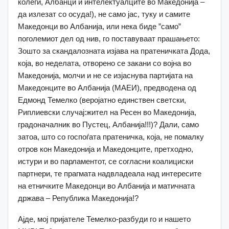
колеги, Албанци и интелектуалците во Македонија –
да излезат со осуда!), не само јас, туку и самите
Македонци во Албанија, или нека биде ”само”
поголемиот дел од нив, го поставуваат прашањето:
Зошто за скандалозната изјава на пратеничката Дода,
која, во неделата, отворено се закани со војна во
Македонија, молчи и не се изјаснува партијата на
Македонците во Албанија (МАЕИ), предводена од
Едмонд Темелко (веројатно единствен светски,
Риплиевски случај:жител на Ресен во Македонија,
градоначалник во Пустец, Албанија!!!)? Дали, само
затоа, што со госпоѓата пратеничка, која, не помалку
отров кон Македонија и Македонците, претходно,
истури и во парламентот, се согласни коалициски
партнери, те прагмата надвладеала над интересите
на етничките Македонци во Албанија и матичната
држава – Република Македонија!?
Ајде, мој пријателе Темелко-разбуди го и нашето