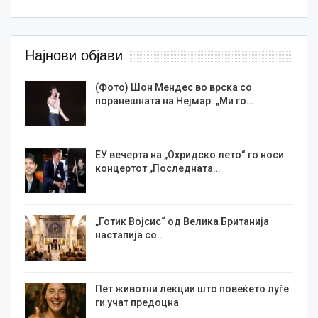
Најнови објави
(Фото) Шон Мендес во врска со
поранешната на Нејмар: „Ми го…
ЕУ вечерта на „Охридско лето“ го носи
концертот „Последната…
„Готик Војсис“ од Велика Британија
настапија со…
Пет животни лекции што повеќето луѓе
ги учат предоцна