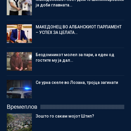
ја доби главната…
МАКЕДОНЕЦ ВО АЛБАНСКИОТ ПАРЛАМЕНТ
– УСПЕХ ЗА ЦЕЛАТА…
Бездомникот молел за пари, а еден од
гостите му ја дал…
Се урна скеле во Лозана, тројца загинати
Времеплов
Зошто го сакам мојот Штип?