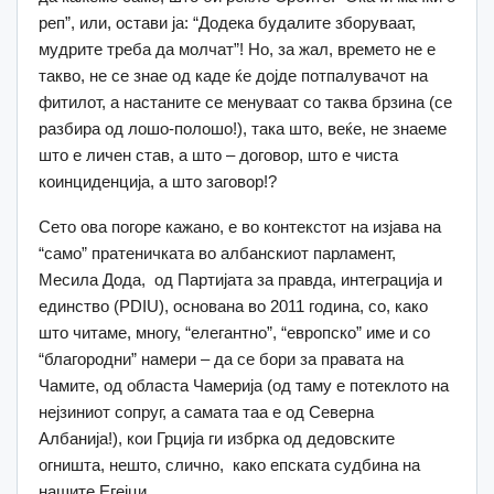
реп”, или, остави ја: “Додека будалите зборуваат,
мудрите треба да молчат”! Но, за жал, времето не е
такво, не се знае од каде ќе дојде потпалувачот на
фитилот, а настаните се менуваат со таква брзина (се
разбира од лошо-полошо!), така што, веќе, не знаеме
што е личен став, а што – договор, што е чиста
коинциденција, а што заговор!?
Сето ова погоре кажано, е во контекстот на изјава на
“само” пратеничката во албанскиот парламент,
Месила Дода, од Партијата за правда, интеграција и
единство (PDIU), основана во 2011 година, со, како
што читаме, многу, “елегантно”, “европско” име и со
“благородни” намери – да се бори за правата на
Чамите, од областа Чамерија (од таму е потеклото на
нејзиниот сопруг, а самата таа е од Северна
Албанија!), кои Грција ги избрка од дедовските
огништа, нешто, слично, како епската судбина на
нашите Егејци.