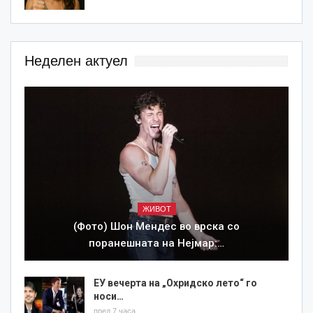
Неделен актуел
ЖИВОТ
(Фото) Шон Мендес во врска со
поранешната на Нејмар:…
ЕУ вечерта на „Охридско лето“ го
носи…
пред 7 часа