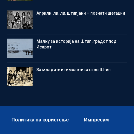
Aприли, ли, ли, штипјани – познати шегаџии
Малку за историја на Штип, градот под
Исарот
Зa младите и гимнастиката во Штип
Политика на користење
Импресум