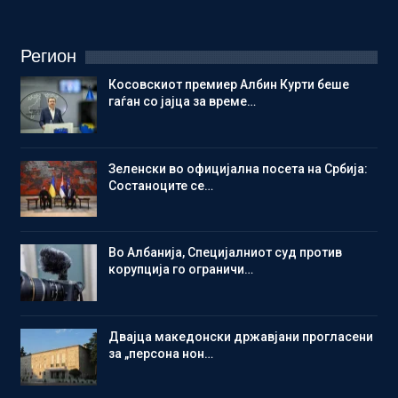
Регион
Косовскиот премиер Албин Курти беше
гаѓан со јајца за време…
Зеленски во официјална посета на Србија:
Состаноците се…
Во Албанија, Специјалниот суд против
корупција го ограничи…
Двајца македонски државјани прогласени
за „персона нон…