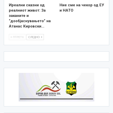
Иреални сказни од
Ние сме на чекор од ЕУ
реалниот живот: За
и НАТО
заканите и
“дообјаснувањето” на
Атанас Кировски…
ПТРЕТХ
СЛЕДНО