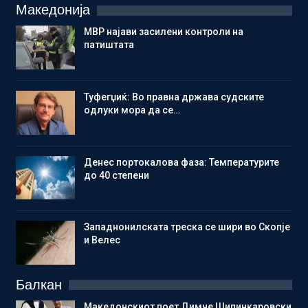
Македонија
МВР најави засилени контроли на
патиштата
Туфегџиќ: Во правна држава судските
одлуки мора да се…
Денес портокалова фаза: Температурите
до 40 степени
Западнонилската треска се шири во Скопје
и Велес
Балкан
Македонскиот поет Димче Шипинкаровски