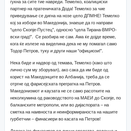
гукна за сите тие навреди. Темелко, коалициски
партнер на пратеничката Дода! Темелко за чие
приведување се дигна на нозе цело ДПМНЕ! Темелко
кој за избори во Македонија, знаеше да го направи
“цело Скопје-Пустец”, односно “цела Тирана-ВМРО-
вски град!”. Се разбира не сам. Ама ќе дојде време,
кога ќе излезе на виделина дека не му помагал само
Тодор Петров, туку и други наши “официози!”.
Нека биде и надвор од темава, Темелко (како што
лично сум му зборувал), ако сака да им биде од
корист на Македонците во Албанија, треба да се
отргне од фарисејската прегратка на Петров.
Македонизмот и каузата не се само расотките на
неколкумина од раководството на МАЕИ до Скопје, по
балканските метрополи, или во дијаспората – на
сметка на наивноста и неинформираноста на нашите
гурбетчии – финасиери во касата на Петров!
Додека јас финасирав од лични средства, подоцна и