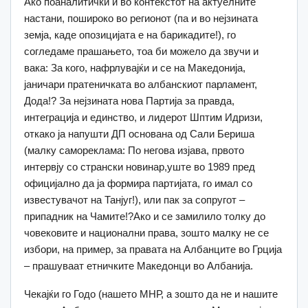
Ако поаналитички и во контекстот на актуелните
настани, пошироко во регионот (па и во нејзината
земја, каде опозицијата е на барикадите!), го
согледаме прашањето, тоа би можело да звучи и
вака: За кого, нафрлувајќи и се на Македонија,
јаничари пратеничката во албанскиот парламент,
Дода!? За нејзината нова Партија за правда,
интеграција и единство, и лидерот Шптим Идризи,
откако ја напушти ДП основана од Сали Бериша
(малку самореклама: По негова изјава, првото
интервју со странски новинар,уште во 1989 пред
официјално да ја формира партијата, го имал со
известувачот на Танјуг!), или пак за сопругот –
припадник на Чамите!?Ако и се замилило толку до
човековите и национални права, зошто малку не се
избори, на пример, за правата на Албанците во Грција
– прашуваат етничките Македонци во Албанија.
Чекајќи го Годо (нашето МНР, а зошто да не и нашите