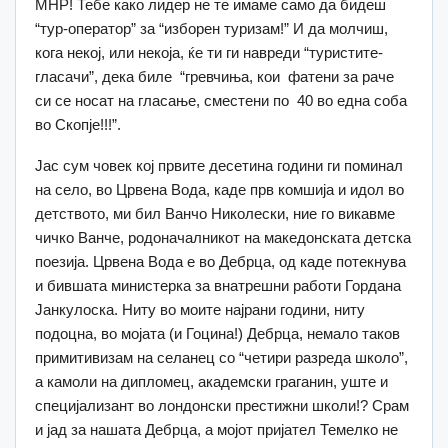
МНР! Тебе како лидер не те имаме само да бидеш
“тур-оператор” за “изборен туризам!” И да молчиш,
кога некој, или некоја, ќе ти ги навреди “туристите-
гласачи”, дека биле “гревчиња, кои фатени за раче
си се носат на гласање, сместени по 40 во една соба
во Скопје!!!”.
Јас сум човек кој првите десетина години ги поминал
на село, во Црвена Вода, каде прв комшија и идол во
детството, ми бил Ванчо Николески, ние го викавме
чичко Ванче, родоначалникот на македонската детска
поезија. Црвена Вода е во Дебрца, од каде потекнува
и бившата министерка за внатрешни работи Гордана
Јанкулоска. Ниту во моите најрани години, ниту
подоцна, во мојата (и Гоцина!) Дебрца, немало таков
примитивизам на селанец со “четири разреда школо”,
а камоли на дипломец, академски граганин, уште и
специјализант во лондонски престижни школи!? Срам
и јад за нашата Дебрца, а мојот пријател Темелко не