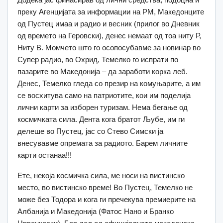
преку Агенцијата за информации на РМ, Македонците
од Пустец имаа и радио и весник (прилог во Дневник
од времето на Геровски), денес немаат од тоа ниту Р,
Ниту В. Момчето што го осопосубавме за новинар во
Супер радио, во Охрид, Темелко го испрати по
пазарите во Македонија – да заработи корка леб.
Денес, Темелко гледа со презир на комуњарите, а им
се восхитува само на патриотите, кои им поделија
лични карти за изборен туризам. Нема бегање од
космичката сила. Дента кога братот Љубе, им ги
делеше во Пустец, јас со Стево Симски ја
внесувавме опремата за радиото. Барем личните
карти останаа!!!
Ете, некоја космичка сила, ме носи на вистинско
место, во вистинско време! Во Пустец, Темелко не
може без Тодора и кога ги пречекува премиерите на
Албанија и Македонија (Фатос Нано и Бранко