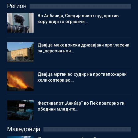
Регион
Во Албанија, Специјалниот суд против
корупција го ограничи…
Двајца македонски државјани прогласени
за „персона нон…
Двајца мртви во судир на противпожарни
хеликоптери во…
Фестивалот „Анибар“ во Пеќ повторно ги
обедини младите…
Македонија