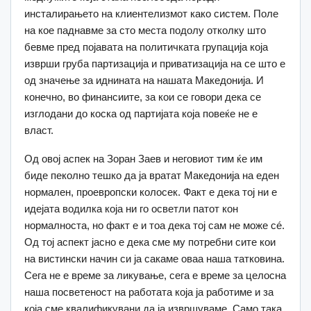
инсталирањето на клиентелизмот како систем. Поле
на кое паднавме за сто места подолу отколку што
бевме пред појавата на политичката групација која
изврши груба партизација и приватизација на се што е
од значење за иднината на нашата Македонија. И
конечно, во финансиите, за кои се говори дека се
изглодани до коска од партијата која повеќе не е
власт.
Од овој аспек на Зоран Заев и неговиот тим ќе им
биде пеколно тешко да ја вратат Македонија на еден
нормален, проевропски колосек. Факт е дека тој ни е
идејата водилка која ни го осветли патот кон
нормалноста, но факт е и тоа дека тој сам не може сé.
Од тој аспект јасно е дека сме му потребни сите кои
на вистински начин си ја сакаме оваа наша татковина.
Сега не е време за ликување, сега е време за целосна
наша посветеност на работата која ја работиме и за
која сме квалификувани да ја извршуваме. Само така,