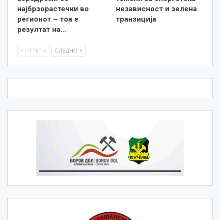
најбрзорастечки во
независност и зелена
регионот – тоа е
транзиција
резултат на…
ПТРЕТХ
СЛЕДНО