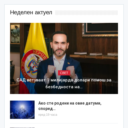
Неделен актуел
СВЕТ
САД ветуваат 1 милијарда долари помош за
безбедноста на…
Ако сте родени на овие датуми,
според…
пред 19 часа