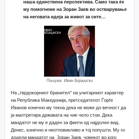
наша единствена перспектива. Само така ќе
му помогнеме на Зоран Заев во остварување
на неговата идеја за живот за сите…
Пишува: Иван Бојаџиски
На „тврдокорниот бранител“ на унитарниот карактер
на Република Македонија, претседателот Ѓорѓе
Иванов конечно му текна дека не може до вечност да
ја малтретира државата на чие чело стои. Дека
мандатот не му е даден за финти од најдолен вид.
Денес, конечно и неотповикливо и тој попушти. Му го
додели мандатот на Зоран Заев, човекот во кого