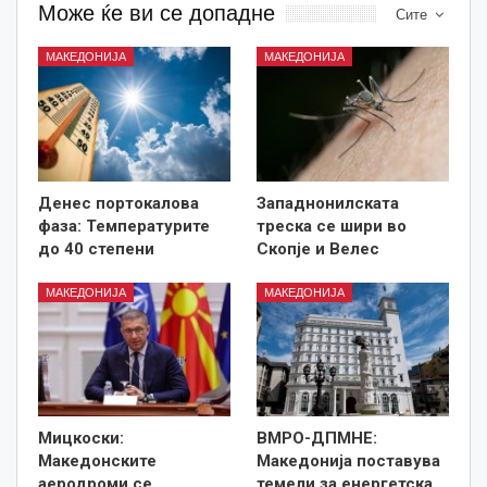
Може ќе ви се допадне
Сите
МАКЕДОНИЈА
МАКЕДОНИЈА
Денес портокалова
Западнонилската
фаза: Температурите
треска се шири во
до 40 степени
Скопје и Велес
МАКЕДОНИЈА
МАКЕДОНИЈА
Мицкоски:
ВМРО-ДПМНЕ:
Македонските
Македонија поставува
аеродроми се
темели за енергетска