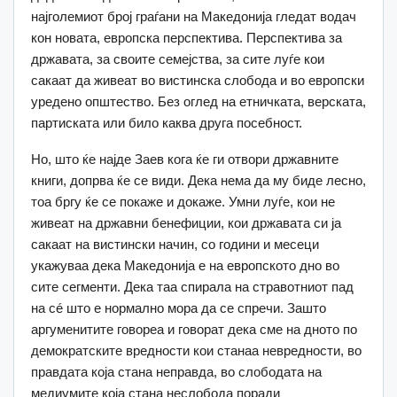
најголемиот број граѓани на Македонија гледат водач
кон новата, европска перспектива. Перспектива за
државата, за своите семејства, за сите луѓе кои
сакаат да живеат во вистинска слобода и во европски
уредено општество. Без оглед на етничката, верската,
партиската или било каква друга посебност.
Но, што ќе најде Заев кога ќе ги отвори државните
книги, допрва ќе се види. Дека нема да му биде лесно,
тоа бргу ќе се покаже и докаже. Умни луѓе, кои не
живеат на државни бенефиции, кои државата си ја
сакаат на вистински начин, со години и месеци
укажуваа дека Македонија е на европското дно во
сите сегменти. Дека таа спирала на стравотниот пад
на сé што е нормално мора да се спречи. Зашто
аргуменитите говореа и говорат дека сме на дното по
демократските вредности кои станаа невредности, во
правдата која стана неправда, во слободата на
медиумите која стана неслобода поради