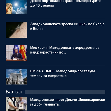
Денес портокалова фаза: Температурите
до 40 степени
Западнонилската треска се шири во Скопје
и Велес
Мицкоски: Македонските аеродроми се
најбрзорастечки во…
ВМРО-ДПМНЕ: Македонија поставува
темели за енергетска…
Балкан
Македонскиот поет Димче Шипинкаровски
ја доби главната…