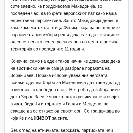
сите заедно, ќе придонесеме Македонија, во
последен час, да го фати европскиот пат како наша
единствена перспектива. Зашто Македонија денес е
како како митската птица Феникс, која на последните
парламентарни избори реши дека сака да се издигне
од сопствената пепел распослана по целата нејзина
територија во последните 11 години.
Конечно, само на еден таков начин ќе докажеме дека
на вистински начин сме ја разбрале пораката на
Зоран Заев. Порака испорачувана низ неговата
повеќегодишна борба за Македонија да стане дел од
рзвиениот и слободен свет. Не треба да заборавиме
дека Зоран Заев е човекот кој го ризикуваше и својот
живот, бидејќи и тој, како и Ганди и Мендела, не
сакаше да се откаже од својот сон. Сон за држава во
која ќе има
ЖИВОТ за сите.
Без оглед на етничката, верската, партиската или