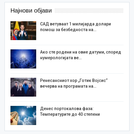
Најнови објави
САД ветуваат 1 милијарда долари
помош за безбедноста на…
Ако сте родени на овие датуми, според
нумерологијата ве…
Ренесансниот хор „Готик Војсис“
вечерва на програмата на…
Денес портокалова фаза:
Температурите до 40 степени