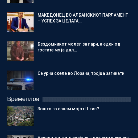
МАКЕДОНЕЦ ВО АЛБАНСКИОТ ПАРЛАМЕНТ
– УСПЕХ ЗА ЦЕЛАТА…
Бездомникот молел за пари, а еден од
гостите му ја дал…
Се урна скеле во Лозана, тројца загинати
Времеплов
Зошто го сакам мојот Штип?
Aприли, ли, ли, штипјани – познати шегаџии