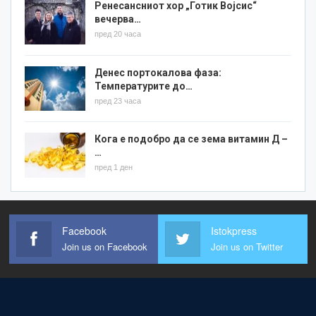
Ренесансниот хор „Готик Војсис“
вечерва…
пред 20 часа
Денес портокалова фаза:
Температурите до…
пред 23 часа
Кога е подобро да се зема витамин Д –
…
пред 1 ден
Facebook
Istokpress
Join us on Facebook
Join us on Twitter