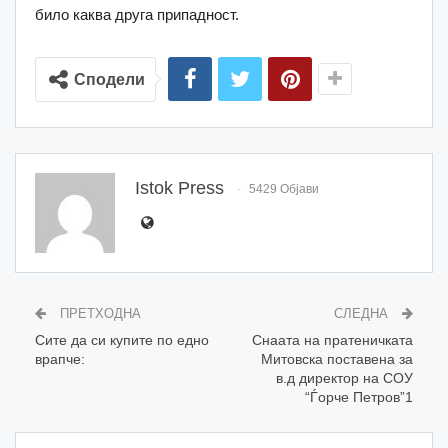
било каква друга припадност.
Сподели
Istok Press
5429 Објави
ПРЕТХОДНА
СЛЕДНА
Сите да си купите по едно
Снаата на пратеничката
врапче:
Митовска поставена за
в.д директор на СОУ
“Ѓорче Петров”1