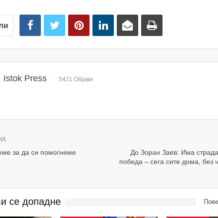
ли
Istok Press
5421 Објави
НА
еме за да си помогнеме
До Зоран Заев: Има страда
победа – сега сите дома, без 
ви се допадне
Пове