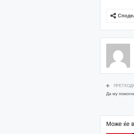
Споде
ПРЕТХОД
Да му помогн
Може ќе 