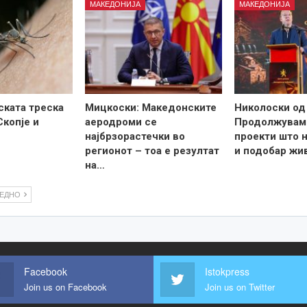
МАКЕДОНИЈА
МАКЕДОНИЈА
ската треска
Мицкоски: Македонските
Николоски од
Скопје и
аеродроми се
Продолжувам
најбрзорастечки во
проекти што н
регионот – тоа е резултат
и подобар жи
на…
ЛЕДНО
Facebook
Istokpress
Join us on Facebook
Join us on Twitter