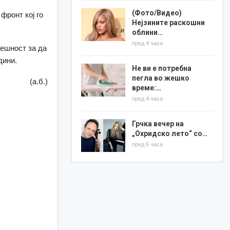
(Фото/Видео)
фронт кој го
Нејзините раскошни
облини…
пред 4 часа
мешност за да
дини.
Не ви е потребна
пегла во жешко
(а.б.)
време:…
пред 4 часа
Грчка вечер на
„Охридско лето“ со…
пред 6 часа