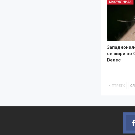
МАКЕДОНИЈА
Западнонил
се шири во 
Велес
ПТРЕТХ
С