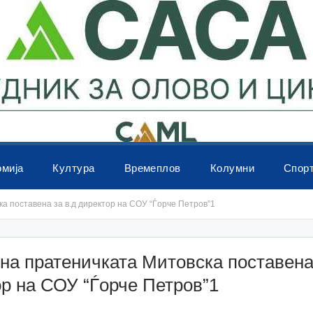
омија
Култура
Времеплов
Колумни
Спор
а поставена за в.д директор на СОУ “Ѓорче Петров”1
на пратеничката Митовска поставена 
р на СОУ “Ѓорче Петров”1