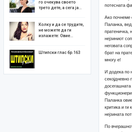
го очекува своето
потесната фа
трето дете, а сега ја…
Ако почнеме 
Паланка, вед
Колку и да се трудите,
не можете да ги
пратеничка, 
излажете: Овие…
нејзиниот со
неговата соп
Штипски глас бр.163
брат на прат
многу е!
И додека по
секојдневно 
досегашната 
функционери 
Паланка овие
критика и ги
нејзината по
По вчерашнот