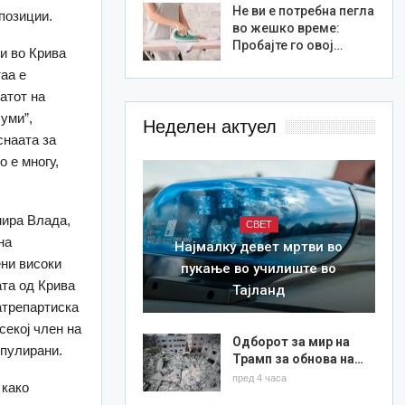
Не ви е потребна пегла
позиции.
во жешко време:
Пробајте го овој…
и во Крива
аа е
атот на
уми”,
Неделен актуел
снаата за
о е многу,
ира Влада,
СВЕТ
на
Најмалку девет мртви во
ени високи
пукање во училиште во
ата од Крива
Тајланд
натрепартиска
секој член на
Одборот за мир на
ипулирани.
Трамп за обнова на…
пред 4 часа
 како