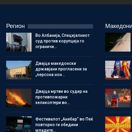
Регион
Македони
Во Албанија, Специјалниот
суд против корупција го
ограничи…
Двајца македонски
државјани прогласени за
„персона нон…
Двајца мртви во судир на
противпожарни
хеликоптери во…
Фестивалот „Анибар“ во Пеќ
повторно ги обедини
младите…