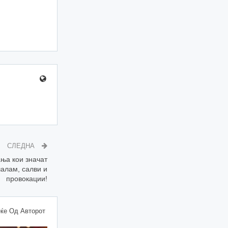
СЛЕДНА
ња кои значат
чалам, салви и
провокации!
ќе Од Авторот