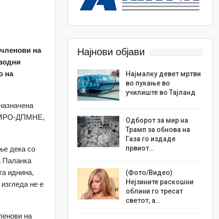
 членови на
Најнови објави
оводни
о на
Најмалку девет мртви
во пукање во
училиште во Тајланд
назначена
 ВМРО-ДПМНЕ,
Одборот за мир на
Трамп за обнова на
Газа го издаде
првиот…
ње дека со
а Паланка
та иднина,
(Фото/Видео)
Нејзините раскошни
 изгледа не е
облини го тресат
светот, а…
ленови на