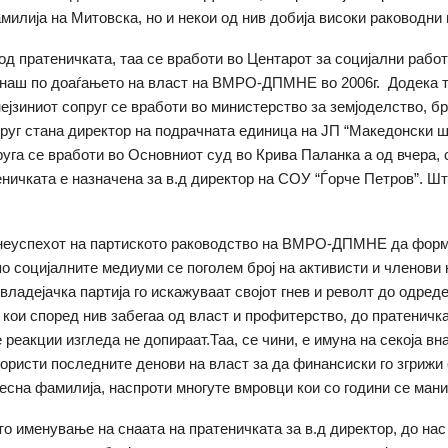
милија на Митовска, но и некои од нив добија високи раководни 
од пратеничката, таа се вработи во Центарот за социјални работ
наш по доаѓањето на власт на ВМРО-ДПМНЕ во 2006г. Додека т
нејзиниот сопруг се вработи во министерство за земјоделство, бр
пруг стана директор на подрачната единица на ЈП “Македонски ш
руга се вработи во Основниот суд во Крива Паланка а од вчера, 
еничката е назначена за в.д директор на СОУ “Ѓорче Петров”. Шт
 неуспехот на партиското раководство на ВМРО-ДПМНЕ да форм
по социјалните медиуми се поголем број на активисти и членови 
владејачка партија го искажуваат својот гнев и револт до одред
кои според нив забегаа од власт и профитерство, до пратеничк
 реакции изгледа не допираат.Таа, се чини, е имуна на секоја в
 користи последните денови на власт за да финансиски го згрижи 
тесна фамилија, наспроти многуте вмровци кои со години се ман
о именување на снаата на пратеничката за в.д директор, до нас