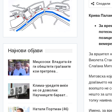
Сподели
Крива Паланк
За вре
потесн
позици
вемере
Најнови објави
За вршител н
Виолета Стан
Мицкоски: Владата ќе
Слаѓана Мит
ги обештети граѓаните
кои претрпеа…
Митовска кој
доаѓањето на 
Клима-уредите веќе
воопшто не с
не се доволни:
нешто за што
Научниците бараат…
толку наивна
Натали Портман (46)
Имено, за вр