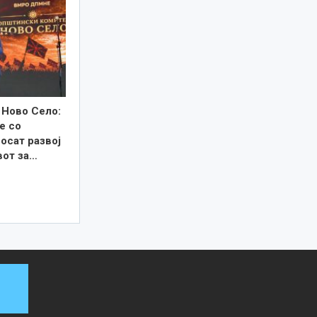
 Ново Село:
е со
осат развој
вот за…