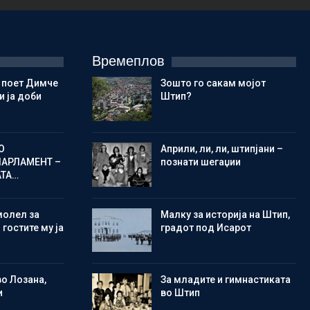
Времеплов
 поет Димче
Зошто го сакам мојот
 ја доби
Штип?
О
Aприли, ли, ли, штипјани –
ПАРЛАМЕНТ –
познати шегаџии
АТА…
молел за
Малку за историја на Штип,
 гостите му ја
градот под Исарот
во Лозана,
Зa младите и гимнастиката
и
во Штип