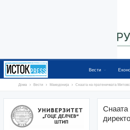
Вести
Екон
Дома
Вести
Македонија
Снаата на пратеничката Митовск
Снаата 
директо