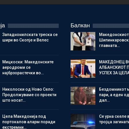
ја
Балкан
Западнонилската треска се
Македонскиот
шири во Скопје и Велес
Шипинкаровски
главната…
Мицкоски: Македонските
МАКЕДОНЕЦ В
аеродроми се
АЛБАНСКИОТ 
најбрзорастечки во…
УСПЕХ ЗА ЦЕЛ
Николоски од Ново Село:
Бездомникот 
Продолжуваме со проекти
пари, а еден од
што носат…
дал…
Цела Македонија под
Се урна скеле 
портокалов аларм поради
тројца загинат
екстремни…