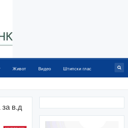
т
Живот
Видео
Штипски глас
за в.д