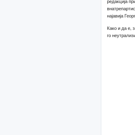
редакција пр
внатрепартис
најавија Гео
Како и да е,
го неутрализ