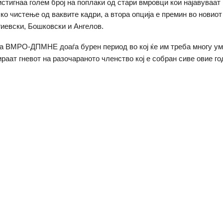
истигнаа голем број на поплаки од стари вмровци кои најавуваат
ко чистење од ваквите кадри, а втора опција е премин во новиот 
ргиевски, Бошковски и Ангелов.
 за ВМРО-ДПМНЕ доаѓа бурен период во кој ќе им треба многу у
ираат гневот на разочараното членство кој е собран сиве овие го