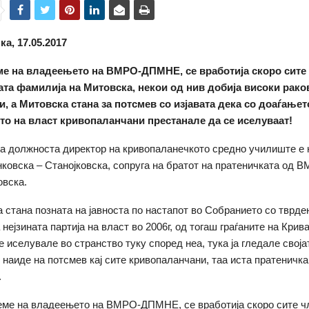
а, 17.05.2017
ме на владеењето на ВМРО-ДПМНЕ, се вработија скоро сите
ата фамилија на Митовска, некои од нив добија високи рак
и, а Митовска стана за потсмев со изјавата дека со доаѓањет
то на власт кривопаланчани престанале да се иселуваат!
а должноста директор на кривопаланечкото средно училиште е 
ковска – Станојковска, сопруга на братот на пратеничката од
овска.
а стана позната на јавноста по настапот во Собранието со тврде
нејзината партија на власт во 2006г, од тогаш граѓаните на Крив
е иселувале во странство туку според неа, тука ја гледале своја
 наиде на потсмев кај сите кривопаланчани, таа иста пратеничка
.
еме на владеењето на ВМРО-ДПМНЕ, се вработија скоро сите ч